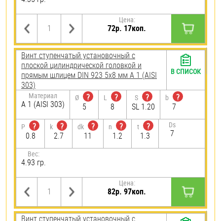
Цена:
72р. 17коп.
Винт ступенчатый установочный с
плоской цилиндрической головкой и
В СПИСОК
прямым шлицем DIN 923 5х8 мм А 1 (AISI
303)
Материал
?
?
?
?
Ø
L
S
b
А 1 (AISI 303)
5
8
SL 1.20
7
Ds
?
?
?
?
?
P
k
dk
n
t
7
0.8
2.7
11
1.2
1.3
Вес:
4.93 гр.
Цена:
82р. 97коп.
Винт ступенчатый установочный с