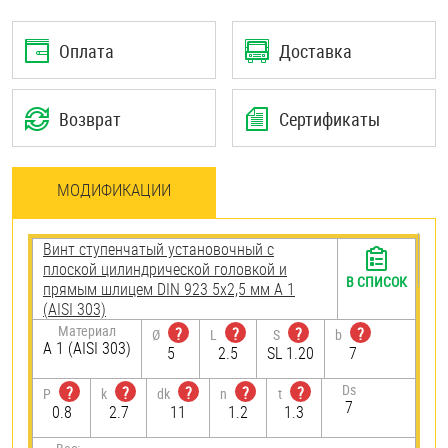
Оплата
Доставка
Возврат
Сертификаты
МОДИФИКАЦИИ
Винт ступенчатый установочный с
плоской цилиндрической головкой и
В СПИСОК
прямым шлицем DIN 923 5х2,5 мм А 1
(AISI 303)
Материал
?
?
?
?
Ø
L
S
b
А 1 (AISI 303)
5
2.5
SL 1.20
7
Ds
?
?
?
?
?
P
k
dk
n
t
7
0.8
2.7
11
1.2
1.3