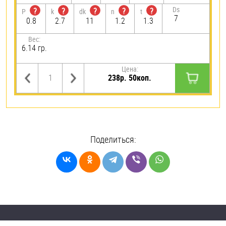
Ds
?
?
?
?
?
P
k
dk
n
t
7
0.8
2.7
11
1.2
1.3
Вес:
6.14 гр.
Цена:
238р. 50коп.
Поделиться: