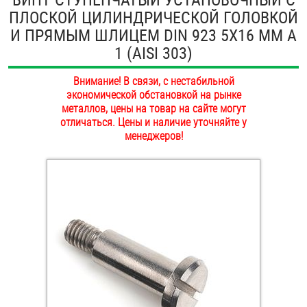
ПЛОСКОЙ ЦИЛИНДРИЧЕСКОЙ ГОЛОВКОЙ
ОПЛАТА И ДОСТАВКА
Втулки
И ПРЯМЫМ ШЛИЦЕМ DIN 923 5Х16 ММ А
НАШИ МАГАЗИНЫ
1 (AISI 303)
Гайки
Внимание! В связи, с нестабильной
Дюбели
экономической обстановкой на рынке
металлов, цены на товар на сайте могут
Дюймовый крепёж
отличаться. Цены и наличие уточняйте у
менеджеров!
Заклепки (Гайки-Заклепки)
Инструмент
Крюки, кольца с метрической резьбой
Крюки, кольца с шурупной резьбой