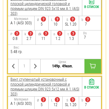
плоской цилиндрической головкой и
В СПИСОК
прямым шлицем DIN 923 5х10 мм А 1 (AISI
303)
Материал
?
?
?
?
Ø
L
S
b
А 1 (AISI 303)
5
10
SL 1.20
7
Ds
?
?
?
?
?
P
k
dk
n
t
7
0.8
2.7
11
1.2
1.3
Вес:
5.48 гр.
Цена:
149р. 49коп.
Винт ступенчатый установочный с
плоской цилиндрической головкой и
В СПИСОК
прямым шлицем DIN 923 5х12 мм А 1 (AISI
303)
Материал
?
?
?
?
Ø
L
S
b
А 1 (AISI 303)
5
12
SL 1.20
7