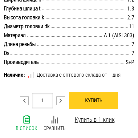
.............................................................................................................
Глубина шлица t
Шплинты
1.3
.............................................................................................................
Высота головки k
2.7
Штифты и пальцы
.............................................................................................................
Диаметр головки dk
11
.............................................................................................................
Материал
А 1 (AISI 303)
.............................................................................................................
Длина резьбы
7
.............................................................................................................
Ds
7
.............................................................................................................
Производитель
S+P
Наличие:
Доставка с оптового склада от 1 дня
КУПИТЬ
Купить в 1 клик
В СПИСОК
СРАВНИТЬ