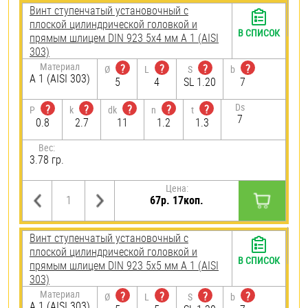
Винт ступенчатый установочный с
плоской цилиндрической головкой и
В СПИСОК
прямым шлицем DIN 923 5х4 мм А 1 (AISI
303)
Материал
?
?
?
?
Ø
L
S
b
А 1 (AISI 303)
5
4
SL 1.20
7
Ds
?
?
?
?
?
P
k
dk
n
t
7
0.8
2.7
11
1.2
1.3
Вес:
3.78 гр.
Цена:
67р. 17коп.
Винт ступенчатый установочный с
плоской цилиндрической головкой и
В СПИСОК
прямым шлицем DIN 923 5х5 мм А 1 (AISI
303)
Материал
?
?
?
?
Ø
L
S
b
А 1 (AISI 303)