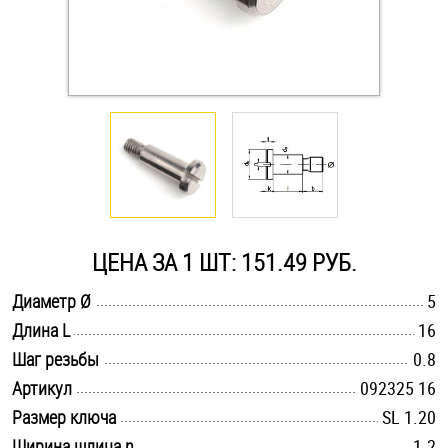
Оснастка и аксессуары для яхт
Пробки
Саморезы и шурупы
Стопорные кольца
ЦЕНА ЗА 1 ШТ: 151.49 РУБ.
Такелаж
.............................................................................................................
Диаметр Ø
5
.............................................................................................................
Длина L
16
Хомуты
.............................................................................................................
Шаг резьбы
0.8
Шайбы
.............................................................................................................
Артикул
092325 16
.............................................................................................................
Размер ключа
SL 1.20
Шпильки
.............................................................................................................
Ширина шлица n
1.2