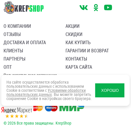
О КОМПАНИИ
АКЦИИ
ОТЗЫВЫ
СКИДКИ
ДОСТАВКА И ОПЛАТА
КАК КУПИТЬ
КЛИЕНТЫ
ГАРАНТИИ И ВОЗВРАТ
ПАРТНЕРЫ
КОНТАКТЫ
ОПТ
КАРТА САЙТА
Пользовательское соглашение
Политика в отношении обработки персональных данных
На сайте осуществляется обработка
Согласие посетителя сайта на обработку персональных данны
пользовательских данных с использованием
Cookie в соответствии с
Условиями обработки
ХОРОШО
пользовательских данных
. Вы можете запретить
сохранение Cookie в настройках своего браузера.
© 2026 Все права защищены. KrepShop