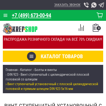
ЗАКАЗАТЬ ЗВОНОК
+7 (499) 673-00-94
КОРЗИНА
О КОМПАНИИ
0
СПИСОК
КАЛЬКУЛЯТОР
СРАВНЕНИЕ
РАСПРОДАЖА РОЗНИЧНОГО СКЛАДА! НА ВСЁ 70% СКИДКА!!!
ПОКУПОК
ОТЗЫВЫ
КАТАЛОГ ТОВАРОВ
КЛИЕНТЫ
Товары со скидкой
Главная
Каталог
Болты и винты
УСЛУГИ
DIN 923 - Винт ступенчатый с цилиндрической плоской
Анкеры
головкой со шлицем
СКИДКИ
Винт ступенчатый установочный с плоской цилиндрической
Антивандальный крепёж, инструмент
головкой и прямым шлицем DIN 923 5х16 мм
ОПТ
ПОКУПАТЕЛЯМ
Болты и винты
ВИНТ СТУПЕНЧАТЫЙ УСТАНОВОЧНЫЙ С