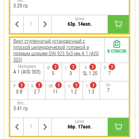
Вес:
3.29 гр.
Цена:
63р. 14коп.
Винт ступенчатый установочный с
плоской цилиндрической головкой и
В СПИСОК
прямым шлицем DIN 923 5х3 мм А 1 (AISI
303)
Материал
?
?
?
?
Ø
L
S
b
А 1 (AISI 303)
5
3
SL 1.20
7
Ds
?
?
?
?
?
P
k
dk
n
t
7
0.8
2.7
11
1.2
1.3
Вес:
3.41 гр.
Цена:
66р. 17коп.