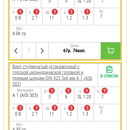
5
5
SL 1.20
7
Ds
?
?
?
?
?
P
k
dk
n
t
7
0.8
2.7
11
1.2
1.3
Вес:
4.06 гр.
Цена:
67р. 76коп.
Винт ступенчатый установочный с
плоской цилиндрической головкой и
В СПИСОК
прямым шлицем DIN 923 5х6 мм А 1 (AISI
303)
Материал
?
?
?
?
Ø
L
S
b
А 1 (AISI 303)
5
6
SL 1.20
7
Ds
?
?
?
?
?
P
k
dk
n
t
7
0.8
2.7
11
1.2
1.3
Вес:
4.35 гр.