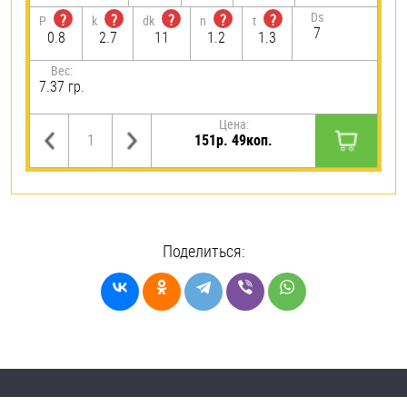
Ds
?
?
?
?
?
P
k
dk
n
t
7
0.8
2.7
11
1.2
1.3
Вес:
7.37 гр.
Цена:
151р. 49коп.
Поделиться: