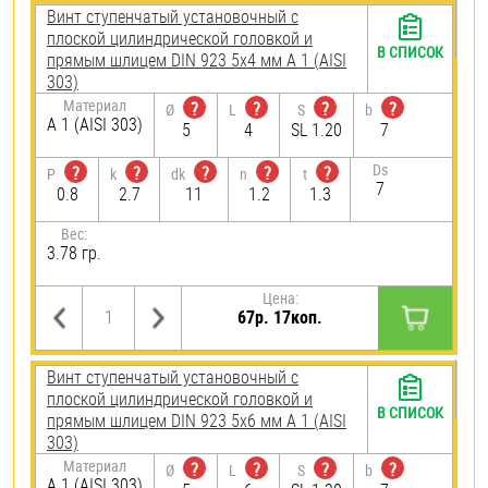
Винт ступенчатый установочный с
плоской цилиндрической головкой и
В СПИСОК
прямым шлицем DIN 923 5х4 мм А 1 (AISI
303)
Материал
?
?
?
?
Ø
L
S
b
А 1 (AISI 303)
5
4
SL 1.20
7
Ds
?
?
?
?
?
P
k
dk
n
t
7
0.8
2.7
11
1.2
1.3
Вес:
3.78 гр.
Цена:
67р. 17коп.
Винт ступенчатый установочный с
плоской цилиндрической головкой и
В СПИСОК
прямым шлицем DIN 923 5х6 мм А 1 (AISI
303)
Материал
?
?
?
?
Ø
L
S
b
А 1 (AISI 303)