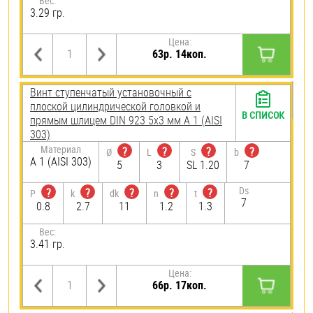
Вес:
3.29 гр.
Цена:
63р. 14коп.
Винт ступенчатый установочный с
плоской цилиндрической головкой и
В СПИСОК
прямым шлицем DIN 923 5х3 мм А 1 (AISI
303)
Материал
?
?
?
?
Ø
L
S
b
А 1 (AISI 303)
5
3
SL 1.20
7
Ds
?
?
?
?
?
P
k
dk
n
t
7
0.8
2.7
11
1.2
1.3
Вес:
3.41 гр.
Цена:
66р. 17коп.