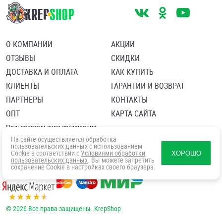
О КОМПАНИИ
АКЦИИ
ОТЗЫВЫ
СКИДКИ
ДОСТАВКА И ОПЛАТА
КАК КУПИТЬ
КЛИЕНТЫ
ГАРАНТИИ И ВОЗВРАТ
ПАРТНЕРЫ
КОНТАКТЫ
ОПТ
КАРТА САЙТА
Пользовательское соглашение
Политика в отношении обработки персональных данных
На сайте осуществляется обработка
Согласие посетителя сайта на обработку персональных данны
пользовательских данных с использованием
Cookie в соответствии с
Условиями обработки
ХОРОШО
пользовательских данных
. Вы можете запретить
сохранение Cookie в настройках своего браузера.
© 2026 Все права защищены. KrepShop