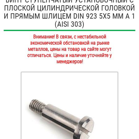
ПЛОСКОЙ ЦИЛИНДРИЧЕСКОЙ ГОЛОВКОЙ
ОПЛАТА И ДОСТАВКА
Втулки
И ПРЯМЫМ ШЛИЦЕМ DIN 923 5Х5 ММ А 1
НАШИ МАГАЗИНЫ
(AISI 303)
Гайки
Внимание! В связи, с нестабильной
Дюбели
экономической обстановкой на рынке
металлов, цены на товар на сайте могут
Дюймовый крепёж
отличаться. Цены и наличие уточняйте у
менеджеров!
Заклепки (Гайки-Заклепки)
Инструмент
Крюки, кольца с метрической резьбой
Крюки, кольца с шурупной резьбой