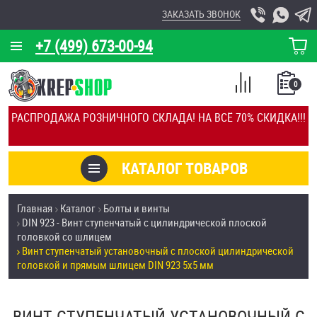
ЗАКАЗАТЬ ЗВОНОК
+7 (499) 673-00-94
КОРЗИНА
О КОМПАНИИ
0
СПИСОК
КАЛЬКУЛЯТОР
СРАВНЕНИЕ
РАСПРОДАЖА РОЗНИЧНОГО СКЛАДА! НА ВСЁ 70% СКИДКА!!!
ПОКУПОК
ОТЗЫВЫ
КАТАЛОГ ТОВАРОВ
КЛИЕНТЫ
Товары со скидкой
Главная
Каталог
Болты и винты
УСЛУГИ
DIN 923 - Винт ступенчатый с цилиндрической плоской
Анкеры
головкой со шлицем
СКИДКИ
Винт ступенчатый установочный с плоской цилиндрической
Антивандальный крепёж, инструмент
головкой и прямым шлицем DIN 923 5х5 мм
ОПТ
ПОКУПАТЕЛЯМ
Болты и винты
ВИНТ СТУПЕНЧАТЫЙ УСТАНОВОЧНЫЙ С