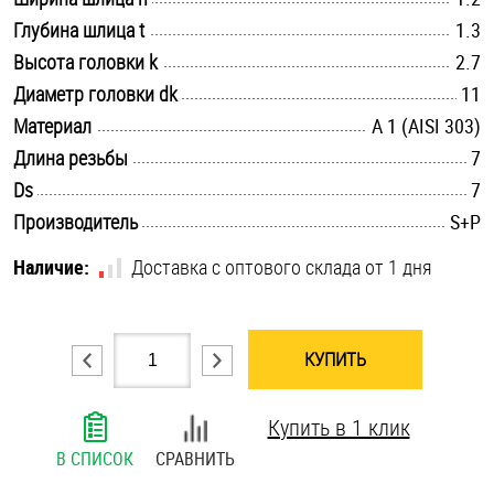
.............................................................................................................
Глубина шлица t
Шплинты
1.3
.............................................................................................................
Высота головки k
2.7
Штифты и пальцы
.............................................................................................................
Диаметр головки dk
11
.............................................................................................................
Материал
А 1 (AISI 303)
.............................................................................................................
Длина резьбы
7
.............................................................................................................
Ds
7
.............................................................................................................
Производитель
S+P
Наличие:
Доставка с оптового склада от 1 дня
КУПИТЬ
Купить в 1 клик
В СПИСОК
СРАВНИТЬ