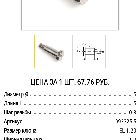
Оснастка и аксессуары для яхт
Пробки
Саморезы и шурупы
Стопорные кольца
ЦЕНА ЗА 1 ШТ: 67.76 РУБ.
Такелаж
.............................................................................................................
Диаметр Ø
5
.............................................................................................................
Длина L
5
Хомуты
.............................................................................................................
Шаг резьбы
0.8
Шайбы
.............................................................................................................
Артикул
092325 5
.............................................................................................................
Размер ключа
SL 1.20
Шпильки
.............................................................................................................
Ширина шлица n
1.2