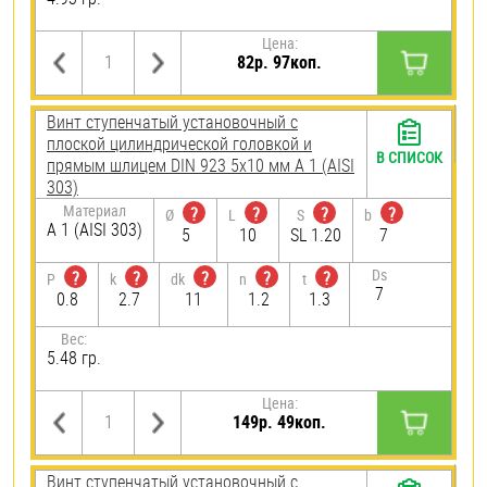
Цена:
82р. 97коп.
Винт ступенчатый установочный с
плоской цилиндрической головкой и
В СПИСОК
прямым шлицем DIN 923 5х10 мм А 1 (AISI
303)
Материал
?
?
?
?
Ø
L
S
b
А 1 (AISI 303)
5
10
SL 1.20
7
Ds
?
?
?
?
?
P
k
dk
n
t
7
0.8
2.7
11
1.2
1.3
Вес:
5.48 гр.
Цена:
149р. 49коп.
Винт ступенчатый установочный с