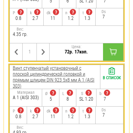
5
6
SL 1.20
7
Ds
?
?
?
?
?
P
k
dk
n
t
7
0.8
2.7
11
1.2
1.3
Вес:
4.35 гр.
Цена:
72р. 17коп.
Винт ступенчатый установочный с
плоской цилиндрической головкой и
В СПИСОК
прямым шлицем DIN 923 5х8 мм А 1 (AISI
303)
Материал
?
?
?
?
Ø
L
S
b
А 1 (AISI 303)
5
8
SL 1.20
7
Ds
?
?
?
?
?
P
k
dk
n
t
7
0.8
2.7
11
1.2
1.3
Вес:
4.93 гр.