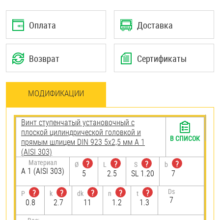
Оплата
Доставка
Возврат
Сертификаты
МОДИФИКАЦИИ
Винт ступенчатый установочный с
плоской цилиндрической головкой и
В СПИСОК
прямым шлицем DIN 923 5х2,5 мм А 1
(AISI 303)
Материал
?
?
?
?
Ø
L
S
b
А 1 (AISI 303)
5
2.5
SL 1.20
7
Ds
?
?
?
?
?
P
k
dk
n
t
7
0.8
2.7
11
1.2
1.3