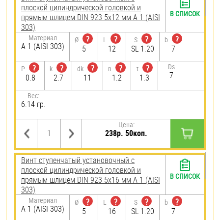
плоской цилиндрической головкой и
В СПИСОК
прямым шлицем DIN 923 5х12 мм А 1 (AISI
303)
Материал
?
?
?
?
Ø
L
S
b
А 1 (AISI 303)
5
12
SL 1.20
7
Ds
?
?
?
?
?
P
k
dk
n
t
7
0.8
2.7
11
1.2
1.3
Вес:
6.14 гр.
Цена:
238р. 50коп.
Винт ступенчатый установочный с
плоской цилиндрической головкой и
В СПИСОК
прямым шлицем DIN 923 5х16 мм А 1 (AISI
303)
Материал
?
?
?
?
Ø
L
S
b
А 1 (AISI 303)
5
16
SL 1.20
7