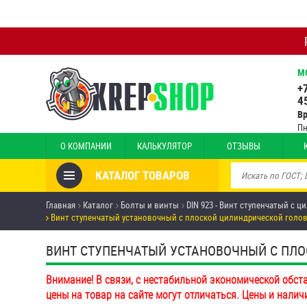
М
+
4
В
Пн
О КОМПАНИИ
КАЛЬКУЛЯТОР
ОТЗЫВЫ
КАТАЛОГ ТОВАРОВ
Товары со скидкой
Главная
Каталог
Болты и винты
DIN 923 - Винт ступенчатый с 
Винт ступенчатый установочный с плоской цилиндрической голов
Анкеры
ВИНТ СТУПЕНЧАТЫЙ УСТАНОВОЧНЫЙ С ПЛОС
Антивандальный крепёж,
инструмент
Внимание! В связи, с нестабильной экономической обст
цены на товар на сайте могут отличаться. Цены и налич
Болты и винты