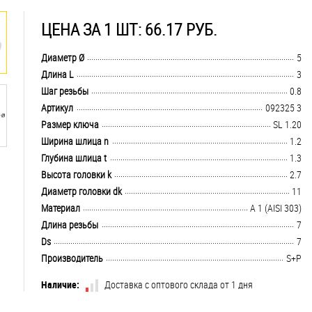
ЦЕНА ЗА 1 ШТ: 66.17 РУБ.
.................................................................................................................................
Диаметр Ø
5
.................................................................................................................................
Длина L
3
.................................................................................................................................
Шаг резьбы
0.8
.................................................................................................................................
Артикул
092325 3
.................................................................................................................................
Размер ключа
SL 1.20
.................................................................................................................................
Ширина шлица n
1.2
.................................................................................................................................
Глубина шлица t
1.3
.................................................................................................................................
Высота головки k
2.7
.................................................................................................................................
Диаметр головки dk
11
.................................................................................................................................
Материал
А 1 (AISI 303)
.................................................................................................................................
Длина резьбы
7
.................................................................................................................................
Ds
7
.................................................................................................................................
Производитель
S+P
Наличие:
Доставка с оптового склада от 1 дня