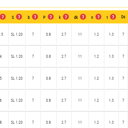
?
?
?
?
?
?
?
?
Ds
S
b
P
k
dk
n
t
.5
SL 1.20
7
0.8
2.7
11
1.2
1.3
7
4
SL 1.20
7
0.8
2.7
11
1.2
1.3
7
5
SL 1.20
7
0.8
2.7
11
1.2
1.3
7
6
SL 1.20
7
0.8
2.7
11
1.2
1.3
7
8
SL 1.20
7
0.8
2.7
11
1.2
1.3
7