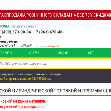
РАСПРОДАЖА РОЗНИЧНОГО СКЛАДА! НА ВСЁ 70% СКИДКА!!
ОСКВА
Заказать звонок
7 (499) 673-00-94
+7 (963) 670-48-
5
ремя работы
00
00
00
00
-Чт 9
-19
Пт 9
-18
Сб, Вс - Выходной
КЛИЕНТЫ
УСЛУГИ
СКИДКИ
ОПТ
цилиндрической плоской головкой со шлицем
кой и прямым шлицем DIN 923 5х3 мм
КОЙ ЦИЛИНДРИЧЕСКОЙ ГОЛОВКОЙ И ПРЯМЫМ ШЛИЦЕМ
ановкой на рынке металлов,
ие уточняйте у менеджеров!