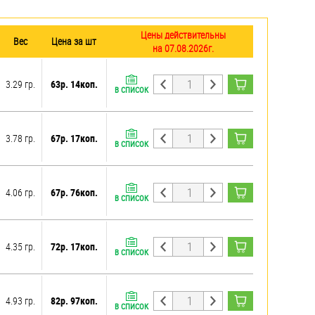
Цены действительны
Вес
Цена за шт
на 07.08.2026г.
3.29 гр.
63р. 14коп.
В СПИСОК
3.78 гр.
67р. 17коп.
В СПИСОК
4.06 гр.
67р. 76коп.
В СПИСОК
4.35 гр.
72р. 17коп.
В СПИСОК
4.93 гр.
82р. 97коп.
В СПИСОК