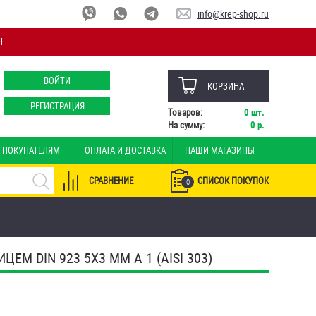
info@krep-shop.ru
!
ВОЙТИ
КОРЗИНА
РЕГИСТРАЦИЯ
Товаров:
0
шт.
На сумму:
0
р.
ПОКУПАТЕЛЯМ
ОПЛАТА И ДОСТАВКА
НАШИ МАГАЗИНЫ
СРАВНЕНИЕ
СПИСОК ПОКУПОК
0
 DIN 923 5Х3 ММ А 1 (AISI 303)