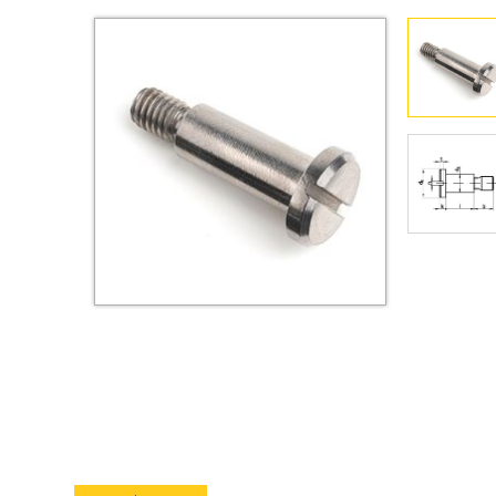
Втулки
Гайки
Дюбели
Дюймовый крепёж
Заклепки (Гайки-Заклепки)
Инструмент
Крюки, кольца с
метрической резьбой
Крюки, кольца с шурупной
резьбой
Оснастка и аксессуары для