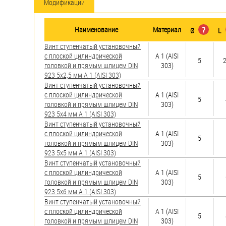
яхт
Модификации
Пробки
Наименование
Материал
?
Ø
L
Саморезы и шурупы
Винт ступенчатый установочный
с плоской цилиндрической
А 1 (AISI
5
2
головкой и прямым шлицем DIN
303)
Стопорные кольца
923 5х2,5 мм А 1 (AISI 303)
Винт ступенчатый установочный
с плоской цилиндрической
А 1 (AISI
5
Такелаж
головкой и прямым шлицем DIN
303)
923 5х4 мм А 1 (AISI 303)
Хомуты
Винт ступенчатый установочный
с плоской цилиндрической
А 1 (AISI
5
Шайбы
головкой и прямым шлицем DIN
303)
923 5х5 мм А 1 (AISI 303)
Шпильки
Винт ступенчатый установочный
с плоской цилиндрической
А 1 (AISI
5
головкой и прямым шлицем DIN
303)
Шплинты
923 5х6 мм А 1 (AISI 303)
Винт ступенчатый установочный
Штифты и пальцы
с плоской цилиндрической
А 1 (AISI
5
головкой и прямым шлицем DIN
303)