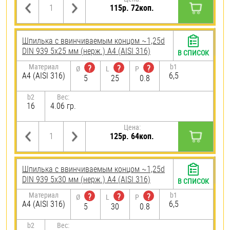
115р. 72коп.
Шпилька c ввинчиваемым концом ~1,25d
DIN 939 5х25 мм (нерж.) A4 (AISI 316)
В СПИСОК
Материал
b1
?
?
?
Ø
L
P
A4 (AISI 316)
6,5
5
25
0.8
b2
Вес:
16
4.06 гр.
Цена:
125р. 64коп.
Шпилька c ввинчиваемым концом ~1,25d
DIN 939 5х30 мм (нерж.) A4 (AISI 316)
В СПИСОК
Материал
b1
?
?
?
Ø
L
P
A4 (AISI 316)
6,5
5
30
0.8
b2
Вес: