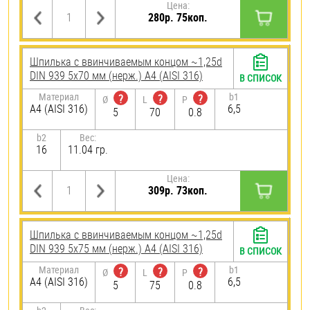
Цена:
280р. 75коп.
Шпилька c ввинчиваемым концом ~1,25d
DIN 939 5х70 мм (нерж.) A4 (AISI 316)
В СПИСОК
Материал
b1
?
?
?
Ø
L
P
A4 (AISI 316)
6,5
5
70
0.8
b2
Вес:
16
11.04 гр.
Цена:
309р. 73коп.
Шпилька c ввинчиваемым концом ~1,25d
DIN 939 5х75 мм (нерж.) A4 (AISI 316)
В СПИСОК
Материал
b1
?
?
?
Ø
L
P
A4 (AISI 316)
6,5
5
75
0.8