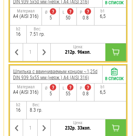
DIN 939 5х50 мм (нерж.) A4 (AISI 316)
В СПИСОК
Материал
b1
?
?
?
Ø
L
P
A4 (AISI 316)
6,5
5
50
0.8
b2
Вес:
16
7.51 гр.
Цена:
212р. 96коп.
Шпилька c ввинчиваемым концом ~1,25d
DIN 939 5х55 мм (нерж.) A4 (AISI 316)
В СПИСОК
Материал
b1
?
?
?
Ø
L
P
A4 (AISI 316)
6,5
5
55
0.8
b2
Вес:
16
8.3 гр.
Цена:
232р. 33коп.