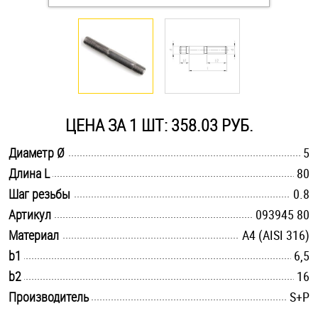
Оснастка и аксессуары для яхт
Пробки
Саморезы и шурупы
ЦЕНА ЗА 1 ШТ: 358.03 РУБ.
.............................................................................................................
Диаметр Ø
5
Стопорные кольца
.............................................................................................................
Длина L
80
.............................................................................................................
Шаг резьбы
0.8
Такелаж
.............................................................................................................
Артикул
093945 80
.............................................................................................................
Материал
A4 (AISI 316)
Хомуты
.............................................................................................................
b1
6,5
Шайбы
.............................................................................................................
b2
16
.............................................................................................................
Производитель
S+P
Шпильки