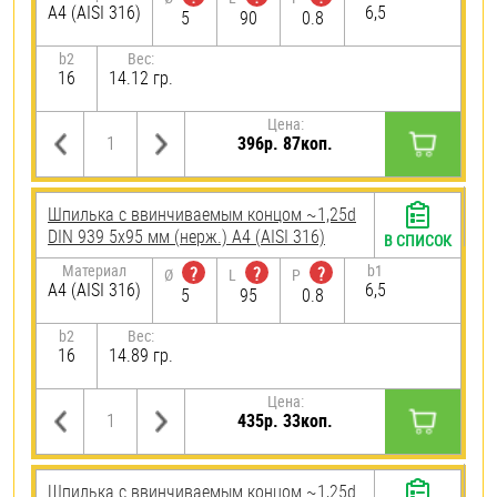
A4 (AISI 316)
6,5
5
90
0.8
b2
Вес:
16
14.12 гр.
Цена:
396р. 87коп.
Шпилька c ввинчиваемым концом ~1,25d
DIN 939 5х95 мм (нерж.) A4 (AISI 316)
В СПИСОК
Материал
b1
?
?
?
Ø
L
P
A4 (AISI 316)
6,5
5
95
0.8
b2
Вес:
16
14.89 гр.
Цена:
435р. 33коп.
Шпилька c ввинчиваемым концом ~1,25d