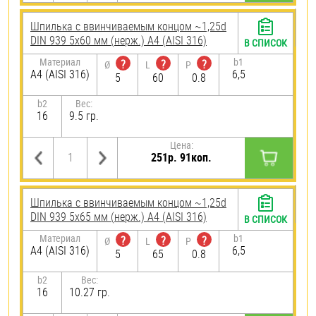
Шпилька c ввинчиваемым концом ~1,25d
DIN 939 5х60 мм (нерж.) A4 (AISI 316)
В СПИСОК
Материал
b1
?
?
?
Ø
L
P
A4 (AISI 316)
6,5
5
60
0.8
b2
Вес:
16
9.5 гр.
Цена:
251р. 91коп.
Шпилька c ввинчиваемым концом ~1,25d
DIN 939 5х65 мм (нерж.) A4 (AISI 316)
В СПИСОК
Материал
b1
?
?
?
Ø
L
P
A4 (AISI 316)
6,5
5
65
0.8
b2
Вес:
16
10.27 гр.