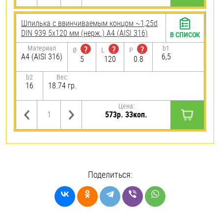
Шпилька c ввинчиваемым концом ~1,25d
DIN 939 5х120 мм (нерж.) A4 (AISI 316)
В СПИСОК
Материал
b1
?
?
?
Ø
L
P
A4 (AISI 316)
6,5
5
120
0.8
b2
Вес:
16
18.74 гр.
Цена:
573р. 33коп.
Поделиться: