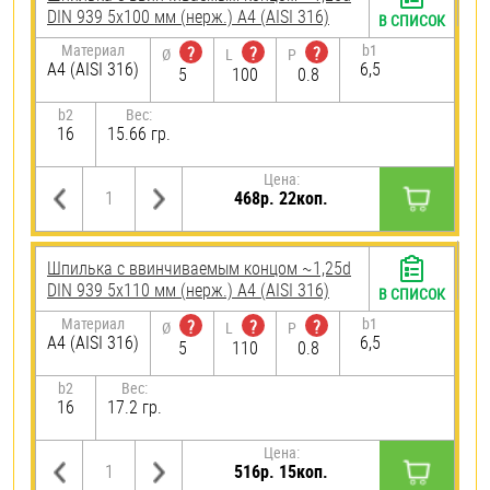
DIN 939 5х100 мм (нерж.) A4 (AISI 316)
В СПИСОК
Материал
b1
?
?
?
Ø
L
P
A4 (AISI 316)
6,5
5
100
0.8
b2
Вес:
16
15.66 гр.
Цена:
468р. 22коп.
Шпилька c ввинчиваемым концом ~1,25d
DIN 939 5х110 мм (нерж.) A4 (AISI 316)
В СПИСОК
Материал
b1
?
?
?
Ø
L
P
A4 (AISI 316)
6,5
5
110
0.8
b2
Вес:
16
17.2 гр.
Цена:
516р. 15коп.