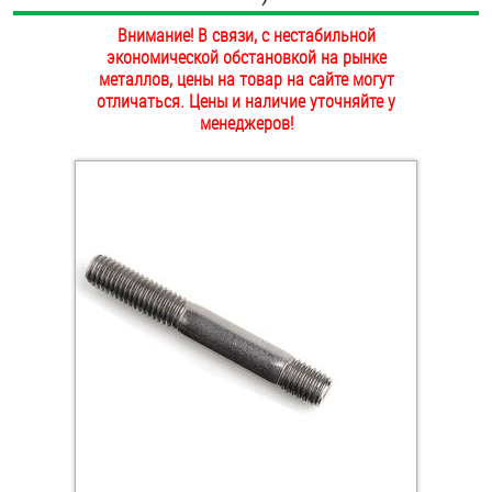
ОПЛАТА И ДОСТАВКА
Внимание! В связи, с нестабильной
Втулки
экономической обстановкой на рынке
НАШИ МАГАЗИНЫ
металлов, цены на товар на сайте могут
Гайки
отличаться. Цены и наличие уточняйте у
менеджеров!
Дюбели
Дюймовый крепёж
Заклепки (Гайки-Заклепки)
Инструмент
Крюки, кольца с метрической резьбой
Крюки, кольца с шурупной резьбой