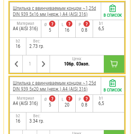
Шпилька c ввинчиваемым концом ~1,25d
DIN 939 5х16 мм (нерж.) A4 (AISI 316)
В СПИСОК
Материал
b1
?
?
?
Ø
L
P
A4 (AISI 316)
6,5
5
16
0.8
b2
Вес:
16
2.73 гр.
Цена:
106р. 03коп.
Шпилька c ввинчиваемым концом ~1,25d
DIN 939 5х20 мм (нерж.) A4 (AISI 316)
В СПИСОК
Материал
b1
?
?
?
Ø
L
P
A4 (AISI 316)
6,5
5
20
0.8
b2
Вес:
16
3.34 гр.
Цена: