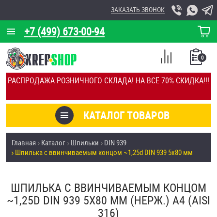
ЗАКАЗАТЬ ЗВОНОК
+7 (499) 673-00-94
КОРЗИНА
О КОМПАНИИ
0
СПИСОК
КАЛЬКУЛЯТОР
СРАВНЕНИЕ
РАСПРОДАЖА РОЗНИЧНОГО СКЛАДА! НА ВСЁ 70% СКИДКА!!!
ПОКУПОК
ОТЗЫВЫ
КАТАЛОГ ТОВАРОВ
КЛИЕНТЫ
Товары со скидкой
Главная
Каталог
Шпильки
DIN 939
УСЛУГИ
Шпилька c ввинчиваемым концом ~1,25d DIN 939 5х80 мм
Анкеры
СКИДКИ
Антивандальный крепёж, инструмент
ШПИЛЬКА C ВВИНЧИВАЕМЫМ КОНЦОМ
ОПТ
~1,25D DIN 939 5Х80 ММ (НЕРЖ.) A4 (AISI
ПОКУПАТЕЛЯМ
316)
Болты и винты