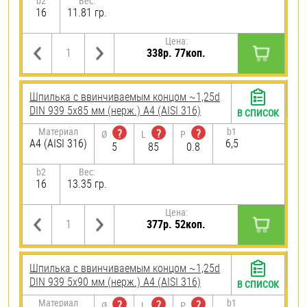
b2
Вес:
16
11.81 гр.
Цена:
338р. 77коп.
Шпилька c ввинчиваемым концом ~1,25d
DIN 939 5х85 мм (нерж.) A4 (AISI 316)
В СПИСОК
Материал
b1
?
?
?
Ø
L
P
A4 (AISI 316)
6,5
5
85
0.8
b2
Вес:
16
13.35 гр.
Цена:
377р. 52коп.
Шпилька c ввинчиваемым концом ~1,25d
DIN 939 5х90 мм (нерж.) A4 (AISI 316)
В СПИСОК
Материал
b1
?
?
?
Ø
L
P