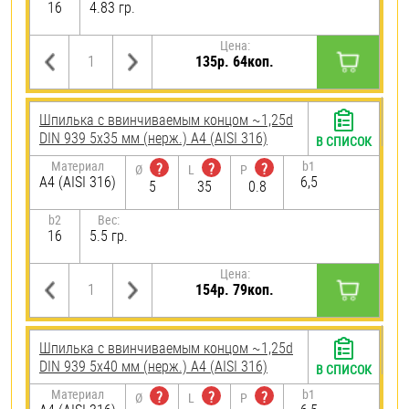
16
4.83 гр.
Цена:
135р. 64коп.
Шпилька c ввинчиваемым концом ~1,25d
DIN 939 5х35 мм (нерж.) A4 (AISI 316)
В СПИСОК
Материал
b1
?
?
?
Ø
L
P
A4 (AISI 316)
6,5
5
35
0.8
b2
Вес:
16
5.5 гр.
Цена:
154р. 79коп.
Шпилька c ввинчиваемым концом ~1,25d
DIN 939 5х40 мм (нерж.) A4 (AISI 316)
В СПИСОК
Материал
b1
?
?
?
Ø
L
P