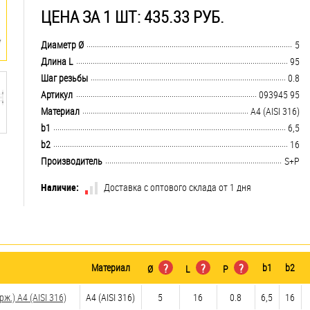
ЦЕНА ЗА 1 ШТ: 435.33 РУБ.
.................................................................................................................................
Диаметр Ø
5
.................................................................................................................................
Длина L
95
.................................................................................................................................
Шаг резьбы
0.8
.................................................................................................................................
Артикул
093945 95
.................................................................................................................................
Материал
A4 (AISI 316)
.................................................................................................................................
b1
6,5
.................................................................................................................................
b2
16
.................................................................................................................................
Производитель
S+P
Наличие:
Доставка с оптового склада от 1 дня
Материал
?
?
?
b1
b2
Ø
L
P
.) A4 (AISI 316)
A4 (AISI 316)
5
16
0.8
6,5
16