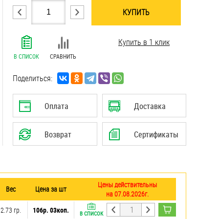
КУПИТЬ
.......................................................................
Купить в 1 клик
.......................................................................
.......................................................................
В СПИСОК
СРАВНИТЬ
.......................................................................
.......................................................................
Поделиться:
.......................................................................
.......................................................................
Оплата
Доставка
.......................................................................
Возврат
Сертификаты
Цены действительны
Вес
Цена за шт
на 07.08.2026г.
2.73 гр.
106р. 03коп.
В СПИСОК