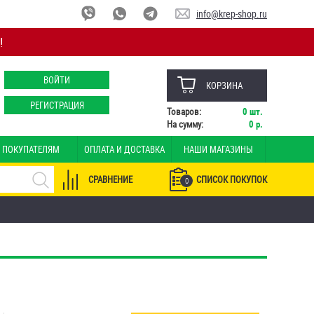
info@krep-shop.ru
!
ВОЙТИ
КОРЗИНА
РЕГИСТРАЦИЯ
Товаров:
0
шт.
На сумму:
0
р.
ПОКУПАТЕЛЯМ
ОПЛАТА И ДОСТАВКА
НАШИ МАГАЗИНЫ
СРАВНЕНИЕ
СПИСОК ПОКУПОК
0