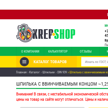
М
+
4
В
Пн
О КОМПАНИИ
КАЛЬКУЛЯТОР
ОТЗЫВЫ
КАТАЛОГ ТОВАРОВ
Товары со скидкой
Главная
Каталог
Шпильки
DIN 939
Шпилька c ввинчиваемым кон
Анкеры
ШПИЛЬКА C ВВИНЧИВАЕМЫМ КОНЦОМ ~1,25D D
Антивандальный крепёж,
Внимание! В связи, с нестабильной экономической обст
инструмент
цены на товар на сайте могут отличаться. Цены и налич
Болты и винты