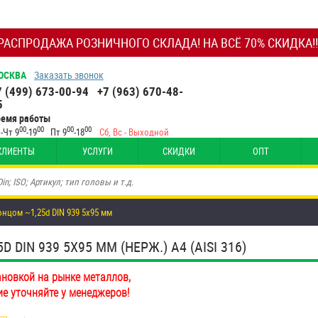
РАСПРОДАЖА РОЗНИЧНОГО СКЛАДА! НА ВСЁ 70% СКИДКА!!
ОСКВА
Заказать звонок
7 (499) 673-00-94
+7 (963) 670-48-
5
ремя работы
00
00
00
00
-Чт 9
-19
Пт 9
-18
Сб, Вс - Выходной
КЛИЕНТЫ
УСЛУГИ
СКИДКИ
ОПТ
цом ~1,25d DIN 939 5х95 мм
IN 939 5Х95 ММ (НЕРЖ.) A4 (AISI 316)
ановкой на рынке металлов,
ие уточняйте у менеджеров!