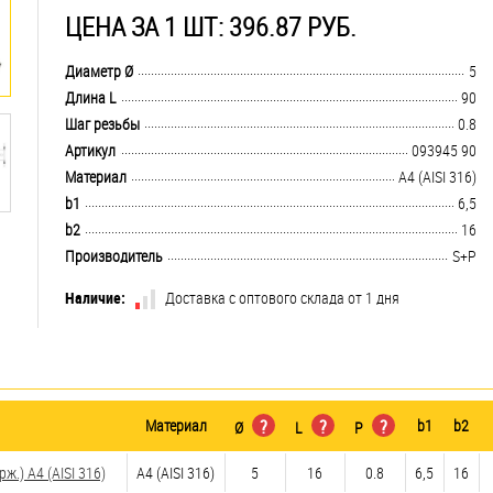
ЦЕНА ЗА 1 ШТ: 396.87 РУБ.
.................................................................................................................................
Диаметр Ø
5
.................................................................................................................................
Длина L
90
.................................................................................................................................
Шаг резьбы
0.8
.................................................................................................................................
Артикул
093945 90
.................................................................................................................................
Материал
A4 (AISI 316)
.................................................................................................................................
b1
6,5
.................................................................................................................................
b2
16
.................................................................................................................................
Производитель
S+P
Наличие:
Доставка с оптового склада от 1 дня
Материал
?
?
?
b1
b2
Ø
L
P
.) A4 (AISI 316)
A4 (AISI 316)
5
16
0.8
6,5
16