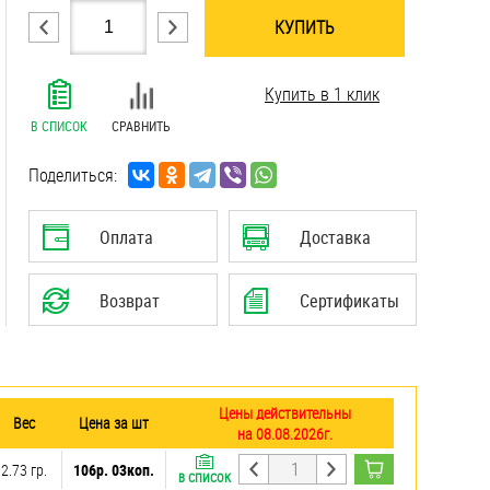
КУПИТЬ
.......................................................................
Купить в 1 клик
.......................................................................
.......................................................................
В СПИСОК
СРАВНИТЬ
.......................................................................
.......................................................................
Поделиться:
.......................................................................
.......................................................................
Оплата
Доставка
.......................................................................
Возврат
Сертификаты
Цены действительны
Вес
Цена за шт
на 08.08.2026г.
2.73 гр.
106р. 03коп.
В СПИСОК