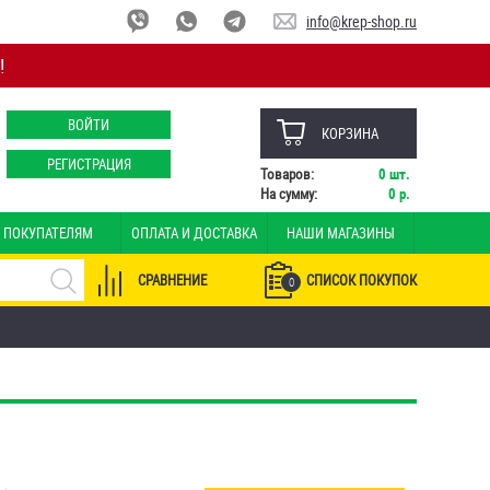
info@krep-shop.ru
!
ВОЙТИ
КОРЗИНА
РЕГИСТРАЦИЯ
Товаров:
0
шт.
На сумму:
0
р.
ПОКУПАТЕЛЯМ
ОПЛАТА И ДОСТАВКА
НАШИ МАГАЗИНЫ
СРАВНЕНИЕ
СПИСОК ПОКУПОК
0