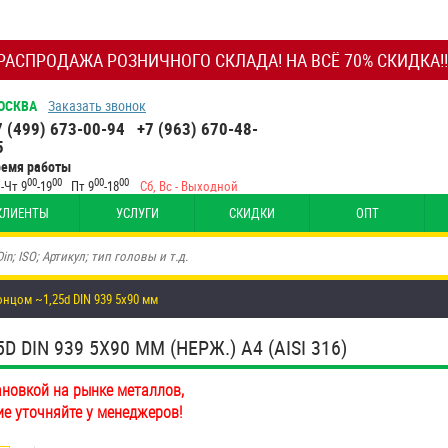
РАСПРОДАЖА РОЗНИЧНОГО СКЛАДА! НА ВСЁ 70% СКИДКА!!
ОСКВА
Заказать звонок
7 (499) 673-00-94
+7 (963) 670-48-
5
ремя работы
00
00
00
00
-Чт 9
-19
Пт 9
-18
Сб, Вс - Выходной
КЛИЕНТЫ
УСЛУГИ
СКИДКИ
ОПТ
цом ~1,25d DIN 939 5х90 мм
IN 939 5Х90 ММ (НЕРЖ.) A4 (AISI 316)
ановкой на рынке металлов,
ие уточняйте у менеджеров!