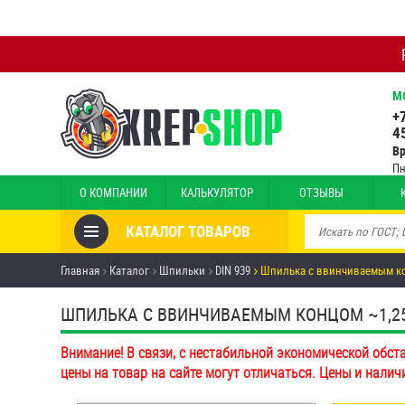
М
+
4
В
Пн
О КОМПАНИИ
КАЛЬКУЛЯТОР
ОТЗЫВЫ
КАТАЛОГ ТОВАРОВ
Товары со скидкой
Главная
Каталог
Шпильки
DIN 939
Шпилька c ввинчиваемым кон
Анкеры
ШПИЛЬКА C ВВИНЧИВАЕМЫМ КОНЦОМ ~1,25D D
Антивандальный крепёж,
Внимание! В связи, с нестабильной экономической обст
инструмент
цены на товар на сайте могут отличаться. Цены и налич
Болты и винты