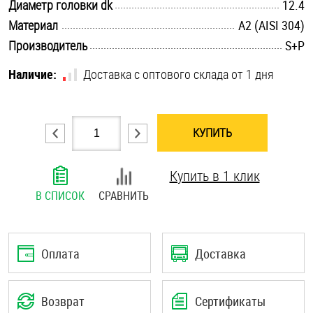
.............................................................................................................
Диаметр головки dk
12.4
Шплинты
.............................................................................................................
Материал
А2 (AISI 304)
.............................................................................................................
Производитель
S+P
Штифты и пальцы
Наличие:
Доставка с оптового склада от 1 дня
КУПИТЬ
Купить в 1 клик
В СПИСОК
СРАВНИТЬ
Оплата
Доставка
Возврат
Сертификаты