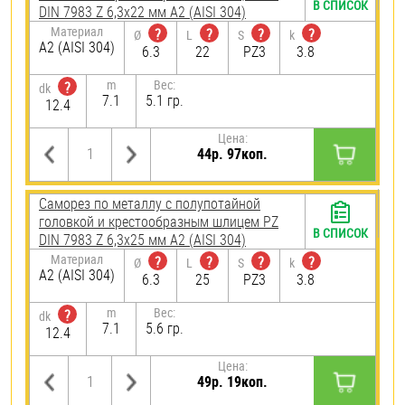
В СПИСОК
DIN 7983 Z 6,3х22 мм А2 (AISI 304)
Материал
?
?
?
?
Ø
L
S
k
А2 (AISI 304)
6.3
22
PZ3
3.8
m
Вес:
?
dk
7.1
5.1 гр.
12.4
Цена:
44р. 97коп.
Саморез по металлу с полупотайной
головкой и крестообразным шлицем PZ
В СПИСОК
DIN 7983 Z 6,3х25 мм А2 (AISI 304)
Материал
?
?
?
?
Ø
L
S
k
А2 (AISI 304)
6.3
25
PZ3
3.8
m
Вес:
?
dk
7.1
5.6 гр.
12.4
Цена:
49р. 19коп.