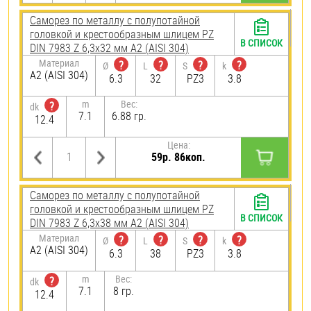
Саморез по металлу с полупотайной
головкой и крестообразным шлицем PZ
В СПИСОК
DIN 7983 Z 6,3х32 мм А2 (AISI 304)
Материал
?
?
?
?
Ø
L
S
k
А2 (AISI 304)
6.3
32
PZ3
3.8
m
Вес:
?
dk
7.1
6.88 гр.
12.4
Цена:
59р. 86коп.
Саморез по металлу с полупотайной
головкой и крестообразным шлицем PZ
В СПИСОК
DIN 7983 Z 6,3х38 мм А2 (AISI 304)
Материал
?
?
?
?
Ø
L
S
k
А2 (AISI 304)
6.3
38
PZ3
3.8
m
Вес:
?
dk
7.1
8 гр.
12.4