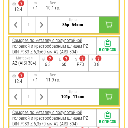
m
Вес:
?
dk
7.1
10.1 гр.
12.4
Цена:
86р. 54коп.
Саморез по металлу с полупотайной
головкой и крестообразным шлицем PZ
В СПИСОК
DIN 7983 Z 6,3х60 мм А2 (AISI 304)
Материал
?
?
?
?
Ø
L
S
k
А2 (AISI 304)
6.3
60
PZ3
3.8
m
Вес:
?
dk
7.1
11.9 гр.
12.4
Цена:
101р. 11коп.
Саморез по металлу с полупотайной
головкой и крестообразным шлицем PZ
В СПИСОК
DIN 7983 Z 6,3х70 мм А2 (AISI 304)