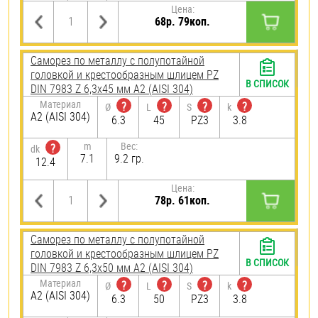
Цена:
68р. 79коп.
Саморез по металлу с полупотайной
головкой и крестообразным шлицем PZ
В СПИСОК
DIN 7983 Z 6,3х45 мм А2 (AISI 304)
Материал
?
?
?
?
Ø
L
S
k
А2 (AISI 304)
6.3
45
PZ3
3.8
m
Вес:
?
dk
7.1
9.2 гр.
12.4
Цена:
78р. 61коп.
Саморез по металлу с полупотайной
головкой и крестообразным шлицем PZ
В СПИСОК
DIN 7983 Z 6,3х50 мм А2 (AISI 304)
Материал
?
?
?
?
Ø
L
S
k
А2 (AISI 304)
6.3
50
PZ3
3.8