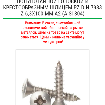
ПОЛУПОТАЙНОЙ ГОЛОВКОЙ И
ОПЛАТА И ДОСТАВКА
КРЕСТООБРАЗНЫМ ШЛИЦЕМ PZ DIN 7983
Втулки
Z 6,3Х100 ММ А2 (AISI 304)
НАШИ МАГАЗИНЫ
Гайки
Внимание! В связи, с нестабильной
экономической обстановкой на рынке
Дюбели
металлов, цены на товар на сайте могут
отличаться. Цены и наличие уточняйте у
Дюймовый крепёж
менеджеров!
Заклепки (Гайки-Заклепки)
Инструмент
Крюки, кольца с метрической резьбой
Крюки, кольца с шурупной резьбой