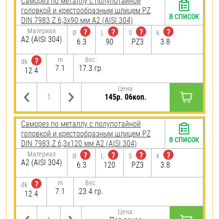
Саморез по металлу с полупотайной
головкой и крестообразным шлицем PZ
В СПИСОК
DIN 7983 Z 6,3х90 мм А2 (AISI 304)
Материал
?
?
?
?
Ø
L
S
k
А2 (AISI 304)
6.3
90
PZ3
3.8
m
Вес:
?
dk
7.1
17.3 гр.
12.4
Цена:
145р. 06коп.
Саморез по металлу с полупотайной
головкой и крестообразным шлицем PZ
В СПИСОК
DIN 7983 Z 6,3х120 мм А2 (AISI 304)
Материал
?
?
?
?
Ø
L
S
k
А2 (AISI 304)
6.3
120
PZ3
3.8
m
Вес:
?
dk
7.1
23.4 гр.
12.4
Цена: