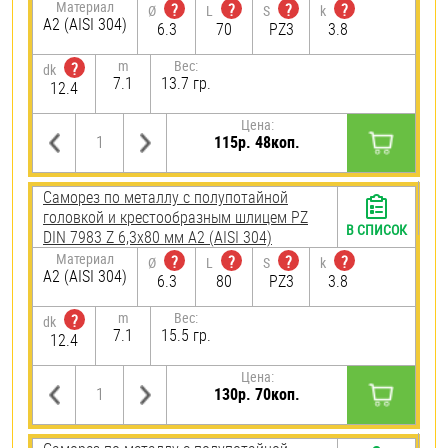
Материал
?
?
?
?
Ø
L
S
k
А2 (AISI 304)
6.3
70
PZ3
3.8
m
Вес:
?
dk
7.1
13.7 гр.
12.4
Цена:
115р. 48коп.
Саморез по металлу с полупотайной
головкой и крестообразным шлицем PZ
В СПИСОК
DIN 7983 Z 6,3х80 мм А2 (AISI 304)
Материал
?
?
?
?
Ø
L
S
k
А2 (AISI 304)
6.3
80
PZ3
3.8
m
Вес:
?
dk
7.1
15.5 гр.
12.4
Цена:
130р. 70коп.