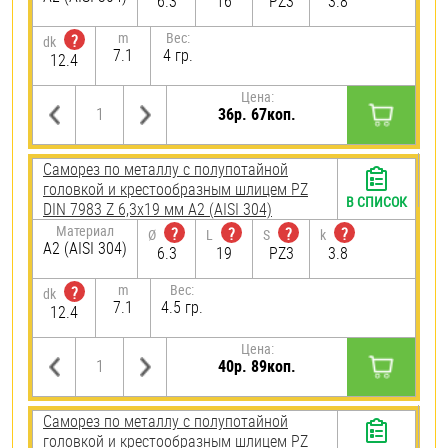
6.3
16
PZ3
3.8
m
Вес:
?
dk
7.1
4 гр.
12.4
Цена:
36р. 67коп.
Саморез по металлу с полупотайной
головкой и крестообразным шлицем PZ
В СПИСОК
DIN 7983 Z 6,3х19 мм А2 (AISI 304)
Материал
?
?
?
?
Ø
L
S
k
А2 (AISI 304)
6.3
19
PZ3
3.8
m
Вес:
?
dk
7.1
4.5 гр.
12.4
Цена:
40р. 89коп.
Саморез по металлу с полупотайной
головкой и крестообразным шлицем PZ