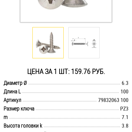
Оснастка и аксессуары для яхт
Пробки
Саморезы и шурупы
Стопорные кольца
ЦЕНА ЗА 1 ШТ: 159.76 РУБ.
.............................................................................................................
Диаметр Ø
6.3
Такелаж
.............................................................................................................
Длина L
100
.............................................................................................................
Хомуты
Артикул
79832063 100
.............................................................................................................
Размер ключа
PZ3
Шайбы
.............................................................................................................
m
7.1
.............................................................................................................
Высота головки k
3.8
Шпильки