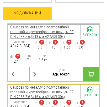
МОДИФИКАЦИИ
Саморез по металлу с полупотайной
головкой и крестообразным шлицем PZ
В СПИСОК
DIN 7983 Z 6,3х13 мм А2 (AISI 304)
Материал
?
?
?
?
Ø
L
S
k
А2 (AISI 304)
6.3
13
PZ3
3.8
m
Вес:
?
dk
7.1
3.5 гр.
12.4
Цена:
32р. 65коп.
Саморез по металлу с полупотайной
головкой и крестообразным шлицем PZ
В СПИСОК
DIN 7983 Z 6,3х16 мм А2 (AISI 304)
Материал
?
?
?
?
Ø
L
S
k
А2 (AISI 304)