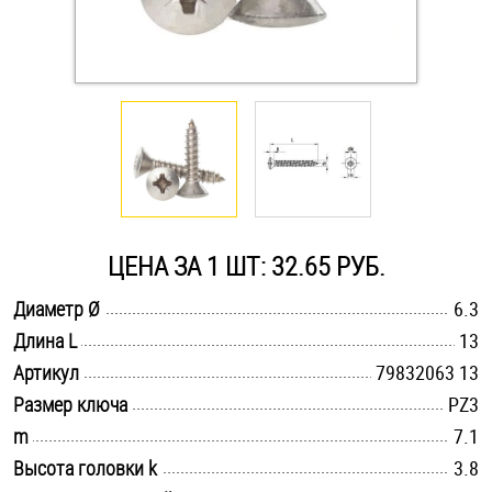
Оснастка и аксессуары для яхт
Пробки
Саморезы и шурупы
Стопорные кольца
ЦЕНА ЗА 1 ШТ: 32.65 РУБ.
.............................................................................................................
Диаметр Ø
6.3
Такелаж
.............................................................................................................
Длина L
13
.............................................................................................................
Хомуты
Артикул
79832063 13
.............................................................................................................
Размер ключа
PZ3
Шайбы
.............................................................................................................
m
7.1
.............................................................................................................
Высота головки k
3.8
Шпильки