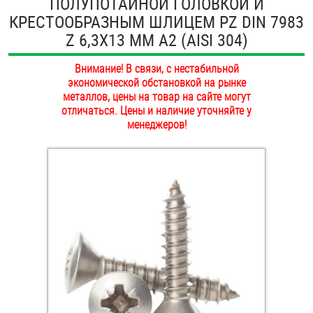
ПОЛУПОТАЙНОЙ ГОЛОВКОЙ И
ОПЛАТА И ДОСТАВКА
КРЕСТООБРАЗНЫМ ШЛИЦЕМ PZ DIN 7983
Втулки
Z 6,3Х13 ММ А2 (AISI 304)
НАШИ МАГАЗИНЫ
Гайки
Внимание! В связи, с нестабильной
экономической обстановкой на рынке
Дюбели
металлов, цены на товар на сайте могут
отличаться. Цены и наличие уточняйте у
Дюймовый крепёж
менеджеров!
Заклепки (Гайки-Заклепки)
Инструмент
Крюки, кольца с метрической резьбой
Крюки, кольца с шурупной резьбой