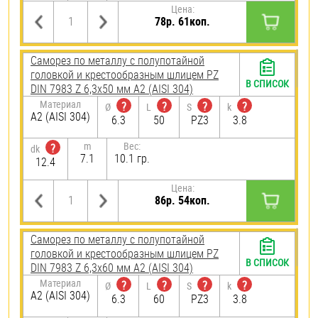
Цена:
78р. 61коп.
Саморез по металлу с полупотайной
головкой и крестообразным шлицем PZ
В СПИСОК
DIN 7983 Z 6,3х50 мм А2 (AISI 304)
Материал
?
?
?
?
Ø
L
S
k
А2 (AISI 304)
6.3
50
PZ3
3.8
m
Вес:
?
dk
7.1
10.1 гр.
12.4
Цена:
86р. 54коп.
Саморез по металлу с полупотайной
головкой и крестообразным шлицем PZ
В СПИСОК
DIN 7983 Z 6,3х60 мм А2 (AISI 304)
Материал
?
?
?
?
Ø
L
S
k
А2 (AISI 304)
6.3
60
PZ3
3.8