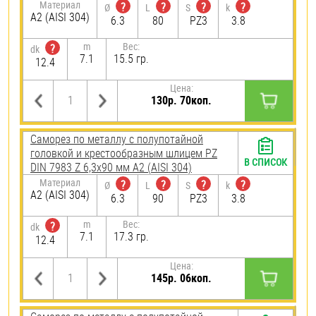
Материал
?
?
?
?
Ø
L
S
k
А2 (AISI 304)
6.3
80
PZ3
3.8
m
Вес:
?
dk
7.1
15.5 гр.
12.4
Цена:
130р. 70коп.
Саморез по металлу с полупотайной
головкой и крестообразным шлицем PZ
В СПИСОК
DIN 7983 Z 6,3х90 мм А2 (AISI 304)
Материал
?
?
?
?
Ø
L
S
k
А2 (AISI 304)
6.3
90
PZ3
3.8
m
Вес:
?
dk
7.1
17.3 гр.
12.4
Цена:
145р. 06коп.