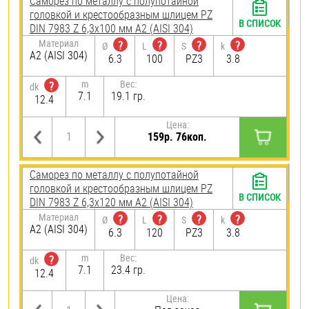
Саморез по металлу с полупотайной
головкой и крестообразным шлицем PZ
В СПИСОК
DIN 7983 Z 6,3х100 мм А2 (AISI 304)
Материал
?
?
?
?
Ø
L
S
k
А2 (AISI 304)
6.3
100
PZ3
3.8
m
Вес:
?
dk
7.1
19.1 гр.
12.4
Цена:
159р. 76коп.
Саморез по металлу с полупотайной
головкой и крестообразным шлицем PZ
В СПИСОК
DIN 7983 Z 6,3х120 мм А2 (AISI 304)
Материал
?
?
?
?
Ø
L
S
k
А2 (AISI 304)
6.3
120
PZ3
3.8
m
Вес:
?
dk
7.1
23.4 гр.
12.4
Цена: