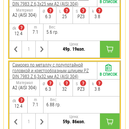
В СПИСОК
DIN 7983 Z 6,3х25 мм А2 (AISI 304)
Материал
?
?
?
?
Ø
L
S
k
А2 (AISI 304)
6.3
25
PZ3
3.8
m
Вес:
?
dk
7.1
5.6 гр.
12.4
Цена:
49р. 19коп.
Саморез по металлу с полупотайной
головкой и крестообразным шлицем PZ
В СПИСОК
DIN 7983 Z 6,3х32 мм А2 (AISI 304)
Материал
?
?
?
?
Ø
L
S
k
А2 (AISI 304)
6.3
32
PZ3
3.8
m
Вес:
?
dk
7.1
6.88 гр.
12.4
Цена:
59р. 86коп.