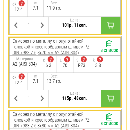
m
Вес:
?
dk
7.1
11.9 гр.
12.4
Цена:
101р. 11коп.
Саморез по металлу с полупотайной
головкой и крестообразным шлицем PZ
В СПИСОК
DIN 7983 Z 6,3х70 мм А2 (AISI 304)
Материал
?
?
?
?
Ø
L
S
k
А2 (AISI 304)
6.3
70
PZ3
3.8
m
Вес:
?
dk
7.1
13.7 гр.
12.4
Цена:
115р. 48коп.
Саморез по металлу с полупотайной
головкой и крестообразным шлицем PZ
В СПИСОК
DIN 7983 Z 6,3х80 мм А2 (AISI 304)