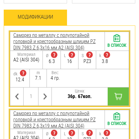
МОДИФИКАЦИИ
Саморез по металлу с полупотайной
головкой и крестообразным шлицем PZ
В СПИСОК
DIN 7983 Z 6,3х16 мм А2 (AISI 304)
Материал
?
?
?
?
Ø
L
S
k
А2 (AISI 304)
6.3
16
PZ3
3.8
m
Вес:
?
dk
7.1
4 гр.
12.4
Цена:
36р. 67коп.
Саморез по металлу с полупотайной
головкой и крестообразным шлицем PZ
В СПИСОК
DIN 7983 Z 6,3х19 мм А2 (AISI 304)
Материал
?
?
?
?
Ø
L
S
k
А2 (AISI 304)