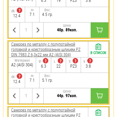
6.3
19
PZ3
3.8
m
Вес:
?
dk
7.1
4.5 гр.
12.4
Цена:
40р. 89коп.
Саморез по металлу с полупотайной
головкой и крестообразным шлицем PZ
В СПИСОК
DIN 7983 Z 6,3х22 мм А2 (AISI 304)
Материал
?
?
?
?
Ø
L
S
k
А2 (AISI 304)
6.3
22
PZ3
3.8
m
Вес:
?
dk
7.1
5.1 гр.
12.4
Цена:
44р. 97коп.
Саморез по металлу с полупотайной
головкой и крестообразным шлицем PZ