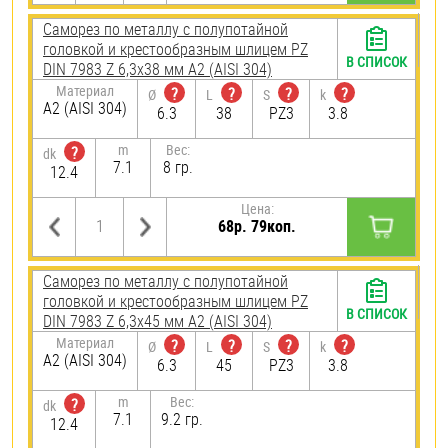
Саморез по металлу с полупотайной
головкой и крестообразным шлицем PZ
В СПИСОК
DIN 7983 Z 6,3х38 мм А2 (AISI 304)
Материал
?
?
?
?
Ø
L
S
k
А2 (AISI 304)
6.3
38
PZ3
3.8
m
Вес:
?
dk
7.1
8 гр.
12.4
Цена:
68р. 79коп.
Саморез по металлу с полупотайной
головкой и крестообразным шлицем PZ
В СПИСОК
DIN 7983 Z 6,3х45 мм А2 (AISI 304)
Материал
?
?
?
?
Ø
L
S
k
А2 (AISI 304)
6.3
45
PZ3
3.8
m
Вес:
?
dk
7.1
9.2 гр.
12.4