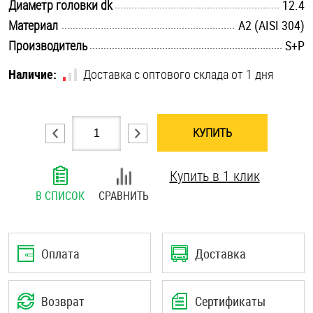
.............................................................................................................
Диаметр головки dk
12.4
Шплинты
.............................................................................................................
Материал
А2 (AISI 304)
.............................................................................................................
Производитель
S+P
Штифты и пальцы
Наличие:
Доставка с оптового склада от 1 дня
КУПИТЬ
Купить в 1 клик
В СПИСОК
СРАВНИТЬ
Оплата
Доставка
Возврат
Сертификаты