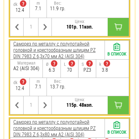
m
Вес:
?
dk
7.1
11.9 гр.
12.4
Цена:
101р. 11коп.
Саморез по металлу с полупотайной
головкой и крестообразным шлицем PZ
В СПИСОК
DIN 7983 Z 6,3х70 мм А2 (AISI 304)
Материал
?
?
?
?
Ø
L
S
k
А2 (AISI 304)
6.3
70
PZ3
3.8
m
Вес:
?
dk
7.1
13.7 гр.
12.4
Цена:
115р. 48коп.
Саморез по металлу с полупотайной
головкой и крестообразным шлицем PZ
В СПИСОК
DIN 7983 Z 6,3х80 мм А2 (AISI 304)