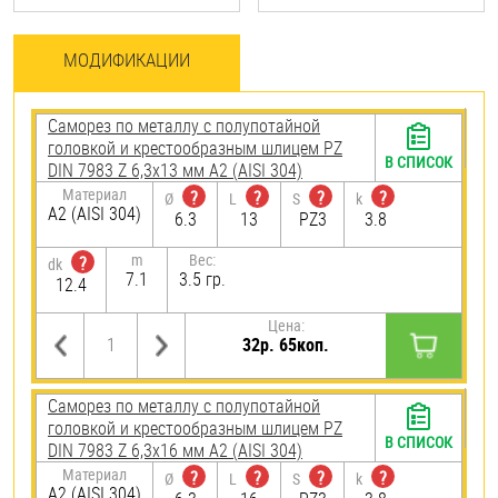
МОДИФИКАЦИИ
Саморез по металлу с полупотайной
головкой и крестообразным шлицем PZ
В СПИСОК
DIN 7983 Z 6,3х13 мм А2 (AISI 304)
Материал
?
?
?
?
Ø
L
S
k
А2 (AISI 304)
6.3
13
PZ3
3.8
m
Вес:
?
dk
7.1
3.5 гр.
12.4
Цена:
32р. 65коп.
Саморез по металлу с полупотайной
головкой и крестообразным шлицем PZ
В СПИСОК
DIN 7983 Z 6,3х16 мм А2 (AISI 304)
Материал
?
?
?
?
Ø
L
S
k
А2 (AISI 304)