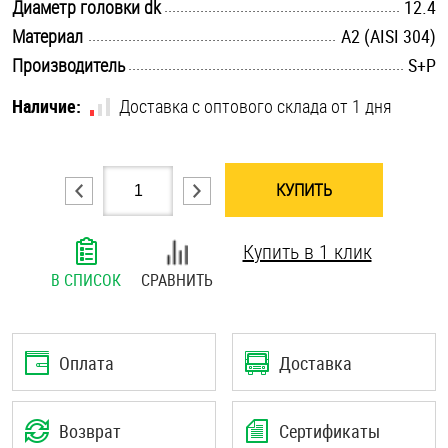
.............................................................................................................
Диаметр головки dk
12.4
Шплинты
.............................................................................................................
Материал
А2 (AISI 304)
.............................................................................................................
Производитель
S+P
Штифты и пальцы
Наличие:
Доставка с оптового склада от 1 дня
КУПИТЬ
Купить в 1 клик
В СПИСОК
СРАВНИТЬ
Оплата
Доставка
Возврат
Сертификаты