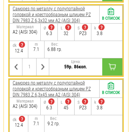
Саморез по металлу с полупотайной
головкой и крестообразным шлицем PZ
В СПИСОК
DIN 7983 Z 6,3х32 мм А2 (AISI 304)
Материал
?
?
?
?
Ø
L
S
k
А2 (AISI 304)
6.3
32
PZ3
3.8
m
Вес:
?
dk
7.1
6.88 гр.
12.4
Цена:
59р. 86коп.
Саморез по металлу с полупотайной
головкой и крестообразным шлицем PZ
В СПИСОК
DIN 7983 Z 6,3х45 мм А2 (AISI 304)
Материал
?
?
?
?
Ø
L
S
k
А2 (AISI 304)
6.3
45
PZ3
3.8
m
Вес:
?
dk
7.1
9.2 гр.
12.4