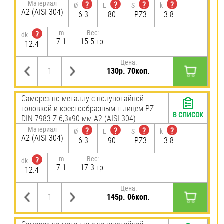
Материал
?
?
?
?
Ø
L
S
k
А2 (AISI 304)
6.3
80
PZ3
3.8
m
Вес:
?
dk
7.1
15.5 гр.
12.4
Цена:
130р. 70коп.
Саморез по металлу с полупотайной
головкой и крестообразным шлицем PZ
В СПИСОК
DIN 7983 Z 6,3х90 мм А2 (AISI 304)
Материал
?
?
?
?
Ø
L
S
k
А2 (AISI 304)
6.3
90
PZ3
3.8
m
Вес:
?
dk
7.1
17.3 гр.
12.4
Цена:
145р. 06коп.