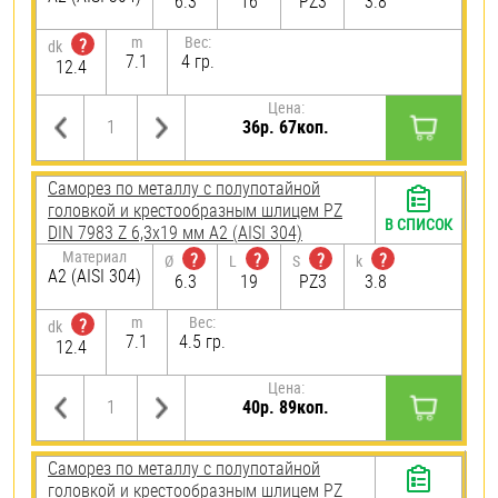
6.3
16
PZ3
3.8
m
Вес:
?
dk
7.1
4 гр.
12.4
Цена:
36р. 67коп.
Саморез по металлу с полупотайной
головкой и крестообразным шлицем PZ
В СПИСОК
DIN 7983 Z 6,3х19 мм А2 (AISI 304)
Материал
?
?
?
?
Ø
L
S
k
А2 (AISI 304)
6.3
19
PZ3
3.8
m
Вес:
?
dk
7.1
4.5 гр.
12.4
Цена:
40р. 89коп.
Саморез по металлу с полупотайной
головкой и крестообразным шлицем PZ