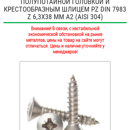
ПОЛУПОТАЙНОЙ ГОЛОВКОЙ И
ОПЛАТА И ДОСТАВКА
КРЕСТООБРАЗНЫМ ШЛИЦЕМ PZ DIN 7983
Втулки
Z 6,3Х38 ММ А2 (AISI 304)
НАШИ МАГАЗИНЫ
Гайки
Внимание! В связи, с нестабильной
экономической обстановкой на рынке
Дюбели
металлов, цены на товар на сайте могут
отличаться. Цены и наличие уточняйте у
Дюймовый крепёж
менеджеров!
Заклепки (Гайки-Заклепки)
Инструмент
Крюки, кольца с метрической резьбой
Крюки, кольца с шурупной резьбой