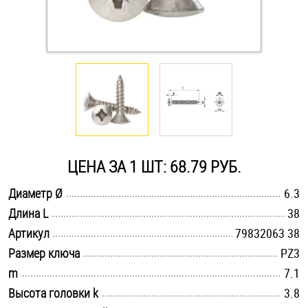
Оснастка и аксессуары для яхт
Пробки
Саморезы и шурупы
Стопорные кольца
ЦЕНА ЗА 1 ШТ: 68.79 РУБ.
.............................................................................................................
Диаметр Ø
6.3
Такелаж
.............................................................................................................
Длина L
38
.............................................................................................................
Хомуты
Артикул
79832063 38
.............................................................................................................
Размер ключа
PZ3
Шайбы
.............................................................................................................
m
7.1
.............................................................................................................
Высота головки k
3.8
Шпильки