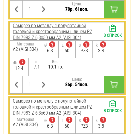
Цена:
78р. 61коп.
Саморез по металлу с полупотайной
головкой и крестообразным шлицем PZ
В СПИСОК
DIN 7983 Z 6,3х50 мм А2 (AISI 304)
Материал
?
?
?
?
Ø
L
S
k
А2 (AISI 304)
6.3
50
PZ3
3.8
m
Вес:
?
dk
7.1
10.1 гр.
12.4
Цена:
86р. 54коп.
Саморез по металлу с полупотайной
головкой и крестообразным шлицем PZ
В СПИСОК
DIN 7983 Z 6,3х60 мм А2 (AISI 304)
Материал
?
?
?
?
Ø
L
S
k
А2 (AISI 304)
6.3
60
PZ3
3.8