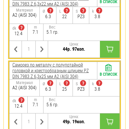
В СПИСОК
DIN 7983 Z 6,3х22 мм А2 (AISI 304)
Материал
?
?
?
?
Ø
L
S
k
А2 (AISI 304)
6.3
22
PZ3
3.8
m
Вес:
?
dk
7.1
5.1 гр.
12.4
Цена:
44р. 97коп.
Саморез по металлу с полупотайной
головкой и крестообразным шлицем PZ
В СПИСОК
DIN 7983 Z 6,3х25 мм А2 (AISI 304)
Материал
?
?
?
?
Ø
L
S
k
А2 (AISI 304)
6.3
25
PZ3
3.8
m
Вес:
?
dk
7.1
5.6 гр.
12.4
Цена:
49р. 19коп.