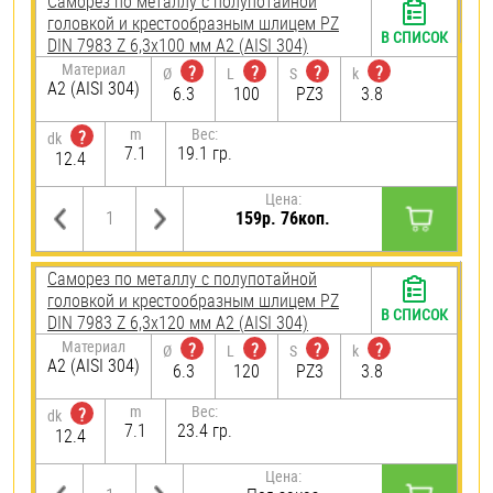
Саморез по металлу с полупотайной
головкой и крестообразным шлицем PZ
В СПИСОК
DIN 7983 Z 6,3х100 мм А2 (AISI 304)
Материал
?
?
?
?
Ø
L
S
k
А2 (AISI 304)
6.3
100
PZ3
3.8
m
Вес:
?
dk
7.1
19.1 гр.
12.4
Цена:
159р. 76коп.
Саморез по металлу с полупотайной
головкой и крестообразным шлицем PZ
В СПИСОК
DIN 7983 Z 6,3х120 мм А2 (AISI 304)
Материал
?
?
?
?
Ø
L
S
k
А2 (AISI 304)
6.3
120
PZ3
3.8
m
Вес:
?
dk
7.1
23.4 гр.
12.4
Цена: