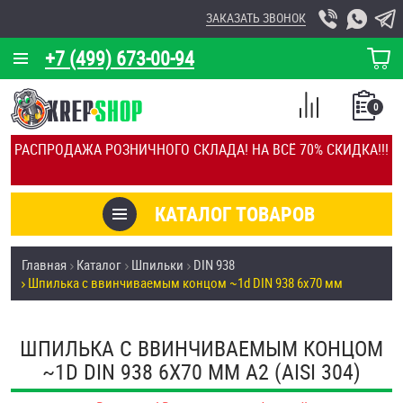
ЗАКАЗАТЬ ЗВОНОК
+7 (499) 673-00-94
КОРЗИНА
О КОМПАНИИ
0
СПИСОК
КАЛЬКУЛЯТОР
СРАВНЕНИЕ
РАСПРОДАЖА РОЗНИЧНОГО СКЛАДА! НА ВСЁ 70% СКИДКА!!!
ПОКУПОК
ОТЗЫВЫ
КАТАЛОГ ТОВАРОВ
КЛИЕНТЫ
Товары со скидкой
Главная
Каталог
Шпильки
DIN 938
УСЛУГИ
Шпилька c ввинчиваемым концом ~1d DIN 938 6х70 мм
Анкеры
СКИДКИ
Антивандальный крепёж, инструмент
ШПИЛЬКА C ВВИНЧИВАЕМЫМ КОНЦОМ
ОПТ
~1D DIN 938 6Х70 ММ А2 (AISI 304)
ПОКУПАТЕЛЯМ
Болты и винты