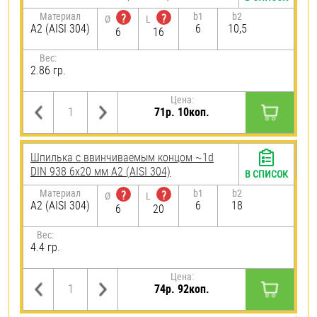
Материал
b1
b2
?
?
Ø
L
А2 (AISI 304)
6
10,5
6
16
Вес:
2.86 гр.
Цена:
71р. 10коп.
Шпилька c ввинчиваемым концом ~1d
DIN 938 6х20 мм А2 (AISI 304)
В СПИСОК
Материал
b1
b2
?
?
Ø
L
А2 (AISI 304)
6
18
6
20
Вес:
4.4 гр.
Цена:
74р. 92коп.