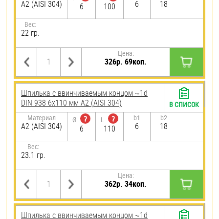
А2 (AISI 304)
6
18
6
100
Вес:
22 гр.
Цена:
326р. 69коп.
Шпилька c ввинчиваемым концом ~1d
DIN 938 6х110 мм А2 (AISI 304)
В СПИСОК
Материал
b1
b2
?
?
Ø
L
А2 (AISI 304)
6
18
6
110
Вес:
23.1 гр.
Цена:
362р. 34коп.
Шпилька c ввинчиваемым концом ~1d