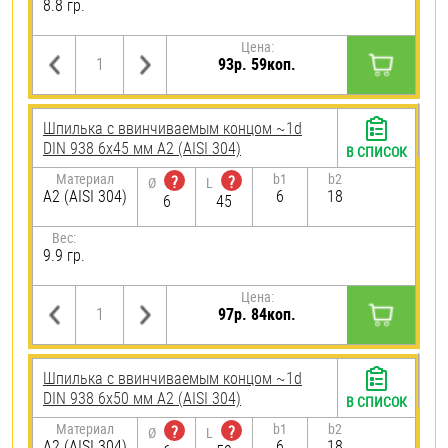
8.8 гр.
Цена:
93р. 59коп.
Шпилька c ввинчиваемым концом ~1d
DIN 938 6х45 мм А2 (AISI 304)
В СПИСОК
Материал
b1
b2
?
?
Ø
L
А2 (AISI 304)
6
18
6
45
Вес:
9.9 гр.
Цена:
97р. 84коп.
Шпилька c ввинчиваемым концом ~1d
DIN 938 6х50 мм А2 (AISI 304)
В СПИСОК
Материал
b1
b2
?
?
Ø
L
А2 (AISI 304)
6
18