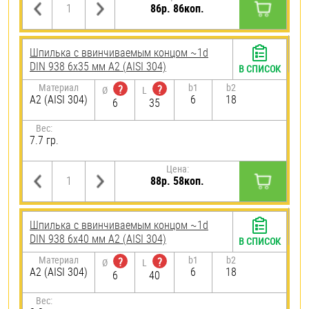
86р. 86коп.
Шпилька c ввинчиваемым концом ~1d
DIN 938 6х35 мм А2 (AISI 304)
В СПИСОК
Материал
b1
b2
?
?
Ø
L
А2 (AISI 304)
6
18
6
35
Вес:
7.7 гр.
Цена:
88р. 58коп.
Шпилька c ввинчиваемым концом ~1d
DIN 938 6х40 мм А2 (AISI 304)
В СПИСОК
Материал
b1
b2
?
?
Ø
L
А2 (AISI 304)
6
18
6
40
Вес: