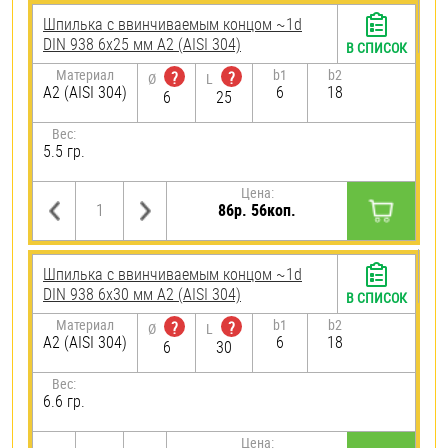
Шпилька c ввинчиваемым концом ~1d
DIN 938 6х25 мм А2 (AISI 304)
В СПИСОК
Материал
b1
b2
?
?
Ø
L
А2 (AISI 304)
6
18
6
25
Вес:
5.5 гр.
Цена:
86р. 56коп.
Шпилька c ввинчиваемым концом ~1d
DIN 938 6х30 мм А2 (AISI 304)
В СПИСОК
Материал
b1
b2
?
?
Ø
L
А2 (AISI 304)
6
18
6
30
Вес:
6.6 гр.
Цена: