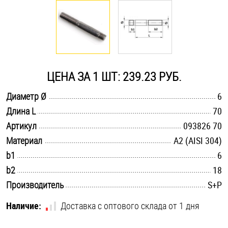
Оснастка и аксессуары для яхт
Пробки
ЦЕНА ЗА 1 ШТ: 239.23 РУБ.
Саморезы и шурупы
.............................................................................................................
Диаметр Ø
6
.............................................................................................................
Длина L
70
Стопорные кольца
.............................................................................................................
Артикул
093826 70
.............................................................................................................
Материал
А2 (AISI 304)
Такелаж
.............................................................................................................
b1
6
.............................................................................................................
b2
18
Хомуты
.............................................................................................................
Производитель
S+P
Шайбы
Наличие:
Доставка с оптового склада от 1 дня
Шпильки