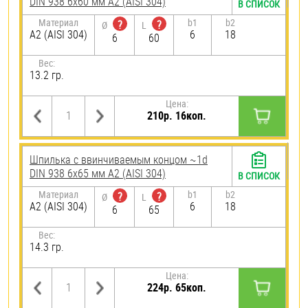
DIN 938 6х60 мм А2 (AISI 304)
В СПИСОК
Материал
b1
b2
?
?
Ø
L
А2 (AISI 304)
6
18
6
60
Вес:
13.2 гр.
Цена:
210р. 16коп.
Шпилька c ввинчиваемым концом ~1d
DIN 938 6х65 мм А2 (AISI 304)
В СПИСОК
Материал
b1
b2
?
?
Ø
L
А2 (AISI 304)
6
18
6
65
Вес:
14.3 гр.
Цена:
224р. 65коп.