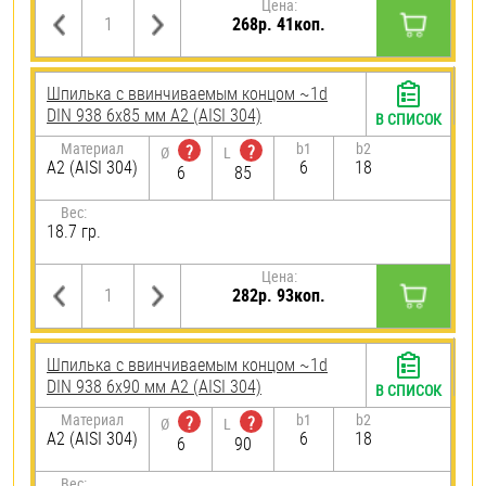
Цена:
268р. 41коп.
Шпилька c ввинчиваемым концом ~1d
DIN 938 6х85 мм А2 (AISI 304)
В СПИСОК
Материал
b1
b2
?
?
Ø
L
А2 (AISI 304)
6
18
6
85
Вес:
18.7 гр.
Цена:
282р. 93коп.
Шпилька c ввинчиваемым концом ~1d
DIN 938 6х90 мм А2 (AISI 304)
В СПИСОК
Материал
b1
b2
?
?
Ø
L
А2 (AISI 304)
6
18
6
90
Вес: