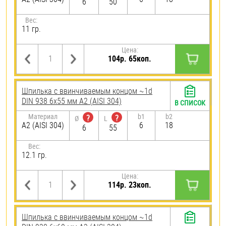
6
50
Вес:
11 гр.
Цена:
104р. 65коп.
Шпилька c ввинчиваемым концом ~1d
DIN 938 6х55 мм А2 (AISI 304)
В СПИСОК
Материал
b1
b2
?
?
Ø
L
А2 (AISI 304)
6
18
6
55
Вес:
12.1 гр.
Цена:
114р. 23коп.
Шпилька c ввинчиваемым концом ~1d