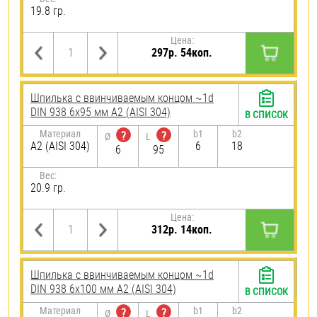
19.8 гр.
Цена:
297р. 54коп.
Шпилька c ввинчиваемым концом ~1d
DIN 938 6х95 мм А2 (AISI 304)
В СПИСОК
Материал
b1
b2
?
?
Ø
L
А2 (AISI 304)
6
18
6
95
Вес:
20.9 гр.
Цена:
312р. 14коп.
Шпилька c ввинчиваемым концом ~1d
DIN 938 6х100 мм А2 (AISI 304)
В СПИСОК
Материал
b1
b2
?
?
Ø
L