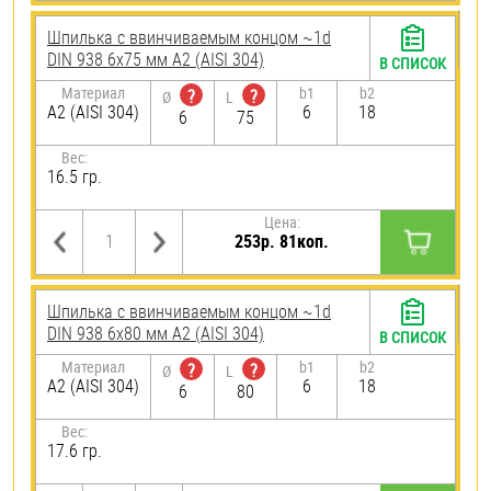
Шпилька c ввинчиваемым концом ~1d
DIN 938 6х75 мм А2 (AISI 304)
В СПИСОК
Материал
b1
b2
?
?
Ø
L
А2 (AISI 304)
6
18
6
75
Вес:
16.5 гр.
Цена:
253р. 81коп.
Шпилька c ввинчиваемым концом ~1d
DIN 938 6х80 мм А2 (AISI 304)
В СПИСОК
Материал
b1
b2
?
?
Ø
L
А2 (AISI 304)
6
18
6
80
Вес:
17.6 гр.