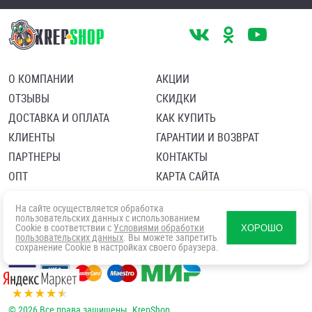
О КОМПАНИИ
АКЦИИ
ОТЗЫВЫ
СКИДКИ
ДОСТАВКА И ОПЛАТА
КАК КУПИТЬ
КЛИЕНТЫ
ГАРАНТИИ И ВОЗВРАТ
ПАРТНЕРЫ
КОНТАКТЫ
ОПТ
КАРТА САЙТА
Пользовательское соглашение
Политика в отношении обработки персональных данных
На сайте осуществляется обработка
Согласие посетителя сайта на обработку персональных данны
пользовательских данных с использованием
Cookie в соответствии с
Условиями обработки
ХОРОШО
пользовательских данных
. Вы можете запретить
сохранение Cookie в настройках своего браузера.
© 2026 Все права защищены. KrepShop