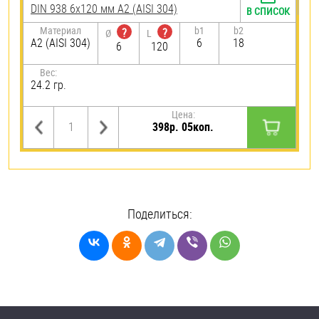
DIN 938 6х120 мм А2 (AISI 304)
В СПИСОК
Материал
b1
b2
?
?
Ø
L
А2 (AISI 304)
6
18
6
120
Вес:
24.2 гр.
Цена:
398р. 05коп.
Поделиться: