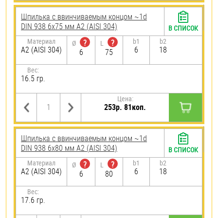
Шпилька c ввинчиваемым концом ~1d
DIN 938 6х75 мм А2 (AISI 304)
В СПИСОК
Материал
b1
b2
?
?
Ø
L
А2 (AISI 304)
6
18
6
75
Вес:
16.5 гр.
Цена:
253р. 81коп.
Шпилька c ввинчиваемым концом ~1d
DIN 938 6х80 мм А2 (AISI 304)
В СПИСОК
Материал
b1
b2
?
?
Ø
L
А2 (AISI 304)
6
18
6
80
Вес:
17.6 гр.