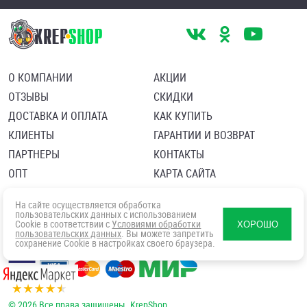
О КОМПАНИИ
АКЦИИ
ОТЗЫВЫ
СКИДКИ
ДОСТАВКА И ОПЛАТА
КАК КУПИТЬ
КЛИЕНТЫ
ГАРАНТИИ И ВОЗВРАТ
ПАРТНЕРЫ
КОНТАКТЫ
ОПТ
КАРТА САЙТА
Пользовательское соглашение
Политика в отношении обработки персональных данных
На сайте осуществляется обработка
Согласие посетителя сайта на обработку персональных данны
пользовательских данных с использованием
Cookie в соответствии с
Условиями обработки
ХОРОШО
пользовательских данных
. Вы можете запретить
сохранение Cookie в настройках своего браузера.
© 2026 Все права защищены. KrepShop