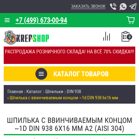
ЗАКАЗАТЬ ЗВОНОК
+7 (499) 673-00-94
КОРЗИНА
О КОМПАНИИ
0
СПИСОК
КАЛЬКУЛЯТОР
СРАВНЕНИЕ
РАСПРОДАЖА РОЗНИЧНОГО СКЛАДА! НА ВСЁ 70% СКИДКА!!!
ПОКУПОК
ОТЗЫВЫ
КАТАЛОГ ТОВАРОВ
КЛИЕНТЫ
Товары со скидкой
Главная
Каталог
Шпильки
DIN 938
УСЛУГИ
Шпилька c ввинчиваемым концом ~1d DIN 938 6х16 мм
Анкеры
СКИДКИ
Антивандальный крепёж, инструмент
ШПИЛЬКА C ВВИНЧИВАЕМЫМ КОНЦОМ
ОПТ
~1D DIN 938 6Х16 ММ А2 (AISI 304)
ПОКУПАТЕЛЯМ
Болты и винты