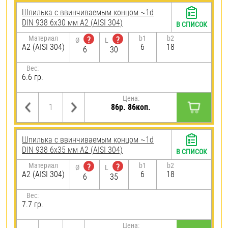
Шпилька c ввинчиваемым концом ~1d
DIN 938 6х30 мм А2 (AISI 304)
В СПИСОК
Материал
b1
b2
?
?
Ø
L
А2 (AISI 304)
6
18
6
30
Вес:
6.6 гр.
Цена:
86р. 86коп.
Шпилька c ввинчиваемым концом ~1d
DIN 938 6х35 мм А2 (AISI 304)
В СПИСОК
Материал
b1
b2
?
?
Ø
L
А2 (AISI 304)
6
18
6
35
Вес:
7.7 гр.
Цена: