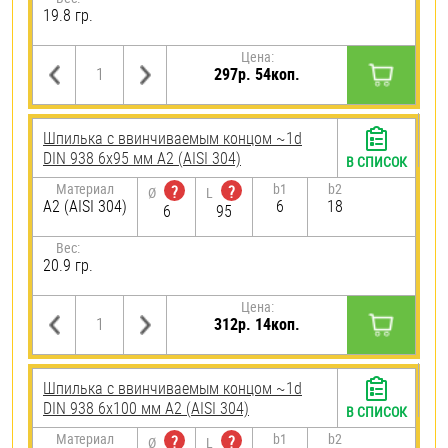
19.8 гр.
Цена:
297р. 54коп.
Шпилька c ввинчиваемым концом ~1d
DIN 938 6х95 мм А2 (AISI 304)
В СПИСОК
Материал
b1
b2
?
?
Ø
L
А2 (AISI 304)
6
18
6
95
Вес:
20.9 гр.
Цена:
312р. 14коп.
Шпилька c ввинчиваемым концом ~1d
DIN 938 6х100 мм А2 (AISI 304)
В СПИСОК
Материал
b1
b2
?
?
Ø
L