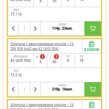
6
55
Вес:
12.1 гр.
Цена:
114р. 23коп.
Шпилька c ввинчиваемым концом ~1d
DIN 938 6х60 мм А2 (AISI 304)
В СПИСОК
Материал
b1
b2
?
?
Ø
L
А2 (AISI 304)
6
18
6
60
Вес:
13.2 гр.
Цена:
210р. 16коп.
Шпилька c ввинчиваемым концом ~1d