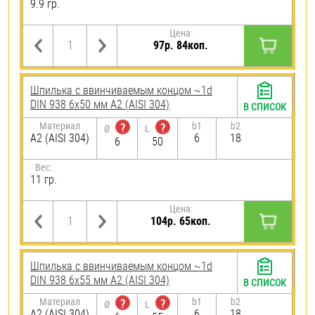
9.9 гр.
Цена:
97р. 84коп.
Шпилька c ввинчиваемым концом ~1d
DIN 938 6х50 мм А2 (AISI 304)
В СПИСОК
Материал
b1
b2
?
?
Ø
L
А2 (AISI 304)
6
18
6
50
Вес:
11 гр.
Цена:
104р. 65коп.
Шпилька c ввинчиваемым концом ~1d
DIN 938 6х55 мм А2 (AISI 304)
В СПИСОК
Материал
b1
b2
?
?
Ø
L
А2 (AISI 304)
6
18