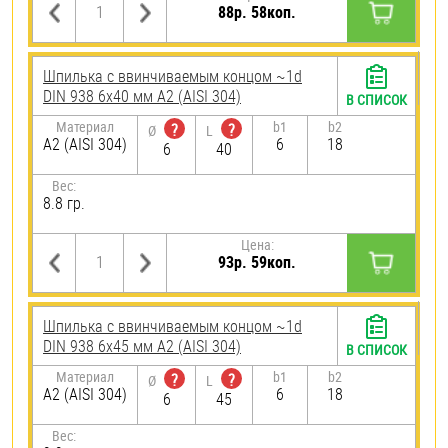
88р. 58коп.
Шпилька c ввинчиваемым концом ~1d
DIN 938 6х40 мм А2 (AISI 304)
В СПИСОК
Материал
b1
b2
?
?
Ø
L
А2 (AISI 304)
6
18
6
40
Вес:
8.8 гр.
Цена:
93р. 59коп.
Шпилька c ввинчиваемым концом ~1d
DIN 938 6х45 мм А2 (AISI 304)
В СПИСОК
Материал
b1
b2
?
?
Ø
L
А2 (AISI 304)
6
18
6
45
Вес: