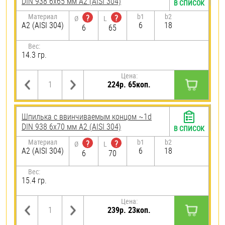
DIN 938 6х65 мм А2 (AISI 304)
В СПИСОК
Материал
b1
b2
?
?
Ø
L
А2 (AISI 304)
6
18
6
65
Вес:
14.3 гр.
Цена:
224р. 65коп.
Шпилька c ввинчиваемым концом ~1d
DIN 938 6х70 мм А2 (AISI 304)
В СПИСОК
Материал
b1
b2
?
?
Ø
L
А2 (AISI 304)
6
18
6
70
Вес:
15.4 гр.
Цена:
239р. 23коп.