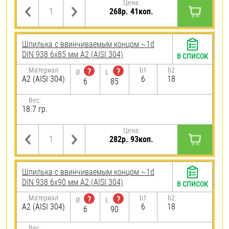
Цена:
268р. 41коп.
Шпилька c ввинчиваемым концом ~1d
DIN 938 6х85 мм А2 (AISI 304)
В СПИСОК
Материал
b1
b2
?
?
Ø
L
А2 (AISI 304)
6
18
6
85
Вес:
18.7 гр.
Цена:
282р. 93коп.
Шпилька c ввинчиваемым концом ~1d
DIN 938 6х90 мм А2 (AISI 304)
В СПИСОК
Материал
b1
b2
?
?
Ø
L
А2 (AISI 304)
6
18
6
90
Вес: