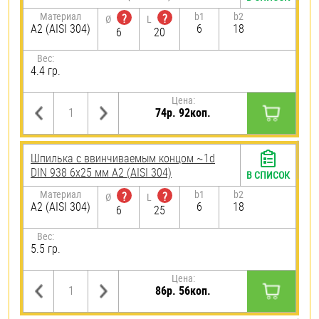
Материал
b1
b2
?
?
Ø
L
А2 (AISI 304)
6
18
6
20
Вес:
4.4 гр.
Цена:
74р. 92коп.
Шпилька c ввинчиваемым концом ~1d
DIN 938 6х25 мм А2 (AISI 304)
В СПИСОК
Материал
b1
b2
?
?
Ø
L
А2 (AISI 304)
6
18
6
25
Вес:
5.5 гр.
Цена:
86р. 56коп.