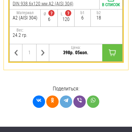
DIN 938 6х120 мм А2 (AISI 304)
В СПИСОК
Материал
b1
b2
?
?
Ø
L
А2 (AISI 304)
6
18
6
120
Вес:
24.2 гр.
Цена:
398р. 05коп.
Поделиться: