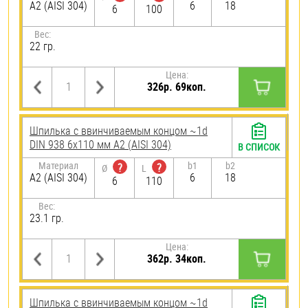
А2 (AISI 304)
6
18
6
100
Вес:
22 гр.
Цена:
326р. 69коп.
Шпилька c ввинчиваемым концом ~1d
DIN 938 6х110 мм А2 (AISI 304)
В СПИСОК
Материал
b1
b2
?
?
Ø
L
А2 (AISI 304)
6
18
6
110
Вес:
23.1 гр.
Цена:
362р. 34коп.
Шпилька c ввинчиваемым концом ~1d