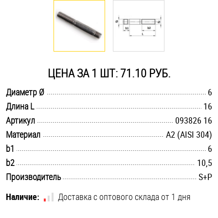
Оснастка и аксессуары для яхт
Пробки
ЦЕНА ЗА 1 ШТ: 71.10 РУБ.
Саморезы и шурупы
.............................................................................................................
Диаметр Ø
6
.............................................................................................................
Длина L
16
Стопорные кольца
.............................................................................................................
Артикул
093826 16
.............................................................................................................
Материал
А2 (AISI 304)
Такелаж
.............................................................................................................
b1
6
.............................................................................................................
b2
10,5
Хомуты
.............................................................................................................
Производитель
S+P
Шайбы
Наличие:
Доставка с оптового склада от 1 дня
Шпильки