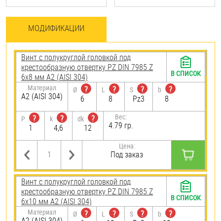
МОДИФИКАЦИИ
Винт с полукруглой головкой под
крестообразную отвертку PZ DIN 7985 Z
В СПИСОК
6х8 мм А2 (AISI 304)
Материал
?
?
?
?
Ø
L
S
b
А2 (AISI 304)
6
8
Pz3
8
Вес:
?
?
?
P
k
dk
4.79 гр.
1
4,6
12
Цена:
Под заказ
Винт с полукруглой головкой под
крестообразную отвертку PZ DIN 7985 Z
В СПИСОК
6х10 мм А2 (AISI 304)
Материал
?
?
?
?
Ø
L
S
b
А2 (AISI 304)