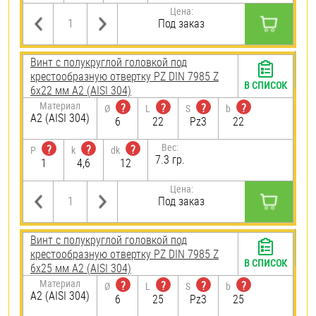
Цена:
Под заказ
Винт с полукруглой головкой под
крестообразную отвертку PZ DIN 7985 Z
В СПИСОК
6х22 мм А2 (AISI 304)
Материал
?
?
?
?
Ø
L
S
b
А2 (AISI 304)
6
22
Pz3
22
Вес:
?
?
?
P
k
dk
7.3 гр.
1
4,6
12
Цена:
Под заказ
Винт с полукруглой головкой под
крестообразную отвертку PZ DIN 7985 Z
В СПИСОК
6х25 мм А2 (AISI 304)
Материал
?
?
?
?
Ø
L
S
b
А2 (AISI 304)
6
25
Pz3
25