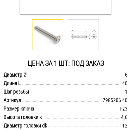
Оснастка и аксессуары для яхт
Пробки
Саморезы и шурупы
ЦЕНА ЗА 1 ШТ: ПОД ЗАКАЗ
Стопорные кольца
.............................................................................................................
Диаметр Ø
6
.............................................................................................................
Длина L
40
Такелаж
.............................................................................................................
Шаг резьбы
1
Хомуты
.............................................................................................................
Артикул
7985206 40
.............................................................................................................
Размер ключа
Pz3
Шайбы
.............................................................................................................
Высота головки k
4,6
.............................................................................................................
Диаметр головки dk
Шпильки
12