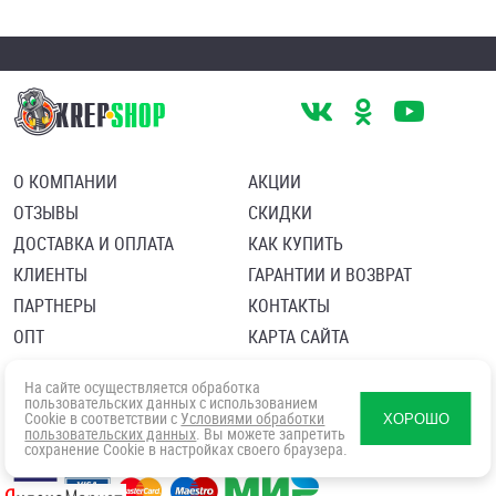
О КОМПАНИИ
АКЦИИ
ОТЗЫВЫ
СКИДКИ
ДОСТАВКА И ОПЛАТА
КАК КУПИТЬ
КЛИЕНТЫ
ГАРАНТИИ И ВОЗВРАТ
ПАРТНЕРЫ
КОНТАКТЫ
ОПТ
КАРТА САЙТА
Пользовательское соглашение
Политика в отношении обработки персональных данных
На сайте осуществляется обработка
Согласие посетителя сайта на обработку персональных данны
пользовательских данных с использованием
Cookie в соответствии с
Условиями обработки
ХОРОШО
пользовательских данных
. Вы можете запретить
сохранение Cookie в настройках своего браузера.