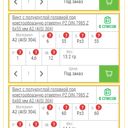
Под заказ
Винт с полукруглой головкой под
крестообразную отвертку PZ DIN 7985 Z
В СПИСОК
6х55 мм А2 (AISI 304)
Материал
?
?
?
?
Ø
L
S
b
А2 (AISI 304)
6
55
Pz3
55
Вес:
?
?
?
P
k
dk
13.2 гр.
1
4,6
12
Цена:
Под заказ
Винт с полукруглой головкой под
крестообразную отвертку PZ DIN 7985 Z
В СПИСОК
6х60 мм А2 (AISI 304)
Материал
?
?
?
?
Ø
L
S
b
А2 (AISI 304)
6
60
Pz3
60
Вес:
?
?
?
P
k
dk