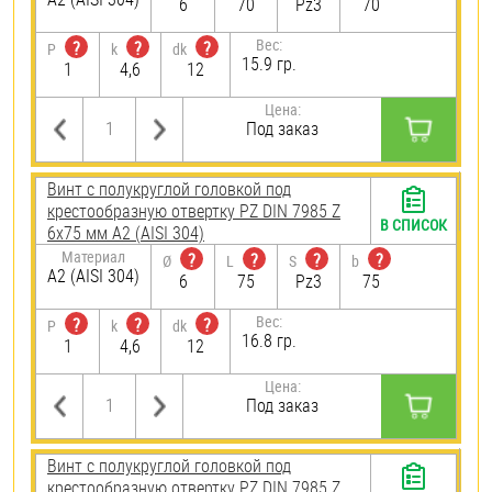
6
70
Pz3
70
Вес:
?
?
?
P
k
dk
15.9 гр.
1
4,6
12
Цена:
Под заказ
Винт с полукруглой головкой под
крестообразную отвертку PZ DIN 7985 Z
В СПИСОК
6х75 мм А2 (AISI 304)
Материал
?
?
?
?
Ø
L
S
b
А2 (AISI 304)
6
75
Pz3
75
Вес:
?
?
?
P
k
dk
16.8 гр.
1
4,6
12
Цена:
Под заказ
Винт с полукруглой головкой под
крестообразную отвертку PZ DIN 7985 Z