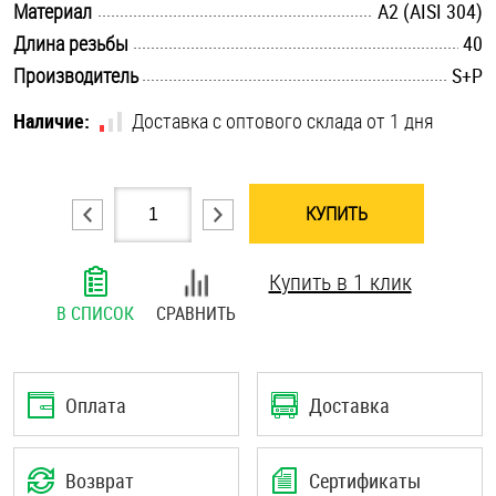
.............................................................................................................
Материал
А2 (AISI 304)
Шплинты
.............................................................................................................
Длина резьбы
40
.............................................................................................................
Производитель
S+P
Штифты и пальцы
Наличие:
Доставка с оптового склада от 1 дня
КУПИТЬ
Купить в 1 клик
В СПИСОК
СРАВНИТЬ
Оплата
Доставка
Возврат
Сертификаты