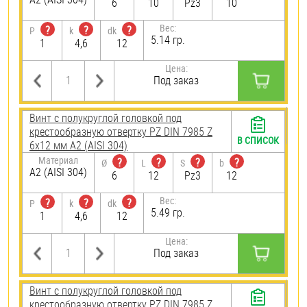
6
10
Pz3
10
Вес:
?
?
?
P
k
dk
5.14 гр.
1
4,6
12
Цена:
Под заказ
Винт с полукруглой головкой под
крестообразную отвертку PZ DIN 7985 Z
В СПИСОК
6х12 мм А2 (AISI 304)
Материал
?
?
?
?
Ø
L
S
b
А2 (AISI 304)
6
12
Pz3
12
Вес:
?
?
?
P
k
dk
5.49 гр.
1
4,6
12
Цена:
Под заказ
Винт с полукруглой головкой под
крестообразную отвертку PZ DIN 7985 Z