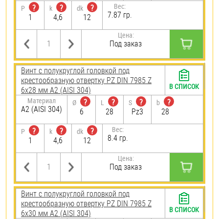
Вес:
?
?
?
P
k
dk
7.87 гр.
1
4,6
12
Цена:
Под заказ
Винт с полукруглой головкой под
крестообразную отвертку PZ DIN 7985 Z
В СПИСОК
6х28 мм А2 (AISI 304)
Материал
?
?
?
?
Ø
L
S
b
А2 (AISI 304)
6
28
Pz3
28
Вес:
?
?
?
P
k
dk
8.4 гр.
1
4,6
12
Цена:
Под заказ
Винт с полукруглой головкой под
крестообразную отвертку PZ DIN 7985 Z
В СПИСОК
6х30 мм А2 (AISI 304)