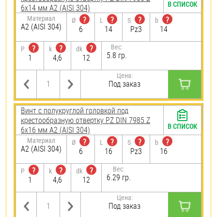
В СПИСОК
6х14 мм А2 (AISI 304)
Материал
?
?
?
?
Ø
L
S
b
А2 (AISI 304)
6
14
Pz3
14
Вес:
?
?
?
P
k
dk
5.8 гр.
1
4,6
12
Цена:
Под заказ
Винт с полукруглой головкой под
крестообразную отвертку PZ DIN 7985 Z
В СПИСОК
6х16 мм А2 (AISI 304)
Материал
?
?
?
?
Ø
L
S
b
А2 (AISI 304)
6
16
Pz3
16
Вес:
?
?
?
P
k
dk
6.29 гр.
1
4,6
12
Цена:
Под заказ