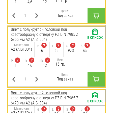
14.1 гр.
1
4,6
12
Цена:
Под заказ
Винт с полукруглой головкой под
крестообразную отвертку PZ DIN 7985 Z
В СПИСОК
6х65 мм А2 (AISI 304)
Материал
?
?
?
?
Ø
L
S
b
А2 (AISI 304)
6
65
Pz3
65
Вес:
?
?
?
P
k
dk
15 гр.
1
4,6
12
Цена:
Под заказ
Винт с полукруглой головкой под
крестообразную отвертку PZ DIN 7985 Z
В СПИСОК
6х70 мм А2 (AISI 304)
Материал
?
?
?
?
Ø
L
S
b
А2 (AISI 304)