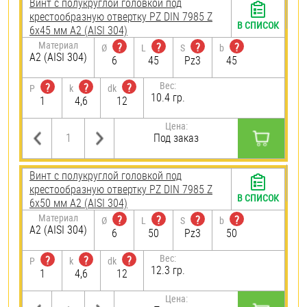
Винт с полукруглой головкой под
крестообразную отвертку PZ DIN 7985 Z
В СПИСОК
6х45 мм А2 (AISI 304)
Материал
?
?
?
?
Ø
L
S
b
А2 (AISI 304)
6
45
Pz3
45
Вес:
?
?
?
P
k
dk
10.4 гр.
1
4,6
12
Цена:
Под заказ
Винт с полукруглой головкой под
крестообразную отвертку PZ DIN 7985 Z
В СПИСОК
6х50 мм А2 (AISI 304)
Материал
?
?
?
?
Ø
L
S
b
А2 (AISI 304)
6
50
Pz3
50
Вес:
?
?
?
P
k
dk
12.3 гр.
1
4,6
12
Цена: