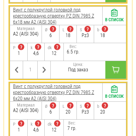
Винт с полукруглой головкой под
крестообразную отвертку PZ DIN 7985 Z
В СПИСОК
6х18 мм А2 (AISI 304)
Материал
?
?
?
?
Ø
L
S
b
А2 (AISI 304)
6
18
Pz3
18
Вес:
?
?
?
P
k
dk
6.5 гр.
1
4,6
12
Цена:
Под заказ
Винт с полукруглой головкой под
крестообразную отвертку PZ DIN 7985 Z
В СПИСОК
6х20 мм А2 (AISI 304)
Материал
?
?
?
?
Ø
L
S
b
А2 (AISI 304)
6
20
Pz3
20
Вес:
?
?
?
P
k
dk
7 гр.
1
4,6
12