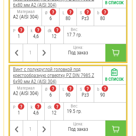
В СПИСОК
6х80 мм А2 (AISI 304)
Материал
?
?
?
?
Ø
L
S
b
А2 (AISI 304)
6
80
Pz3
80
Вес:
?
?
?
P
k
dk
17.7 гр.
1
4,6
12
Цена:
Под заказ
Винт с полукруглой головкой под
крестообразную отвертку PZ DIN 7985 Z
В СПИСОК
6х90 мм А2 (AISI 304)
Материал
?
?
?
?
Ø
L
S
b
А2 (AISI 304)
6
90
Pz3
90
Вес:
?
?
?
P
k
dk
19.5 гр.
1
4,6
12
Цена:
Под заказ