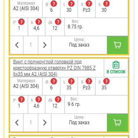
Материал
?
?
?
?
Ø
L
S
b
А2 (AISI 304)
6
30
Pz3
30
Вес:
?
?
?
P
k
dk
8.75 гр.
1
4,6
12
Цена:
Под заказ
Винт с полукруглой головкой под
крестообразную отвертку PZ DIN 7985 Z
В СПИСОК
6х35 мм А2 (AISI 304)
Материал
?
?
?
?
Ø
L
S
b
А2 (AISI 304)
6
35
Pz3
35
Вес:
?
?
?
P
k
dk
9.6 гр.
1
4,6
12
Цена:
Под заказ