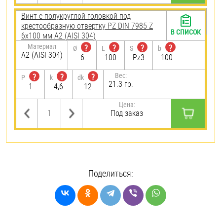
Винт с полукруглой головкой под
крестообразную отвертку PZ DIN 7985 Z
В СПИСОК
6х100 мм А2 (AISI 304)
Материал
?
?
?
?
Ø
L
S
b
А2 (AISI 304)
6
100
Pz3
100
Вес:
?
?
?
P
k
dk
21.3 гр.
1
4,6
12
Цена:
Под заказ
Поделиться: