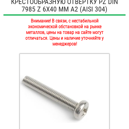
КРЕСТООБРАЗНУЮ ОТВЕРТКУ PZ DIN
ОПЛАТА И ДОСТАВКА
7985 Z 6Х40 ММ А2 (AISI 304)
Втулки
НАШИ МАГАЗИНЫ
Внимание! В связи, с нестабильной
Гайки
экономической обстановкой на рынке
металлов, цены на товар на сайте могут
Дюбели
отличаться. Цены и наличие уточняйте у
менеджеров!
Дюймовый крепёж
Заклепки (Гайки-Заклепки)
Инструмент
Крюки, кольца с метрической резьбой
Крюки, кольца с шурупной резьбой