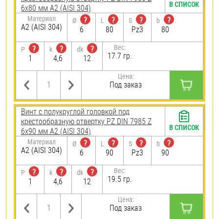
В СПИСОК
6х80 мм А2 (AISI 304)
Материал
?
?
?
?
Ø
L
S
b
А2 (AISI 304)
6
80
Pz3
80
Вес:
?
?
?
P
k
dk
17.7 гр.
1
4,6
12
Цена:
Под заказ
Винт с полукруглой головкой под
крестообразную отвертку PZ DIN 7985 Z
В СПИСОК
6х90 мм А2 (AISI 304)
Материал
?
?
?
?
Ø
L
S
b
А2 (AISI 304)
6
90
Pz3
90
Вес:
?
?
?
P
k
dk
19.5 гр.
1
4,6
12
Цена:
Под заказ