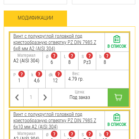
МОДИФИКАЦИИ
Винт с полукруглой головкой под
крестообразную отвертку PZ DIN 7985 Z
В СПИСОК
6х8 мм А2 (AISI 304)
Материал
?
?
?
?
Ø
L
S
b
А2 (AISI 304)
6
8
Pz3
8
Вес:
?
?
?
P
k
dk
4.79 гр.
1
4,6
12
Цена:
Под заказ
Винт с полукруглой головкой под
крестообразную отвертку PZ DIN 7985 Z
В СПИСОК
6х10 мм А2 (AISI 304)
Материал
?
?
?
?
Ø
L
S
b
А2 (AISI 304)