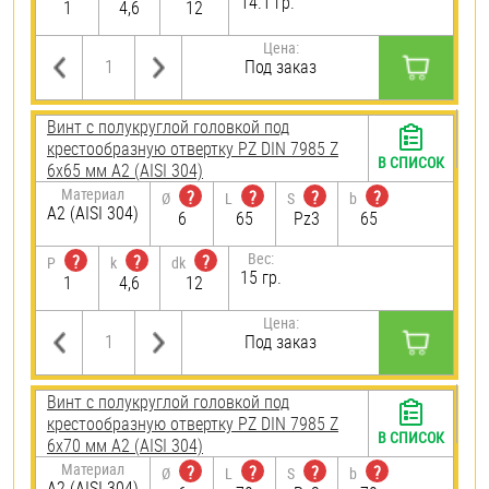
14.1 гр.
1
4,6
12
Цена:
Под заказ
Винт с полукруглой головкой под
крестообразную отвертку PZ DIN 7985 Z
В СПИСОК
6х65 мм А2 (AISI 304)
Материал
?
?
?
?
Ø
L
S
b
А2 (AISI 304)
6
65
Pz3
65
Вес:
?
?
?
P
k
dk
15 гр.
1
4,6
12
Цена:
Под заказ
Винт с полукруглой головкой под
крестообразную отвертку PZ DIN 7985 Z
В СПИСОК
6х70 мм А2 (AISI 304)
Материал
?
?
?
?
Ø
L
S
b
А2 (AISI 304)