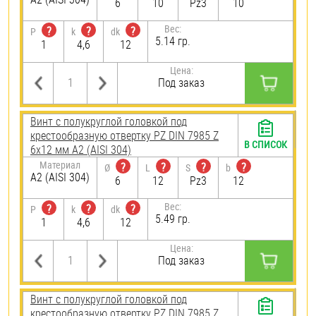
6
10
Pz3
10
Вес:
?
?
?
P
k
dk
5.14 гр.
1
4,6
12
Цена:
Под заказ
Винт с полукруглой головкой под
крестообразную отвертку PZ DIN 7985 Z
В СПИСОК
6х12 мм А2 (AISI 304)
Материал
?
?
?
?
Ø
L
S
b
А2 (AISI 304)
6
12
Pz3
12
Вес:
?
?
?
P
k
dk
5.49 гр.
1
4,6
12
Цена:
Под заказ
Винт с полукруглой головкой под
крестообразную отвертку PZ DIN 7985 Z