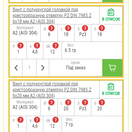
Винт с полукруглой головкой под
крестообразную отвертку PZ DIN 7985 Z
В СПИСОК
6х18 мм А2 (AISI 304)
Материал
?
?
?
?
Ø
L
S
b
А2 (AISI 304)
6
18
Pz3
18
Вес:
?
?
?
P
k
dk
6.5 гр.
1
4,6
12
Цена:
Под заказ
Винт с полукруглой головкой под
крестообразную отвертку PZ DIN 7985 Z
В СПИСОК
6х20 мм А2 (AISI 304)
Материал
?
?
?
?
Ø
L
S
b
А2 (AISI 304)
6
20
Pz3
20
Вес:
?
?
?
P
k
dk
7 гр.
1
4,6
12