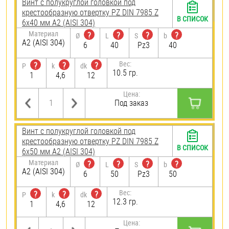
Винт с полукруглой головкой под
крестообразную отвертку PZ DIN 7985 Z
В СПИСОК
6х40 мм А2 (AISI 304)
Материал
?
?
?
?
Ø
L
S
b
А2 (AISI 304)
6
40
Pz3
40
Вес:
?
?
?
P
k
dk
10.5 гр.
1
4,6
12
Цена:
Под заказ
Винт с полукруглой головкой под
крестообразную отвертку PZ DIN 7985 Z
В СПИСОК
6х50 мм А2 (AISI 304)
Материал
?
?
?
?
Ø
L
S
b
А2 (AISI 304)
6
50
Pz3
50
Вес:
?
?
?
P
k
dk
12.3 гр.
1
4,6
12
Цена: