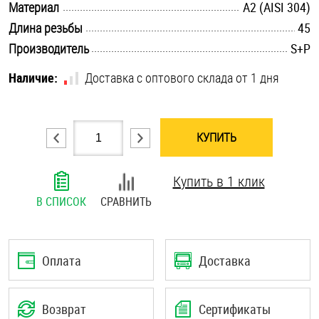
.............................................................................................................
Материал
А2 (AISI 304)
Шплинты
.............................................................................................................
Длина резьбы
45
.............................................................................................................
Производитель
S+P
Штифты и пальцы
Наличие:
Доставка с оптового склада от 1 дня
КУПИТЬ
Купить в 1 клик
В СПИСОК
СРАВНИТЬ
Оплата
Доставка
Возврат
Сертификаты