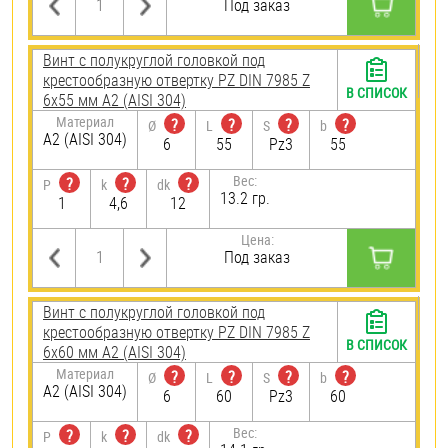
Под заказ
Винт с полукруглой головкой под
крестообразную отвертку PZ DIN 7985 Z
В СПИСОК
6х55 мм А2 (AISI 304)
Материал
?
?
?
?
Ø
L
S
b
А2 (AISI 304)
6
55
Pz3
55
Вес:
?
?
?
P
k
dk
13.2 гр.
1
4,6
12
Цена:
Под заказ
Винт с полукруглой головкой под
крестообразную отвертку PZ DIN 7985 Z
В СПИСОК
6х60 мм А2 (AISI 304)
Материал
?
?
?
?
Ø
L
S
b
А2 (AISI 304)
6
60
Pz3
60
Вес:
?
?
?
P
k
dk