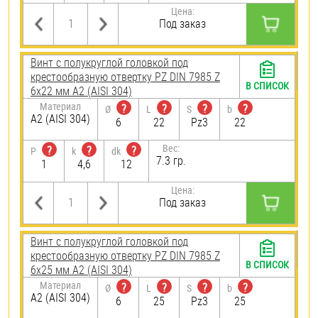
Цена:
Под заказ
Винт с полукруглой головкой под
крестообразную отвертку PZ DIN 7985 Z
В СПИСОК
6х22 мм А2 (AISI 304)
Материал
?
?
?
?
Ø
L
S
b
А2 (AISI 304)
6
22
Pz3
22
Вес:
?
?
?
P
k
dk
7.3 гр.
1
4,6
12
Цена:
Под заказ
Винт с полукруглой головкой под
крестообразную отвертку PZ DIN 7985 Z
В СПИСОК
6х25 мм А2 (AISI 304)
Материал
?
?
?
?
Ø
L
S
b
А2 (AISI 304)
6
25
Pz3
25