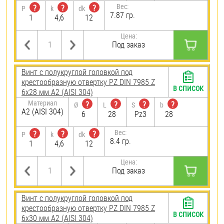
Вес:
?
?
?
P
k
dk
7.87 гр.
1
4,6
12
Цена:
Под заказ
Винт с полукруглой головкой под
крестообразную отвертку PZ DIN 7985 Z
В СПИСОК
6х28 мм А2 (AISI 304)
Материал
?
?
?
?
Ø
L
S
b
А2 (AISI 304)
6
28
Pz3
28
Вес:
?
?
?
P
k
dk
8.4 гр.
1
4,6
12
Цена:
Под заказ
Винт с полукруглой головкой под
крестообразную отвертку PZ DIN 7985 Z
В СПИСОК
6х30 мм А2 (AISI 304)