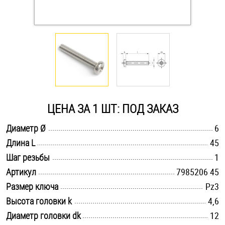
Оснастка и аксессуары для яхт
Пробки
Саморезы и шурупы
ЦЕНА ЗА 1 ШТ: ПОД ЗАКАЗ
Стопорные кольца
.............................................................................................................
Диаметр Ø
6
.............................................................................................................
Длина L
45
Такелаж
.............................................................................................................
Шаг резьбы
1
Хомуты
.............................................................................................................
Артикул
7985206 45
.............................................................................................................
Размер ключа
Pz3
Шайбы
.............................................................................................................
Высота головки k
4,6
.............................................................................................................
Диаметр головки dk
Шпильки
12