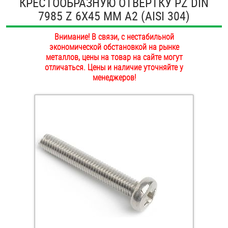
КРЕСТООБРАЗНУЮ ОТВЕРТКУ PZ DIN
ОПЛАТА И ДОСТАВКА
7985 Z 6Х45 ММ А2 (AISI 304)
Втулки
НАШИ МАГАЗИНЫ
Внимание! В связи, с нестабильной
Гайки
экономической обстановкой на рынке
металлов, цены на товар на сайте могут
Дюбели
отличаться. Цены и наличие уточняйте у
менеджеров!
Дюймовый крепёж
Заклепки (Гайки-Заклепки)
Инструмент
Крюки, кольца с метрической резьбой
Крюки, кольца с шурупной резьбой