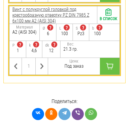
Винт с полукруглой головкой под
крестообразную отвертку PZ DIN 7985 Z
В СПИСОК
6х100 мм А2 (AISI 304)
Материал
?
?
?
?
Ø
L
S
b
А2 (AISI 304)
6
100
Pz3
100
Вес:
?
?
?
P
k
dk
21.3 гр.
1
4,6
12
Цена:
Под заказ
Поделиться: