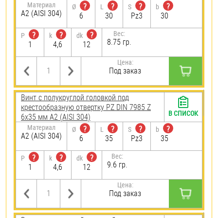
Материал
?
?
?
?
Ø
L
S
b
А2 (AISI 304)
6
30
Pz3
30
Вес:
?
?
?
P
k
dk
8.75 гр.
1
4,6
12
Цена:
Под заказ
Винт с полукруглой головкой под
крестообразную отвертку PZ DIN 7985 Z
В СПИСОК
6х35 мм А2 (AISI 304)
Материал
?
?
?
?
Ø
L
S
b
А2 (AISI 304)
6
35
Pz3
35
Вес:
?
?
?
P
k
dk
9.6 гр.
1
4,6
12
Цена:
Под заказ