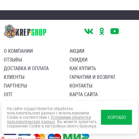
О КОМПАНИИ
АКЦИИ
ОТЗЫВЫ
СКИДКИ
ДОСТАВКА И ОПЛАТА
КАК КУПИТЬ
КЛИЕНТЫ
ГАРАНТИИ И ВОЗВРАТ
ПАРТНЕРЫ
КОНТАКТЫ
ОПТ
КАРТА САЙТА
Пользовательское соглашение
Политика в отношении обработки персональных данных
На сайте осуществляется обработка
Согласие посетителя сайта на обработку персональных данны
пользовательских данных с использованием
Cookie в соответствии с
Условиями обработки
ХОРОШО
пользовательских данных
. Вы можете запретить
сохранение Cookie в настройках своего браузера.