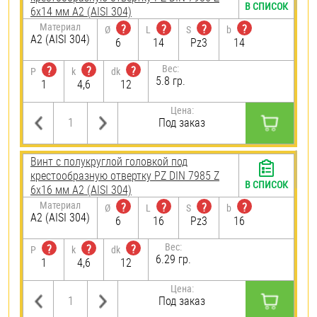
В СПИСОК
6х14 мм А2 (AISI 304)
Материал
?
?
?
?
Ø
L
S
b
А2 (AISI 304)
6
14
Pz3
14
Вес:
?
?
?
P
k
dk
5.8 гр.
1
4,6
12
Цена:
Под заказ
Винт с полукруглой головкой под
крестообразную отвертку PZ DIN 7985 Z
В СПИСОК
6х16 мм А2 (AISI 304)
Материал
?
?
?
?
Ø
L
S
b
А2 (AISI 304)
6
16
Pz3
16
Вес:
?
?
?
P
k
dk
6.29 гр.
1
4,6
12
Цена:
Под заказ