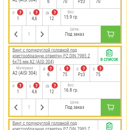
6
70
Pz3
70
Вес:
?
?
?
P
k
dk
15.9 гр.
1
4,6
12
Цена:
Под заказ
Винт с полукруглой головкой под
крестообразную отвертку PZ DIN 7985 Z
В СПИСОК
6х75 мм А2 (AISI 304)
Материал
?
?
?
?
Ø
L
S
b
А2 (AISI 304)
6
75
Pz3
75
Вес:
?
?
?
P
k
dk
16.8 гр.
1
4,6
12
Цена:
Под заказ
Винт с полукруглой головкой под
крестообразную отвертку PZ DIN 7985 Z