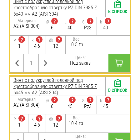
Винт с полукруглой головкой под
крестообразную отвертку PZ DIN 7985 Z
В СПИСОК
6х40 мм А2 (AISI 304)
Материал
?
?
?
?
Ø
L
S
b
А2 (AISI 304)
6
40
Pz3
40
Вес:
?
?
?
P
k
dk
10.5 гр.
1
4,6
12
Цена:
Под заказ
Винт с полукруглой головкой под
крестообразную отвертку PZ DIN 7985 Z
В СПИСОК
6х45 мм А2 (AISI 304)
Материал
?
?
?
?
Ø
L
S
b
А2 (AISI 304)
6
45
Pz3
45
Вес:
?
?
?
P
k
dk
10.4 гр.
1
4,6
12
Цена: