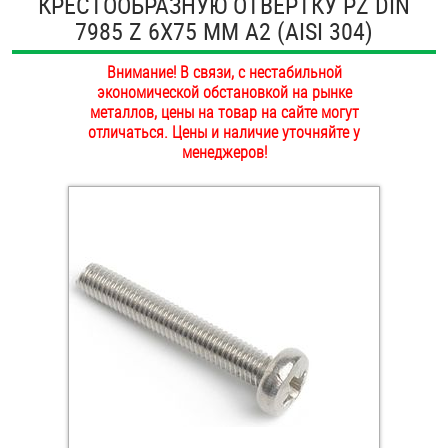
КРЕСТООБРАЗНУЮ ОТВЕРТКУ PZ DIN
ОПЛАТА И ДОСТАВКА
7985 Z 6Х75 ММ А2 (AISI 304)
Втулки
НАШИ МАГАЗИНЫ
Внимание! В связи, с нестабильной
Гайки
экономической обстановкой на рынке
металлов, цены на товар на сайте могут
Дюбели
отличаться. Цены и наличие уточняйте у
менеджеров!
Дюймовый крепёж
Заклепки (Гайки-Заклепки)
Инструмент
Крюки, кольца с метрической резьбой
Крюки, кольца с шурупной резьбой