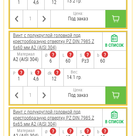
13.2 гр.
1
4,6
12
Цена:
Под заказ
Винт с полукруглой головкой под
крестообразную отвертку PZ DIN 7985 Z
В СПИСОК
6х60 мм А2 (AISI 304)
Материал
?
?
?
?
Ø
L
S
b
А2 (AISI 304)
6
60
Pz3
60
Вес:
?
?
?
P
k
dk
14.1 гр.
1
4,6
12
Цена:
Под заказ
Винт с полукруглой головкой под
крестообразную отвертку PZ DIN 7985 Z
В СПИСОК
6х65 мм А2 (AISI 304)
Материал
?
?
?
?
Ø
L
S
b
А2 (AISI 304)