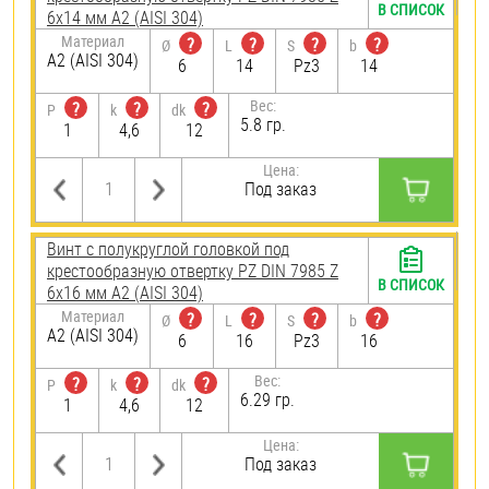
В СПИСОК
6х14 мм А2 (AISI 304)
Материал
?
?
?
?
Ø
L
S
b
А2 (AISI 304)
6
14
Pz3
14
Вес:
?
?
?
P
k
dk
5.8 гр.
1
4,6
12
Цена:
Под заказ
Винт с полукруглой головкой под
крестообразную отвертку PZ DIN 7985 Z
В СПИСОК
6х16 мм А2 (AISI 304)
Материал
?
?
?
?
Ø
L
S
b
А2 (AISI 304)
6
16
Pz3
16
Вес:
?
?
?
P
k
dk
6.29 гр.
1
4,6
12
Цена:
Под заказ