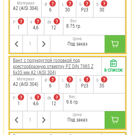
Материал
?
?
?
?
Ø
L
S
b
А2 (AISI 304)
6
30
Pz3
30
Вес:
?
?
?
P
k
dk
8.75 гр.
1
4,6
12
Цена:
Под заказ
Винт с полукруглой головкой под
крестообразную отвертку PZ DIN 7985 Z
В СПИСОК
6х35 мм А2 (AISI 304)
Материал
?
?
?
?
Ø
L
S
b
А2 (AISI 304)
6
35
Pz3
35
Вес:
?
?
?
P
k
dk
9.6 гр.
1
4,6
12
Цена:
Под заказ