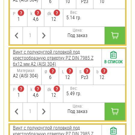
6
10
Pz3
10
Вес:
?
?
?
P
k
dk
5.14 гр.
1
4,6
12
Цена:
Под заказ
Винт с полукруглой головкой под
крестообразную отвертку PZ DIN 7985 Z
В СПИСОК
6х12 мм А2 (AISI 304)
Материал
?
?
?
?
Ø
L
S
b
А2 (AISI 304)
6
12
Pz3
12
Вес:
?
?
?
P
k
dk
5.49 гр.
1
4,6
12
Цена:
Под заказ
Винт с полукруглой головкой под
крестообразную отвертку PZ DIN 7985 Z