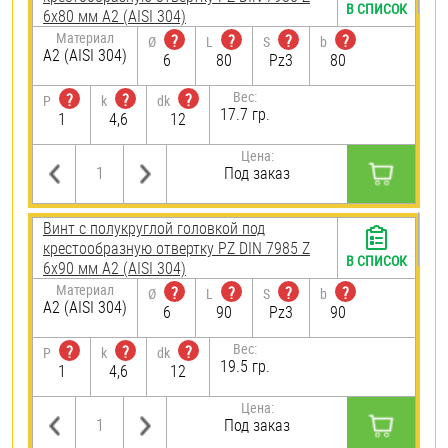
В СПИСОК
6х80 мм А2 (AISI 304)
Материал
?
?
?
?
Ø
L
S
b
А2 (AISI 304)
6
80
Pz3
80
Вес:
?
?
?
P
k
dk
17.7 гр.
1
4,6
12
Цена:
Под заказ
Винт с полукруглой головкой под
крестообразную отвертку PZ DIN 7985 Z
В СПИСОК
6х90 мм А2 (AISI 304)
Материал
?
?
?
?
Ø
L
S
b
А2 (AISI 304)
6
90
Pz3
90
Вес:
?
?
?
P
k
dk
19.5 гр.
1
4,6
12
Цена:
Под заказ