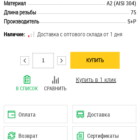
.............................................................................................................
Материал
А2 (AISI 304)
Шплинты
.............................................................................................................
Длина резьбы
75
.............................................................................................................
Производитель
S+P
Штифты и пальцы
Наличие:
Доставка с оптового склада от 1 дня
КУПИТЬ
Купить в 1 клик
В СПИСОК
СРАВНИТЬ
Оплата
Доставка
Возврат
Сертификаты