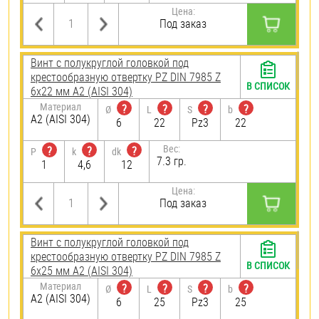
Цена:
Под заказ
Винт с полукруглой головкой под
крестообразную отвертку PZ DIN 7985 Z
В СПИСОК
6х22 мм А2 (AISI 304)
Материал
?
?
?
?
Ø
L
S
b
А2 (AISI 304)
6
22
Pz3
22
Вес:
?
?
?
P
k
dk
7.3 гр.
1
4,6
12
Цена:
Под заказ
Винт с полукруглой головкой под
крестообразную отвертку PZ DIN 7985 Z
В СПИСОК
6х25 мм А2 (AISI 304)
Материал
?
?
?
?
Ø
L
S
b
А2 (AISI 304)
6
25
Pz3
25