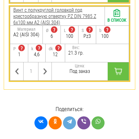
Винт с полукруглой головкой под
крестообразную отвертку PZ DIN 7985 Z
В СПИСОК
6х100 мм А2 (AISI 304)
Материал
?
?
?
?
Ø
L
S
b
А2 (AISI 304)
6
100
Pz3
100
Вес:
?
?
?
P
k
dk
21.3 гр.
1
4,6
12
Цена:
Под заказ
Поделиться: