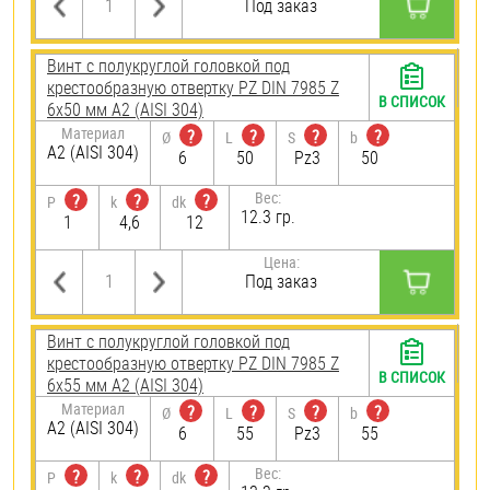
Под заказ
Винт с полукруглой головкой под
крестообразную отвертку PZ DIN 7985 Z
В СПИСОК
6х50 мм А2 (AISI 304)
Материал
?
?
?
?
Ø
L
S
b
А2 (AISI 304)
6
50
Pz3
50
Вес:
?
?
?
P
k
dk
12.3 гр.
1
4,6
12
Цена:
Под заказ
Винт с полукруглой головкой под
крестообразную отвертку PZ DIN 7985 Z
В СПИСОК
6х55 мм А2 (AISI 304)
Материал
?
?
?
?
Ø
L
S
b
А2 (AISI 304)
6
55
Pz3
55
Вес:
?
?
?
P
k
dk