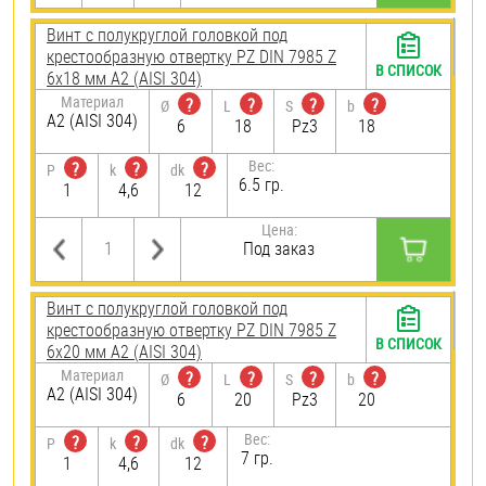
Винт с полукруглой головкой под
крестообразную отвертку PZ DIN 7985 Z
В СПИСОК
6х18 мм А2 (AISI 304)
Материал
?
?
?
?
Ø
L
S
b
А2 (AISI 304)
6
18
Pz3
18
Вес:
?
?
?
P
k
dk
6.5 гр.
1
4,6
12
Цена:
Под заказ
Винт с полукруглой головкой под
крестообразную отвертку PZ DIN 7985 Z
В СПИСОК
6х20 мм А2 (AISI 304)
Материал
?
?
?
?
Ø
L
S
b
А2 (AISI 304)
6
20
Pz3
20
Вес:
?
?
?
P
k
dk
7 гр.
1
4,6
12