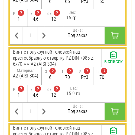
6
65
Pz3
65
Вес:
?
?
?
P
k
dk
15 гр.
1
4,6
12
Цена:
Под заказ
Винт с полукруглой головкой под
крестообразную отвертку PZ DIN 7985 Z
В СПИСОК
6х70 мм А2 (AISI 304)
Материал
?
?
?
?
Ø
L
S
b
А2 (AISI 304)
6
70
Pz3
70
Вес:
?
?
?
P
k
dk
15.9 гр.
1
4,6
12
Цена:
Под заказ
Винт с полукруглой головкой под
крестообразную отвертку PZ DIN 7985 Z