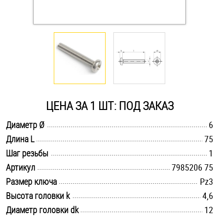
Оснастка и аксессуары для яхт
Пробки
Саморезы и шурупы
ЦЕНА ЗА 1 ШТ: ПОД ЗАКАЗ
Стопорные кольца
.............................................................................................................
Диаметр Ø
6
.............................................................................................................
Длина L
75
Такелаж
.............................................................................................................
Шаг резьбы
1
Хомуты
.............................................................................................................
Артикул
7985206 75
.............................................................................................................
Размер ключа
Pz3
Шайбы
.............................................................................................................
Высота головки k
4,6
.............................................................................................................
Диаметр головки dk
Шпильки
12