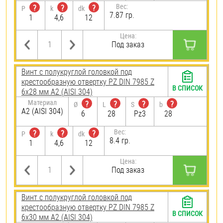
Вес:
?
?
?
P
k
dk
7.87 гр.
1
4,6
12
Цена:
Под заказ
Винт с полукруглой головкой под
крестообразную отвертку PZ DIN 7985 Z
В СПИСОК
6х28 мм А2 (AISI 304)
Материал
?
?
?
?
Ø
L
S
b
А2 (AISI 304)
6
28
Pz3
28
Вес:
?
?
?
P
k
dk
8.4 гр.
1
4,6
12
Цена:
Под заказ
Винт с полукруглой головкой под
крестообразную отвертку PZ DIN 7985 Z
В СПИСОК
6х30 мм А2 (AISI 304)