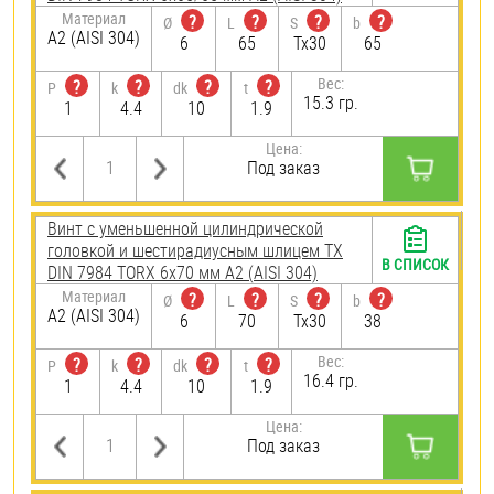
Материал
?
?
?
?
Ø
L
S
b
А2 (AISI 304)
6
65
Tx30
65
Вес:
?
?
?
?
P
k
dk
t
15.3 гр.
1
4.4
10
1.9
Цена:
Под заказ
Винт с уменьшенной цилиндрической
головкой и шестирадиусным шлицем TX
В СПИСОК
DIN 7984 TORX 6х70 мм А2 (AISI 304)
Материал
?
?
?
?
Ø
L
S
b
А2 (AISI 304)
6
70
Tx30
38
Вес:
?
?
?
?
P
k
dk
t
16.4 гр.
1
4.4
10
1.9
Цена:
Под заказ