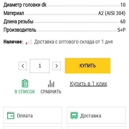
.............................................................................................................
Диаметр головки dk
10
Шплинты
.............................................................................................................
Материал
А2 (AISI 304)
.............................................................................................................
Штифты и пальцы
Длина резьбы
60
.............................................................................................................
Производитель
S+P
Наличие:
Доставка с оптового склада от 1 дня
КУПИТЬ
Купить в 1 клик
В СПИСОК
СРАВНИТЬ
Оплата
Доставка