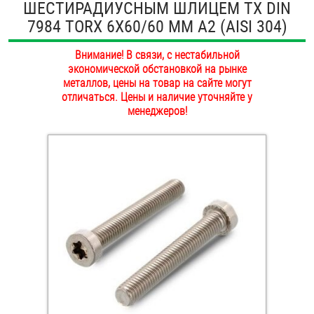
ШЕСТИРАДИУСНЫМ ШЛИЦЕМ TX DIN
ОПЛАТА И ДОСТАВКА
7984 TORX 6Х60/60 ММ А2 (AISI 304)
Втулки
НАШИ МАГАЗИНЫ
Внимание! В связи, с нестабильной
Гайки
экономической обстановкой на рынке
металлов, цены на товар на сайте могут
Дюбели
отличаться. Цены и наличие уточняйте у
менеджеров!
Дюймовый крепёж
Заклепки (Гайки-Заклепки)
Инструмент
Крюки, кольца с метрической резьбой
Крюки, кольца с шурупной резьбой