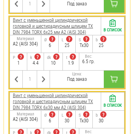
Под заказ
Винт с уменьшенной цилиндрической
головкой и шестирадиусным шлицем TX
В СПИСОК
DIN 7984 TORX 6х25 мм А2 (AISI 304)
Материал
?
?
?
?
Ø
L
S
b
А2 (AISI 304)
6
25
Tx30
25
Вес:
?
?
?
?
P
k
dk
t
6.5 гр.
1
4.4
10
1.9
Цена:
Под заказ
Винт с уменьшенной цилиндрической
головкой и шестирадиусным шлицем TX
В СПИСОК
DIN 7984 TORX 6х30 мм А2 (AISI 304)
Материал
?
?
?
?
Ø
L
S
b
А2 (AISI 304)
6
30
Tx30
30
Вес:
?
?
?
?
P
k
dk
t