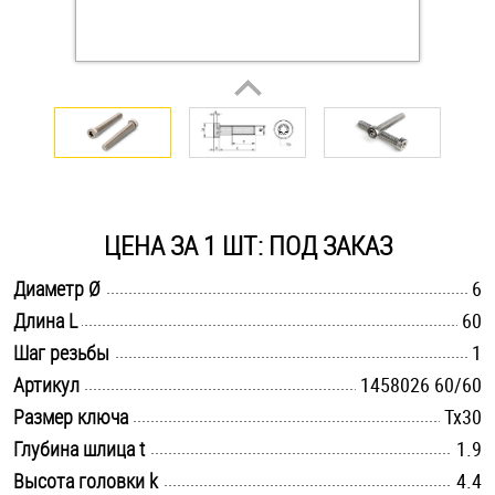
Оснастка и аксессуары для яхт
Пробки
Саморезы и шурупы
ЦЕНА ЗА 1 ШТ: ПОД ЗАКАЗ
Стопорные кольца
.............................................................................................................
Диаметр Ø
6
.............................................................................................................
Длина L
60
Такелаж
.............................................................................................................
Шаг резьбы
1
Хомуты
.............................................................................................................
Артикул
1458026 60/60
.............................................................................................................
Размер ключа
Tx30
Шайбы
.............................................................................................................
Глубина шлица t
1.9
Шпильки
.............................................................................................................
Высота головки k
4.4