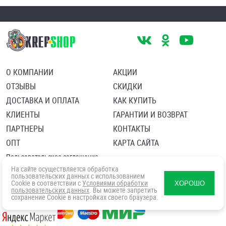
О КОМПАНИИ
АКЦИИ
ОТЗЫВЫ
СКИДКИ
ДОСТАВКА И ОПЛАТА
КАК КУПИТЬ
КЛИЕНТЫ
ГАРАНТИИ И ВОЗВРАТ
ПАРТНЕРЫ
КОНТАКТЫ
ОПТ
КАРТА САЙТА
Пользовательское соглашение
Политика в отношении обработки персональных данных
На сайте осуществляется обработка
Согласие посетителя сайта на обработку персональных данны
пользовательских данных с использованием
Cookie в соответствии с
Условиями обработки
ХОРОШО
пользовательских данных
. Вы можете запретить
сохранение Cookie в настройках своего браузера.