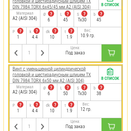
головкой и шестирадиусным шлицем TX
В СПИСОК
DIN 7984 TORX 6х45/45 мм А2 (AISI 304)
Материал
?
?
?
?
Ø
L
S
b
А2 (AISI 304)
6
45
Tx30
45
Вес:
?
?
?
?
P
k
dk
t
10.9 гр.
1
4.4
10
1.9
Цена:
Под заказ
Винт с уменьшенной цилиндрической
головкой и шестирадиусным шлицем TX
В СПИСОК
DIN 7984 TORX 6х50 мм А2 (AISI 304)
Материал
?
?
?
?
Ø
L
S
b
А2 (AISI 304)
6
50
Tx30
38
Вес:
?
?
?
?
P
k
dk
t
12 гр.
1
4.4
10
1.9
Цена:
Под заказ