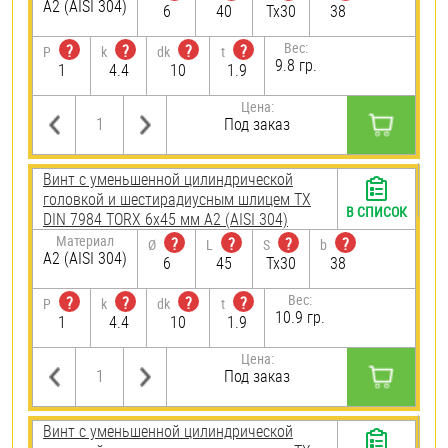
А2 (AISI 304)
6
40
Tx30
38
Вес:
?
?
?
?
P
k
dk
t
9.8 гр.
1
4.4
10
1.9
Цена:
Под заказ
Винт с уменьшенной цилиндрической
головкой и шестирадиусным шлицем TX
В СПИСОК
DIN 7984 TORX 6х45 мм А2 (AISI 304)
Материал
?
?
?
?
Ø
L
S
b
А2 (AISI 304)
6
45
Tx30
38
Вес:
?
?
?
?
P
k
dk
t
10.9 гр.
1
4.4
10
1.9
Цена:
Под заказ
Винт с уменьшенной цилиндрической