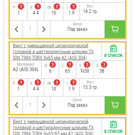
Вес:
?
?
?
?
P
k
dk
t
14.2 гр.
1
4.4
10
1.9
Цена:
Под заказ
Винт с уменьшенной цилиндрической
головкой и шестирадиусным шлицем TX
В СПИСОК
DIN 7984 TORX 6х65 мм А2 (AISI 304)
Материал
?
?
?
?
Ø
L
S
b
А2 (AISI 304)
6
65
Tx30
38
Вес:
?
?
?
?
P
k
dk
t
15.3 гр.
1
4.4
10
1.9
Цена:
Под заказ
Винт с уменьшенной цилиндрической
головкой и шестирадиусным шлицем TX
В СПИСОК
DIN 7984 TORX 6х65/65 мм А2 (AISI 304)