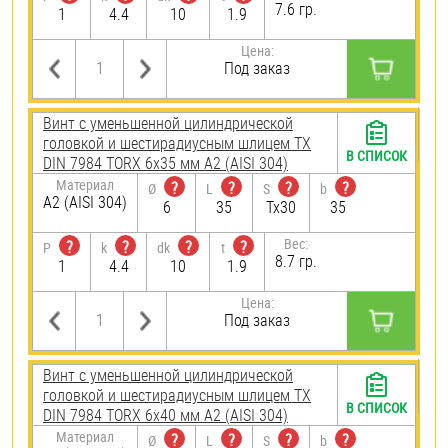
7.6 гр.
1
4.4
10
1.9
Цена:
Под заказ
Винт с уменьшенной цилиндрической
головкой и шестирадиусным шлицем TX
В СПИСОК
DIN 7984 TORX 6х35 мм А2 (AISI 304)
Материал
?
?
?
?
Ø
L
S
b
А2 (AISI 304)
6
35
Tx30
35
Вес:
?
?
?
?
P
k
dk
t
8.7 гр.
1
4.4
10
1.9
Цена:
Под заказ
Винт с уменьшенной цилиндрической
головкой и шестирадиусным шлицем TX
В СПИСОК
DIN 7984 TORX 6х40 мм А2 (AISI 304)
Материал
?
?
?
?
Ø
L
S
b