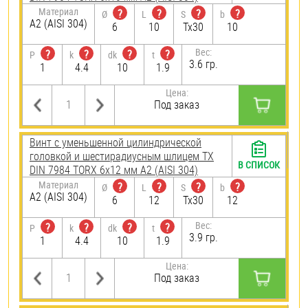
Материал
?
?
?
?
Ø
L
S
b
А2 (AISI 304)
6
10
Tx30
10
Вес:
?
?
?
?
P
k
dk
t
3.6 гр.
1
4.4
10
1.9
Цена:
Под заказ
Винт с уменьшенной цилиндрической
головкой и шестирадиусным шлицем TX
В СПИСОК
DIN 7984 TORX 6х12 мм А2 (AISI 304)
Материал
?
?
?
?
Ø
L
S
b
А2 (AISI 304)
6
12
Tx30
12
Вес:
?
?
?
?
P
k
dk
t
3.9 гр.
1
4.4
10
1.9
Цена:
Под заказ