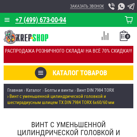
ЗАКАЗАТЬ ЗВОНОК
+7 (499) 673-00-94
КОРЗИНА
О КОМПАНИИ
0
СПИСОК
КАЛЬКУЛЯТОР
СРАВНЕНИЕ
РАСПРОДАЖА РОЗНИЧНОГО СКЛАДА! НА ВСЁ 70% СКИДКА!!!
ПОКУПОК
ОТЗЫВЫ
КАТАЛОГ ТОВАРОВ
КЛИЕНТЫ
Товары со скидкой
Главная
Каталог
Болты и винты
Винт DIN 7984 TORX
УСЛУГИ
Винт с уменьшенной цилиндрической головкой и
Анкеры
шестирадиусным шлицем TX DIN 7984 TORX 6х60/60 мм
СКИДКИ
Антивандальный крепёж, инструмент
ОПТ
ВИНТ С УМЕНЬШЕННОЙ
ПОКУПАТЕЛЯМ
ЦИЛИНДРИЧЕСКОЙ ГОЛОВКОЙ И
Болты и винты