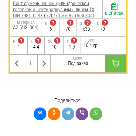
Винт с уменьшенной цилиндрической
головкой и шестирадиусным шлицем TX
В СПИСОК
DIN 7984 TORX 6х70/70 мм А2 (AISI 304)
Материал
?
?
?
?
Ø
L
S
b
А2 (AISI 304)
6
70
Tx30
70
Вес:
?
?
?
?
P
k
dk
t
16.4 гр.
1
4.4
10
1.9
Цена:
Под заказ
Поделиться: