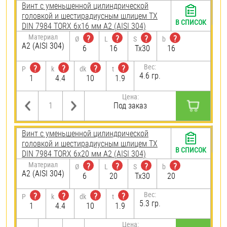
Винт с уменьшенной цилиндрической
головкой и шестирадиусным шлицем TX
В СПИСОК
DIN 7984 TORX 6х16 мм А2 (AISI 304)
Материал
?
?
?
?
Ø
L
S
b
А2 (AISI 304)
6
16
Tx30
16
Вес:
?
?
?
?
P
k
dk
t
4.6 гр.
1
4.4
10
1.9
Цена:
Под заказ
Винт с уменьшенной цилиндрической
головкой и шестирадиусным шлицем TX
В СПИСОК
DIN 7984 TORX 6х20 мм А2 (AISI 304)
Материал
?
?
?
?
Ø
L
S
b
А2 (AISI 304)
6
20
Tx30
20
Вес:
?
?
?
?
P
k
dk
t
5.3 гр.
1
4.4
10
1.9
Цена: