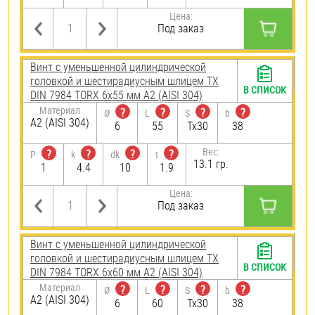
Цена:
Под заказ
Винт с уменьшенной цилиндрической
головкой и шестирадиусным шлицем TX
В СПИСОК
DIN 7984 TORX 6х55 мм А2 (AISI 304)
Материал
?
?
?
?
Ø
L
S
b
А2 (AISI 304)
6
55
Tx30
38
Вес:
?
?
?
?
P
k
dk
t
13.1 гр.
1
4.4
10
1.9
Цена:
Под заказ
Винт с уменьшенной цилиндрической
головкой и шестирадиусным шлицем TX
В СПИСОК
DIN 7984 TORX 6х60 мм А2 (AISI 304)
Материал
?
?
?
?
Ø
L
S
b
А2 (AISI 304)
6
60
Tx30
38