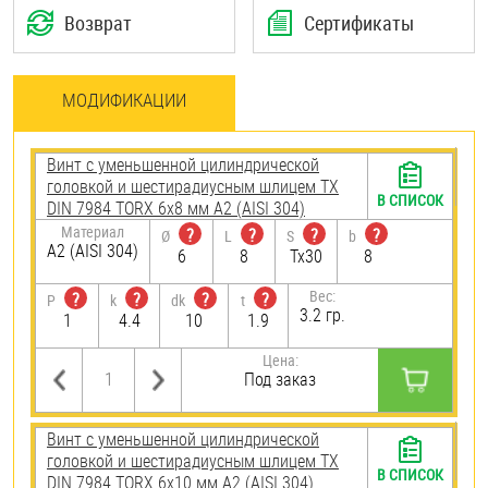
Возврат
Сертификаты
МОДИФИКАЦИИ
Винт с уменьшенной цилиндрической
головкой и шестирадиусным шлицем TX
В СПИСОК
DIN 7984 TORX 6х8 мм А2 (AISI 304)
Материал
?
?
?
?
Ø
L
S
b
А2 (AISI 304)
6
8
Tx30
8
Вес:
?
?
?
?
P
k
dk
t
3.2 гр.
1
4.4
10
1.9
Цена:
Под заказ
Винт с уменьшенной цилиндрической
головкой и шестирадиусным шлицем TX
В СПИСОК
DIN 7984 TORX 6х10 мм А2 (AISI 304)