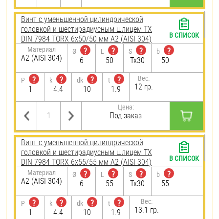
Винт с уменьшенной цилиндрической
головкой и шестирадиусным шлицем TX
В СПИСОК
DIN 7984 TORX 6х50/50 мм А2 (AISI 304)
Материал
?
?
?
?
Ø
L
S
b
А2 (AISI 304)
6
50
Tx30
50
Вес:
?
?
?
?
P
k
dk
t
12 гр.
1
4.4
10
1.9
Цена:
Под заказ
Винт с уменьшенной цилиндрической
головкой и шестирадиусным шлицем TX
В СПИСОК
DIN 7984 TORX 6х55/55 мм А2 (AISI 304)
Материал
?
?
?
?
Ø
L
S
b
А2 (AISI 304)
6
55
Tx30
55
Вес:
?
?
?
?
P
k
dk
t
13.1 гр.
1
4.4
10
1.9