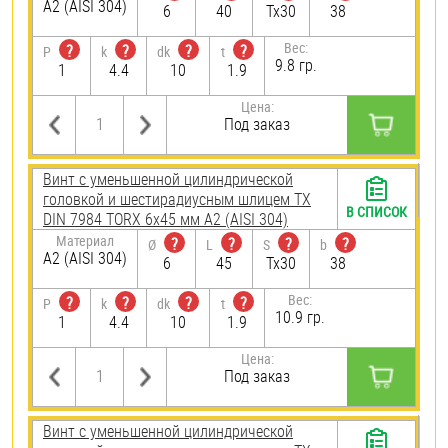
А2 (AISI 304)
6
40
Tx30
38
Вес:
?
?
?
?
P
k
dk
t
9.8 гр.
1
4.4
10
1.9
Цена:
Под заказ
Винт с уменьшенной цилиндрической
головкой и шестирадиусным шлицем TX
В СПИСОК
DIN 7984 TORX 6х45 мм А2 (AISI 304)
Материал
?
?
?
?
Ø
L
S
b
А2 (AISI 304)
6
45
Tx30
38
Вес:
?
?
?
?
P
k
dk
t
10.9 гр.
1
4.4
10
1.9
Цена:
Под заказ
Винт с уменьшенной цилиндрической