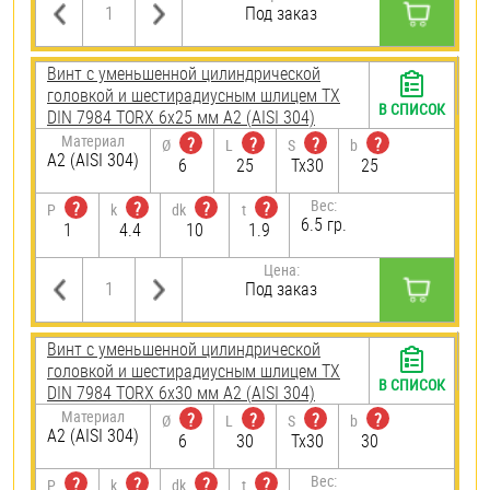
Под заказ
Винт с уменьшенной цилиндрической
головкой и шестирадиусным шлицем TX
В СПИСОК
DIN 7984 TORX 6х25 мм А2 (AISI 304)
Материал
?
?
?
?
Ø
L
S
b
А2 (AISI 304)
6
25
Tx30
25
Вес:
?
?
?
?
P
k
dk
t
6.5 гр.
1
4.4
10
1.9
Цена:
Под заказ
Винт с уменьшенной цилиндрической
головкой и шестирадиусным шлицем TX
В СПИСОК
DIN 7984 TORX 6х30 мм А2 (AISI 304)
Материал
?
?
?
?
Ø
L
S
b
А2 (AISI 304)
6
30
Tx30
30
Вес:
?
?
?
?
P
k
dk
t