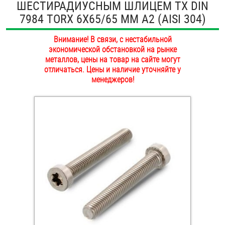
ШЕСТИРАДИУСНЫМ ШЛИЦЕМ TX DIN
ОПЛАТА И ДОСТАВКА
7984 TORX 6Х65/65 ММ А2 (AISI 304)
Втулки
НАШИ МАГАЗИНЫ
Внимание! В связи, с нестабильной
Гайки
экономической обстановкой на рынке
металлов, цены на товар на сайте могут
Дюбели
отличаться. Цены и наличие уточняйте у
менеджеров!
Дюймовый крепёж
Заклепки (Гайки-Заклепки)
Инструмент
Крюки, кольца с метрической резьбой
Крюки, кольца с шурупной резьбой