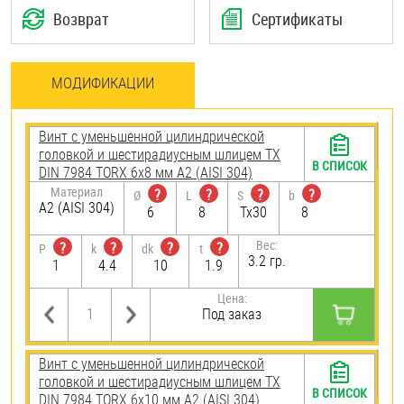
Возврат
Сертификаты
МОДИФИКАЦИИ
Винт с уменьшенной цилиндрической
головкой и шестирадиусным шлицем TX
В СПИСОК
DIN 7984 TORX 6х8 мм А2 (AISI 304)
Материал
?
?
?
?
Ø
L
S
b
А2 (AISI 304)
6
8
Tx30
8
Вес:
?
?
?
?
P
k
dk
t
3.2 гр.
1
4.4
10
1.9
Цена:
Под заказ
Винт с уменьшенной цилиндрической
головкой и шестирадиусным шлицем TX
В СПИСОК
DIN 7984 TORX 6х10 мм А2 (AISI 304)