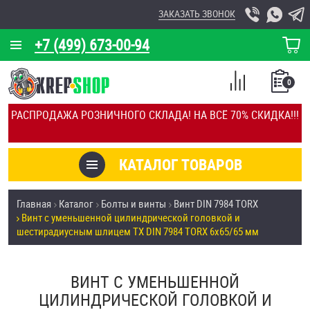
ЗАКАЗАТЬ ЗВОНОК
+7 (499) 673-00-94
КОРЗИНА
О КОМПАНИИ
0
СПИСОК
КАЛЬКУЛЯТОР
СРАВНЕНИЕ
РАСПРОДАЖА РОЗНИЧНОГО СКЛАДА! НА ВСЁ 70% СКИДКА!!!
ПОКУПОК
ОТЗЫВЫ
КАТАЛОГ ТОВАРОВ
КЛИЕНТЫ
Товары со скидкой
Главная
Каталог
Болты и винты
Винт DIN 7984 TORX
УСЛУГИ
Винт с уменьшенной цилиндрической головкой и
Анкеры
шестирадиусным шлицем TX DIN 7984 TORX 6х65/65 мм
СКИДКИ
Антивандальный крепёж, инструмент
ОПТ
ВИНТ С УМЕНЬШЕННОЙ
ПОКУПАТЕЛЯМ
ЦИЛИНДРИЧЕСКОЙ ГОЛОВКОЙ И
Болты и винты