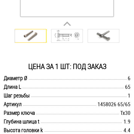
Оснастка и аксессуары для яхт
Пробки
Саморезы и шурупы
ЦЕНА ЗА 1 ШТ: ПОД ЗАКАЗ
Стопорные кольца
.............................................................................................................
Диаметр Ø
6
.............................................................................................................
Длина L
65
Такелаж
.............................................................................................................
Шаг резьбы
1
Хомуты
.............................................................................................................
Артикул
1458026 65/65
.............................................................................................................
Размер ключа
Tx30
Шайбы
.............................................................................................................
Глубина шлица t
1.9
Шпильки
.............................................................................................................
Высота головки k
4.4