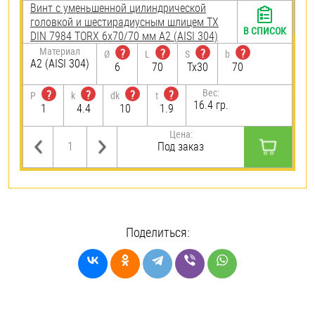
Винт с уменьшенной цилиндрической
головкой и шестирадиусным шлицем TX
В СПИСОК
DIN 7984 TORX 6х70/70 мм А2 (AISI 304)
Материал
?
?
?
?
Ø
L
S
b
А2 (AISI 304)
6
70
Tx30
70
Вес:
?
?
?
?
P
k
dk
t
16.4 гр.
1
4.4
10
1.9
Цена:
Под заказ
Поделиться: