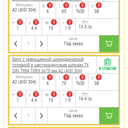
Материал
?
?
?
?
Ø
L
S
b
А2 (AISI 304)
6
65
Tx30
38
Вес:
?
?
?
?
P
k
dk
t
15.3 гр.
1
4.4
10
1.9
Цена:
Под заказ
Винт с уменьшенной цилиндрической
головкой и шестирадиусным шлицем TX
В СПИСОК
DIN 7984 TORX 6х70 мм А2 (AISI 304)
Материал
?
?
?
?
Ø
L
S
b
А2 (AISI 304)
6
70
Tx30
38
Вес:
?
?
?
?
P
k
dk
t
16.4 гр.
1
4.4
10
1.9
Цена:
Под заказ