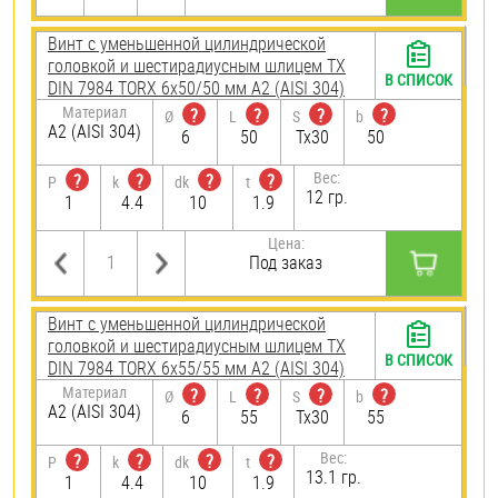
Винт с уменьшенной цилиндрической
головкой и шестирадиусным шлицем TX
В СПИСОК
DIN 7984 TORX 6х50/50 мм А2 (AISI 304)
Материал
?
?
?
?
Ø
L
S
b
А2 (AISI 304)
6
50
Tx30
50
Вес:
?
?
?
?
P
k
dk
t
12 гр.
1
4.4
10
1.9
Цена:
Под заказ
Винт с уменьшенной цилиндрической
головкой и шестирадиусным шлицем TX
В СПИСОК
DIN 7984 TORX 6х55/55 мм А2 (AISI 304)
Материал
?
?
?
?
Ø
L
S
b
А2 (AISI 304)
6
55
Tx30
55
Вес:
?
?
?
?
P
k
dk
t
13.1 гр.
1
4.4
10
1.9