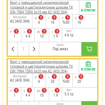
Винт с уменьшенной цилиндрической
головкой и шестирадиусным шлицем TX
В СПИСОК
DIN 7984 TORX 6х16 мм А2 (AISI 304)
Материал
?
?
?
?
Ø
L
S
b
А2 (AISI 304)
6
16
Tx30
16
Вес:
?
?
?
?
P
k
dk
t
4.6 гр.
1
4.4
10
1.9
Цена:
Под заказ
Винт с уменьшенной цилиндрической
головкой и шестирадиусным шлицем TX
В СПИСОК
DIN 7984 TORX 6х20 мм А2 (AISI 304)
Материал
?
?
?
?
Ø
L
S
b
А2 (AISI 304)
6
20
Tx30
20
Вес:
?
?
?
?
P
k
dk
t
5.3 гр.
1
4.4
10
1.9
Цена: