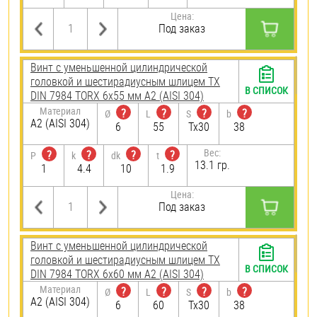
Цена:
Под заказ
Винт с уменьшенной цилиндрической
головкой и шестирадиусным шлицем TX
В СПИСОК
DIN 7984 TORX 6х55 мм А2 (AISI 304)
Материал
?
?
?
?
Ø
L
S
b
А2 (AISI 304)
6
55
Tx30
38
Вес:
?
?
?
?
P
k
dk
t
13.1 гр.
1
4.4
10
1.9
Цена:
Под заказ
Винт с уменьшенной цилиндрической
головкой и шестирадиусным шлицем TX
В СПИСОК
DIN 7984 TORX 6х60 мм А2 (AISI 304)
Материал
?
?
?
?
Ø
L
S
b
А2 (AISI 304)
6
60
Tx30
38