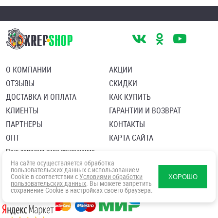
О КОМПАНИИ
АКЦИИ
ОТЗЫВЫ
СКИДКИ
ДОСТАВКА И ОПЛАТА
КАК КУПИТЬ
КЛИЕНТЫ
ГАРАНТИИ И ВОЗВРАТ
ПАРТНЕРЫ
КОНТАКТЫ
ОПТ
КАРТА САЙТА
Пользовательское соглашение
Политика в отношении обработки персональных данных
На сайте осуществляется обработка
Согласие посетителя сайта на обработку персональных данны
пользовательских данных с использованием
Cookie в соответствии с
Условиями обработки
ХОРОШО
пользовательских данных
. Вы можете запретить
сохранение Cookie в настройках своего браузера.