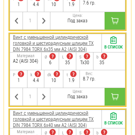
7.6 гр.
1
4.4
10
1.9
Цена:
Под заказ
Винт с уменьшенной цилиндрической
головкой и шестирадиусным шлицем TX
В СПИСОК
DIN 7984 TORX 6х35 мм А2 (AISI 304)
Материал
?
?
?
?
Ø
L
S
b
А2 (AISI 304)
6
35
Tx30
35
Вес:
?
?
?
?
P
k
dk
t
8.7 гр.
1
4.4
10
1.9
Цена:
Под заказ
Винт с уменьшенной цилиндрической
головкой и шестирадиусным шлицем TX
В СПИСОК
DIN 7984 TORX 6х40 мм А2 (AISI 304)
Материал
?
?
?
?
Ø
L
S
b