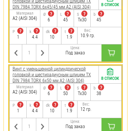
головкой и шестирадиусным шлицем TX
В СПИСОК
DIN 7984 TORX 6х45/45 мм А2 (AISI 304)
Материал
?
?
?
?
Ø
L
S
b
А2 (AISI 304)
6
45
Tx30
45
Вес:
?
?
?
?
P
k
dk
t
10.9 гр.
1
4.4
10
1.9
Цена:
Под заказ
Винт с уменьшенной цилиндрической
головкой и шестирадиусным шлицем TX
В СПИСОК
DIN 7984 TORX 6х50 мм А2 (AISI 304)
Материал
?
?
?
?
Ø
L
S
b
А2 (AISI 304)
6
50
Tx30
38
Вес:
?
?
?
?
P
k
dk
t
12 гр.
1
4.4
10
1.9
Цена:
Под заказ