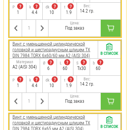
Вес:
?
?
?
?
P
k
dk
t
14.2 гр.
1
4.4
10
1.9
Цена:
Под заказ
Винт с уменьшенной цилиндрической
головкой и шестирадиусным шлицем TX
В СПИСОК
DIN 7984 TORX 6х60/60 мм А2 (AISI 304)
Материал
?
?
?
?
Ø
L
S
b
А2 (AISI 304)
6
60
Tx30
60
Вес:
?
?
?
?
P
k
dk
t
14.2 гр.
1
4.4
10
1.9
Цена:
Под заказ
Винт с уменьшенной цилиндрической
головкой и шестирадиусным шлицем TX
В СПИСОК
DIN 7984 TORX 6х65 мм А2 (AISI 304)