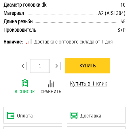
.............................................................................................................
Диаметр головки dk
10
Шплинты
.............................................................................................................
Материал
А2 (AISI 304)
.............................................................................................................
Штифты и пальцы
Длина резьбы
65
.............................................................................................................
Производитель
S+P
Наличие:
Доставка с оптового склада от 1 дня
КУПИТЬ
Купить в 1 клик
В СПИСОК
СРАВНИТЬ
Оплата
Доставка