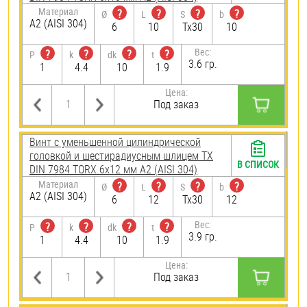
Материал
?
?
?
?
Ø
L
S
b
А2 (AISI 304)
6
10
Tx30
10
Вес:
?
?
?
?
P
k
dk
t
3.6 гр.
1
4.4
10
1.9
Цена:
Под заказ
Винт с уменьшенной цилиндрической
головкой и шестирадиусным шлицем TX
В СПИСОК
DIN 7984 TORX 6х12 мм А2 (AISI 304)
Материал
?
?
?
?
Ø
L
S
b
А2 (AISI 304)
6
12
Tx30
12
Вес:
?
?
?
?
P
k
dk
t
3.9 гр.
1
4.4
10
1.9
Цена:
Под заказ