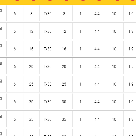
SI
6
8
Tx30
8
1
4.4
10
1.9
SI
6
12
Tx30
12
1
4.4
10
1.9
SI
6
16
Tx30
16
1
4.4
10
1.9
SI
6
20
Tx30
20
1
4.4
10
1.9
SI
6
25
Tx30
25
1
4.4
10
1.9
SI
6
30
Tx30
30
1
4.4
10
1.9
SI
6
35
Tx30
35
1
4.4
10
1.9
SI