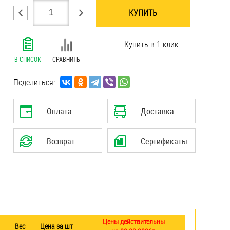
КУПИТЬ
.......................................................................
Купить в 1 клик
.......................................................................
.......................................................................
В СПИСОК
СРАВНИТЬ
.......................................................................
.......................................................................
Поделиться:
.......................................................................
.......................................................................
Оплата
Доставка
.......................................................................
.......................................................................
Возврат
Сертификаты
.......................................................................
.......................................................................
Цены действительны
Вес
Цена за шт