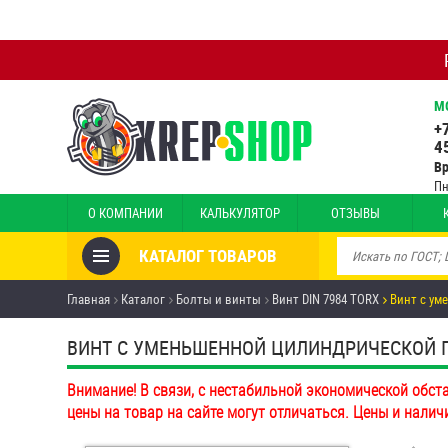
М
+
4
В
Пн
О КОМПАНИИ
КАЛЬКУЛЯТОР
ОТЗЫВЫ
КАТАЛОГ ТОВАРОВ
Товары со скидкой
Главная
Каталог
Болты и винты
Винт DIN 7984 TORX
Винт с ум
Анкеры
ВИНТ С УМЕНЬШЕННОЙ ЦИЛИНДРИЧЕСКОЙ ГО
Антивандальный крепёж,
Внимание! В связи, с нестабильной экономической обст
инструмент
цены на товар на сайте могут отличаться. Цены и налич
Болты и винты