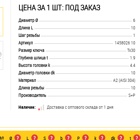
ЦЕНА ЗА 1 ШТ: ПОД ЗАКАЗ
.................................................................................................................................
Диаметр Ø
6
.................................................................................................................................
Длина L
10
.................................................................................................................................
Шаг резьбы
1
.................................................................................................................................
Артикул
1458026 10
.................................................................................................................................
Размер ключа
Tx30
.................................................................................................................................
Глубина шлица t
1.9
.................................................................................................................................
Высота головки k
4.4
.................................................................................................................................
Диаметр головки dk
10
.................................................................................................................................
Материал
А2 (AISI 304)
.................................................................................................................................
Длина резьбы
10
.................................................................................................................................
Производитель
S+P
Наличие:
Доставка с оптового склада от 1 дня
ал
?
?
?
?
?
?
?
?
Ø
L
S
b
P
k
dk
t