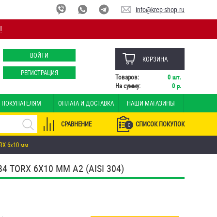
info@krep-shop.ru
!
ВОЙТИ
КОРЗИНА
РЕГИСТРАЦИЯ
Товаров:
0
шт.
На сумму:
0
р.
ПОКУПАТЕЛЯМ
ОПЛАТА И ДОСТАВКА
НАШИ МАГАЗИНЫ
СРАВНЕНИЕ
СПИСОК ПОКУПОК
0
RX 6х10 мм
ORX 6Х10 ММ А2 (AISI 304)