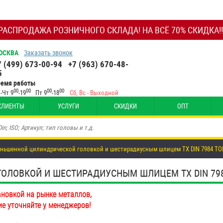
РАСПРОДАЖА РОЗНИЧНОГО СКЛАДА! НА ВСЁ 70% СКИДКА!!
ОСКВА
Заказать звонок
7 (499) 673-00-94
+7 (963) 670-48-
5
ремя работы
00
00
00
00
-Чт 9
-19
Пт 9
-18
Сб, Вс - Выходной
КЛИЕНТЫ
УСЛУГИ
СКИДКИ
ОПТ
еньшенной цилиндрической головкой и шестирадиусным шлицем TX DIN 7984 TO
ЛОВКОЙ И ШЕСТИРАДИУСНЫМ ШЛИЦЕМ TX DIN 7984 T
ановкой на рынке металлов,
ие уточняйте у менеджеров!