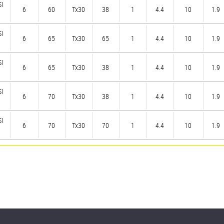
SI
6
60
Tx30
38
1
4.4
10
1.9
SI
6
65
Tx30
65
1
4.4
10
1.9
SI
6
65
Tx30
38
1
4.4
10
1.9
SI
6
70
Tx30
38
1
4.4
10
1.9
SI
6
70
Tx30
70
1
4.4
10
1.9