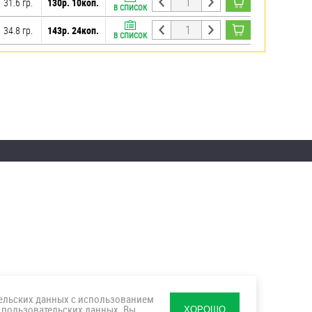
31.6 гр.
130р. 10коп.
В СПИСОК
34.8 гр.
143р. 24коп.
В СПИСОК
тельских данных с использованием
 пользовательских данных
. Вы
ХОРОШО