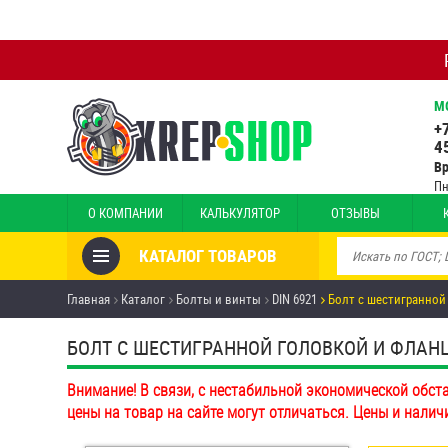
М
+
4
В
Пн
О КОМПАНИИ
КАЛЬКУЛЯТОР
ОТЗЫВЫ
КАТАЛОГ ТОВАРОВ
Товары со скидкой
Главная
Каталог
Болты и винты
DIN 6921
Болт с шестигранной
Анкеры
БОЛТ С ШЕСТИГРАННОЙ ГОЛОВКОЙ И ФЛАНЦЕМ
Антивандальный крепёж,
Внимание! В связи, с нестабильной экономической обст
инструмент
цены на товар на сайте могут отличаться. Цены и налич
Болты и винты