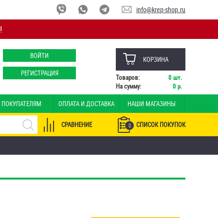
info@krep-shop.ru
!
ВОЙТИ
КОРЗИНА
РЕГИСТРАЦИЯ
Товаров:
0
шт.
На сумму:
0
р.
ПОКУПАТЕЛЯМ
ОПЛАТА И ДОСТАВКА
НАШИ МАГАЗИНЫ
СРАВНЕНИЕ
СПИСОК ПОКУПОК
0