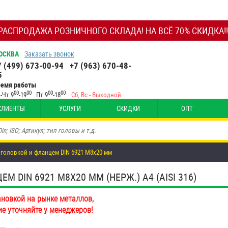
РАСПРОДАЖА РОЗНИЧНОГО СКЛАДА! НА ВСЁ 70% СКИДКА!!
ОСКВА
Заказать звонок
7 (499) 673-00-94
+7 (963) 670-48-
5
ремя работы
00
00
00
00
-Чт 9
-19
Пт 9
-18
Сб, Вс - Выходной
КЛИЕНТЫ
УСЛУГИ
СКИДКИ
ОПТ
 головкой и фланцем DIN 6921 М8х20 мм
 DIN 6921 М8Х20 ММ (НЕРЖ.) A4 (AISI 316)
ановкой на рынке металлов,
ие уточняйте у менеджеров!