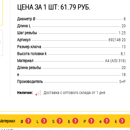
ЦЕНА ЗА 1 ШТ: 61.79 РУБ.
.................................................................................................................................
Диаметр Ø
8
.................................................................................................................................
Длина L
20
.................................................................................................................................
Шаг резьбы
1.25
.................................................................................................................................
Артикул
692148 20
.................................................................................................................................
Размер ключа
13
.................................................................................................................................
Высота головки k
8,1
.................................................................................................................................
Материал
A4 (AISI 316)
.................................................................................................................................
Длина резьбы
20
.................................................................................................................................
e
18
.................................................................................................................................
Производитель
S+P
Наличие:
Доставка с оптового склада от 1 дня
Материал
?
?
?
?
?
?
?
Ø
L
S
b
P
e
k