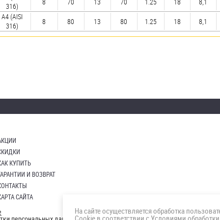
8
70
13
70
1.25
18
8,1
316)
A4 (AISI
8
80
13
80
1.25
18
8,1
316)
АКЦИИ
СКИДКИ
КАК КУПИТЬ
ГАРАНТИИ И ВОЗВРАТ
КОНТАКТЫ
КАРТА САЙТА
На сайте осуществляется обработка пользова
е
Cookie в соответствии с
Условиями обработки
отки персональных данных