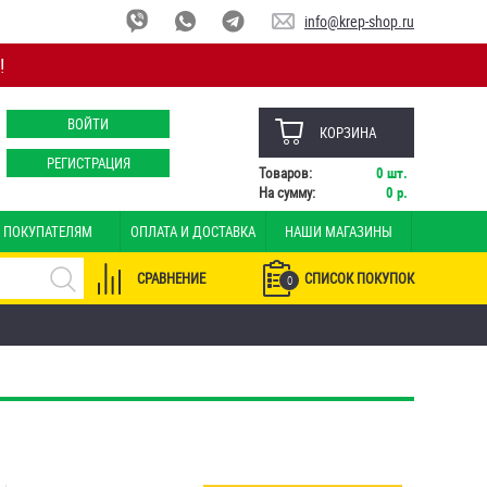
info@krep-shop.ru
!
ВОЙТИ
КОРЗИНА
РЕГИСТРАЦИЯ
Товаров:
0
шт.
На сумму:
0
р.
ПОКУПАТЕЛЯМ
ОПЛАТА И ДОСТАВКА
НАШИ МАГАЗИНЫ
СРАВНЕНИЕ
СПИСОК ПОКУПОК
0