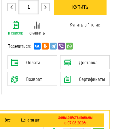
КУПИТЬ
.......................................................................
Купить в 1 клик
.......................................................................
.......................................................................
В СПИСОК
СРАВНИТЬ
.......................................................................
.......................................................................
Поделиться:
.......................................................................
.......................................................................
Оплата
Доставка
.......................................................................
.......................................................................
Возврат
Сертификаты
.......................................................................
Цены действительны
Вес
Цена за шт
на 07.08.2026г.