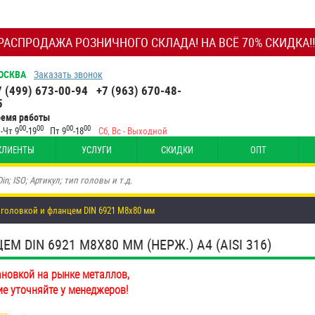
РАСПРОДАЖА РОЗНИЧНОГО СКЛАДА! НА ВСЁ 70% СКИДКА!!
ОСКВА
Заказать звонок
7 (499) 673-00-94
+7 (963) 670-48-
5
ремя работы
00
00
00
00
-Чт 9
-19
Пт 9
-18
Сб, Вс - Выходной
КЛИЕНТЫ
УСЛУГИ
СКИДКИ
ОПТ
 головкой и фланцем DIN 6921 М8х80 мм
 DIN 6921 М8Х80 ММ (НЕРЖ.) A4 (AISI 316)
ановкой на рынке металлов,
ие уточняйте у менеджеров!