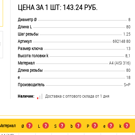
ЦЕНА ЗА 1 ШТ: 143.24 РУБ.
.................................................................................................................................
Диаметр Ø
8
.................................................................................................................................
Длина L
80
.................................................................................................................................
Шаг резьбы
1.25
.................................................................................................................................
Артикул
692148 80
.................................................................................................................................
Размер ключа
13
.................................................................................................................................
Высота головки k
8,1
.................................................................................................................................
Материал
A4 (AISI 316)
.................................................................................................................................
Длина резьбы
80
.................................................................................................................................
e
18
.................................................................................................................................
Производитель
S+P
Наличие:
Доставка с оптового склада от 1 дня
Материал
?
?
?
?
?
?
?
Ø
L
S
b
P
e
k