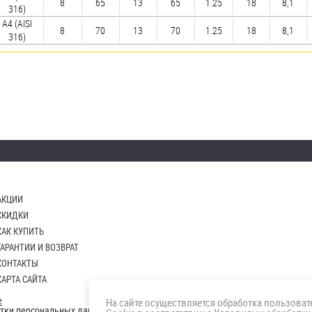
8
65
13
65
1.25
18
8,1
316)
A4 (AISI
8
70
13
70
1.25
18
8,1
316)
АКЦИИ
СКИДКИ
КАК КУПИТЬ
ГАРАНТИИ И ВОЗВРАТ
КОНТАКТЫ
КАРТА САЙТА
е
На сайте осуществляется обработка пользова
отки персональных данных