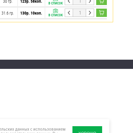
30 гр.
123р. 58коп.
В СПИСОК
31.6 гр.
130р. 10коп.
В СПИСОК
тельских данных с использованием