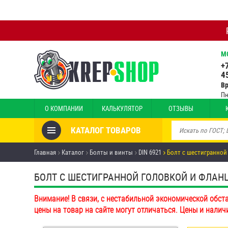
М
+
4
В
Пн
О КОМПАНИИ
КАЛЬКУЛЯТОР
ОТЗЫВЫ
КАТАЛОГ ТОВАРОВ
Товары со скидкой
Главная
Каталог
Болты и винты
DIN 6921
Болт с шестигранной
Анкеры
БОЛТ С ШЕСТИГРАННОЙ ГОЛОВКОЙ И ФЛАНЦЕМ
Антивандальный крепёж,
Внимание! В связи, с нестабильной экономической обст
инструмент
цены на товар на сайте могут отличаться. Цены и налич
Болты и винты