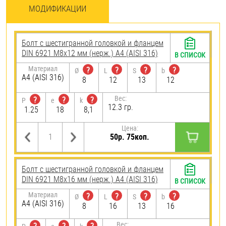
МОДИФИКАЦИИ
Болт с шестигранной головкой и фланцем
DIN 6921 М8х12 мм (нерж.) A4 (AISI 316)
В СПИСОК
Материал
?
?
?
?
Ø
L
S
b
A4 (AISI 316)
8
12
13
12
Вес:
?
?
?
P
e
k
12.3 гр.
1.25
18
8,1
Цена:
50р. 75коп.
Болт с шестигранной головкой и фланцем
DIN 6921 М8х16 мм (нерж.) A4 (AISI 316)
В СПИСОК
Материал
?
?
?
?
Ø
L
S
b
A4 (AISI 316)
8
16
13
16
Вес: