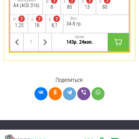
?
?
?
?
Ø
L
S
b
A4 (AISI 316)
8
80
13
80
Вес:
?
?
?
P
e
k
34.8 гр.
1.25
18
8,1
Цена:
143р. 24коп.
Поделиться: