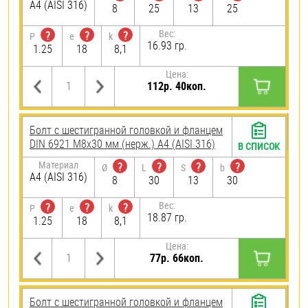
A4 (AISI 316)
8
25
13
25
Вес:
?
?
?
P
e
k
16.93 гр.
1.25
18
8,1
Цена:
112р. 40коп.
Болт с шестигранной головкой и фланцем
DIN 6921 М8х30 мм (нерж.) A4 (AISI 316)
В СПИСОК
Материал
?
?
?
?
Ø
L
S
b
A4 (AISI 316)
8
30
13
30
Вес:
?
?
?
P
e
k
18.87 гр.
1.25
18
8,1
Цена:
77р. 66коп.
Болт с шестигранной головкой и фланцем