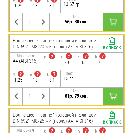
?
?
?
P
e
k
13.67 гр.
1.25
18
8,1
Цена:
56р. 30коп.
Болт с шестигранной головкой и фланцем
DIN 6921 М8х20 мм (нерж.) A4 (AISI 316)
В СПИСОК
Материал
?
?
?
?
Ø
L
S
b
A4 (AISI 316)
8
20
13
20
Вес:
?
?
?
P
e
k
15 гр.
1.25
18
8,1
Цена:
61р. 79коп.
Болт с шестигранной головкой и фланцем
DIN 6921 М8х25 мм (нерж.) A4 (AISI 316)
В СПИСОК
Материал
?
?
?
?
Ø
L
S
b