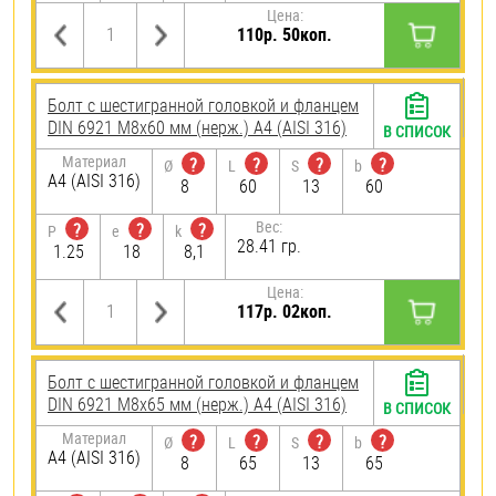
Цена:
110р. 50коп.
Болт с шестигранной головкой и фланцем
DIN 6921 М8х60 мм (нерж.) A4 (AISI 316)
В СПИСОК
Материал
?
?
?
?
Ø
L
S
b
A4 (AISI 316)
8
60
13
60
Вес:
?
?
?
P
e
k
28.41 гр.
1.25
18
8,1
Цена:
117р. 02коп.
Болт с шестигранной головкой и фланцем
DIN 6921 М8х65 мм (нерж.) A4 (AISI 316)
В СПИСОК
Материал
?
?
?
?
Ø
L
S
b
A4 (AISI 316)
8
65
13
65