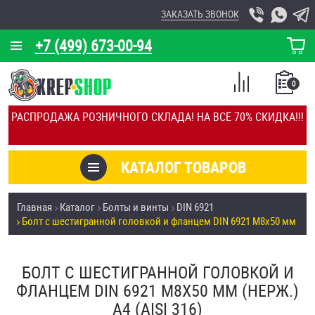
ЗАКАЗАТЬ ЗВОНОК
+7 (499) 673-00-94
КОРЗИНА
О КОМПАНИИ
0
СПИСОК
КАЛЬКУЛЯТОР
СРАВНЕНИЕ
РАСПРОДАЖА РОЗНИЧНОГО СКЛАДА! НА ВСЁ 70% СКИДКА!!!
ПОКУПОК
ОТЗЫВЫ
КАТАЛОГ ТОВАРОВ
КЛИЕНТЫ
Товары со скидкой
Главная
Каталог
Болты и винты
DIN 6921
УСЛУГИ
Болт с шестигранной головкой и фланцем DIN 6921 М8х50 мм
Анкеры
СКИДКИ
Антивандальный крепёж, инструмент
БОЛТ С ШЕСТИГРАННОЙ ГОЛОВКОЙ И
ОПТ
ФЛАНЦЕМ DIN 6921 М8Х50 ММ (НЕРЖ.)
ПОКУПАТЕЛЯМ
A4 (AISI 316)
Болты и винты