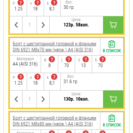
Вес:
?
?
?
P
e
k
30 гр.
1.25
18
8,1
Цена:
123р. 58коп.
Болт с шестигранной головкой и фланцем
DIN 6921 М8х70 мм (нерж.) A4 (AISI 316)
В СПИСОК
Материал
?
?
?
?
Ø
L
S
b
A4 (AISI 316)
8
70
13
70
Вес:
?
?
?
P
e
k
31.6 гр.
1.25
18
8,1
Цена:
130р. 10коп.
Болт с шестигранной головкой и фланцем
DIN 6921 М8х80 мм (нерж.) A4 (AISI 316)
В СПИСОК
Материал