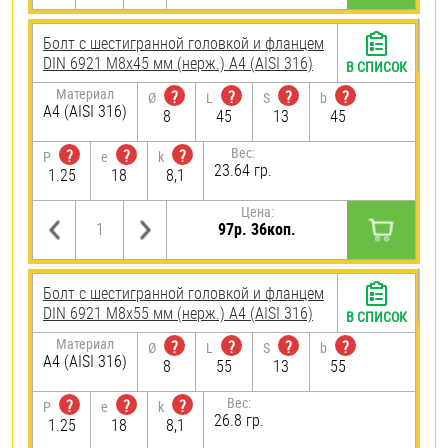
Болт с шестигранной головкой и фланцем
DIN 6921 М8х45 мм (нерж.) A4 (AISI 316)
В СПИСОК
Материал
?
?
?
?
Ø
L
S
b
A4 (AISI 316)
8
45
13
45
Вес:
?
?
?
P
e
k
23.64 гр.
1.25
18
8,1
Цена:
97р. 36коп.
Болт с шестигранной головкой и фланцем
DIN 6921 М8х55 мм (нерж.) A4 (AISI 316)
В СПИСОК
Материал
?
?
?
?
Ø
L
S
b
A4 (AISI 316)
8
55
13
55
Вес:
?
?
?
P
e
k
26.8 гр.
1.25
18
8,1