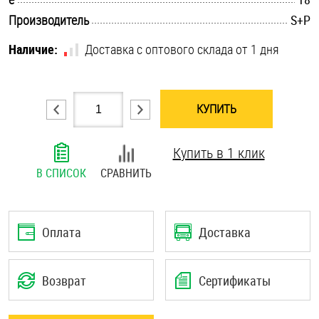
.............................................................................................................
Шплинты
Производитель
S+P
Наличие:
Доставка с оптового склада от 1 дня
Штифты и пальцы
КУПИТЬ
Купить в 1 клик
В СПИСОК
СРАВНИТЬ
Оплата
Доставка
Возврат
Сертификаты