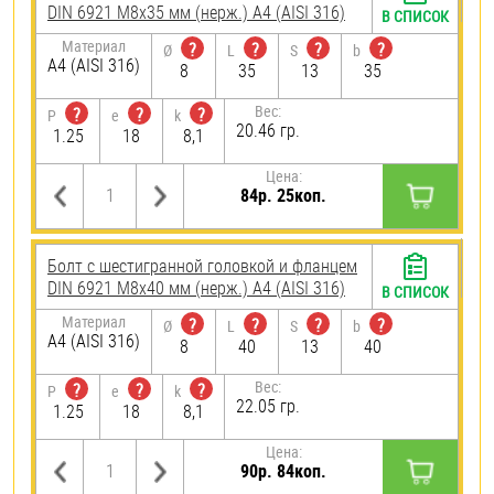
DIN 6921 М8х35 мм (нерж.) A4 (AISI 316)
В СПИСОК
Материал
?
?
?
?
Ø
L
S
b
A4 (AISI 316)
8
35
13
35
Вес:
?
?
?
P
e
k
20.46 гр.
1.25
18
8,1
Цена:
84р. 25коп.
Болт с шестигранной головкой и фланцем
DIN 6921 М8х40 мм (нерж.) A4 (AISI 316)
В СПИСОК
Материал
?
?
?
?
Ø
L
S
b
A4 (AISI 316)
8
40
13
40
Вес:
?
?
?
P
e
k
22.05 гр.
1.25
18
8,1
Цена:
90р. 84коп.