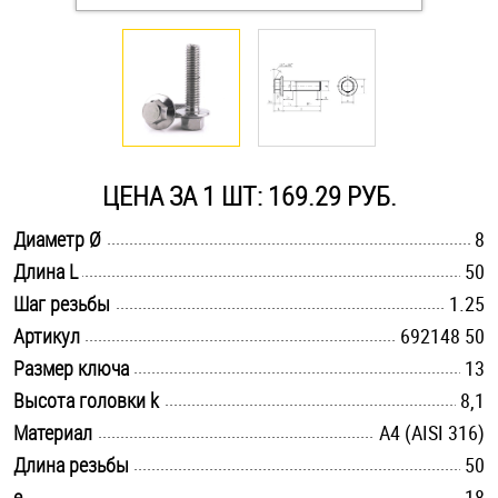
Оснастка и аксессуары для яхт
Пробки
Саморезы и шурупы
ЦЕНА ЗА 1 ШТ: 169.29 РУБ.
.............................................................................................................
Диаметр Ø
8
Стопорные кольца
.............................................................................................................
Длина L
50
.............................................................................................................
Шаг резьбы
1.25
Такелаж
.............................................................................................................
Артикул
692148 50
.............................................................................................................
Размер ключа
13
Хомуты
.............................................................................................................
Высота головки k
8,1
Шайбы
.............................................................................................................
Материал
A4 (AISI 316)
.............................................................................................................
Длина резьбы
50
Шпильки
.............................................................................................................
e
18