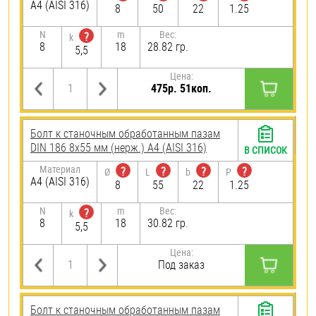
A4 (AISI 316)
8
50
22
1.25
N
m
Вес:
?
k
8
18
28.82 гр.
5,5
Цена:
475р. 51коп.
Болт к станочным обработанным пазам
DIN 186 8х55 мм (нерж.) A4 (AISI 316)
В СПИСОК
Материал
?
?
?
?
Ø
L
b
P
A4 (AISI 316)
8
55
22
1.25
N
m
Вес:
?
k
8
18
30.82 гр.
5,5
Цена:
Под заказ
Болт к станочным обработанным пазам