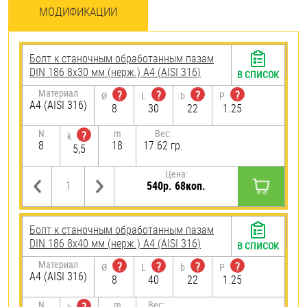
МОДИФИКАЦИИ
Болт к станочным обработанным пазам
DIN 186 8х30 мм (нерж.) A4 (AISI 316)
В СПИСОК
Материал
?
?
?
?
Ø
L
b
P
A4 (AISI 316)
8
30
22
1.25
N
m
Вес:
?
k
8
18
17.62 гр.
5,5
Цена:
540р. 68коп.
Болт к станочным обработанным пазам
DIN 186 8х40 мм (нерж.) A4 (AISI 316)
В СПИСОК
Материал
?
?
?
?
Ø
L
b
P
A4 (AISI 316)
8
40
22
1.25
N
m
Вес: