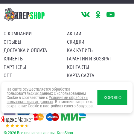
О КОМПАНИИ
АКЦИИ
ОТЗЫВЫ
СКИДКИ
ДОСТАВКА И ОПЛАТА
КАК КУПИТЬ
КЛИЕНТЫ
ГАРАНТИИ И ВОЗВРАТ
ПАРТНЕРЫ
КОНТАКТЫ
ОПТ
КАРТА САЙТА
Пользовательское соглашение
Политика в отношении обработки персональных данных
На сайте осуществляется обработка
Согласие посетителя сайта на обработку персональных данны
пользовательских данных с использованием
Cookie в соответствии с
Условиями обработки
ХОРОШО
пользовательских данных
. Вы можете запретить
сохранение Cookie в настройках своего браузера.
© 2026 Все права защищены. KrepShop