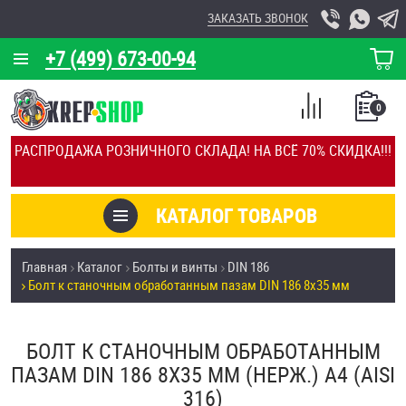
ЗАКАЗАТЬ ЗВОНОК
+7 (499) 673-00-94
КОРЗИНА
О КОМПАНИИ
0
СПИСОК
КАЛЬКУЛЯТОР
СРАВНЕНИЕ
РАСПРОДАЖА РОЗНИЧНОГО СКЛАДА! НА ВСЁ 70% СКИДКА!!!
ПОКУПОК
ОТЗЫВЫ
КАТАЛОГ ТОВАРОВ
КЛИЕНТЫ
Товары со скидкой
Главная
Каталог
Болты и винты
DIN 186
УСЛУГИ
Болт к станочным обработанным пазам DIN 186 8х35 мм
Анкеры
СКИДКИ
Антивандальный крепёж, инструмент
БОЛТ К СТАНОЧНЫМ ОБРАБОТАННЫМ
ОПТ
ПАЗАМ DIN 186 8Х35 ММ (НЕРЖ.) A4 (AISI
ПОКУПАТЕЛЯМ
316)
Болты и винты