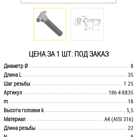
Оснастка и аксессуары для яхт
Пробки
Саморезы и шурупы
ЦЕНА ЗА 1 ШТ: ПОД ЗАКАЗ
.............................................................................................................
Диаметр Ø
8
Стопорные кольца
.............................................................................................................
Длина L
35
.............................................................................................................
Шаг резьбы
1.25
Такелаж
.............................................................................................................
Артикул
186-4-8X35
.............................................................................................................
m
18
Хомуты
.............................................................................................................
Высота головки k
5,5
Шайбы
.............................................................................................................
Материал
A4 (AISI 316)
.............................................................................................................
Длина резьбы
22
Шпильки
.............................................................................................................
N
8