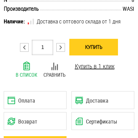
.............................................................................................................
Шплинты
Производитель
WASI
Наличие:
Доставка с оптового склада от 1 дня
Штифты и пальцы
КУПИТЬ
Купить в 1 клик
В СПИСОК
СРАВНИТЬ
Оплата
Доставка
Возврат
Сертификаты