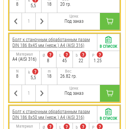
?
k
8
18
20 гр.
5,5
Цена:
Под заказ
Болт к станочным обработанным пазам
DIN 186 8х45 мм (нерж.) A4 (AISI 316)
В СПИСОК
Материал
?
?
?
?
Ø
L
b
P
A4 (AISI 316)
8
45
22
1.25
N
m
Вес:
?
k
8
18
26.82 гр.
5,5
Цена:
Под заказ
Болт к станочным обработанным пазам
DIN 186 8х50 мм (нерж.) A4 (AISI 316)
В СПИСОК
Материал
?
?
?
?
Ø
L
b
P