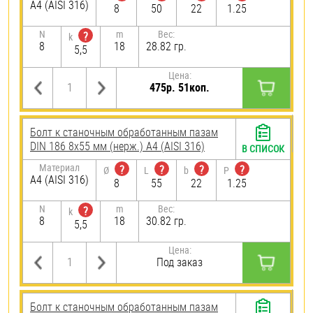
A4 (AISI 316)
8
50
22
1.25
N
m
Вес:
?
k
8
18
28.82 гр.
5,5
Цена:
475р. 51коп.
Болт к станочным обработанным пазам
DIN 186 8х55 мм (нерж.) A4 (AISI 316)
В СПИСОК
Материал
?
?
?
?
Ø
L
b
P
A4 (AISI 316)
8
55
22
1.25
N
m
Вес:
?
k
8
18
30.82 гр.
5,5
Цена:
Под заказ
Болт к станочным обработанным пазам