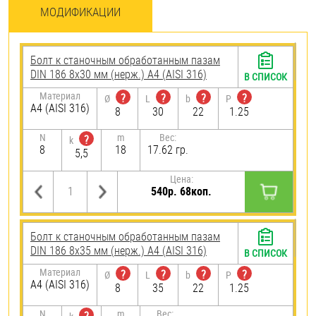
МОДИФИКАЦИИ
Болт к станочным обработанным пазам
DIN 186 8х30 мм (нерж.) A4 (AISI 316)
В СПИСОК
Материал
?
?
?
?
Ø
L
b
P
A4 (AISI 316)
8
30
22
1.25
N
m
Вес:
?
k
8
18
17.62 гр.
5,5
Цена:
540р. 68коп.
Болт к станочным обработанным пазам
DIN 186 8х35 мм (нерж.) A4 (AISI 316)
В СПИСОК
Материал
?
?
?
?
Ø
L
b
P
A4 (AISI 316)
8
35
22
1.25
N
m
Вес: