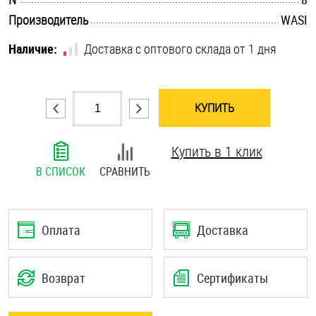
.............................................................................................................
Шплинты
Производитель
WASI
Наличие:
Доставка с оптового склада от 1 дня
Штифты и пальцы
КУПИТЬ
Купить в 1 клик
В СПИСОК
СРАВНИТЬ
Оплата
Доставка
Возврат
Сертификаты