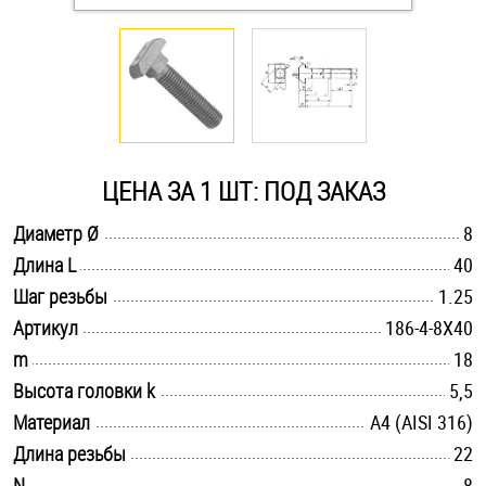
Оснастка и аксессуары для яхт
Пробки
Саморезы и шурупы
ЦЕНА ЗА 1 ШТ: ПОД ЗАКАЗ
.............................................................................................................
Диаметр Ø
8
Стопорные кольца
.............................................................................................................
Длина L
40
.............................................................................................................
Шаг резьбы
1.25
Такелаж
.............................................................................................................
Артикул
186-4-8X40
.............................................................................................................
m
18
Хомуты
.............................................................................................................
Высота головки k
5,5
Шайбы
.............................................................................................................
Материал
A4 (AISI 316)
.............................................................................................................
Длина резьбы
22
Шпильки
.............................................................................................................
N
8