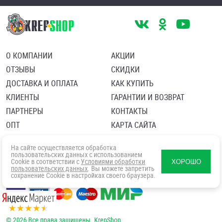
О КОМПАНИИ
АКЦИИ
ОТЗЫВЫ
СКИДКИ
ДОСТАВКА И ОПЛАТА
КАК КУПИТЬ
КЛИЕНТЫ
ГАРАНТИИ И ВОЗВРАТ
ПАРТНЕРЫ
КОНТАКТЫ
ОПТ
КАРТА САЙТА
Пользовательское соглашение
Политика в отношении обработки персональных данных
На сайте осуществляется обработка
Согласие посетителя сайта на обработку персональных данны
пользовательских данных с использованием
Cookie в соответствии с
Условиями обработки
ХОРОШО
пользовательских данных
. Вы можете запретить
сохранение Cookie в настройках своего браузера.
© 2026 Все права защищены. KrepShop