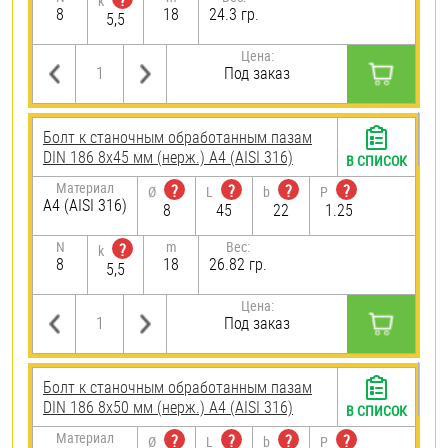
?
k
8
18
24.3 гр.
5,5
Цена:
Под заказ
Болт к станочным обработанным пазам
DIN 186 8х45 мм (нерж.) A4 (AISI 316)
В СПИСОК
Материал
?
?
?
?
Ø
L
b
P
A4 (AISI 316)
8
45
22
1.25
N
m
Вес:
?
k
8
18
26.82 гр.
5,5
Цена:
Под заказ
Болт к станочным обработанным пазам
DIN 186 8х50 мм (нерж.) A4 (AISI 316)
В СПИСОК
Материал
?
?
?
?
Ø
L
b
P