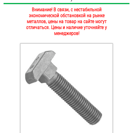
ОПЛАТА И ДОСТАВКА
Внимание! В связи, с нестабильной
Втулки
экономической обстановкой на рынке
НАШИ МАГАЗИНЫ
металлов, цены на товар на сайте могут
Гайки
отличаться. Цены и наличие уточняйте у
менеджеров!
Дюбели
Дюймовый крепёж
Заклепки (Гайки-Заклепки)
Инструмент
Крюки, кольца с метрической резьбой
Крюки, кольца с шурупной резьбой