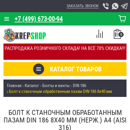
ЗАКАЗАТЬ ЗВОНОК
+7 (499) 673-00-94
КОРЗИНА
О КОМПАНИИ
0
СПИСОК
КАЛЬКУЛЯТОР
СРАВНЕНИЕ
РАСПРОДАЖА РОЗНИЧНОГО СКЛАДА! НА ВСЁ 70% СКИДКА!!!
ПОКУПОК
ОТЗЫВЫ
КАТАЛОГ ТОВАРОВ
КЛИЕНТЫ
Товары со скидкой
Главная
Каталог
Болты и винты
DIN 186
УСЛУГИ
Болт к станочным обработанным пазам DIN 186 8х40 мм
Анкеры
СКИДКИ
Антивандальный крепёж, инструмент
БОЛТ К СТАНОЧНЫМ ОБРАБОТАННЫМ
ОПТ
ПАЗАМ DIN 186 8Х40 ММ (НЕРЖ.) A4 (AISI
ПОКУПАТЕЛЯМ
316)
Болты и винты