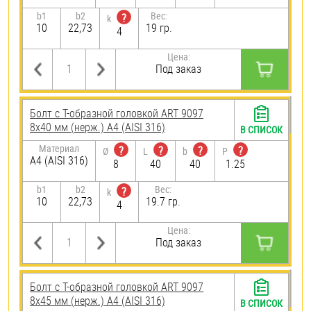
b1
b2
Вес:
?
k
10
22,73
19 гр.
4
Цена:
Под заказ
Болт с Т-образной головкой ART 9097
8х40 мм (нерж.) A4 (AISI 316)
В СПИСОК
Материал
?
?
?
?
Ø
L
b
P
A4 (AISI 316)
8
40
40
1.25
b1
b2
Вес:
?
k
10
22,73
19.7 гр.
4
Цена:
Под заказ
Болт с Т-образной головкой ART 9097
8х45 мм (нерж.) A4 (AISI 316)
В СПИСОК