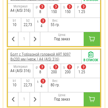
Материал
?
?
?
?
Ø
L
b
P
A4 (AISI 316)
8
150
150
1.25
b1
b2
Вес:
?
k
10
22,73
55 гр.
4
Цена:
Под заказ
Болт с Т-образной головкой ART 9097
8х200 мм (нерж.) A4 (AISI 316)
В СПИСОК
Материал
?
?
?
?
Ø
L
b
P
A4 (AISI 316)
8
200
200
1.25
b1
b2
Вес:
?
k
10
22,73
80 гр.
4
Цена:
Под заказ