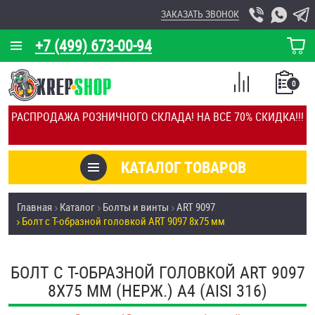
ЗАКАЗАТЬ ЗВОНОК
+7 (499) 673-00-94
КОРЗИНА
О КОМПАНИИ
0
СПИСОК
КАЛЬКУЛЯТОР
СРАВНЕНИЕ
РАСПРОДАЖА РОЗНИЧНОГО СКЛАДА! НА ВСЁ 70% СКИДКА!!!
ПОКУПОК
ОТЗЫВЫ
КАТАЛОГ ТОВАРОВ
КЛИЕНТЫ
Товары со скидкой
Главная
Каталог
Болты и винты
ART 9097
УСЛУГИ
Болт с Т-образной головкой ART 9097 8х75 мм
Анкеры
СКИДКИ
Антивандальный крепёж, инструмент
БОЛТ С Т-ОБРАЗНОЙ ГОЛОВКОЙ ART 9097
ОПТ
8Х75 ММ (НЕРЖ.) A4 (AISI 316)
ПОКУПАТЕЛЯМ
Болты и винты