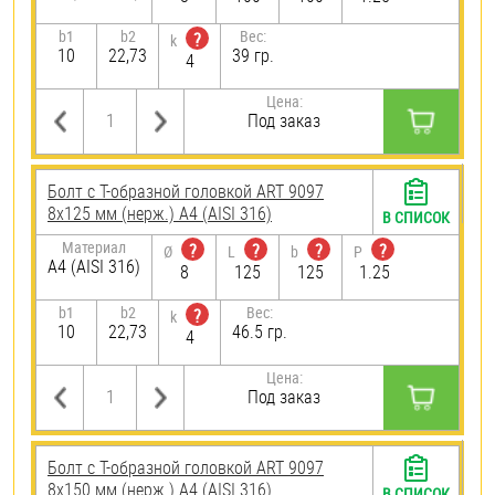
b1
b2
Вес:
?
k
10
22,73
39 гр.
4
Цена:
Под заказ
Болт с Т-образной головкой ART 9097
8х125 мм (нерж.) A4 (AISI 316)
В СПИСОК
Материал
?
?
?
?
Ø
L
b
P
A4 (AISI 316)
8
125
125
1.25
b1
b2
Вес:
?
k
10
22,73
46.5 гр.
4
Цена:
Под заказ
Болт с Т-образной головкой ART 9097
8х150 мм (нерж.) A4 (AISI 316)
В СПИСОК