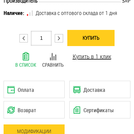
.............................................................................................................
Производитель
S+P
Шплинты
Наличие:
Доставка с оптового склада от 1 дня
Штифты и пальцы
КУПИТЬ
Купить в 1 клик
В СПИСОК
СРАВНИТЬ
Оплата
Доставка
Возврат
Сертификаты
МОДИФИКАЦИИ