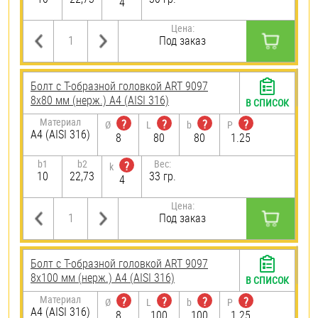
4
Цена:
Под заказ
Болт с Т-образной головкой ART 9097
8х80 мм (нерж.) A4 (AISI 316)
В СПИСОК
Материал
?
?
?
?
Ø
L
b
P
A4 (AISI 316)
8
80
80
1.25
b1
b2
Вес:
?
k
10
22,73
33 гр.
4
Цена:
Под заказ
Болт с Т-образной головкой ART 9097
8х100 мм (нерж.) A4 (AISI 316)
В СПИСОК
Материал
?
?
?
?
Ø
L
b
P
A4 (AISI 316)
8
100
100
1.25