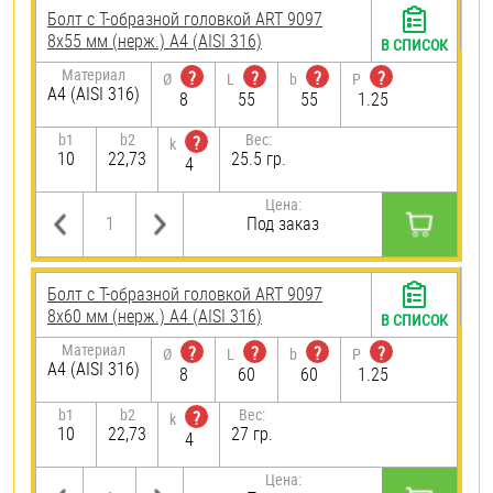
Болт с Т-образной головкой ART 9097
8х55 мм (нерж.) A4 (AISI 316)
В СПИСОК
Материал
?
?
?
?
Ø
L
b
P
A4 (AISI 316)
8
55
55
1.25
b1
b2
Вес:
?
k
10
22,73
25.5 гр.
4
Цена:
Под заказ
Болт с Т-образной головкой ART 9097
8х60 мм (нерж.) A4 (AISI 316)
В СПИСОК
Материал
?
?
?
?
Ø
L
b
P
A4 (AISI 316)
8
60
60
1.25
b1
b2
Вес:
?
k
10
22,73
27 гр.
4
Цена: