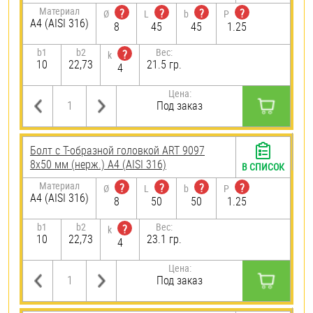
Материал
?
?
?
?
Ø
L
b
P
A4 (AISI 316)
8
45
45
1.25
b1
b2
Вес:
?
k
10
22,73
21.5 гр.
4
Цена:
Под заказ
Болт с Т-образной головкой ART 9097
8х50 мм (нерж.) A4 (AISI 316)
В СПИСОК
Материал
?
?
?
?
Ø
L
b
P
A4 (AISI 316)
8
50
50
1.25
b1
b2
Вес:
?
k
10
22,73
23.1 гр.
4
Цена:
Под заказ