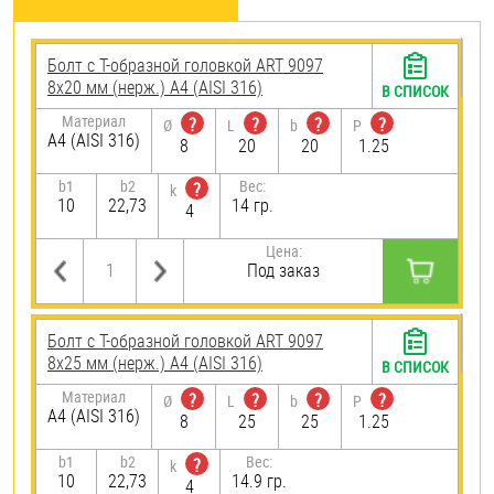
Болт с Т-образной головкой ART 9097
8х20 мм (нерж.) A4 (AISI 316)
В СПИСОК
Материал
?
?
?
?
Ø
L
b
P
A4 (AISI 316)
8
20
20
1.25
b1
b2
Вес:
?
k
10
22,73
14 гр.
4
Цена:
Под заказ
Болт с Т-образной головкой ART 9097
8х25 мм (нерж.) A4 (AISI 316)
В СПИСОК
Материал
?
?
?
?
Ø
L
b
P
A4 (AISI 316)
8
25
25
1.25
b1
b2
Вес:
?
k
10
22,73
14.9 гр.
4