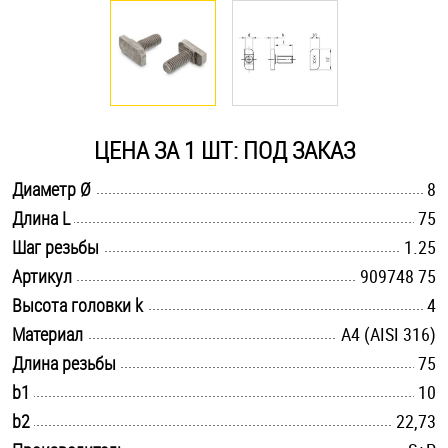
Оснастка и аксессуары для яхт
Пробки
ЦЕНА ЗА 1 ШТ: ПОД ЗАКАЗ
Саморезы и шурупы
.............................................................................................................
Диаметр Ø
8
.............................................................................................................
Длина L
75
Стопорные кольца
.............................................................................................................
Шаг резьбы
1.25
.............................................................................................................
Артикул
909748 75
Такелаж
.............................................................................................................
Высота головки k
4
.............................................................................................................
Материал
A4 (AISI 316)
Хомуты
.............................................................................................................
Длина резьбы
75
Шайбы
.............................................................................................................
b1
10
.............................................................................................................
b2
22,73
Шпильки