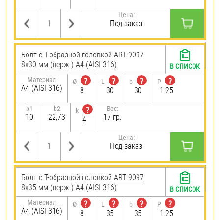
Цена:
Под заказ
Болт с Т-образной головкой ART 9097
8х30 мм (нерж.) A4 (AISI 316)
В СПИСОК
Материал
?
?
?
?
Ø
L
b
P
A4 (AISI 316)
8
30
30
1.25
b1
b2
Вес:
?
k
10
22,73
17 гр.
4
Цена:
Под заказ
Болт с Т-образной головкой ART 9097
8х35 мм (нерж.) A4 (AISI 316)
В СПИСОК
Материал
?
?
?
?
Ø
L
b
P
A4 (AISI 316)
8
35
35
1.25