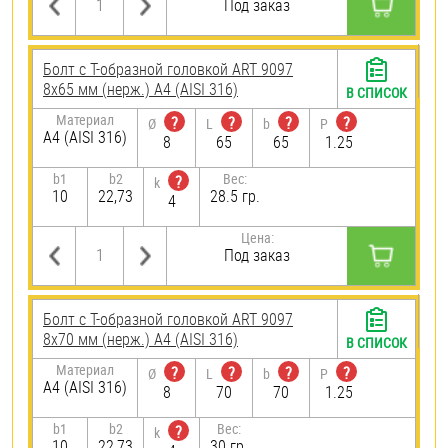
Под заказ
Болт с Т-образной головкой ART 9097
8х65 мм (нерж.) A4 (AISI 316)
В СПИСОК
Материал
?
?
?
?
Ø
L
b
P
A4 (AISI 316)
8
65
65
1.25
b1
b2
Вес:
?
k
10
22,73
28.5 гр.
4
Цена:
Под заказ
Болт с Т-образной головкой ART 9097
8х70 мм (нерж.) A4 (AISI 316)
В СПИСОК
Материал
?
?
?
?
Ø
L
b
P
A4 (AISI 316)
8
70
70
1.25
b1
b2
Вес:
?
k
10
22,73
30 гр.