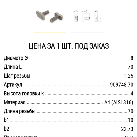
Оснастка и аксессуары для яхт
Пробки
ЦЕНА ЗА 1 ШТ: ПОД ЗАКАЗ
Саморезы и шурупы
.............................................................................................................
Диаметр Ø
8
.............................................................................................................
Длина L
70
Стопорные кольца
.............................................................................................................
Шаг резьбы
1.25
.............................................................................................................
Артикул
909748 70
Такелаж
.............................................................................................................
Высота головки k
4
.............................................................................................................
Материал
A4 (AISI 316)
Хомуты
.............................................................................................................
Длина резьбы
70
Шайбы
.............................................................................................................
b1
10
.............................................................................................................
b2
22,73
Шпильки