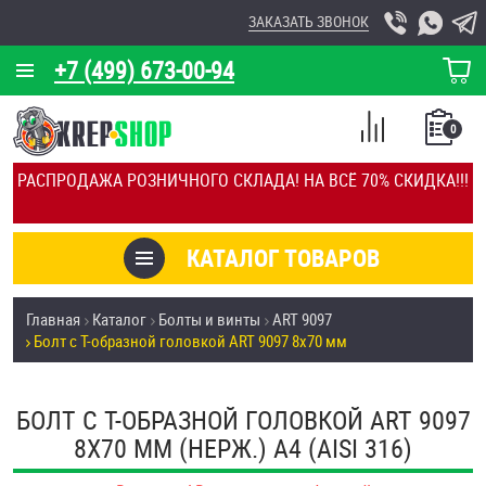
ЗАКАЗАТЬ ЗВОНОК
+7 (499) 673-00-94
КОРЗИНА
О КОМПАНИИ
0
СПИСОК
КАЛЬКУЛЯТОР
СРАВНЕНИЕ
РАСПРОДАЖА РОЗНИЧНОГО СКЛАДА! НА ВСЁ 70% СКИДКА!!!
ПОКУПОК
ОТЗЫВЫ
КАТАЛОГ ТОВАРОВ
КЛИЕНТЫ
Товары со скидкой
Главная
Каталог
Болты и винты
ART 9097
УСЛУГИ
Болт с Т-образной головкой ART 9097 8х70 мм
Анкеры
СКИДКИ
Антивандальный крепёж, инструмент
БОЛТ С Т-ОБРАЗНОЙ ГОЛОВКОЙ ART 9097
ОПТ
8Х70 ММ (НЕРЖ.) A4 (AISI 316)
ПОКУПАТЕЛЯМ
Болты и винты