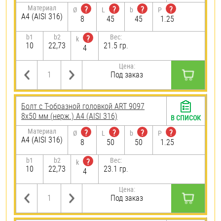
Материал
?
?
?
?
Ø
L
b
P
A4 (AISI 316)
8
45
45
1.25
b1
b2
Вес:
?
k
10
22,73
21.5 гр.
4
Цена:
Под заказ
Болт с Т-образной головкой ART 9097
8х50 мм (нерж.) A4 (AISI 316)
В СПИСОК
Материал
?
?
?
?
Ø
L
b
P
A4 (AISI 316)
8
50
50
1.25
b1
b2
Вес:
?
k
10
22,73
23.1 гр.
4
Цена:
Под заказ