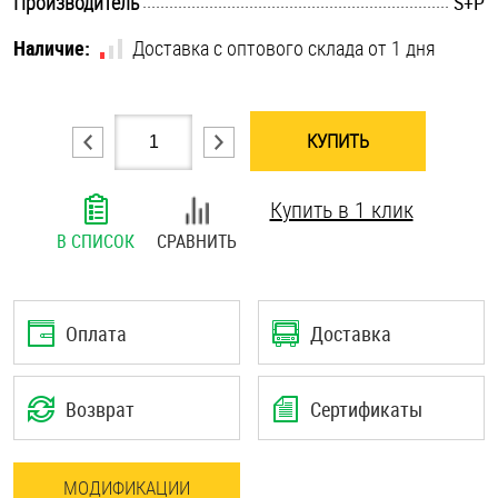
.............................................................................................................
Производитель
S+P
Шплинты
Наличие:
Доставка с оптового склада от 1 дня
Штифты и пальцы
КУПИТЬ
Купить в 1 клик
В СПИСОК
СРАВНИТЬ
Оплата
Доставка
Возврат
Сертификаты
МОДИФИКАЦИИ