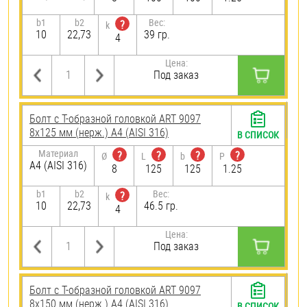
b1
b2
Вес:
?
k
10
22,73
39 гр.
4
Цена:
Под заказ
Болт с Т-образной головкой ART 9097
8х125 мм (нерж.) A4 (AISI 316)
В СПИСОК
Материал
?
?
?
?
Ø
L
b
P
A4 (AISI 316)
8
125
125
1.25
b1
b2
Вес:
?
k
10
22,73
46.5 гр.
4
Цена:
Под заказ
Болт с Т-образной головкой ART 9097
8х150 мм (нерж.) A4 (AISI 316)
В СПИСОК