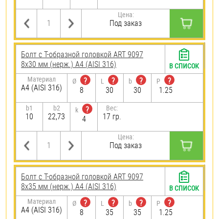
Цена:
Под заказ
Болт с Т-образной головкой ART 9097
8х30 мм (нерж.) A4 (AISI 316)
В СПИСОК
Материал
?
?
?
?
Ø
L
b
P
A4 (AISI 316)
8
30
30
1.25
b1
b2
Вес:
?
k
10
22,73
17 гр.
4
Цена:
Под заказ
Болт с Т-образной головкой ART 9097
8х35 мм (нерж.) A4 (AISI 316)
В СПИСОК
Материал
?
?
?
?
Ø
L
b
P
A4 (AISI 316)
8
35
35
1.25