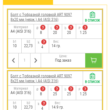
Болт с Т-образной головкой ART 9097
8х20 мм (нерж.) A4 (AISI 316)
В СПИСОК
Материал
?
?
?
?
Ø
L
b
P
A4 (AISI 316)
8
20
20
1.25
b1
b2
Вес:
?
k
10
22,73
14 гр.
4
Цена:
Под заказ
Болт с Т-образной головкой ART 9097
8х25 мм (нерж.) A4 (AISI 316)
В СПИСОК
Материал
?
?
?
?
Ø
L
b
P
A4 (AISI 316)
8
25
25
1.25
b1
b2
Вес:
?
k
10
22,73
14.9 гр.
4