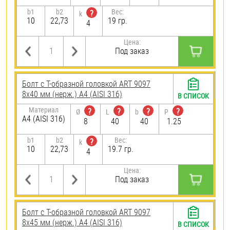
b1
b2
Вес:
?
k
10
22,73
19 гр.
4
Цена:
Под заказ
Болт с Т-образной головкой ART 9097
8х40 мм (нерж.) A4 (AISI 316)
В СПИСОК
Материал
?
?
?
?
Ø
L
b
P
A4 (AISI 316)
8
40
40
1.25
b1
b2
Вес:
?
k
10
22,73
19.7 гр.
4
Цена:
Под заказ
Болт с Т-образной головкой ART 9097
8х45 мм (нерж.) A4 (AISI 316)
В СПИСОК