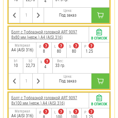
4
Цена:
Под заказ
Болт с Т-образной головкой ART 9097
8х80 мм (нерж.) A4 (AISI 316)
В СПИСОК
Материал
?
?
?
?
Ø
L
b
P
A4 (AISI 316)
8
80
80
1.25
b1
b2
Вес:
?
k
10
22,73
33 гр.
4
Цена:
Под заказ
Болт с Т-образной головкой ART 9097
8х100 мм (нерж.) A4 (AISI 316)
В СПИСОК
Материал
?
?
?
?
Ø
L
b
P
A4 (AISI 316)
8
100
100
1.25