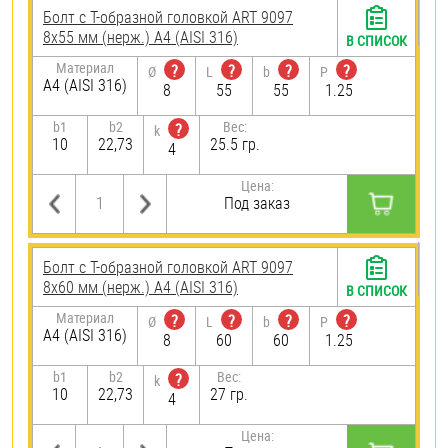
Болт с Т-образной головкой ART 9097
8х55 мм (нерж.) A4 (AISI 316)
В СПИСОК
Материал
?
?
?
?
Ø
L
b
P
A4 (AISI 316)
8
55
55
1.25
b1
b2
Вес:
?
k
10
22,73
25.5 гр.
4
Цена:
Под заказ
Болт с Т-образной головкой ART 9097
8х60 мм (нерж.) A4 (AISI 316)
В СПИСОК
Материал
?
?
?
?
Ø
L
b
P
A4 (AISI 316)
8
60
60
1.25
b1
b2
Вес:
?
k
10
22,73
27 гр.
4
Цена: