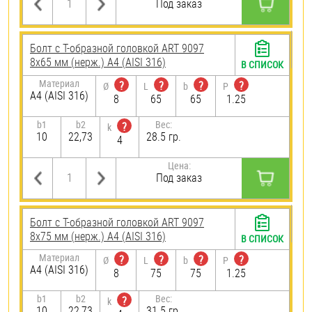
Под заказ
Болт с Т-образной головкой ART 9097
8х65 мм (нерж.) A4 (AISI 316)
В СПИСОК
Материал
?
?
?
?
Ø
L
b
P
A4 (AISI 316)
8
65
65
1.25
b1
b2
Вес:
?
k
10
22,73
28.5 гр.
4
Цена:
Под заказ
Болт с Т-образной головкой ART 9097
8х75 мм (нерж.) A4 (AISI 316)
В СПИСОК
Материал
?
?
?
?
Ø
L
b
P
A4 (AISI 316)
8
75
75
1.25
b1
b2
Вес:
?
k
10
22,73
31.5 гр.