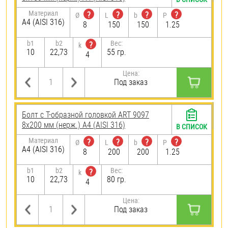
Материал
?
?
?
?
Ø
L
b
P
A4 (AISI 316)
8
150
150
1.25
b1
b2
Вес:
?
k
10
22,73
55 гр.
4
Цена:
Под заказ
Болт с Т-образной головкой ART 9097
8х200 мм (нерж.) A4 (AISI 316)
В СПИСОК
Материал
?
?
?
?
Ø
L
b
P
A4 (AISI 316)
8
200
200
1.25
b1
b2
Вес:
?
k
10
22,73
80 гр.
4
Цена:
Под заказ