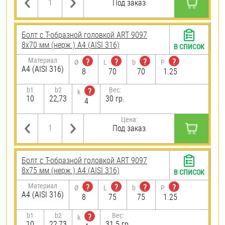
Под заказ
Болт с Т-образной головкой ART 9097
8х70 мм (нерж.) A4 (AISI 316)
В СПИСОК
Материал
?
?
?
?
Ø
L
b
P
A4 (AISI 316)
8
70
70
1.25
b1
b2
Вес:
?
k
10
22,73
30 гр.
4
Цена:
Под заказ
Болт с Т-образной головкой ART 9097
8х75 мм (нерж.) A4 (AISI 316)
В СПИСОК
Материал
?
?
?
?
Ø
L
b
P
A4 (AISI 316)
8
75
75
1.25
b1
b2
Вес:
?
k
10
22,73
31.5 гр.