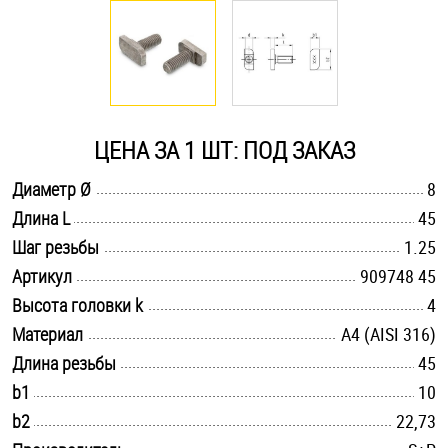
Оснастка и аксессуары для яхт
Пробки
ЦЕНА ЗА 1 ШТ: ПОД ЗАКАЗ
Саморезы и шурупы
.............................................................................................................
Диаметр Ø
8
.............................................................................................................
Длина L
45
Стопорные кольца
.............................................................................................................
Шаг резьбы
1.25
.............................................................................................................
Артикул
909748 45
Такелаж
.............................................................................................................
Высота головки k
4
.............................................................................................................
Материал
A4 (AISI 316)
Хомуты
.............................................................................................................
Длина резьбы
45
Шайбы
.............................................................................................................
b1
10
.............................................................................................................
b2
22,73
Шпильки