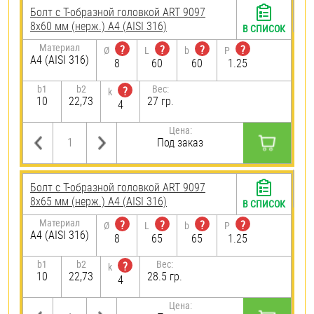
Болт с Т-образной головкой ART 9097
8х60 мм (нерж.) A4 (AISI 316)
В СПИСОК
Материал
?
?
?
?
Ø
L
b
P
A4 (AISI 316)
8
60
60
1.25
b1
b2
Вес:
?
k
10
22,73
27 гр.
4
Цена:
Под заказ
Болт с Т-образной головкой ART 9097
8х65 мм (нерж.) A4 (AISI 316)
В СПИСОК
Материал
?
?
?
?
Ø
L
b
P
A4 (AISI 316)
8
65
65
1.25
b1
b2
Вес:
?
k
10
22,73
28.5 гр.
4
Цена: