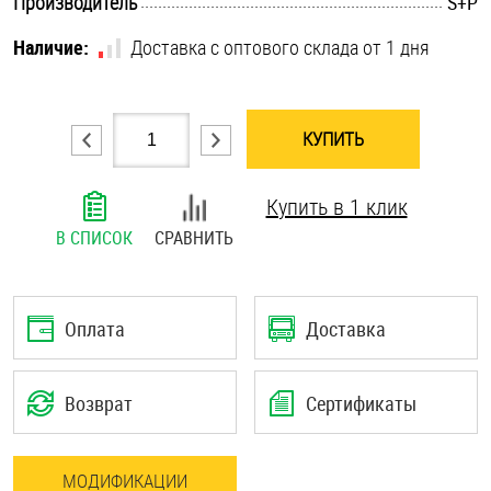
.............................................................................................................
Производитель
S+P
Шплинты
Наличие:
Доставка с оптового склада от 1 дня
Штифты и пальцы
КУПИТЬ
Купить в 1 клик
В СПИСОК
СРАВНИТЬ
Оплата
Доставка
Возврат
Сертификаты
МОДИФИКАЦИИ