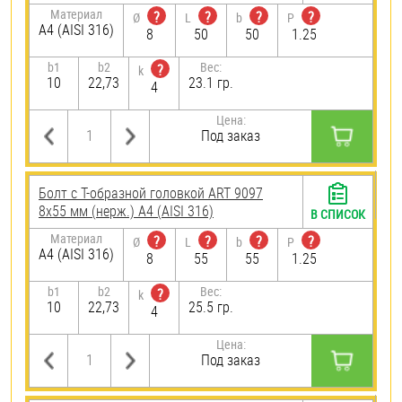
Материал
?
?
?
?
Ø
L
b
P
A4 (AISI 316)
8
50
50
1.25
b1
b2
Вес:
?
k
10
22,73
23.1 гр.
4
Цена:
Под заказ
Болт с Т-образной головкой ART 9097
8х55 мм (нерж.) A4 (AISI 316)
В СПИСОК
Материал
?
?
?
?
Ø
L
b
P
A4 (AISI 316)
8
55
55
1.25
b1
b2
Вес:
?
k
10
22,73
25.5 гр.
4
Цена:
Под заказ