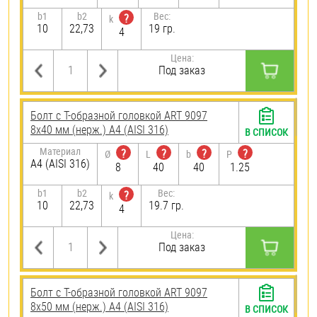
b1
b2
Вес:
?
k
10
22,73
19 гр.
4
Цена:
Под заказ
Болт с Т-образной головкой ART 9097
8х40 мм (нерж.) A4 (AISI 316)
В СПИСОК
Материал
?
?
?
?
Ø
L
b
P
A4 (AISI 316)
8
40
40
1.25
b1
b2
Вес:
?
k
10
22,73
19.7 гр.
4
Цена:
Под заказ
Болт с Т-образной головкой ART 9097
8х50 мм (нерж.) A4 (AISI 316)
В СПИСОК