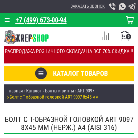
ЗАКАЗАТЬ ЗВОНОК
+7 (499) 673-00-94
КОРЗИНА
О КОМПАНИИ
0
СПИСОК
КАЛЬКУЛЯТОР
СРАВНЕНИЕ
РАСПРОДАЖА РОЗНИЧНОГО СКЛАДА! НА ВСЁ 70% СКИДКА!!!
ПОКУПОК
ОТЗЫВЫ
КАТАЛОГ ТОВАРОВ
КЛИЕНТЫ
Товары со скидкой
Главная
Каталог
Болты и винты
ART 9097
УСЛУГИ
Болт с Т-образной головкой ART 9097 8х45 мм
Анкеры
СКИДКИ
Антивандальный крепёж, инструмент
БОЛТ С Т-ОБРАЗНОЙ ГОЛОВКОЙ ART 9097
ОПТ
8Х45 ММ (НЕРЖ.) A4 (AISI 316)
ПОКУПАТЕЛЯМ
Болты и винты