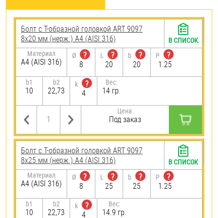
Болт с Т-образной головкой ART 9097
8х20 мм (нерж.) A4 (AISI 316)
В СПИСОК
Материал
?
?
?
?
Ø
L
b
P
A4 (AISI 316)
8
20
20
1.25
b1
b2
Вес:
?
k
10
22,73
14 гр.
4
Цена:
Под заказ
Болт с Т-образной головкой ART 9097
8х25 мм (нерж.) A4 (AISI 316)
В СПИСОК
Материал
?
?
?
?
Ø
L
b
P
A4 (AISI 316)
8
25
25
1.25
b1
b2
Вес:
?
k
10
22,73
14.9 гр.
4