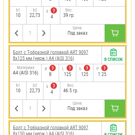
b1
b2
Вес:
?
k
10
22,73
39 гр.
4
Цена:
Под заказ
Болт с Т-образной головкой ART 9097
8х125 мм (нерж.) A4 (AISI 316)
В СПИСОК
Материал
?
?
?
?
Ø
L
b
P
A4 (AISI 316)
8
125
125
1.25
b1
b2
Вес:
?
k
10
22,73
46.5 гр.
4
Цена:
Под заказ
Болт с Т-образной головкой ART 9097
8х150 мм (нерж.) A4 (AISI 316)
В СПИСОК