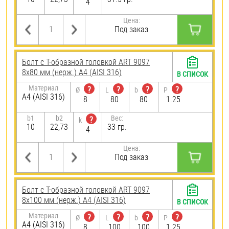
4
Цена:
Под заказ
Болт с Т-образной головкой ART 9097
8х80 мм (нерж.) A4 (AISI 316)
В СПИСОК
Материал
?
?
?
?
Ø
L
b
P
A4 (AISI 316)
8
80
80
1.25
b1
b2
Вес:
?
k
10
22,73
33 гр.
4
Цена:
Под заказ
Болт с Т-образной головкой ART 9097
8х100 мм (нерж.) A4 (AISI 316)
В СПИСОК
Материал
?
?
?
?
Ø
L
b
P
A4 (AISI 316)
8
100
100
1.25