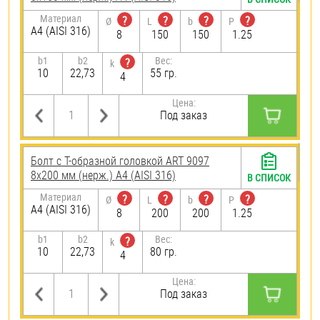
Материал
?
?
?
?
Ø
L
b
P
A4 (AISI 316)
8
150
150
1.25
b1
b2
Вес:
?
k
10
22,73
55 гр.
4
Цена:
Под заказ
Болт с Т-образной головкой ART 9097
8х200 мм (нерж.) A4 (AISI 316)
В СПИСОК
Материал
?
?
?
?
Ø
L
b
P
A4 (AISI 316)
8
200
200
1.25
b1
b2
Вес:
?
k
10
22,73
80 гр.
4
Цена:
Под заказ