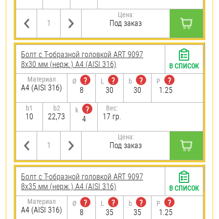
Цена:
Под заказ
Болт с Т-образной головкой ART 9097
8х30 мм (нерж.) A4 (AISI 316)
В СПИСОК
Материал
?
?
?
?
Ø
L
b
P
A4 (AISI 316)
8
30
30
1.25
b1
b2
Вес:
?
k
10
22,73
17 гр.
4
Цена:
Под заказ
Болт с Т-образной головкой ART 9097
8х35 мм (нерж.) A4 (AISI 316)
В СПИСОК
Материал
?
?
?
?
Ø
L
b
P
A4 (AISI 316)
8
35
35
1.25