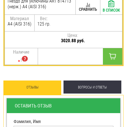
Гнездо для уключины ART 814713
(нерж.) A4 (AISI 316)
Шплинты
СРАВНИТЬ
В СПИСОК
Материал
Вес:
Штифты и пальцы
A4 (AISI 316)
125 гр.
Цена:
3020.88 руб.
Наличие
ОТЗЫВЫ
ВОПРОСЫ И ОТВЕТЫ
ОСТАВИТЬ ОТЗЫВ
Фамилия, Имя