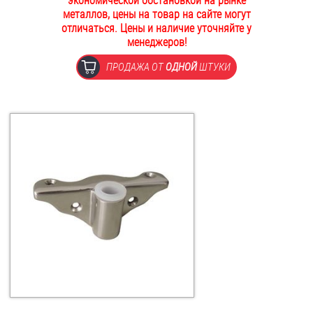
экономической обстановкой на рынке
металлов, цены на товар на сайте могут
ОПЛАТА И ДОСТАВКА
Втулки
отличаться. Цены и наличие уточняйте у
менеджеров!
НАШИ МАГАЗИНЫ
Гайки
ПРОДАЖА ОТ
ОДНОЙ
ШТУКИ
Дюбели
Дюймовый крепёж
Заклепки (Гайки-Заклепки)
Инструмент
Крюки, кольца с метрической резьбой
Крюки, кольца с шурупной резьбой