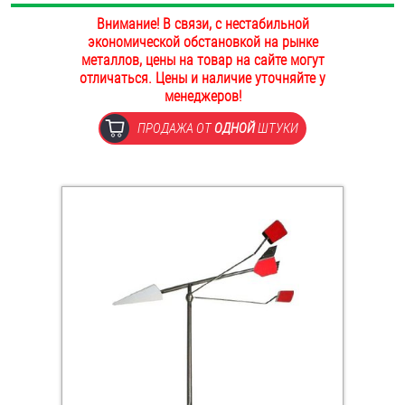
ОПЛАТА И ДОСТАВКА
Внимание! В связи, с нестабильной
Втулки
экономической обстановкой на рынке
металлов, цены на товар на сайте могут
НАШИ МАГАЗИНЫ
Гайки
отличаться. Цены и наличие уточняйте у
менеджеров!
Дюбели
ПРОДАЖА ОТ
ОДНОЙ
ШТУКИ
Дюймовый крепёж
Заклепки (Гайки-Заклепки)
Инструмент
Крюки, кольца с метрической резьбой
Крюки, кольца с шурупной резьбой