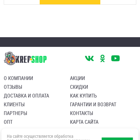
О КОМПАНИИ
АКЦИИ
ОТЗЫВЫ
СКИДКИ
ДОСТАВКА И ОПЛАТА
КАК КУПИТЬ
КЛИЕНТЫ
ГАРАНТИИ И ВОЗВРАТ
ПАРТНЕРЫ
КОНТАКТЫ
ОПТ
КАРТА САЙТА
Пользовательское соглашение
Политика в отношении обработки персональных данных
На сайте осуществляется обработка
Согласие посетителя сайта на обработку персональных данны