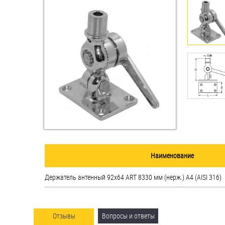
Втулки
Гайки
Дюбели
Дюймовый крепёж
Заклепки (Гайки-Заклепки)
Инструмент
Крюки, кольца с
Наименование
метрической резьбой
Держатель антенный 92х64 ART 8330 мм (нерж.) A4 (AISI 316)
Крюки, кольца с шурупной
резьбой
Оснастка и аксессуары для
Отзывы
Вопросы и ответы