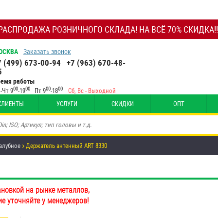
РАСПРОДАЖА РОЗНИЧНОГО СКЛАДА! НА ВСЁ 70% СКИДКА!!
ОСКВА
Заказать звонок
7 (499) 673-00-94
+7 (963) 670-48-
5
ремя работы
00
00
00
00
-Чт 9
-19
Пт 9
-18
Сб, Вс - Выходной
КЛИЕНТЫ
УСЛУГИ
СКИДКИ
ОПТ
алубное
Держатель антенный ART 8330
ановкой на рынке металлов,
ие уточняйте у менеджеров!