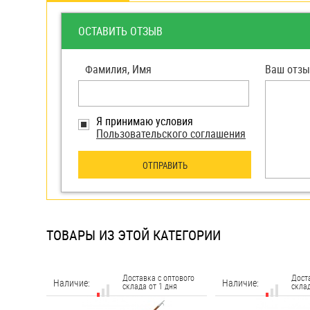
яхт
Пробки
ОСТАВИТЬ ОТЗЫВ
Саморезы и шурупы
Фамилия, Имя
Ваш отзы
Стопорные кольца
Я принимаю условия
Пользовательского соглашения
Такелаж
ОТПРАВИТЬ
Хомуты
Шайбы
Шпильки
ТОВАРЫ ИЗ ЭТОЙ КАТЕГОРИИ
Шплинты
Штифты и пальцы
Доставка с оптового
Дост
Наличие:
Наличие:
склада от 1 дня
склад