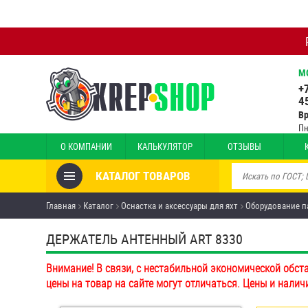
М
+
4
В
Пн
О КОМПАНИИ
КАЛЬКУЛЯТОР
ОТЗЫВЫ
КАТАЛОГ ТОВАРОВ
Товары со скидкой
Главная
Каталог
Оснастка и аксессуары для яхт
Оборудование п
Анкеры
ДЕРЖАТЕЛЬ АНТЕННЫЙ ART 8330
Антивандальный крепёж,
Внимание! В связи, с нестабильной экономической обст
инструмент
цены на товар на сайте могут отличаться. Цены и налич
Болты и винты