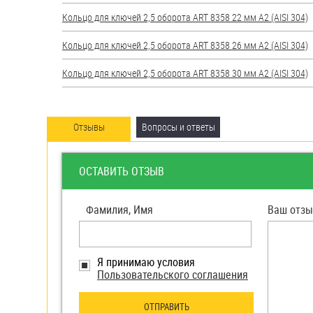
яхт
Кольцо для ключей 2,5 оборота ART 8358 22 мм А2 (AISI 304)
Пробки
Кольцо для ключей 2,5 оборота ART 8358 26 мм А2 (AISI 304)
Саморезы и шурупы
Кольцо для ключей 2,5 оборота ART 8358 30 мм А2 (AISI 304)
Стопорные кольца
Отзывы
Вопросы и ответы
Такелаж
Хомуты
ОСТАВИТЬ ОТЗЫВ
Шайбы
Фамилия, Имя
Ваш отзы
Шпильки
Шплинты
Я принимаю условия
Пользовательского соглашения
Штифты и пальцы
ОТПРАВИТЬ