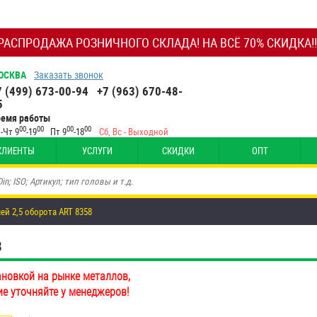
РАСПРОДАЖА РОЗНИЧНОГО СКЛАДА! НА ВСЁ 70% СКИДКА!!
ОСКВА
Заказать звонок
7 (499) 673-00-94
+7 (963) 670-48-
5
ремя работы
00
00
00
00
-Чт 9
-19
Пт 9
-18
Сб, Вс - Выходной
КЛИЕНТЫ
УСЛУГИ
СКИДКИ
ОПТ
ей 2,5 оборота ART 8358
8
ановкой на рынке металлов,
ие уточняйте у менеджеров!