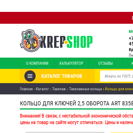
М
+
4
В
Пн
О КОМПАНИИ
КАЛЬКУЛЯТОР
ОТЗЫВЫ
КАТАЛОГ ТОВАРОВ
Товары со скидкой
Главная
Каталог
Такелаж
Такелажные кольца
Кольцо для ключ
Анкеры
КОЛЬЦО ДЛЯ КЛЮЧЕЙ 2,5 ОБОРОТА ART 835
Антивандальный крепёж,
Внимание! В связи, с нестабильной экономической обст
инструмент
цены на товар на сайте могут отличаться. Цены и налич
Болты и винты