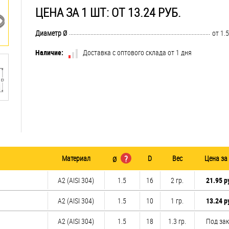
ЦЕНА ЗА 1 ШТ: ОТ 13.24 РУБ.
..............................................................................................................................
Диаметр Ø
от 1.5
Наличие:
Доставка с оптового склада от 1 дня
Материал
?
D
Вес
Цена за
Ø
А2 (AISI 304)
1.5
16
2 гр.
21.95 р
А2 (AISI 304)
1.5
10
1 гр.
13.24 р
А2 (AISI 304)
1.5
18
1.3 гр.
Под за