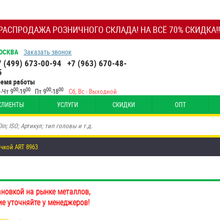
РАСПРОДАЖА РОЗНИЧНОГО СКЛАДА! НА ВСЁ 70% СКИДКА!!
ОСКВА
Заказать звонок
7 (499) 673-00-94
+7 (963) 670-48-
5
ремя работы
00
00
00
00
-Чт 9
-19
Пт 9
-18
Сб, Вс - Выходной
КЛИЕНТЫ
УСЛУГИ
СКИДКИ
ОПТ
чкой ART 8963
ановкой на рынке металлов,
ие уточняйте у менеджеров!