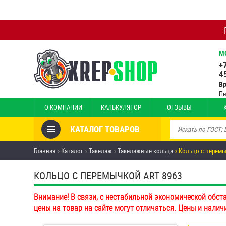
М
+
4
В
Пн
О КОМПАНИИ
КАЛЬКУЛЯТОР
ОТЗЫВЫ
КАТАЛОГ ТОВАРОВ
Товары со скидкой
Главная
Каталог
Такелаж
Такелажные кольца
Кольцо с перемы
Анкеры
КОЛЬЦО С ПЕРЕМЫЧКОЙ ART 8963
Антивандальный крепёж,
Внимание! В связи, с нестабильной экономической обст
инструмент
цены на товар на сайте могут отличаться. Цены и налич
Болты и винты