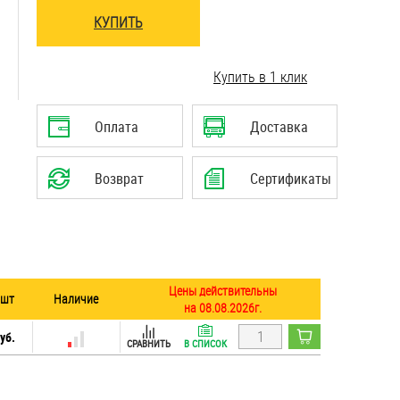
КУПИТЬ
..........................................................................
Купить в 1 клик
Оплата
Доставка
Возврат
Сертификаты
Цены действительны
 шт
Наличие
на 08.08.2026г.
уб.
СРАВНИТЬ
В СПИСОК