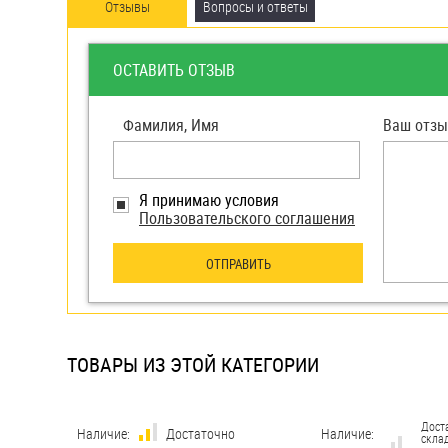
яхт
Отзывы
Вопросы и ответы
Пробки
ОСТАВИТЬ ОТЗЫВ
Саморезы и шурупы
Фамилия, Имя
Ваш отзы
Стопорные кольца
Я принимаю условия
Такелаж
Пользовательского соглашения
Хомуты
ОТПРАВИТЬ
Шайбы
Шпильки
ТОВАРЫ ИЗ ЭТОЙ КАТЕГОРИИ
Шплинты
Штифты и пальцы
Дост
Наличие:
Достаточно
Наличие:
склад