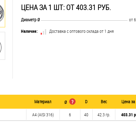
ЦЕНА ЗА 1 ШТ: ОТ 403.31 РУБ.
..............................................................................................................................
Диаметр Ø
от 6
Наличие:
Доставка с оптового склада от 1 дня
Материал
?
D
Вес
Цена за
Ø
A4 (AISI 316)
6
40
42.3 гр.
403.31 р