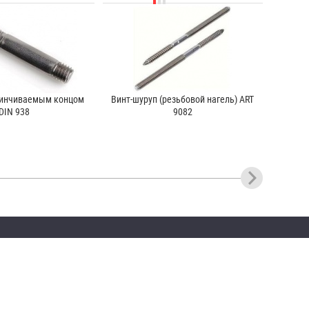
винчиваемым концом
Винт-шуруп (резьбовой нагель) ART
DIN 938
9082