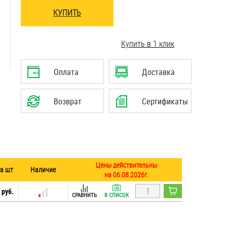
КУПИТЬ
..........................................................................
Купить в 1 клик
..........................................................................
Оплата
Доставка
Возврат
Сертификаты
Цены действительны
за шт
Наличие
на 06.08.2026г.
 руб.
СРАВНИТЬ
В СПИСОК