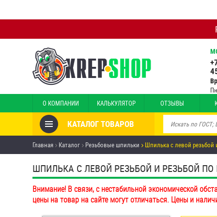
М
+
4
В
Пн
О КОМПАНИИ
КАЛЬКУЛЯТОР
ОТЗЫВЫ
КАТАЛОГ ТОВАРОВ
Товары со скидкой
Главная
Каталог
Резьбовые шпильки
Шпилька с левой резьбой 
Анкеры
ШПИЛЬКА С ЛЕВОЙ РЕЗЬБОЙ И РЕЗЬБОЙ ПО
Антивандальный крепёж,
Внимание! В связи, с нестабильной экономической обст
инструмент
цены на товар на сайте могут отличаться. Цены и налич
Болты и винты