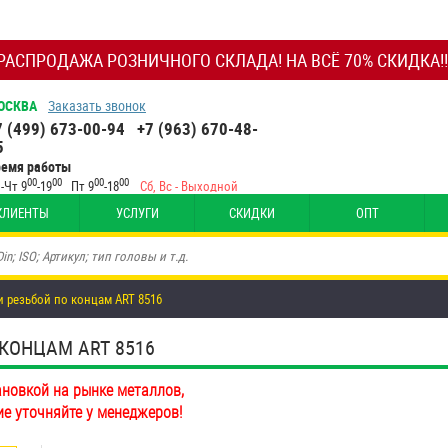
РАСПРОДАЖА РОЗНИЧНОГО СКЛАДА! НА ВСЁ 70% СКИДКА!!
ОСКВА
Заказать звонок
7 (499) 673-00-94
+7 (963) 670-48-
5
ремя работы
00
00
00
00
-Чт 9
-19
Пт 9
-18
Сб, Вс - Выходной
КЛИЕНТЫ
УСЛУГИ
СКИДКИ
ОПТ
и резьбой по концам ART 8516
 КОНЦАМ ART 8516
ановкой на рынке металлов,
ие уточняйте у менеджеров!