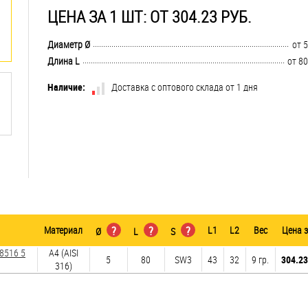
ЦЕНА ЗА 1 ШТ: ОТ 304.23 РУБ.
..............................................................................................................................
Диаметр Ø
от 5
..............................................................................................................................
Длина L
от 80
Наличие:
Доставка с оптового склада от 1 дня
Материал
?
?
?
L1
L2
Вес
Цена 
Ø
L
S
8516 5
A4 (AISI
5
80
SW3
43
32
9 гр.
304.23
316)