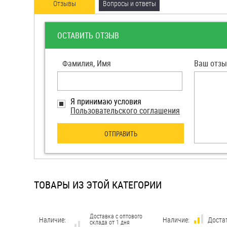
яхт
Отзывы
Вопросы и ответы
Пробки
ОСТАВИТЬ ОТЗЫВ
Саморезы и шурупы
Фамилия, Имя
Ваш отзы
Стопорные кольца
Я принимаю условия
Такелаж
Пользовательского соглашения
Хомуты
ОТПРАВИТЬ
Шайбы
Шпильки
ТОВАРЫ ИЗ ЭТОЙ КАТЕГОРИИ
Шплинты
Штифты и пальцы
Доставка с оптового
Наличие:
Наличие:
Доста
склада от 1 дня