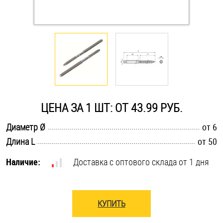
Оснастка и аксессуары для яхт
Пробки
Саморезы и шурупы
ЦЕНА ЗА 1 ШТ: ОТ 43.99 РУБ.
Стопорные кольца
.............................................................................................................
Диаметр Ø
от 6
.............................................................................................................
Длина L
от 50
Такелаж
Наличие:
Доставка с оптового склада от 1 дня
Хомуты
Шайбы
КУПИТЬ
Шпильки