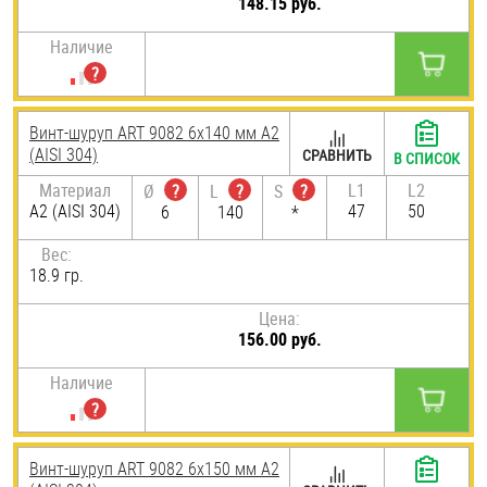
148.15 руб.
Наличие
Винт-шуруп ART 9082 6х140 мм А2
(AISI 304)
СРАВНИТЬ
В СПИСОК
Материал
L1
L2
Ø
?
L
?
S
?
А2 (AISI 304)
47
50
6
140
*
Вес:
18.9 гр.
Цена:
156.00 руб.
Наличие
Винт-шуруп ART 9082 6х150 мм А2