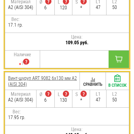
Материал
L1
L2
Ø
?
L
?
S
?
А2 (AISI 304)
47
50
6
120
*
Вес:
17.1 гр.
Цена:
109.05 руб.
Наличие
Винт-шуруп ART 9082 6х130 мм А2
(AISI 304)
СРАВНИТЬ
В СПИСОК
Материал
L1
L2
Ø
?
L
?
S
?
А2 (AISI 304)
47
50
6
130
*
Вес:
17.95 гр.
Цена: