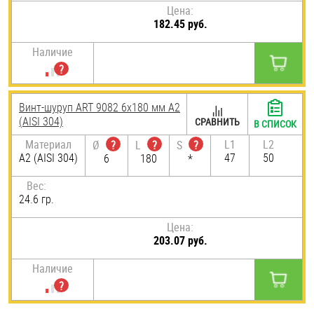
Цена:
182.45 руб.
Наличие
Винт-шуруп ART 9082 6х180 мм А2
(AISI 304)
СРАВНИТЬ
В СПИСОК
Материал
L1
L2
Ø
?
L
?
S
?
А2 (AISI 304)
47
50
6
180
*
Вес:
24.6 гр.
Цена:
203.07 руб.
Наличие