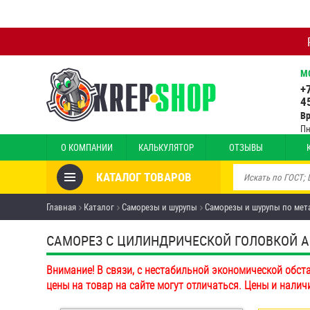
М
+
4
В
Пн
О КОМПАНИИ
КАЛЬКУЛЯТОР
ОТЗЫВЫ
КАТАЛОГ ТОВАРОВ
Товары со скидкой
Главная
Каталог
Саморезы и шурупы
Саморезы и шурупы по мет
Анкеры
САМОРЕЗ С ЦИЛИНДРИЧЕСКОЙ ГОЛОВКОЙ AR
Антивандальный крепёж,
Внимание! В связи, с нестабильной экономической обст
инструмент
цены на товар на сайте могут отличаться. Цены и налич
Болты и винты