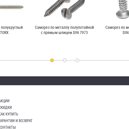
 полукруглый
Саморез по металлу полупотайной
Саморез по м
 TORX
с прямым шлицем DIN 7973
DIN
АКЦИИ
СКИДКИ
КАК КУПИТЬ
ГАРАНТИИ И ВОЗВРАТ
КОНТАКТЫ