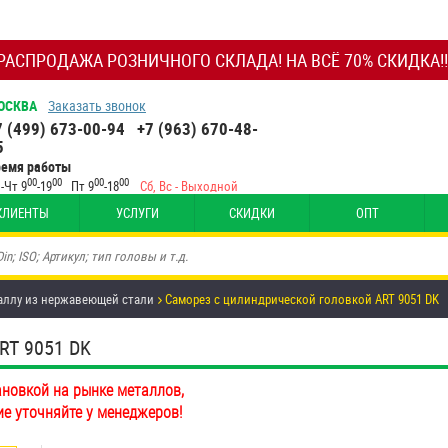
РАСПРОДАЖА РОЗНИЧНОГО СКЛАДА! НА ВСЁ 70% СКИДКА!!
ОСКВА
Заказать звонок
7 (499) 673-00-94
+7 (963) 670-48-
5
ремя работы
00
00
00
00
-Чт 9
-19
Пт 9
-18
Сб, Вс - Выходной
КЛИЕНТЫ
УСЛУГИ
СКИДКИ
ОПТ
аллу из нержавеющей стали
Саморез с цилиндрической головкой ART 9051 DK
T 9051 DK
ановкой на рынке металлов,
ие уточняйте у менеджеров!