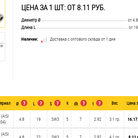
ЦЕНА ЗА 1 ШТ: ОТ 8.11 РУБ.
..............................................................................................................................
Диаметр Ø
от 4.8
..............................................................................................................................
Длина L
от 19
Наличие:
Доставка с оптового склада от 1 дня
ериал
?
?
?
k
?
?
Вес
Цена 
Ø
L
S
dk
t
 (AISI
4.8
19
SW3
5
7
2.92
3.1 гр.
16.17
04)
 (AISI
4.8
22
SW3
5
7
2.92
4.1 гр.
8.11 