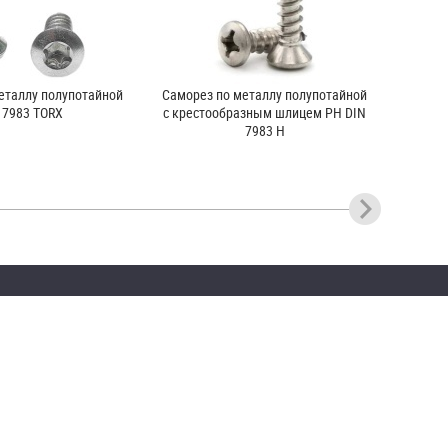
еталлу полупотайной
Саморез по металлу полупотайной
 7983 TORX
с крестообразным шлицем PH DIN
7983 H