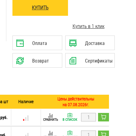
КУПИТЬ
..........................................................................
Купить в 1 клик
..........................................................................
Оплата
Доставка
Возврат
Сертификаты
Цены действительны
за шт
Наличие
на 07.08.2026г.
 руб.
СРАВНИТЬ
В СПИСОК
руб.