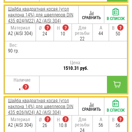
Шайба квадратная косая (угол
наклона 14%) для швеллеров DIN
СРАВНИТЬ
В СПИСОК
435 Ф24(М22) А2 (AISI 304)
Материал
Для
A
Ø
?
H
?
B
?
резьбы
А2 (AISI 304)
44
24
10
50
22
Вес:
90 гр.
Цена:
1510.31 руб.
Наличие
Шайба квадратная косая (угол
наклона 14%) для швеллеров DIN
СРАВНИТЬ
В СПИСОК
435 Ф26(М24) А2 (AISI 304)
Материал
Для
A
Ø
?
H
?
B
?
резьбы
А2 (AISI 304)
56
26
10.8
56
24