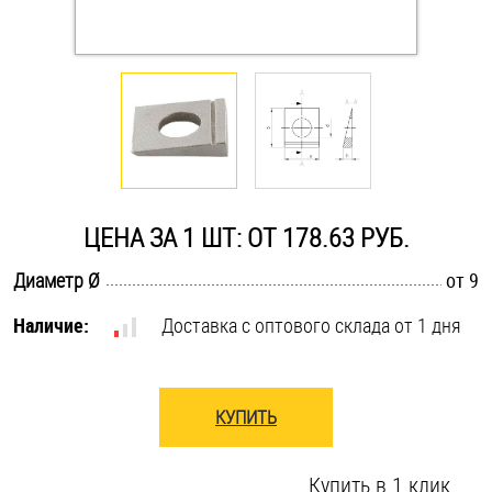
Оснастка и аксессуары для яхт
Пробки
Саморезы и шурупы
ЦЕНА ЗА 1 ШТ: ОТ 178.63 РУБ.
Стопорные кольца
.............................................................................................................
Диаметр Ø
от 9
Такелаж
Наличие:
Доставка с оптового склада от 1 дня
Хомуты
КУПИТЬ
Шайбы
Шпильки
Купить в 1 клик