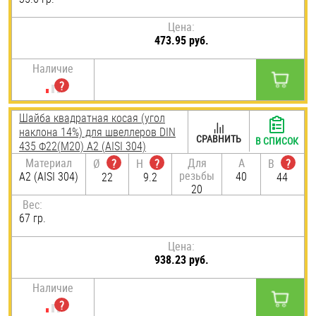
Цена:
473.95 руб.
Наличие
Шайба квадратная косая (угол
наклона 14%) для швеллеров DIN
СРАВНИТЬ
В СПИСОК
435 Ф22(М20) А2 (AISI 304)
Материал
Для
A
Ø
?
H
?
B
?
резьбы
А2 (AISI 304)
40
22
9.2
44
20
Вес:
67 гр.
Цена:
938.23 руб.
Наличие