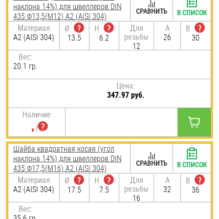
наклона 14%) для швеллеров DIN
СРАВНИТЬ
В СПИСОК
435 Ф13,5(М12) А2 (AISI 304)
Материал
Для
A
Ø
?
H
?
B
?
резьбы
А2 (AISI 304)
26
13.5
6.2
30
12
Вес:
20.1 гр.
Цена:
347.97 руб.
Наличие
Шайба квадратная косая (угол
наклона 14%) для швеллеров DIN
СРАВНИТЬ
В СПИСОК
435 Ф17,5(М16) А2 (AISI 304)
Материал
Для
A
Ø
?
H
?
B
?
резьбы
А2 (AISI 304)
32
17.5
7.5
36
16
Вес:
35.6 гр.