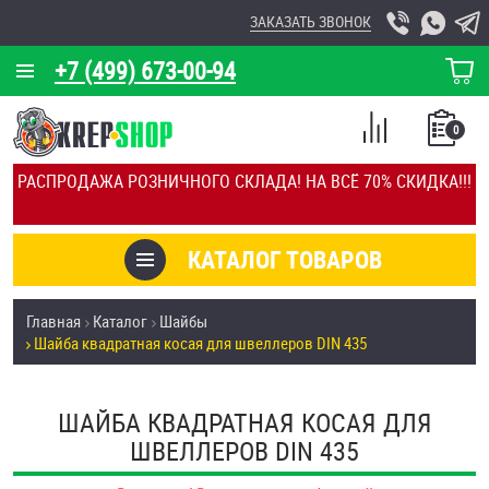
ЗАКАЗАТЬ ЗВОНОК
+7 (499) 673-00-94
КОРЗИНА
О КОМПАНИИ
0
СПИСОК
КАЛЬКУЛЯТОР
СРАВНЕНИЕ
РАСПРОДАЖА РОЗНИЧНОГО СКЛАДА! НА ВСЁ 70% СКИДКА!!!
ПОКУПОК
ОТЗЫВЫ
КАТАЛОГ ТОВАРОВ
КЛИЕНТЫ
Товары со скидкой
Главная
Каталог
Шайбы
УСЛУГИ
Шайба квадратная косая для швеллеров DIN 435
Анкеры
СКИДКИ
Антивандальный крепёж, инструмент
ШАЙБА КВАДРАТНАЯ КОСАЯ ДЛЯ
ОПТ
ШВЕЛЛЕРОВ DIN 435
ПОКУПАТЕЛЯМ
Болты и винты