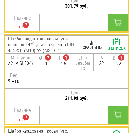
Цена:
301.79 руб.
Наличие
Шайба квадратная косая (угол
наклона 14%) для швеллеров DIN
СРАВНИТЬ
В СПИСОК
435 Ф11(М10) А2 (AISI 304)
Материал
Для
A
Ø
?
H
?
B
?
резьбы
А2 (AISI 304)
22
11
4.6
22
10
Вес:
9.4 гр.
Цена:
311.98 руб.
Наличие
Шайба квадратная косая (угол