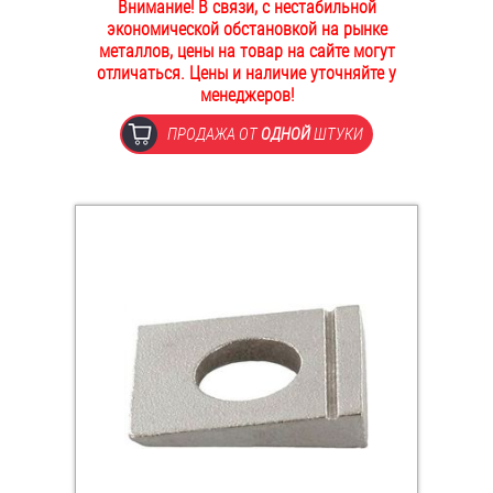
Внимание! В связи, с нестабильной
ОПЛАТА И ДОСТАВКА
экономической обстановкой на рынке
Втулки
металлов, цены на товар на сайте могут
отличаться. Цены и наличие уточняйте у
НАШИ МАГАЗИНЫ
Гайки
менеджеров!
ПРОДАЖА ОТ
ОДНОЙ
ШТУКИ
Дюбели
Дюймовый крепёж
Заклепки (Гайки-Заклепки)
Инструмент
Крюки, кольца с метрической резьбой
Крюки, кольца с шурупной резьбой