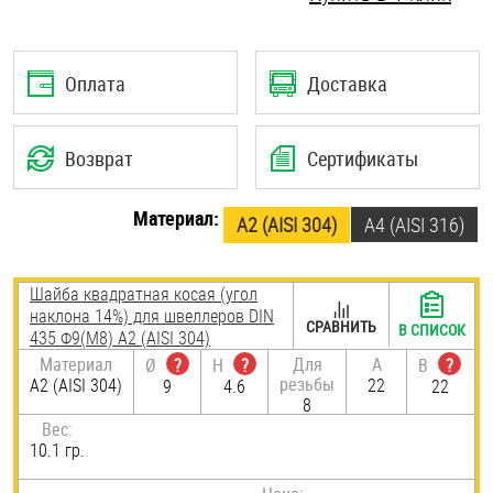
Шплинты
Штифты и пальцы
Оплата
Доставка
Возврат
Сертификаты
Материал:
А2 (AISI 304)
A4 (AISI 316)
Шайба квадратная косая (угол
наклона 14%) для швеллеров DIN
СРАВНИТЬ
В СПИСОК
435 Ф9(М8) А2 (AISI 304)
Материал
Для
A
Ø
?
H
?
B
?
резьбы
А2 (AISI 304)
22
9
4.6
22
8
Вес:
10.1 гр.