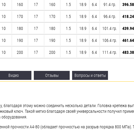
10
160
17
160
1.5
18.9
6.4
91.4 гр.
396.58
10
170
17
170
1.5
18.9
6.4
96.4 гр.
418.24
10
180
17
180
1.5
18.9
6.4
101.4 гр.
439.94
10
190
17
190
1.5
18.9
6.4
106.4 гр.
461.64
10
200
17
200
1.5
18.9
6.4
111.4 гр.
483.38
Видео
Отзывы
Вопросы и ответы
, благодаря этому можно соединить несколько детали. Головка крепежа вып
ожковый ключ. Такой метиз благодаря своей универсальности получил приме
а оборудования.
енной прочности А4-80 (обладает прочностью на разрыв порядка 800 МПа).