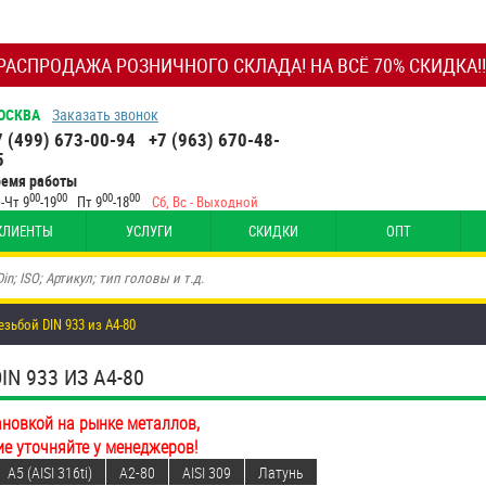
РАСПРОДАЖА РОЗНИЧНОГО СКЛАДА! НА ВСЁ 70% СКИДКА!!
ОСКВА
Заказать звонок
7 (499) 673-00-94
+7 (963) 670-48-
5
ремя работы
00
00
00
00
-Чт 9
-19
Пт 9
-18
Сб, Вс - Выходной
КЛИЕНТЫ
УСЛУГИ
СКИДКИ
ОПТ
зьбой DIN 933 из A4-80
N 933 ИЗ A4-80
ановкой на рынке металлов,
ие уточняйте у менеджеров!
A5 (AISI 316ti)
A2-80
AISI 309
Латунь