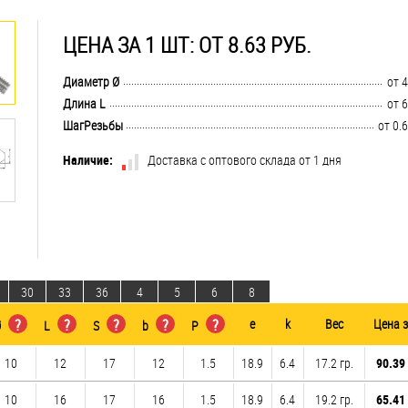
ЦЕНА ЗА 1 ШТ: ОТ 8.63 РУБ.
..............................................................................................................................
Диаметр Ø
от 4
..............................................................................................................................
Длина L
от 6
..............................................................................................................................
ШагРезьбы
от 0.6
Наличие:
Доставка с оптового склада от 1 дня
30
33
36
4
5
6
8
?
?
?
?
?
e
k
Вес
Цена 
Ø
L
S
b
P
10
12
17
12
1.5
18.9
6.4
17.2 гр.
90.39 
10
16
17
16
1.5
18.9
6.4
19.2 гр.
65.41 