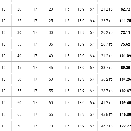
10
20
17
20
1.5
18.9
6.4
21.2 гр.
62.72 
10
25
17
25
1.5
18.9
6.4
23.7 гр.
111.75
10
30
17
30
1.5
18.9
6.4
26.2 гр.
72.11 
10
35
17
35
1.5
18.9
6.4
28.7 гр.
75.62 
10
40
17
40
1.5
18.9
6.4
31.2 гр.
101.09
10
45
17
45
1.5
18.9
6.4
33.7 гр.
89.25 
10
50
17
50
1.5
18.9
6.4
36.2 гр.
104.26
10
55
17
55
1.5
18.9
6.4
38.7 гр.
102.67
10
60
17
60
1.5
18.9
6.4
41.3 гр.
109.40
10
65
17
65
1.5
18.9
6.4
43.8 гр.
116.30
10
70
17
70
1.5
18.9
6.4
46.3 гр.
122.72