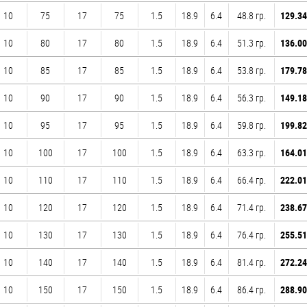
10
75
17
75
1.5
18.9
6.4
48.8 гр.
129.34
10
80
17
80
1.5
18.9
6.4
51.3 гр.
136.00
10
85
17
85
1.5
18.9
6.4
53.8 гр.
179.78
10
90
17
90
1.5
18.9
6.4
56.3 гр.
149.18
10
95
17
95
1.5
18.9
6.4
59.8 гр.
199.82
10
100
17
100
1.5
18.9
6.4
63.3 гр.
164.01
10
110
17
110
1.5
18.9
6.4
66.4 гр.
222.01
10
120
17
120
1.5
18.9
6.4
71.4 гр.
238.67
10
130
17
130
1.5
18.9
6.4
76.4 гр.
255.51
10
140
17
140
1.5
18.9
6.4
81.4 гр.
272.24
10
150
17
150
1.5
18.9
6.4
86.4 гр.
288.90