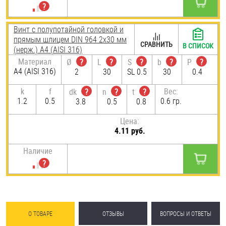
Винт с полупотайной головкой и
прямым шлицем DIN 964 2х30 мм
СРАВНИТЬ
В СПИСОК
(нерж.) A4 (AISI 316)
Материал
Ø
?
L
?
S
?
b
?
P
?
A4 (AISI 316)
2
30
SL 0.5
30
0.4
k
f
Вес:
dk
?
n
?
t
?
1.2
0.5
0.6 гр.
3.8
0.5
0.8
Цена:
4.11 руб.
Наличие
О ТОВАРЕ
ОТЗЫВЫ
ВОПРОСЫ И ОТВЕТЫ