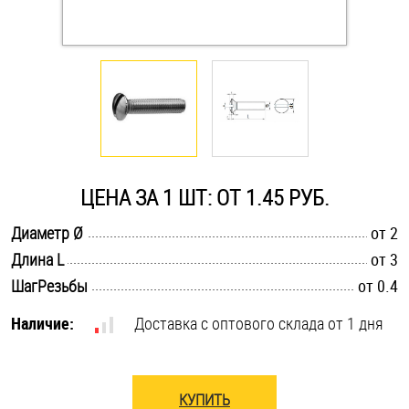
Оснастка и аксессуары для яхт
Пробки
Саморезы и шурупы
ЦЕНА ЗА 1 ШТ: ОТ 1.45 РУБ.
Стопорные кольца
.............................................................................................................
Диаметр Ø
от 2
.............................................................................................................
Длина L
от 3
Такелаж
.............................................................................................................
ШагРезьбы
от 0.4
Хомуты
Наличие:
Доставка с оптового склада от 1 дня
Шайбы
Шпильки
КУПИТЬ