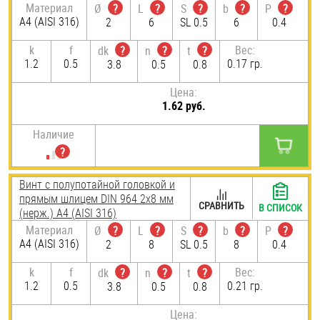
Материал
Ø
?
L
?
S
?
b
?
P
?
A4 (AISI 316)
2
6
SL 0.5
6
0.4
k
f
Вес:
dk
?
n
?
t
?
1.2
0.5
0.17 гр.
3.8
0.5
0.8
Цена:
1.62 руб.
Наличие
Винт с полупотайной головкой и
прямым шлицем DIN 964 2х8 мм
СРАВНИТЬ
В СПИСОК
(нерж.) A4 (AISI 316)
Материал
Ø
?
L
?
S
?
b
?
P
?
A4 (AISI 316)
2
8
SL 0.5
8
0.4
k
f
Вес:
dk
?
n
?
t
?
1.2
0.5
0.21 гр.
3.8
0.5
0.8
Цена: