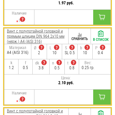
1.97 руб.
Наличие
Винт с полупотайной головкой и
прямым шлицем DIN 964 2х10 мм
СРАВНИТЬ
В СПИСОК
(нерж.) A4 (AISI 316)
Материал
Ø
?
L
?
S
?
b
?
P
?
A4 (AISI 316)
2
10
SL 0.5
10
0.4
k
f
Вес:
dk
?
n
?
t
?
1.2
0.5
0.25 гр.
3.8
0.5
0.8
Цена:
2.10 руб.
Наличие
Винт с полупотайной головкой и