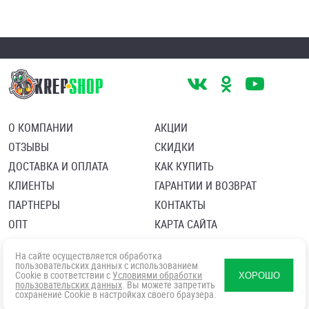
О КОМПАНИИ
АКЦИИ
ОТЗЫВЫ
СКИДКИ
ДОСТАВКА И ОПЛАТА
КАК КУПИТЬ
КЛИЕНТЫ
ГАРАНТИИ И ВОЗВРАТ
ПАРТНЕРЫ
КОНТАКТЫ
ОПТ
КАРТА САЙТА
Пользовательское соглашение
Политика в отношении обработки персональных данных
На сайте осуществляется обработка
Согласие посетителя сайта на обработку персональных данны
пользовательских данных с использованием
Cookie в соответствии с
Условиями обработки
ХОРОШО
пользовательских данных
. Вы можете запретить
сохранение Cookie в настройках своего браузера.