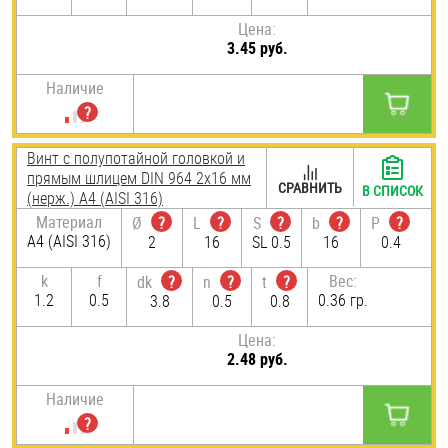
Цена:
3.45 руб.
Наличие
Винт с полупотайной головкой и
прямым шлицем DIN 964 2х16 мм
СРАВНИТЬ
В СПИСОК
(нерж.) A4 (AISI 316)
Материал
Ø
?
L
?
S
?
b
?
P
?
A4 (AISI 316)
2
16
SL 0.5
16
0.4
k
f
Вес:
dk
?
n
?
t
?
1.2
0.5
0.36 гр.
3.8
0.5
0.8
Цена:
2.48 руб.
Наличие