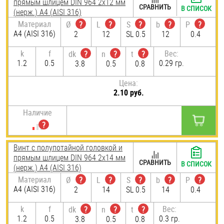
прямым шлицем DIN 964 2х12 мм
СРАВНИТЬ
В СПИСОК
(нерж.) A4 (AISI 316)
Материал
Ø
?
L
?
S
?
b
?
P
?
A4 (AISI 316)
2
12
SL 0.5
12
0.4
k
f
Вес:
dk
?
n
?
t
?
1.2
0.5
0.29 гр.
3.8
0.5
0.8
Цена:
2.10 руб.
Наличие
Винт с полупотайной головкой и
прямым шлицем DIN 964 2х14 мм
СРАВНИТЬ
В СПИСОК
(нерж.) A4 (AISI 316)
Материал
Ø
?
L
?
S
?
b
?
P
?
A4 (AISI 316)
2
14
SL 0.5
14
0.4
k
f
Вес:
dk
?
n
?
t
?
1.2
0.5
0.3 гр.
3.8
0.5
0.8