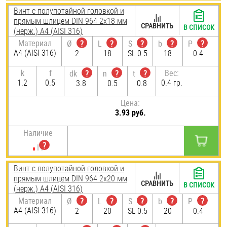
Винт с полупотайной головкой и
прямым шлицем DIN 964 2х18 мм
СРАВНИТЬ
В СПИСОК
(нерж.) A4 (AISI 316)
Материал
Ø
?
L
?
S
?
b
?
P
?
A4 (AISI 316)
2
18
SL 0.5
18
0.4
k
f
Вес:
dk
?
n
?
t
?
1.2
0.5
0.4 гр.
3.8
0.5
0.8
Цена:
3.93 руб.
Наличие
Винт с полупотайной головкой и
прямым шлицем DIN 964 2х20 мм
СРАВНИТЬ
В СПИСОК
(нерж.) A4 (AISI 316)
Материал
Ø
?
L
?
S
?
b
?
P
?
A4 (AISI 316)
2
20
SL 0.5
20
0.4