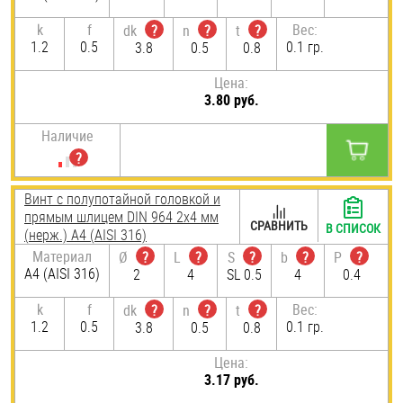
k
f
Вес:
dk
?
n
?
t
?
1.2
0.5
0.1 гр.
3.8
0.5
0.8
Цена:
3.80 руб.
Наличие
Винт с полупотайной головкой и
прямым шлицем DIN 964 2х4 мм
СРАВНИТЬ
В СПИСОК
(нерж.) A4 (AISI 316)
Материал
Ø
?
L
?
S
?
b
?
P
?
A4 (AISI 316)
2
4
SL 0.5
4
0.4
k
f
Вес:
dk
?
n
?
t
?
1.2
0.5
0.1 гр.
3.8
0.5
0.8
Цена:
3.17 руб.