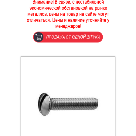
Внимание! В связи, с нестабильной
ОПЛАТА И ДОСТАВКА
экономической обстановкой на рынке
Втулки
металлов, цены на товар на сайте могут
отличаться. Цены и наличие уточняйте у
НАШИ МАГАЗИНЫ
Гайки
менеджеров!
ПРОДАЖА ОТ
ОДНОЙ
ШТУКИ
Дюбели
Дюймовый крепёж
Заклепки (Гайки-Заклепки)
Инструмент
Крюки, кольца с метрической резьбой
Крюки, кольца с шурупной резьбой