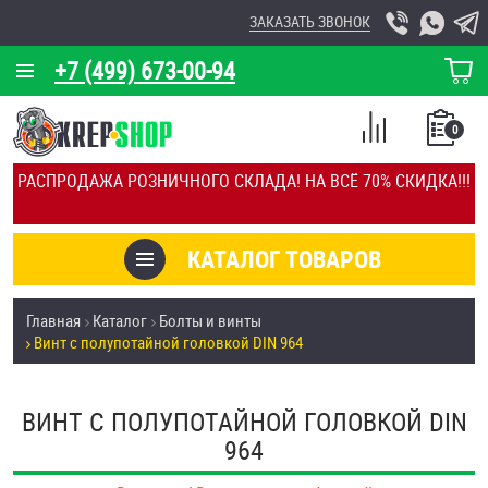
ЗАКАЗАТЬ ЗВОНОК
+7 (499) 673-00-94
КОРЗИНА
О КОМПАНИИ
0
СПИСОК
КАЛЬКУЛЯТОР
СРАВНЕНИЕ
РАСПРОДАЖА РОЗНИЧНОГО СКЛАДА! НА ВСЁ 70% СКИДКА!!!
ПОКУПОК
ОТЗЫВЫ
КАТАЛОГ ТОВАРОВ
КЛИЕНТЫ
Товары со скидкой
Главная
Каталог
Болты и винты
УСЛУГИ
Винт с полупотайной головкой DIN 964
Анкеры
СКИДКИ
Антивандальный крепёж, инструмент
ВИНТ С ПОЛУПОТАЙНОЙ ГОЛОВКОЙ DIN
ОПТ
964
ПОКУПАТЕЛЯМ
Болты и винты