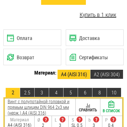
Шплинты
Купить в 1 клик
Штифты и пальцы
Оплата
Доставка
Возврат
Сертификаты
Материал:
A4 (AISI 316)
А2 (AISI 304)
2
2.5
3
4
5
6
8
10
Винт с полупотайной головкой и
прямым шлицем DIN 964 2х3 мм
СРАВНИТЬ
В СПИСОК
(нерж.) A4 (AISI 316)
Материал
Ø
?
L
?
S
?
b
?
P
?
A4 (AISI 316)
2
3
SL 0.5
3
0.4