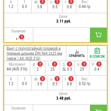
k
f
Вес:
dk
?
n
?
t
?
1.2
0.5
0.44 гр.
3.8
0.5
0.8
Цена:
3.11 руб.
Наличие
Винт с полупотайной головкой и
прямым шлицем DIN 964 2х25 мм
СРАВНИТЬ
В СПИСОК
(нерж.) A4 (AISI 316)
Материал
Ø
?
L
?
S
?
b
?
P
?
A4 (AISI 316)
2
25
SL 0.5
25
0.4
k
f
Вес:
dk
?
n
?
t
?
1.2
0.5
0.52 гр.
3.8
0.5
0.8
Цена:
3.48 руб.
Наличие