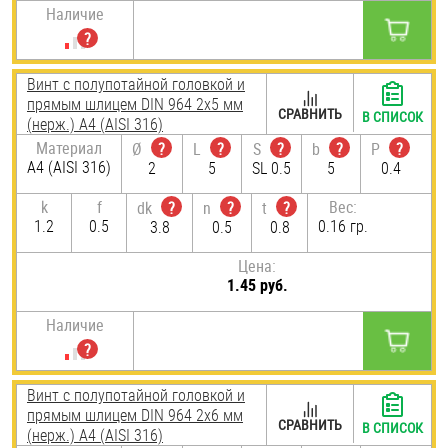
Наличие
Винт с полупотайной головкой и
прямым шлицем DIN 964 2х5 мм
СРАВНИТЬ
В СПИСОК
(нерж.) A4 (AISI 316)
Материал
Ø
?
L
?
S
?
b
?
P
?
A4 (AISI 316)
2
5
SL 0.5
5
0.4
k
f
Вес:
dk
?
n
?
t
?
1.2
0.5
0.16 гр.
3.8
0.5
0.8
Цена:
1.45 руб.
Наличие
Винт с полупотайной головкой и
прямым шлицем DIN 964 2х6 мм
СРАВНИТЬ
В СПИСОК
(нерж.) A4 (AISI 316)