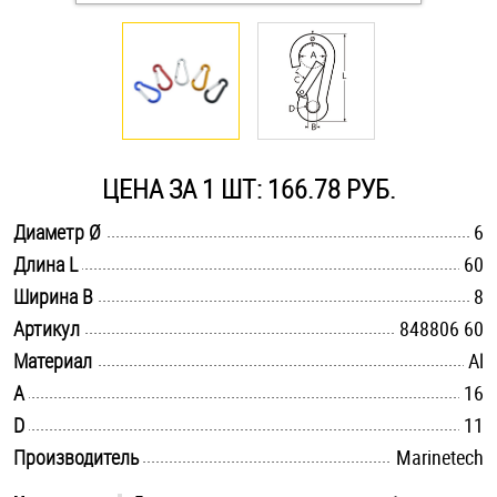
Оснастка и аксессуары для яхт
Пробки
Саморезы и шурупы
ЦЕНА ЗА 1 ШТ: 166.78 РУБ.
.............................................................................................................
Диаметр Ø
6
Стопорные кольца
.............................................................................................................
Длина L
60
.............................................................................................................
Ширина B
8
Такелаж
.............................................................................................................
Артикул
848806 60
.............................................................................................................
Материал
Al
Хомуты
.............................................................................................................
A
16
.............................................................................................................
D
Шайбы
11
.............................................................................................................
Производитель
Marinetech
Шпильки