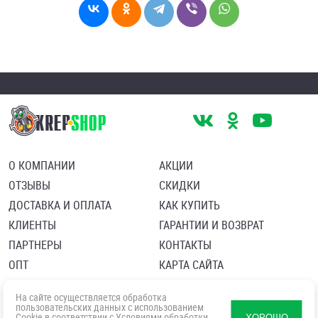
О КОМПАНИИ
АКЦИИ
ОТЗЫВЫ
СКИДКИ
ДОСТАВКА И ОПЛАТА
КАК КУПИТЬ
КЛИЕНТЫ
ГАРАНТИИ И ВОЗВРАТ
ПАРТНЕРЫ
КОНТАКТЫ
ОПТ
КАРТА САЙТА
Пользовательское соглашение
Политика в отношении обработки персональных данных
На сайте осуществляется обработка
Согласие посетителя сайта на обработку персональных данны
пользовательских данных с использованием
Cookie в соответствии с
Условиями обработки
ХОРОШО