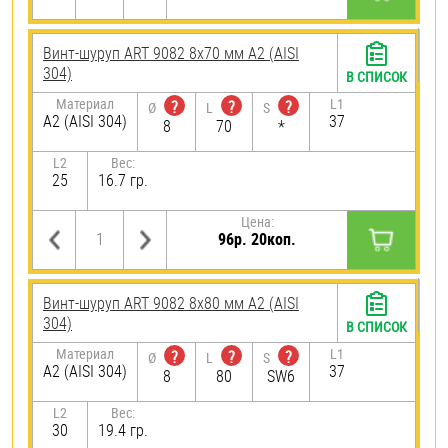
Винт-шуруп ART 9082 8х70 мм А2 (AISI
304)
В СПИСОК
Материал
L1
?
?
?
Ø
L
S
А2 (AISI 304)
37
8
70
*
L2
Вес:
25
16.7 гр.
Цена:
96р. 20коп.
Винт-шуруп ART 9082 8х80 мм А2 (AISI
304)
В СПИСОК
Материал
L1
?
?
?
Ø
L
S
А2 (AISI 304)
37
8
80
SW6
L2
Вес:
30
19.4 гр.