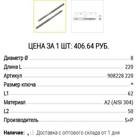
Оснастка и аксессуары для яхт
Пробки
ЦЕНА ЗА 1 ШТ: 406.64 РУБ.
Саморезы и шурупы
.............................................................................................................
Диаметр Ø
8
.............................................................................................................
Длина L
220
Стопорные кольца
.............................................................................................................
Артикул
908228 220
.............................................................................................................
Размер ключа
*
Такелаж
.............................................................................................................
L1
62
.............................................................................................................
Материал
А2 (AISI 304)
Хомуты
.............................................................................................................
L2
50
Шайбы
.............................................................................................................
Производитель
S+P
Шпильки
Наличие:
Доставка с оптового склада от 1 дня