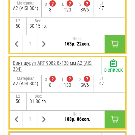
Материал
L1
?
?
?
Ø
L
S
А2 (AISI 304)
47
8
120
SW6
L2
Вес:
50
30.15 гр.
Цена:
163р. 22коп.
Винт-шуруп ART 9082 8х130 мм А2 (AISI
304)
В СПИСОК
Материал
L1
?
?
?
Ø
L
S
А2 (AISI 304)
47
8
130
SW6
L2
Вес:
50
31.86 гр.
Цена:
188р. 86коп.