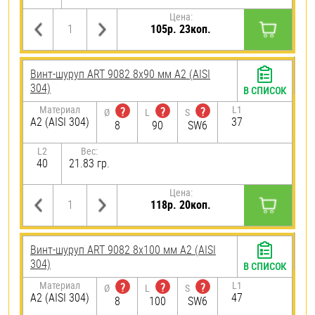
Цена:
105р. 23коп.
Винт-шуруп ART 9082 8х90 мм А2 (AISI
304)
В СПИСОК
Материал
L1
?
?
?
Ø
L
S
А2 (AISI 304)
37
8
90
SW6
L2
Вес:
40
21.83 гр.
Цена:
118р. 20коп.
Винт-шуруп ART 9082 8х100 мм А2 (AISI
304)
В СПИСОК
Материал
L1
?
?
?
Ø
L
S
А2 (AISI 304)
47
8
100
SW6