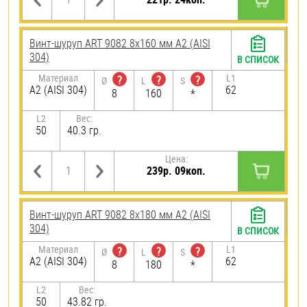
Винт-шуруп ART 9082 8х160 мм А2 (AISI
304)
В СПИСОК
Материал
L1
?
?
?
Ø
L
S
А2 (AISI 304)
62
8
160
*
L2
Вес:
50
40.3 гр.
Цена:
239р. 09коп.
Винт-шуруп ART 9082 8х180 мм А2 (AISI
304)
В СПИСОК
Материал
L1
?
?
?
Ø
L
S
А2 (AISI 304)
62
8
180
*
L2
Вес:
50
43.82 гр.