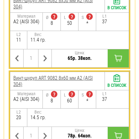
Винт-шуруп ART 9082 8х50 мм А2 (AISI
304)
В СПИСОК
Материал
L1
?
?
?
Ø
L
S
А2 (AISI 304)
37
8
50
*
L2
Вес:
11
11.4 гр.
Цена:
65р. 38коп.
Винт-шуруп ART 9082 8х60 мм А2 (AISI
304)
В СПИСОК
Материал
L1
?
?
?
Ø
L
S
А2 (AISI 304)
37
8
60
*
L2
Вес:
20
14.5 гр.
Цена:
78р. 64коп.