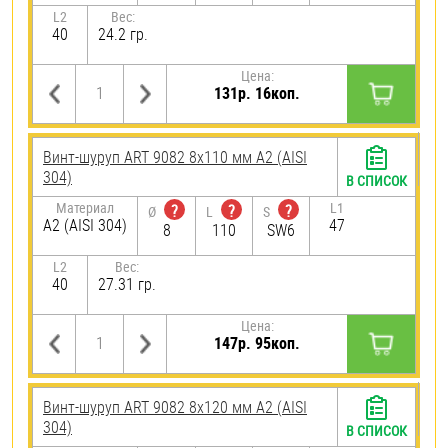
L2
Вес:
40
24.2 гр.
Цена:
131р. 16коп.
Винт-шуруп ART 9082 8х110 мм А2 (AISI
304)
В СПИСОК
Материал
L1
?
?
?
Ø
L
S
А2 (AISI 304)
47
8
110
SW6
L2
Вес:
40
27.31 гр.
Цена:
147р. 95коп.
Винт-шуруп ART 9082 8х120 мм А2 (AISI
304)
В СПИСОК