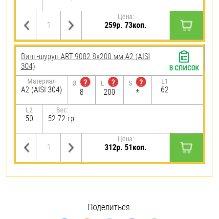
Цена:
259р. 73коп.
Винт-шуруп ART 9082 8х200 мм А2 (AISI
304)
В СПИСОК
Материал
L1
?
?
?
Ø
L
S
А2 (AISI 304)
62
8
200
*
L2
Вес:
50
52.72 гр.
Цена:
312р. 51коп.
Поделиться: