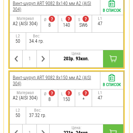
Винт-шуруп ART 9082 8х140 мм А2 (AISI
304)
В СПИСОК
Материал
L1
?
?
?
Ø
L
S
А2 (AISI 304)
47
8
140
SW6
L2
Вес:
50
34.4 гр.
Цена:
203р. 93коп.
Винт-шуруп ART 9082 8х150 мм А2 (AISI
304)
В СПИСОК
Материал
L1
?
?
?
Ø
L
S
А2 (AISI 304)
47
8
150
*
L2
Вес:
50
37.32 гр.
Цена:
221р. 24коп.