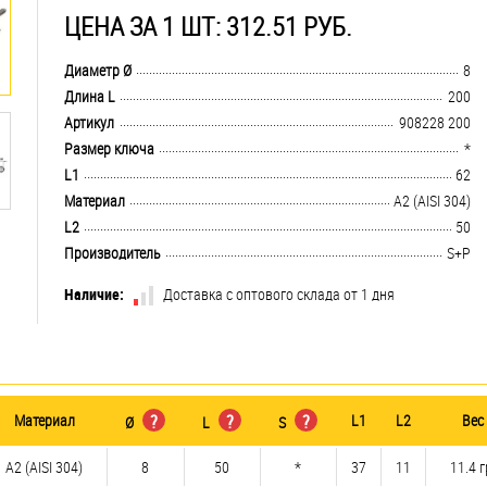
ЦЕНА ЗА 1 ШТ: 312.51 РУБ.
.................................................................................................................................
Диаметр Ø
8
.................................................................................................................................
Длина L
200
.................................................................................................................................
Артикул
908228 200
.................................................................................................................................
Размер ключа
*
.................................................................................................................................
L1
62
.................................................................................................................................
Материал
А2 (AISI 304)
.................................................................................................................................
L2
50
.................................................................................................................................
Производитель
S+P
Наличие:
Доставка с оптового склада от 1 дня
Материал
?
?
?
L1
L2
Вес
Ø
L
S
А2 (AISI 304)
8
50
*
37
11
11.4 г