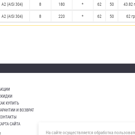
А2 (AISI 304)
8
180
*
62
50
43.82 
А2 (AISI 304)
8
220
*
62
50
62 гр
АКЦИИ
СКИДКИ
КАК КУПИТЬ
ГАРАНТИИ И ВОЗВРАТ
КОНТАКТЫ
КАРТА САЙТА
На сайте осуществляется обработка пользова
е