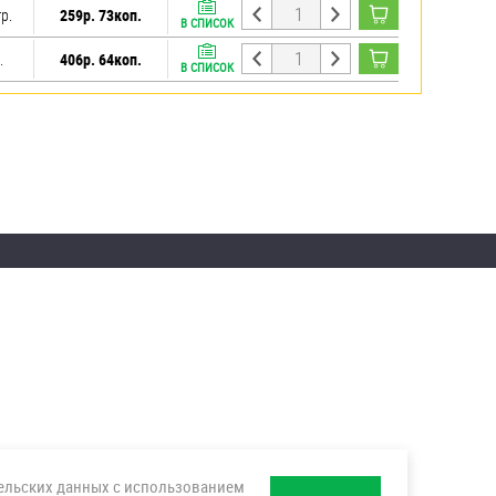
гр.
259р. 73коп.
В СПИСОК
.
406р. 64коп.
В СПИСОК
тельских данных с использованием