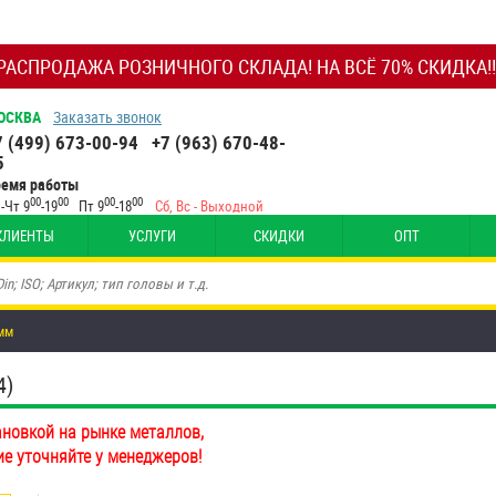
РАСПРОДАЖА РОЗНИЧНОГО СКЛАДА! НА ВСЁ 70% СКИДКА!!
ОСКВА
Заказать звонок
7 (499) 673-00-94
+7 (963) 670-48-
5
ремя работы
00
00
00
00
-Чт 9
-19
Пт 9
-18
Сб, Вс - Выходной
КЛИЕНТЫ
УСЛУГИ
СКИДКИ
ОПТ
 мм
4)
ановкой на рынке металлов,
ие уточняйте у менеджеров!