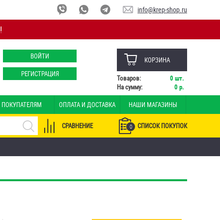
info@krep-shop.ru
!
ВОЙТИ
КОРЗИНА
РЕГИСТРАЦИЯ
Товаров:
0
шт.
На сумму:
0
р.
ПОКУПАТЕЛЯМ
ОПЛАТА И ДОСТАВКА
НАШИ МАГАЗИНЫ
СРАВНЕНИЕ
СПИСОК ПОКУПОК
0