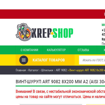
М
+
4
В
Пн
О КОМПАНИИ
КАЛЬКУЛЯТОР
ОТЗЫВЫ
КАТАЛОГ ТОВАРОВ
Товары со скидкой
Главная
Каталог
Шпильки
ART 9082
Винт-шуруп ART 9082 8х200
Анкеры
ВИНТ-ШУРУП ART 9082 8Х200 ММ А2 (AISI 30
Антивандальный крепёж,
Внимание! В связи, с нестабильной экономической обст
инструмент
цены на товар на сайте могут отличаться. Цены и налич
Болты и винты