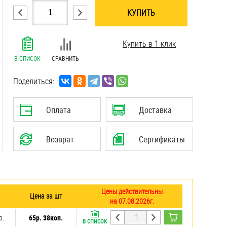
КУПИТЬ
.......................................................................
Купить в 1 клик
.......................................................................
.......................................................................
В СПИСОК
СРАВНИТЬ
.......................................................................
.......................................................................
Поделиться:
.......................................................................
.......................................................................
Оплата
Доставка
.......................................................................
Возврат
Сертификаты
Цены действительны
Цена за шт
на 07.08.2026г.
р.
65р. 38коп.
В СПИСОК