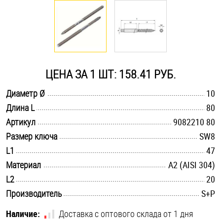
Оснастка и аксессуары для яхт
Пробки
ЦЕНА ЗА 1 ШТ: 158.41 РУБ.
Саморезы и шурупы
.............................................................................................................
Диаметр Ø
10
.............................................................................................................
Длина L
80
Стопорные кольца
.............................................................................................................
Артикул
9082210 80
.............................................................................................................
Размер ключа
SW8
Такелаж
.............................................................................................................
L1
47
.............................................................................................................
Материал
А2 (AISI 304)
Хомуты
.............................................................................................................
L2
20
Шайбы
.............................................................................................................
Производитель
S+P
Шпильки
Наличие:
Доставка с оптового склада от 1 дня