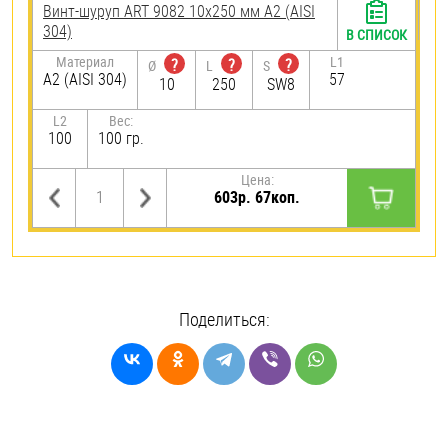
Винт-шуруп ART 9082 10х250 мм А2 (AISI
304)
В СПИСОК
Материал
L1
?
?
?
Ø
L
S
А2 (AISI 304)
57
10
250
SW8
L2
Вес:
100
100 гр.
Цена:
603р. 67коп.
Поделиться: