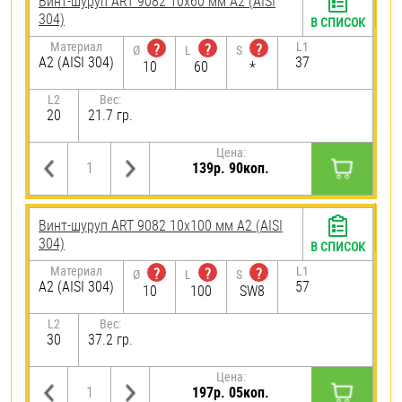
Винт-шуруп ART 9082 10х60 мм А2 (AISI
304)
В СПИСОК
Материал
L1
?
?
?
Ø
L
S
А2 (AISI 304)
37
10
60
*
L2
Вес:
20
21.7 гр.
Цена:
139р. 90коп.
Винт-шуруп ART 9082 10х100 мм А2 (AISI
304)
В СПИСОК
Материал
L1
?
?
?
Ø
L
S
А2 (AISI 304)
57
10
100
SW8
L2
Вес:
30
37.2 гр.
Цена:
197р. 05коп.