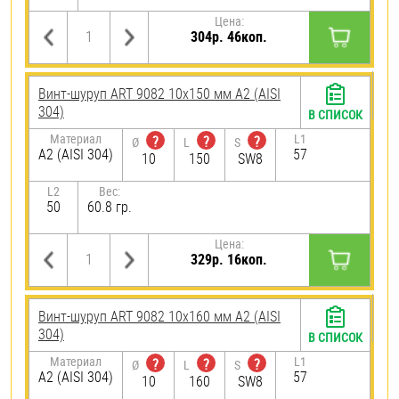
Цена:
304р. 46коп.
Винт-шуруп ART 9082 10х150 мм А2 (AISI
304)
В СПИСОК
Материал
L1
?
?
?
Ø
L
S
А2 (AISI 304)
57
10
150
SW8
L2
Вес:
50
60.8 гр.
Цена:
329р. 16коп.
Винт-шуруп ART 9082 10х160 мм А2 (AISI
304)
В СПИСОК
Материал
L1
?
?
?
Ø
L
S
А2 (AISI 304)
57
10
160
SW8