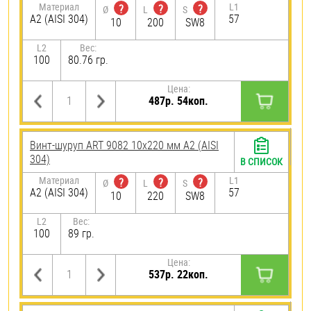
Материал
L1
?
?
?
Ø
L
S
А2 (AISI 304)
57
10
200
SW8
L2
Вес:
100
80.76 гр.
Цена:
487р. 54коп.
Винт-шуруп ART 9082 10х220 мм А2 (AISI
304)
В СПИСОК
Материал
L1
?
?
?
Ø
L
S
А2 (AISI 304)
57
10
220
SW8
L2
Вес:
100
89 гр.
Цена:
537р. 22коп.