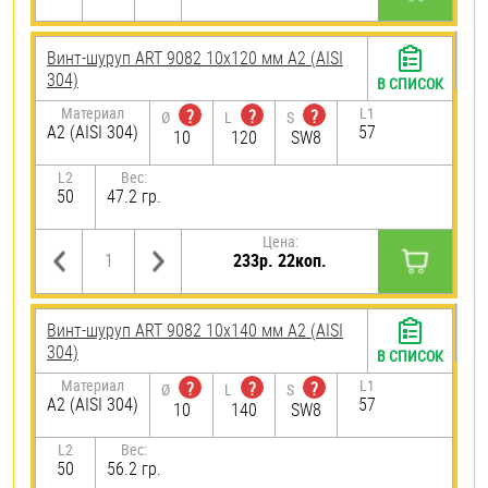
Винт-шуруп ART 9082 10х120 мм А2 (AISI
304)
В СПИСОК
Материал
L1
?
?
?
Ø
L
S
А2 (AISI 304)
57
10
120
SW8
L2
Вес:
50
47.2 гр.
Цена:
233р. 22коп.
Винт-шуруп ART 9082 10х140 мм А2 (AISI
304)
В СПИСОК
Материал
L1
?
?
?
Ø
L
S
А2 (AISI 304)
57
10
140
SW8
L2
Вес:
50
56.2 гр.