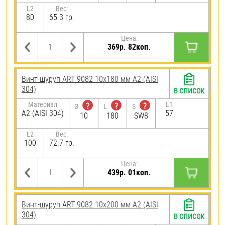
L2
Вес:
80
65.3 гр.
Цена:
369р. 82коп.
Винт-шуруп ART 9082 10х180 мм А2 (AISI
304)
В СПИСОК
Материал
L1
?
?
?
Ø
L
S
А2 (AISI 304)
57
10
180
SW8
L2
Вес:
100
72.7 гр.
Цена:
439р. 01коп.
Винт-шуруп ART 9082 10х200 мм А2 (AISI
304)
В СПИСОК