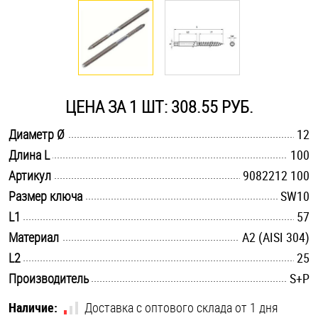
Оснастка и аксессуары для яхт
Пробки
ЦЕНА ЗА 1 ШТ: 308.55 РУБ.
Саморезы и шурупы
.............................................................................................................
Диаметр Ø
12
.............................................................................................................
Длина L
100
Стопорные кольца
.............................................................................................................
Артикул
9082212 100
.............................................................................................................
Размер ключа
SW10
Такелаж
.............................................................................................................
L1
57
.............................................................................................................
Материал
А2 (AISI 304)
Хомуты
.............................................................................................................
L2
25
Шайбы
.............................................................................................................
Производитель
S+P
Шпильки
Наличие:
Доставка с оптового склада от 1 дня