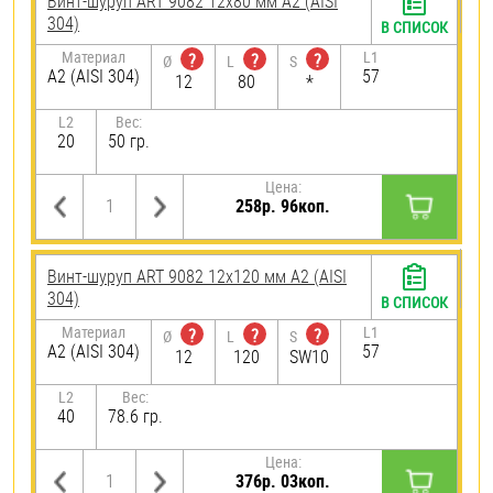
Винт-шуруп ART 9082 12х80 мм А2 (AISI
304)
В СПИСОК
Материал
L1
?
?
?
Ø
L
S
А2 (AISI 304)
57
12
80
*
L2
Вес:
20
50 гр.
Цена:
258р. 96коп.
Винт-шуруп ART 9082 12х120 мм А2 (AISI
304)
В СПИСОК
Материал
L1
?
?
?
Ø
L
S
А2 (AISI 304)
57
12
120
SW10
L2
Вес:
40
78.6 гр.
Цена:
376р. 03коп.