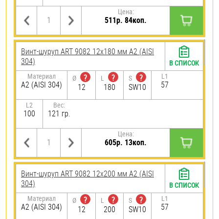
Цена:
511р. 84коп.
Винт-шуруп ART 9082 12х180 мм А2 (AISI
304)
В СПИСОК
Материал
L1
?
?
?
Ø
L
S
А2 (AISI 304)
57
12
180
SW10
L2
Вес:
100
121 гр.
Цена:
605р. 13коп.
Винт-шуруп ART 9082 12х200 мм А2 (AISI
304)
В СПИСОК
Материал
L1
?
?
?
Ø
L
S
А2 (AISI 304)
57
12
200
SW10