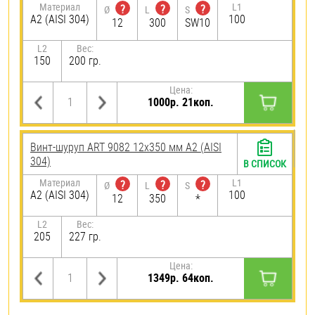
Материал
L1
?
?
?
Ø
L
S
А2 (AISI 304)
100
12
300
SW10
L2
Вес:
150
200 гр.
Цена:
1000р. 21коп.
Винт-шуруп ART 9082 12х350 мм А2 (AISI
304)
В СПИСОК
Материал
L1
?
?
?
Ø
L
S
А2 (AISI 304)
100
12
350
*
L2
Вес:
205
227 гр.
Цена:
1349р. 64коп.