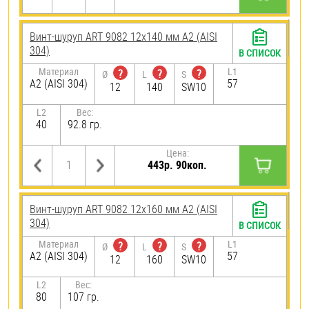
Винт-шуруп ART 9082 12х140 мм А2 (AISI
304)
В СПИСОК
Материал
L1
?
?
?
Ø
L
S
А2 (AISI 304)
57
12
140
SW10
L2
Вес:
40
92.8 гр.
Цена:
443р. 90коп.
Винт-шуруп ART 9082 12х160 мм А2 (AISI
304)
В СПИСОК
Материал
L1
?
?
?
Ø
L
S
А2 (AISI 304)
57
12
160
SW10
L2
Вес:
80
107 гр.