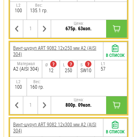
L2
Вес:
100
135.1 гр.
Цена:
675р. 63коп.
Винт-шуруп ART 9082 12х250 мм А2 (AISI
304)
В СПИСОК
Материал
L1
?
?
?
Ø
L
S
А2 (AISI 304)
57
12
250
SW10
L2
Вес:
100
160 гр.
Цена:
800р. 09коп.
Винт-шуруп ART 9082 12х300 мм А2 (AISI
304)
В СПИСОК