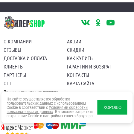
О КОМПАНИИ
АКЦИИ
ОТЗЫВЫ
СКИДКИ
ДОСТАВКА И ОПЛАТА
КАК КУПИТЬ
КЛИЕНТЫ
ГАРАНТИИ И ВОЗВРАТ
ПАРТНЕРЫ
КОНТАКТЫ
ОПТ
КАРТА САЙТА
Пользовательское соглашение
Политика в отношении обработки персональных данных
На сайте осуществляется обработка
Согласие посетителя сайта на обработку персональных данны
пользовательских данных с использованием
Cookie в соответствии с
Условиями обработки
ХОРОШО
пользовательских данных
. Вы можете запретить
сохранение Cookie в настройках своего браузера.