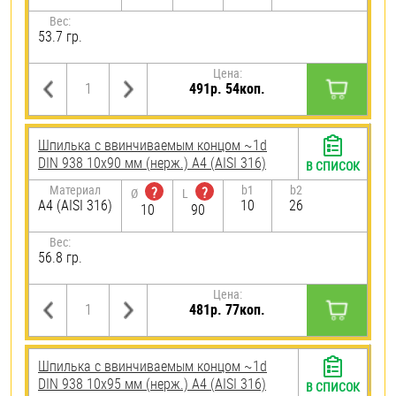
Вес:
53.7 гр.
Цена:
491р. 54коп.
Шпилька c ввинчиваемым концом ~1d
DIN 938 10х90 мм (нерж.) A4 (AISI 316)
В СПИСОК
Материал
b1
b2
?
?
Ø
L
A4 (AISI 316)
10
26
10
90
Вес:
56.8 гр.
Цена:
481р. 77коп.
Шпилька c ввинчиваемым концом ~1d
DIN 938 10х95 мм (нерж.) A4 (AISI 316)
В СПИСОК