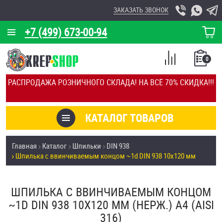
ЗАКАЗАТЬ ЗВОНОК
+7 (499) 673-00-94
КОРЗИНА
О КОМПАНИИ
0
СПИСОК
КАЛЬКУЛЯТОР
СРАВНЕНИЕ
РАСПРОДАЖА РОЗНИЧНОГО СКЛАДА! НА ВСЁ 70% СКИДКА!!!
ПОКУПОК
ОТЗЫВЫ
КАТАЛОГ ТОВАРОВ
КЛИЕНТЫ
Товары со скидкой
Главная
Каталог
Шпильки
DIN 938
УСЛУГИ
Шпилька c ввинчиваемым концом ~1d DIN 938 10х120 мм
Анкеры
СКИДКИ
Антивандальный крепёж, инструмент
ШПИЛЬКА C ВВИНЧИВАЕМЫМ КОНЦОМ
ОПТ
~1D DIN 938 10Х120 ММ (НЕРЖ.) A4 (AISI
ПОКУПАТЕЛЯМ
316)
Болты и винты