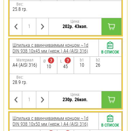
Вес:
25.8 гр.
Цена:
202р. 43коп.
Шпилька c ввинчиваемым концом ~1d
DIN 938 10х45 мм (нерж.) A4 (AISI 316)
В СПИСОК
Материал
b1
b2
?
?
Ø
L
A4 (AISI 316)
10
26
10
45
Вес:
28.9 гр.
Цена:
230р. 26коп.
Шпилька c ввинчиваемым концом ~1d
DIN 938 10х50 мм (нерж.) A4 (AISI 316)
В СПИСОК