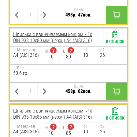
Цена:
498р. 47коп.
Шпилька c ввинчиваемым концом ~1d
DIN 938 10х80 мм (нерж.) A4 (AISI 316)
В СПИСОК
Материал
b1
b2
?
?
Ø
L
A4 (AISI 316)
10
26
10
80
Вес:
50.6 гр.
Цена:
458р. 02коп.
Шпилька c ввинчиваемым концом ~1d
DIN 938 10х85 мм (нерж.) A4 (AISI 316)
В СПИСОК
Материал
b1
b2
?
?
Ø
L
A4 (AISI 316)
10
26
10
85