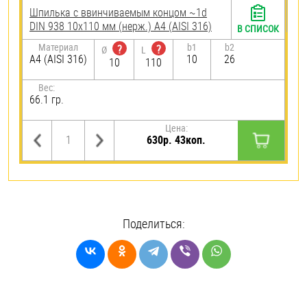
Шпилька c ввинчиваемым концом ~1d
DIN 938 10х110 мм (нерж.) A4 (AISI 316)
В СПИСОК
Материал
b1
b2
?
?
Ø
L
A4 (AISI 316)
10
26
10
110
Вес:
66.1 гр.
Цена:
630р. 43коп.
Поделиться: