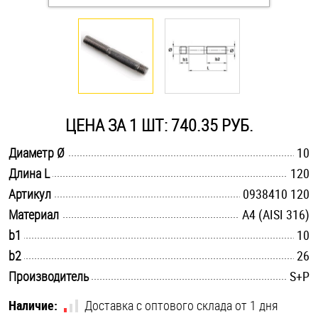
Оснастка и аксессуары для яхт
Пробки
Саморезы и шурупы
ЦЕНА ЗА 1 ШТ: 740.35 РУБ.
.............................................................................................................
Диаметр Ø
10
Стопорные кольца
.............................................................................................................
Длина L
120
.............................................................................................................
Артикул
0938410 120
Такелаж
.............................................................................................................
Материал
A4 (AISI 316)
.............................................................................................................
b1
10
Хомуты
.............................................................................................................
b2
26
Шайбы
.............................................................................................................
Производитель
S+P
Шпильки
Наличие:
Доставка с оптового склада от 1 дня