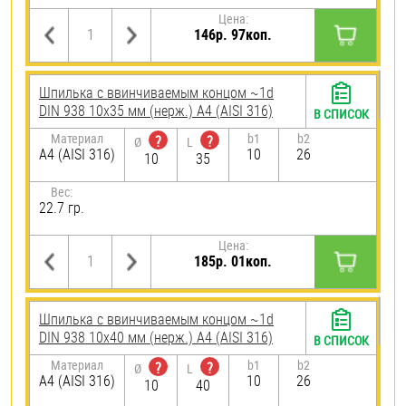
Цена:
146р. 97коп.
Шпилька c ввинчиваемым концом ~1d
DIN 938 10х35 мм (нерж.) A4 (AISI 316)
В СПИСОК
Материал
b1
b2
?
?
Ø
L
A4 (AISI 316)
10
26
10
35
Вес:
22.7 гр.
Цена:
185р. 01коп.
Шпилька c ввинчиваемым концом ~1d
DIN 938 10х40 мм (нерж.) A4 (AISI 316)
В СПИСОК
Материал
b1
b2
?
?
Ø
L
A4 (AISI 316)
10
26
10
40