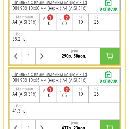
Шпилька c ввинчиваемым концом ~1d
DIN 938 10х60 мм (нерж.) A4 (AISI 316)
В СПИСОК
Материал
b1
b2
?
?
Ø
L
A4 (AISI 316)
10
26
10
60
Вес:
38.2 гр.
Цена:
290р. 58коп.
Шпилька c ввинчиваемым концом ~1d
DIN 938 10х65 мм (нерж.) A4 (AISI 316)
В СПИСОК
Материал
b1
b2
?
?
Ø
L
A4 (AISI 316)
10
26
10
65
Вес:
41.3 гр.
Цена:
437р. 23коп.