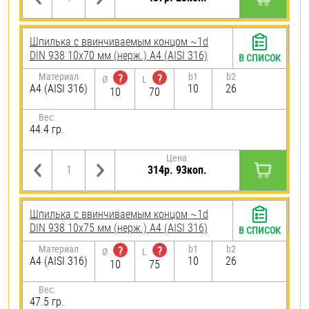
Шпилька c ввинчиваемым концом ~1d
DIN 938 10х70 мм (нерж.) A4 (AISI 316)
В СПИСОК
Материал
b1
b2
?
?
Ø
L
A4 (AISI 316)
10
26
10
70
Вес:
44.4 гр.
Цена:
314р. 93коп.
Шпилька c ввинчиваемым концом ~1d
DIN 938 10х75 мм (нерж.) A4 (AISI 316)
В СПИСОК
Материал
b1
b2
?
?
Ø
L
A4 (AISI 316)
10
26
10
75
Вес:
47.5 гр.