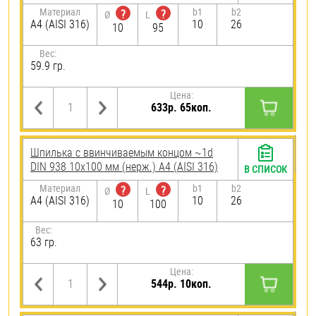
Материал
b1
b2
?
?
Ø
L
A4 (AISI 316)
10
26
10
95
Вес:
59.9 гр.
Цена:
633р. 65коп.
Шпилька c ввинчиваемым концом ~1d
DIN 938 10х100 мм (нерж.) A4 (AISI 316)
В СПИСОК
Материал
b1
b2
?
?
Ø
L
A4 (AISI 316)
10
26
10
100
Вес:
63 гр.
Цена:
544р. 10коп.