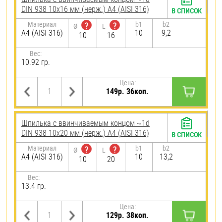
DIN 938 10х16 мм (нерж.) A4 (AISI 316)
В СПИСОК
Материал
b1
b2
?
?
Ø
L
A4 (AISI 316)
10
9,2
10
16
Вес:
10.92 гр.
Цена:
149р. 36коп.
Шпилька c ввинчиваемым концом ~1d
DIN 938 10х20 мм (нерж.) A4 (AISI 316)
В СПИСОК
Материал
b1
b2
?
?
Ø
L
A4 (AISI 316)
10
13,2
10
20
Вес:
13.4 гр.
Цена:
129р. 38коп.