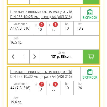
Шпилька c ввинчиваемым концом ~1d
DIN 938 10х25 мм (нерж.) A4 (AISI 316)
В СПИСОК
Материал
b1
b2
?
?
Ø
L
A4 (AISI 316)
10
18,2
10
25
Вес:
16.5 гр.
Цена:
131р. 88коп.
Шпилька c ввинчиваемым концом ~1d
DIN 938 10х30 мм (нерж.) A4 (AISI 316)
В СПИСОК
Материал
b1
b2
?
?
Ø
L
A4 (AISI 316)
10
26
10
30
Вес:
19.6 гр.