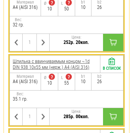
Материал
b1
b2
?
?
Ø
L
A4 (AISI 316)
10
26
10
50
Вес:
32 гр.
Цена:
252р. 20коп.
Шпилька c ввинчиваемым концом ~1d
DIN 938 10х55 мм (нерж.) A4 (AISI 316)
В СПИСОК
Материал
b1
b2
?
?
Ø
L
A4 (AISI 316)
10
26
10
55
Вес:
35.1 гр.
Цена:
285р. 00коп.