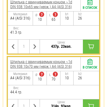
Шпилька c ввинчиваемым концом ~1d
DIN 938 10х65 мм (нерж.) A4 (AISI 316)
В СПИСОК
Материал
b1
b2
?
?
Ø
L
A4 (AISI 316)
10
26
10
65
Вес:
41.3 гр.
Цена:
437р. 23коп.
Шпилька c ввинчиваемым концом ~1d
DIN 938 10х70 мм (нерж.) A4 (AISI 316)
В СПИСОК
Материал
b1
b2
?
?
Ø
L
A4 (AISI 316)
10
26
10
70
Вес:
44.4 гр.
Цена:
314р. 93коп.