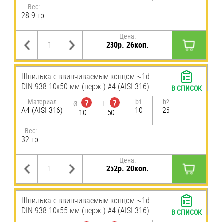
Вес:
28.9 гр.
Цена:
230р. 26коп.
Шпилька c ввинчиваемым концом ~1d
DIN 938 10х50 мм (нерж.) A4 (AISI 316)
В СПИСОК
Материал
b1
b2
?
?
Ø
L
A4 (AISI 316)
10
26
10
50
Вес:
32 гр.
Цена:
252р. 20коп.
Шпилька c ввинчиваемым концом ~1d
DIN 938 10х55 мм (нерж.) A4 (AISI 316)
В СПИСОК