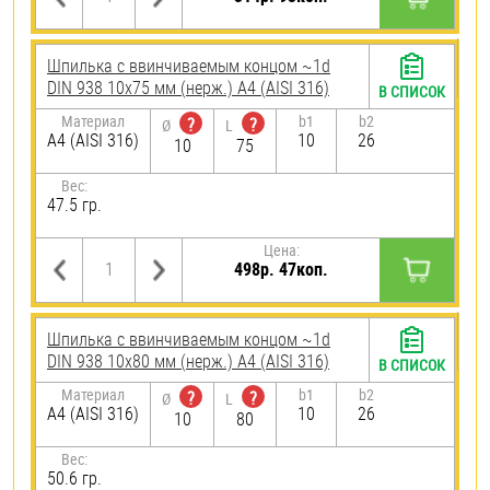
Шпилька c ввинчиваемым концом ~1d
DIN 938 10х75 мм (нерж.) A4 (AISI 316)
В СПИСОК
Материал
b1
b2
?
?
Ø
L
A4 (AISI 316)
10
26
10
75
Вес:
47.5 гр.
Цена:
498р. 47коп.
Шпилька c ввинчиваемым концом ~1d
DIN 938 10х80 мм (нерж.) A4 (AISI 316)
В СПИСОК
Материал
b1
b2
?
?
Ø
L
A4 (AISI 316)
10
26
10
80
Вес:
50.6 гр.