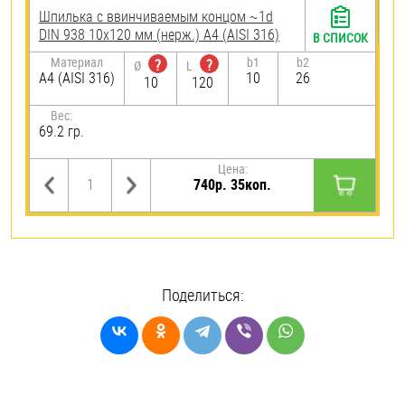
Шпилька c ввинчиваемым концом ~1d
DIN 938 10х120 мм (нерж.) A4 (AISI 316)
В СПИСОК
Материал
b1
b2
?
?
Ø
L
A4 (AISI 316)
10
26
10
120
Вес:
69.2 гр.
Цена:
740р. 35коп.
Поделиться: