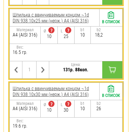
Шпилька c ввинчиваемым концом ~1d
DIN 938 10х25 мм (нерж.) A4 (AISI 316)
В СПИСОК
Материал
b1
b2
?
?
Ø
L
A4 (AISI 316)
10
18,2
10
25
Вес:
16.5 гр.
Цена:
131р. 88коп.
Шпилька c ввинчиваемым концом ~1d
DIN 938 10х30 мм (нерж.) A4 (AISI 316)
В СПИСОК
Материал
b1
b2
?
?
Ø
L
A4 (AISI 316)
10
26
10
30
Вес:
19.6 гр.