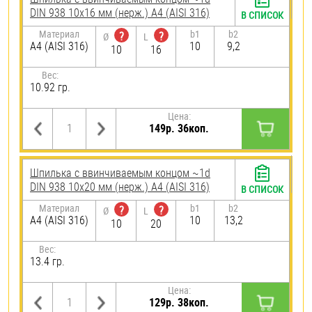
DIN 938 10х16 мм (нерж.) A4 (AISI 316)
В СПИСОК
Материал
b1
b2
?
?
Ø
L
A4 (AISI 316)
10
9,2
10
16
Вес:
10.92 гр.
Цена:
149р. 36коп.
Шпилька c ввинчиваемым концом ~1d
DIN 938 10х20 мм (нерж.) A4 (AISI 316)
В СПИСОК
Материал
b1
b2
?
?
Ø
L
A4 (AISI 316)
10
13,2
10
20
Вес:
13.4 гр.
Цена:
129р. 38коп.