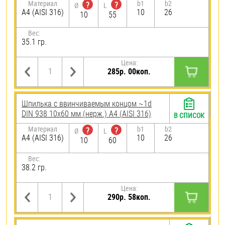
Материал
b1
b2
?
?
Ø
L
A4 (AISI 316)
10
26
10
55
Вес:
35.1 гр.
Цена:
285р. 00коп.
Шпилька c ввинчиваемым концом ~1d
DIN 938 10х60 мм (нерж.) A4 (AISI 316)
В СПИСОК
Материал
b1
b2
?
?
Ø
L
A4 (AISI 316)
10
26
10
60
Вес:
38.2 гр.
Цена:
290р. 58коп.