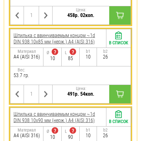
Цена:
458р. 02коп.
Шпилька c ввинчиваемым концом ~1d
DIN 938 10х85 мм (нерж.) A4 (AISI 316)
В СПИСОК
Материал
b1
b2
?
?
Ø
L
A4 (AISI 316)
10
26
10
85
Вес:
53.7 гр.
Цена:
491р. 54коп.
Шпилька c ввинчиваемым концом ~1d
DIN 938 10х90 мм (нерж.) A4 (AISI 316)
В СПИСОК
Материал
b1
b2
?
?
Ø
L
A4 (AISI 316)
10
26
10
90