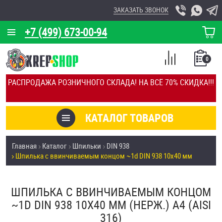
ЗАКАЗАТЬ ЗВОНОК
+7 (499) 673-00-94
КОРЗИНА
О КОМПАНИИ
0
СПИСОК
КАЛЬКУЛЯТОР
СРАВНЕНИЕ
РАСПРОДАЖА РОЗНИЧНОГО СКЛАДА! НА ВСЁ 70% СКИДКА!!!
ПОКУПОК
ОТЗЫВЫ
КАТАЛОГ ТОВАРОВ
КЛИЕНТЫ
Товары со скидкой
Главная
Каталог
Шпильки
DIN 938
УСЛУГИ
Шпилька c ввинчиваемым концом ~1d DIN 938 10х40 мм
Анкеры
СКИДКИ
Антивандальный крепёж, инструмент
ШПИЛЬКА C ВВИНЧИВАЕМЫМ КОНЦОМ
ОПТ
~1D DIN 938 10Х40 ММ (НЕРЖ.) A4 (AISI
ПОКУПАТЕЛЯМ
316)
Болты и винты