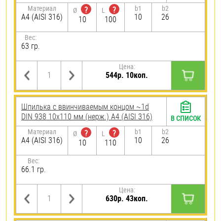
Материал
b1
b2
?
?
Ø
L
A4 (AISI 316)
10
26
10
100
Вес:
63 гр.
Цена:
544р. 10коп.
Шпилька c ввинчиваемым концом ~1d
DIN 938 10х110 мм (нерж.) A4 (AISI 316)
В СПИСОК
Материал
b1
b2
?
?
Ø
L
A4 (AISI 316)
10
26
10
110
Вес:
66.1 гр.
Цена:
630р. 43коп.