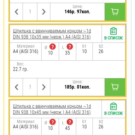
Цена:
146р. 97коп.
Шпилька c ввинчиваемым концом ~1d
DIN 938 10х35 мм (нерж.) A4 (AISI 316)
В СПИСОК
Материал
b1
b2
?
?
Ø
L
A4 (AISI 316)
10
26
10
35
Вес:
22.7 гр.
Цена:
185р. 01коп.
Шпилька c ввинчиваемым концом ~1d
DIN 938 10х45 мм (нерж.) A4 (AISI 316)
В СПИСОК
Материал
b1
b2
?
?
Ø
L
A4 (AISI 316)
10
26
10
45