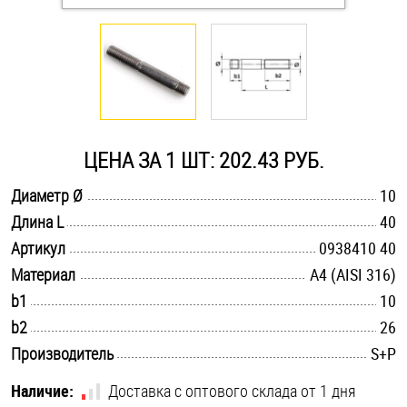
Оснастка и аксессуары для яхт
Пробки
Саморезы и шурупы
ЦЕНА ЗА 1 ШТ: 202.43 РУБ.
.............................................................................................................
Диаметр Ø
10
Стопорные кольца
.............................................................................................................
Длина L
40
.............................................................................................................
Артикул
0938410 40
Такелаж
.............................................................................................................
Материал
A4 (AISI 316)
.............................................................................................................
b1
10
Хомуты
.............................................................................................................
b2
26
Шайбы
.............................................................................................................
Производитель
S+P
Шпильки
Наличие:
Доставка с оптового склада от 1 дня