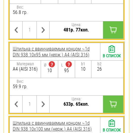
Вес:
56.8 гр.
Цена:
481р. 77коп.
Шпилька c ввинчиваемым концом ~1d
DIN 938 10х95 мм (нерж.) A4 (AISI 316)
В СПИСОК
Материал
b1
b2
?
?
Ø
L
A4 (AISI 316)
10
26
10
95
Вес:
59.9 гр.
Цена:
633р. 65коп.
Шпилька c ввинчиваемым концом ~1d
DIN 938 10х100 мм (нерж.) A4 (AISI 316)
В СПИСОК