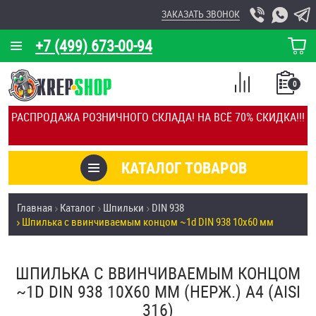
ЗАКАЗАТЬ ЗВОНОК
+7 (499) 673-00-94
КОРЗИНА
О КОМПАНИИ
0
СПИСОК
КАЛЬКУЛЯТОР
СРАВНЕНИЕ
РАСПРОДАЖА РОЗНИЧНОГО СКЛАДА! НА ВСЁ 70% СКИДКА!!!
ПОКУПОК
ОТЗЫВЫ
КАТАЛОГ ТОВАРОВ
КЛИЕНТЫ
Товары со скидкой
Главная
Каталог
Шпильки
DIN 938
УСЛУГИ
Шпилька c ввинчиваемым концом ~1d DIN 938 10х60 мм
Анкеры
СКИДКИ
Антивандальный крепёж, инструмент
ШПИЛЬКА C ВВИНЧИВАЕМЫМ КОНЦОМ
ОПТ
~1D DIN 938 10Х60 ММ (НЕРЖ.) A4 (AISI
ПОКУПАТЕЛЯМ
316)
Болты и винты