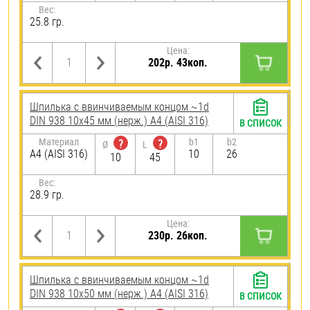
Вес:
25.8 гр.
Цена:
202р. 43коп.
Шпилька c ввинчиваемым концом ~1d
DIN 938 10х45 мм (нерж.) A4 (AISI 316)
В СПИСОК
Материал
b1
b2
?
?
Ø
L
A4 (AISI 316)
10
26
10
45
Вес:
28.9 гр.
Цена:
230р. 26коп.
Шпилька c ввинчиваемым концом ~1d
DIN 938 10х50 мм (нерж.) A4 (AISI 316)
В СПИСОК