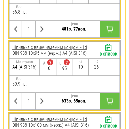
Вес:
56.8 гр.
Цена:
481р. 77коп.
Шпилька c ввинчиваемым концом ~1d
DIN 938 10х95 мм (нерж.) A4 (AISI 316)
В СПИСОК
Материал
b1
b2
?
?
Ø
L
A4 (AISI 316)
10
26
10
95
Вес:
59.9 гр.
Цена:
633р. 65коп.
Шпилька c ввинчиваемым концом ~1d
DIN 938 10х100 мм (нерж.) A4 (AISI 316)
В СПИСОК