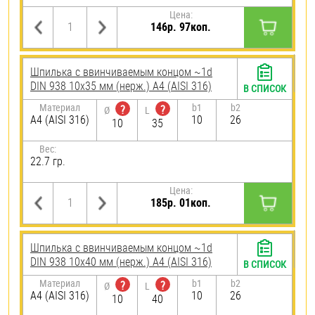
Цена:
146р. 97коп.
Шпилька c ввинчиваемым концом ~1d
DIN 938 10х35 мм (нерж.) A4 (AISI 316)
В СПИСОК
Материал
b1
b2
?
?
Ø
L
A4 (AISI 316)
10
26
10
35
Вес:
22.7 гр.
Цена:
185р. 01коп.
Шпилька c ввинчиваемым концом ~1d
DIN 938 10х40 мм (нерж.) A4 (AISI 316)
В СПИСОК
Материал
b1
b2
?
?
Ø
L
A4 (AISI 316)
10
26
10
40