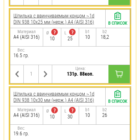
Шпилька c ввинчиваемым концом ~1d
DIN 938 10х25 мм (нерж.) A4 (AISI 316)
В СПИСОК
Материал
b1
b2
?
?
Ø
L
A4 (AISI 316)
10
18,2
10
25
Вес:
16.5 гр.
Цена:
131р. 88коп.
Шпилька c ввинчиваемым концом ~1d
DIN 938 10х30 мм (нерж.) A4 (AISI 316)
В СПИСОК
Материал
b1
b2
?
?
Ø
L
A4 (AISI 316)
10
26
10
30
Вес:
19.6 гр.