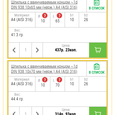
Шпилька c ввинчиваемым концом ~1d
DIN 938 10х65 мм (нерж.) A4 (AISI 316)
В СПИСОК
Материал
b1
b2
?
?
Ø
L
A4 (AISI 316)
10
26
10
65
Вес:
41.3 гр.
Цена:
437р. 23коп.
Шпилька c ввинчиваемым концом ~1d
DIN 938 10х70 мм (нерж.) A4 (AISI 316)
В СПИСОК
Материал
b1
b2
?
?
Ø
L
A4 (AISI 316)
10
26
10
70
Вес:
44.4 гр.
Цена:
314р. 93коп.