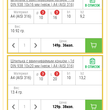
DIN 938 10х16 мм (нерж.) A4 (AISI 316)
В СПИСОК
Материал
b1
b2
?
?
Ø
L
A4 (AISI 316)
10
9,2
10
16
Вес:
10.92 гр.
Цена:
149р. 36коп.
Шпилька c ввинчиваемым концом ~1d
DIN 938 10х20 мм (нерж.) A4 (AISI 316)
В СПИСОК
Материал
b1
b2
?
?
Ø
L
A4 (AISI 316)
10
13,2
10
20
Вес:
13.4 гр.
Цена:
129р. 38коп.