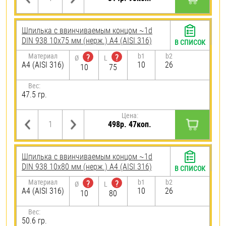
Шпилька c ввинчиваемым концом ~1d
DIN 938 10х75 мм (нерж.) A4 (AISI 316)
В СПИСОК
Материал
b1
b2
?
?
Ø
L
A4 (AISI 316)
10
26
10
75
Вес:
47.5 гр.
Цена:
498р. 47коп.
Шпилька c ввинчиваемым концом ~1d
DIN 938 10х80 мм (нерж.) A4 (AISI 316)
В СПИСОК
Материал
b1
b2
?
?
Ø
L
A4 (AISI 316)
10
26
10
80
Вес:
50.6 гр.