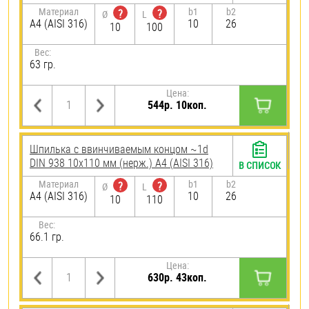
Материал
b1
b2
?
?
Ø
L
A4 (AISI 316)
10
26
10
100
Вес:
63 гр.
Цена:
544р. 10коп.
Шпилька c ввинчиваемым концом ~1d
DIN 938 10х110 мм (нерж.) A4 (AISI 316)
В СПИСОК
Материал
b1
b2
?
?
Ø
L
A4 (AISI 316)
10
26
10
110
Вес:
66.1 гр.
Цена:
630р. 43коп.