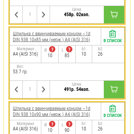
Цена:
458р. 02коп.
Шпилька c ввинчиваемым концом ~1d
DIN 938 10х85 мм (нерж.) A4 (AISI 316)
В СПИСОК
Материал
b1
b2
?
?
Ø
L
A4 (AISI 316)
10
26
10
85
Вес:
53.7 гр.
Цена:
491р. 54коп.
Шпилька c ввинчиваемым концом ~1d
DIN 938 10х90 мм (нерж.) A4 (AISI 316)
В СПИСОК
Материал
b1
b2
?
?
Ø
L
A4 (AISI 316)
10
26
10
90