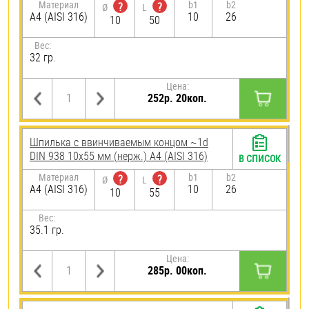
Материал
b1
b2
?
?
Ø
L
A4 (AISI 316)
10
26
10
50
Вес:
32 гр.
Цена:
252р. 20коп.
Шпилька c ввинчиваемым концом ~1d
DIN 938 10х55 мм (нерж.) A4 (AISI 316)
В СПИСОК
Материал
b1
b2
?
?
Ø
L
A4 (AISI 316)
10
26
10
55
Вес:
35.1 гр.
Цена:
285р. 00коп.