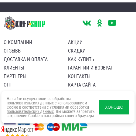
О КОМПАНИИ
АКЦИИ
ОТЗЫВЫ
СКИДКИ
ДОСТАВКА И ОПЛАТА
КАК КУПИТЬ
КЛИЕНТЫ
ГАРАНТИИ И ВОЗВРАТ
ПАРТНЕРЫ
КОНТАКТЫ
ОПТ
КАРТА САЙТА
Пользовательское соглашение
Политика в отношении обработки персональных данных
На сайте осуществляется обработка
Согласие посетителя сайта на обработку персональных данны
пользовательских данных с использованием
Cookie в соответствии с
Условиями обработки
ХОРОШО
пользовательских данных
. Вы можете запретить
сохранение Cookie в настройках своего браузера.