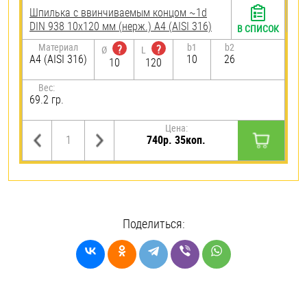
Шпилька c ввинчиваемым концом ~1d
DIN 938 10х120 мм (нерж.) A4 (AISI 316)
В СПИСОК
Материал
b1
b2
?
?
Ø
L
A4 (AISI 316)
10
26
10
120
Вес:
69.2 гр.
Цена:
740р. 35коп.
Поделиться: