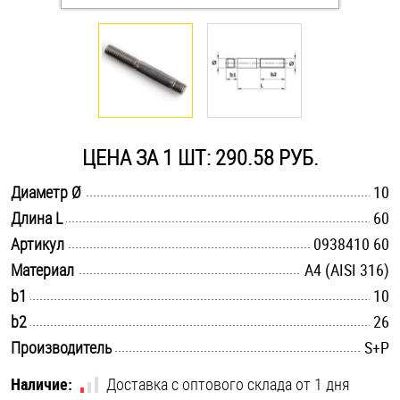
Оснастка и аксессуары для яхт
Пробки
Саморезы и шурупы
ЦЕНА ЗА 1 ШТ: 290.58 РУБ.
.............................................................................................................
Диаметр Ø
10
Стопорные кольца
.............................................................................................................
Длина L
60
.............................................................................................................
Артикул
0938410 60
Такелаж
.............................................................................................................
Материал
A4 (AISI 316)
.............................................................................................................
b1
10
Хомуты
.............................................................................................................
b2
26
Шайбы
.............................................................................................................
Производитель
S+P
Шпильки
Наличие:
Доставка с оптового склада от 1 дня