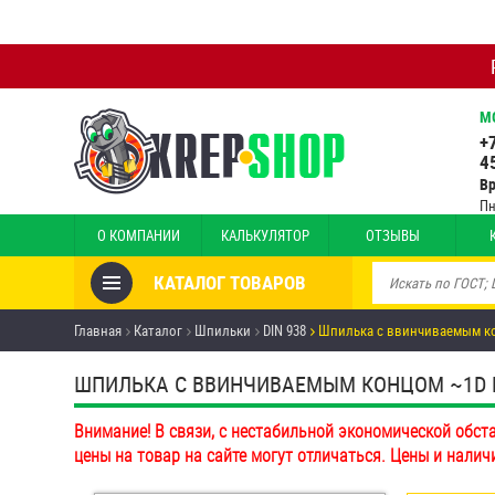
М
+
4
В
Пн
О КОМПАНИИ
КАЛЬКУЛЯТОР
ОТЗЫВЫ
КАТАЛОГ ТОВАРОВ
Товары со скидкой
Главная
Каталог
Шпильки
DIN 938
Шпилька c ввинчиваемым ко
Анкеры
ШПИЛЬКА C ВВИНЧИВАЕМЫМ КОНЦОМ ~1D DIN 
Антивандальный крепёж,
Внимание! В связи, с нестабильной экономической обст
инструмент
цены на товар на сайте могут отличаться. Цены и налич
Болты и винты