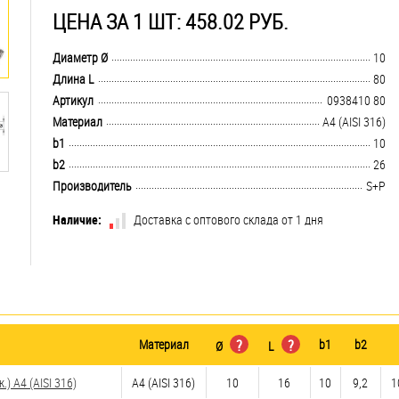
ЦЕНА ЗА 1 ШТ: 458.02 РУБ.
.................................................................................................................................
Диаметр Ø
10
.................................................................................................................................
Длина L
80
.................................................................................................................................
Артикул
0938410 80
.................................................................................................................................
Материал
A4 (AISI 316)
.................................................................................................................................
b1
10
.................................................................................................................................
b2
26
.................................................................................................................................
Производитель
S+P
Наличие:
Доставка с оптового склада от 1 дня
Материал
?
?
b1
b2
Ø
L
 A4 (AISI 316)
A4 (AISI 316)
10
16
10
9,2
1