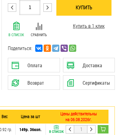
КУПИТЬ
.......................................................................
Купить в 1 клик
.......................................................................
.......................................................................
В СПИСОК
СРАВНИТЬ
.......................................................................
.......................................................................
Поделиться:
.......................................................................
.......................................................................
Оплата
Доставка
Возврат
Сертификаты
Цены действительны
Вес
Цена за шт
на 06.08.2026г.
0.92 гр.
149р. 36коп.
В СПИСОК