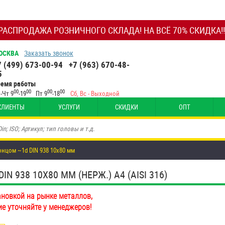
РАСПРОДАЖА РОЗНИЧНОГО СКЛАДА! НА ВСЁ 70% СКИДКА!!
ОСКВА
Заказать звонок
7 (499) 673-00-94
+7 (963) 670-48-
5
ремя работы
00
00
00
00
-Чт 9
-19
Пт 9
-18
Сб, Вс - Выходной
КЛИЕНТЫ
УСЛУГИ
СКИДКИ
ОПТ
нцом ~1d DIN 938 10х80 мм
938 10Х80 ММ (НЕРЖ.) A4 (AISI 316)
ановкой на рынке металлов,
ие уточняйте у менеджеров!