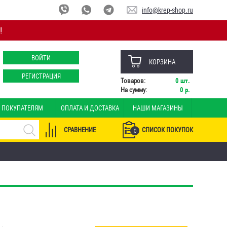
info@krep-shop.ru
!
ВОЙТИ
КОРЗИНА
РЕГИСТРАЦИЯ
Товаров:
0
шт.
На сумму:
0
р.
ПОКУПАТЕЛЯМ
ОПЛАТА И ДОСТАВКА
НАШИ МАГАЗИНЫ
СРАВНЕНИЕ
СПИСОК ПОКУПОК
0