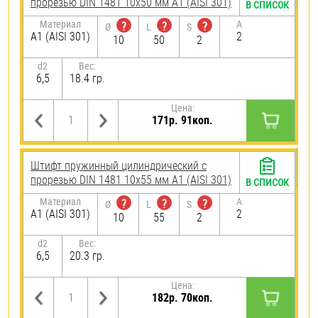
прорезью DIN 1481 10х50 мм А1 (AISI 301)
В СПИСОК
Материал
A
?
?
?
Ø
L
S
А1 (AISI 301)
2
10
50
2
d2
Вес:
6,5
18.4 гр.
Цена:
171р. 91коп.
Штифт пружинный цилиндрический с
прорезью DIN 1481 10х55 мм А1 (AISI 301)
В СПИСОК
Материал
A
?
?
?
Ø
L
S
А1 (AISI 301)
2
10
55
2
d2
Вес:
6,5
20.3 гр.
Цена:
182р. 70коп.