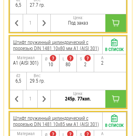
6,5
27.7 гр.
Цена:
Под заказ
Штифт пружинный цилиндрический с
прорезью DIN 1481 10х80 мм А1 (AISI 301)
В СПИСОК
Материал
A
?
?
?
Ø
L
S
А1 (AISI 301)
2
10
80
2
d2
Вес:
6,5
29.5 гр.
Цена:
245р. 77коп.
Штифт пружинный цилиндрический с
прорезью DIN 1481 10х85 мм А1 (AISI 301)
В СПИСОК
Материал
A
?
?
?
Ø
L
S