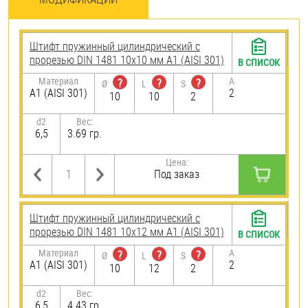
Штифт пружинный цилиндрический с
прорезью DIN 1481 10х10 мм А1 (AISI 301)
В СПИСОК
Материал
A
?
?
?
Ø
L
S
А1 (AISI 301)
2
10
10
2
d2
Вес:
6,5
3.69 гр.
Цена:
Под заказ
Штифт пружинный цилиндрический с
прорезью DIN 1481 10х12 мм А1 (AISI 301)
В СПИСОК
Материал
A
?
?
?
Ø
L
S
А1 (AISI 301)
2
10
12
2
d2
Вес:
6,5
4.43 гр.