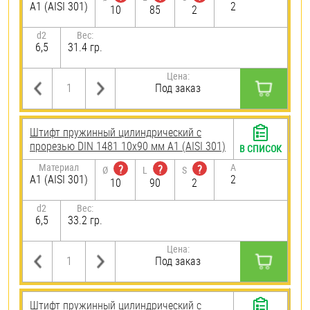
А1 (AISI 301)
2
10
85
2
d2
Вес:
6,5
31.4 гр.
Цена:
Под заказ
Штифт пружинный цилиндрический с
прорезью DIN 1481 10х90 мм А1 (AISI 301)
В СПИСОК
Материал
A
?
?
?
Ø
L
S
А1 (AISI 301)
2
10
90
2
d2
Вес:
6,5
33.2 гр.
Цена:
Под заказ
Штифт пружинный цилиндрический с