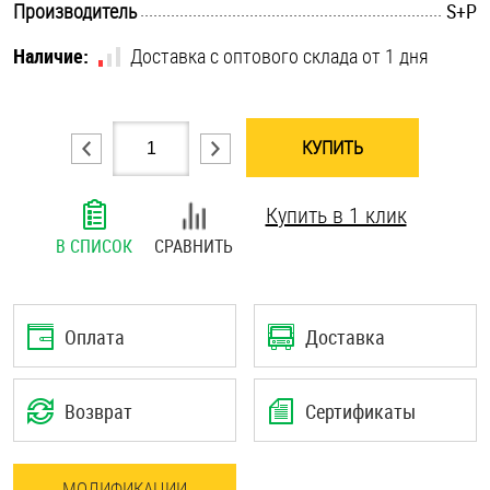
.............................................................................................................
Производитель
S+P
Шплинты
Наличие:
Доставка с оптового склада от 1 дня
Штифты и пальцы
КУПИТЬ
Купить в 1 клик
В СПИСОК
СРАВНИТЬ
Оплата
Доставка
Возврат
Сертификаты
МОДИФИКАЦИИ