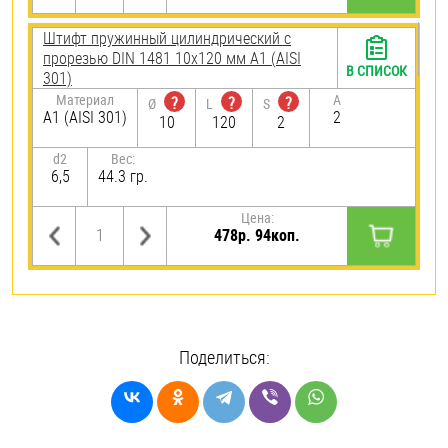
Штифт пружинный цилиндрический с
прорезью DIN 1481 10х120 мм А1 (AISI
В СПИСОК
301)
Материал
A
?
?
?
Ø
L
S
А1 (AISI 301)
2
10
120
2
d2
Вес:
6,5
44.3 гр.
Цена:
478р. 94коп.
Поделиться: