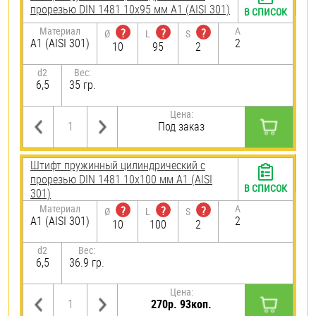
прорезью DIN 1481 10х95 мм А1 (AISI 301)
В СПИСОК
Материал
A
?
?
?
Ø
L
S
А1 (AISI 301)
2
10
95
2
d2
Вес:
6,5
35 гр.
Цена:
Под заказ
Штифт пружинный цилиндрический с
прорезью DIN 1481 10х100 мм А1 (AISI
В СПИСОК
301)
Материал
A
?
?
?
Ø
L
S
А1 (AISI 301)
2
10
100
2
d2
Вес:
6,5
36.9 гр.
Цена:
270р. 93коп.