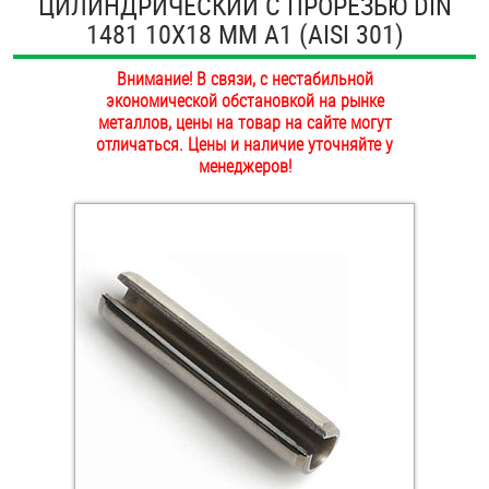
ЦИЛИНДРИЧЕСКИЙ С ПРОРЕЗЬЮ DIN
ОПЛАТА И ДОСТАВКА
1481 10Х18 ММ А1 (AISI 301)
Втулки
НАШИ МАГАЗИНЫ
Внимание! В связи, с нестабильной
Гайки
экономической обстановкой на рынке
металлов, цены на товар на сайте могут
Дюбели
отличаться. Цены и наличие уточняйте у
менеджеров!
Дюймовый крепёж
Заклепки (Гайки-Заклепки)
Инструмент
Крюки, кольца с метрической резьбой
Крюки, кольца с шурупной резьбой