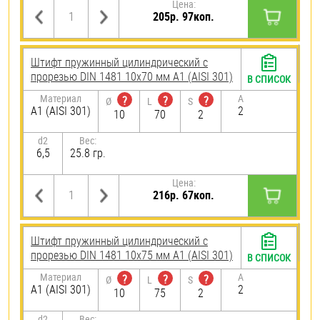
Цена:
205р. 97коп.
Штифт пружинный цилиндрический с
прорезью DIN 1481 10х70 мм А1 (AISI 301)
В СПИСОК
Материал
A
?
?
?
Ø
L
S
А1 (AISI 301)
2
10
70
2
d2
Вес:
6,5
25.8 гр.
Цена:
216р. 67коп.
Штифт пружинный цилиндрический с
прорезью DIN 1481 10х75 мм А1 (AISI 301)
В СПИСОК
Материал
A
?
?
?
Ø
L
S
А1 (AISI 301)
2
10
75
2
d2
Вес: