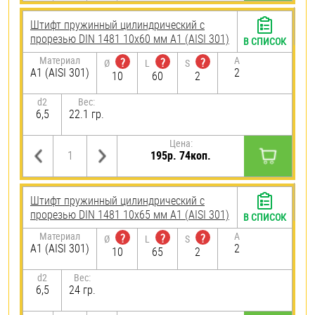
Штифт пружинный цилиндрический с
прорезью DIN 1481 10х60 мм А1 (AISI 301)
В СПИСОК
Материал
A
?
?
?
Ø
L
S
А1 (AISI 301)
2
10
60
2
d2
Вес:
6,5
22.1 гр.
Цена:
195р. 74коп.
Штифт пружинный цилиндрический с
прорезью DIN 1481 10х65 мм А1 (AISI 301)
В СПИСОК
Материал
A
?
?
?
Ø
L
S
А1 (AISI 301)
2
10
65
2
d2
Вес:
6,5
24 гр.