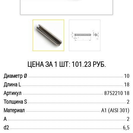
Оснастка и аксессуары для яхт
Пробки
Саморезы и шурупы
ЦЕНА ЗА 1 ШТ: 101.23 РУБ.
Стопорные кольца
.............................................................................................................
Диаметр Ø
10
.............................................................................................................
Длина L
18
Такелаж
.............................................................................................................
Артикул
8752210 18
Хомуты
.............................................................................................................
Толщина S
2
.............................................................................................................
Материал
А1 (AISI 301)
Шайбы
.............................................................................................................
A
2
.............................................................................................................
d2
Шпильки
6,5