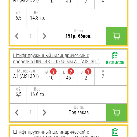
10
40
2
d2
Вес:
6,5
14.8 гр.
Цена:
151р. 66коп.
Штифт пружинный цилиндрический с
прорезью DIN 1481 10х45 мм А1 (AISI 301)
В СПИСОК
Материал
A
?
?
?
Ø
L
S
А1 (AISI 301)
2
10
45
2
d2
Вес:
6,5
16.6 гр.
Цена:
Под заказ
Штифт пружинный цилиндрический с