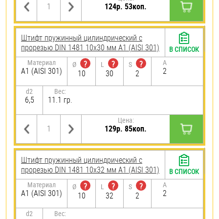
124р. 53коп.
Штифт пружинный цилиндрический с
прорезью DIN 1481 10х30 мм А1 (AISI 301)
В СПИСОК
Материал
A
?
?
?
Ø
L
S
А1 (AISI 301)
2
10
30
2
d2
Вес:
6,5
11.1 гр.
Цена:
129р. 85коп.
Штифт пружинный цилиндрический с
прорезью DIN 1481 10х32 мм А1 (AISI 301)
В СПИСОК
Материал
A
?
?
?
Ø
L
S
А1 (AISI 301)
2
10
32
2
d2
Вес: