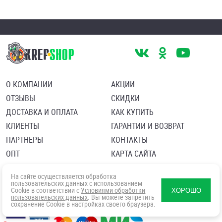
О КОМПАНИИ
АКЦИИ
ОТЗЫВЫ
СКИДКИ
ДОСТАВКА И ОПЛАТА
КАК КУПИТЬ
КЛИЕНТЫ
ГАРАНТИИ И ВОЗВРАТ
ПАРТНЕРЫ
КОНТАКТЫ
ОПТ
КАРТА САЙТА
Пользовательское соглашение
Политика в отношении обработки персональных данных
На сайте осуществляется обработка
Согласие посетителя сайта на обработку персональных данны
пользовательских данных с использованием
Cookie в соответствии с
Условиями обработки
ХОРОШО
пользовательских данных
. Вы можете запретить
сохранение Cookie в настройках своего браузера.