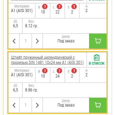
Материал
A
?
?
?
Ø
L
S
А1 (AISI 301)
2
10
22
2
d2
Вес:
6,5
8.12 гр.
Цена:
Под заказ
Штифт пружинный цилиндрический с
прорезью DIN 1481 10х24 мм А1 (AISI 301)
В СПИСОК
Материал
A
?
?
?
Ø
L
S
А1 (AISI 301)
2
10
24
2
d2
Вес:
6,5
8.86 гр.
Цена:
Под заказ