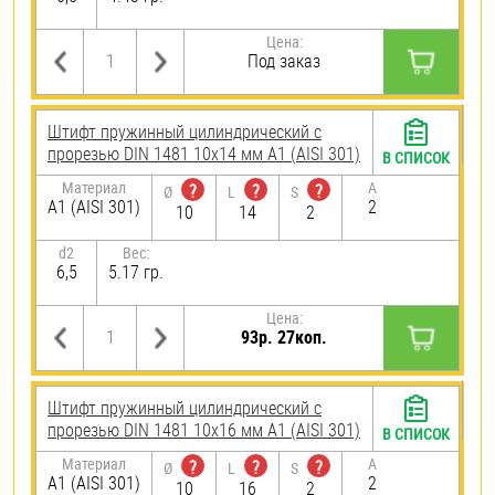
Цена:
Под заказ
Штифт пружинный цилиндрический с
прорезью DIN 1481 10х14 мм А1 (AISI 301)
В СПИСОК
Материал
A
?
?
?
Ø
L
S
А1 (AISI 301)
2
10
14
2
d2
Вес:
6,5
5.17 гр.
Цена:
93р. 27коп.
Штифт пружинный цилиндрический с
прорезью DIN 1481 10х16 мм А1 (AISI 301)
В СПИСОК
Материал
A
?
?
?
Ø
L
S
А1 (AISI 301)
2
10
16
2