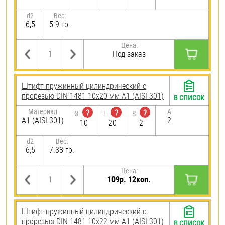
d2
Вес:
6,5
5.9 гр.
Цена:
Под заказ
Штифт пружинный цилиндрический с
прорезью DIN 1481 10х20 мм А1 (AISI 301)
В СПИСОК
Материал
A
?
?
?
Ø
L
S
А1 (AISI 301)
2
10
20
2
d2
Вес:
6,5
7.38 гр.
Цена:
109р. 12коп.
Штифт пружинный цилиндрический с
прорезью DIN 1481 10х22 мм А1 (AISI 301)
В СПИСОК