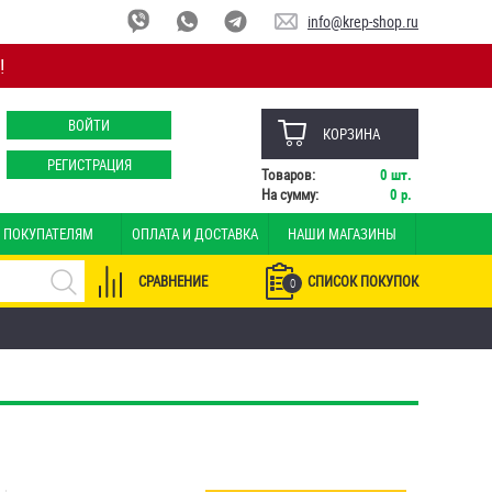
info@krep-shop.ru
!
ВОЙТИ
КОРЗИНА
РЕГИСТРАЦИЯ
Товаров:
0
шт.
На сумму:
0
р.
ПОКУПАТЕЛЯМ
ОПЛАТА И ДОСТАВКА
НАШИ МАГАЗИНЫ
СРАВНЕНИЕ
СПИСОК ПОКУПОК
0