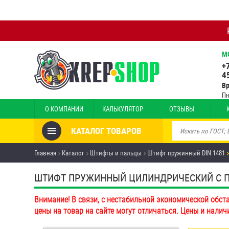
М
+
4
В
Пн
О КОМПАНИИ
КАЛЬКУЛЯТОР
ОТЗЫВЫ
КАТАЛОГ ТОВАРОВ
Товары со скидкой
Главная
Каталог
Штифты и пальцы
Штифт пружинный DIN 1481
Анкеры
ШТИФТ ПРУЖИННЫЙ ЦИЛИНДРИЧЕСКИЙ С ПРОР
Антивандальный крепёж,
Внимание! В связи, с нестабильной экономической обст
инструмент
цены на товар на сайте могут отличаться. Цены и налич
Болты и винты