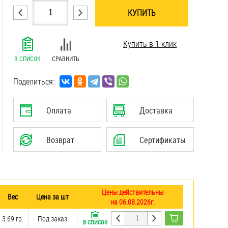
КУПИТЬ
.......................................................................
Купить в 1 клик
.......................................................................
.......................................................................
В СПИСОК
СРАВНИТЬ
.......................................................................
.......................................................................
Поделиться:
.......................................................................
.......................................................................
Оплата
Доставка
.......................................................................
Возврат
Сертификаты
Цены действительны
Вес
Цена за шт
на 06.08.2026г.
3.69 гр.
Под заказ
В СПИСОК