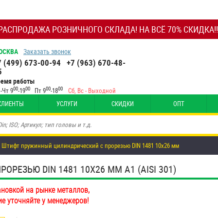
РАСПРОДАЖА РОЗНИЧНОГО СКЛАДА! НА ВСЁ 70% СКИДКА!!
ОСКВА
Заказать звонок
7 (499) 673-00-94
+7 (963) 670-48-
5
ремя работы
00
00
00
00
-Чт 9
-19
Пт 9
-18
Сб, Вс - Выходной
КЛИЕНТЫ
УСЛУГИ
СКИДКИ
ОПТ
Штифт пружинный цилиндрический с прорезью DIN 1481 10х26 мм
ЕЗЬЮ DIN 1481 10Х26 ММ А1 (AISI 301)
ановкой на рынке металлов,
ие уточняйте у менеджеров!