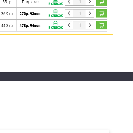
35 гр.
Под заказ
В СПИСОК
36.9 гр.
270р. 93коп.
В СПИСОК
44.3 гр.
478р. 94коп.
В СПИСОК