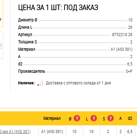
ЦЕНА ЗА 1 ШТ: ПОД ЗАКАЗ
.................................................................................................................................
Диаметр Ø
10
.................................................................................................................................
Длина L
26
.................................................................................................................................
Артикул
8752210 26
.................................................................................................................................
Толщина S
2
.................................................................................................................................
Материал
А1 (AISI 301)
.................................................................................................................................
A
2
.................................................................................................................................
d2
6,5
.................................................................................................................................
Производитель
S+P
Наличие:
Доставка с оптового склада от 1 дня
Материал
?
?
?
A
d2
Ø
L
S
мм А1 (AISI 301)
А1 (AISI 301)
10
10
2
2
6,5