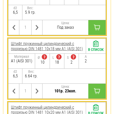
d2
Вес:
6,5
5.9 гр.
Цена:
Под заказ
Штифт пружинный цилиндрический с
прорезью DIN 1481 10х18 мм А1 (AISI 301)
В СПИСОК
Материал
A
?
?
?
Ø
L
S
А1 (AISI 301)
2
10
18
2
d2
Вес:
6,5
6.64 гр.
Цена:
101р. 23коп.
Штифт пружинный цилиндрический с
прорезью DIN 1481 10х20 мм А1 (AISI 301)
В СПИСОК