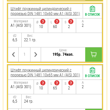
Штифт пружинный цилиндрический с
прорезью DIN 1481 10х60 мм А1 (AISI 301)
В СПИСОК
Материал
A
?
?
?
Ø
L
S
А1 (AISI 301)
2
10
60
2
d2
Вес:
6,5
22.1 гр.
Цена:
195р. 74коп.
Штифт пружинный цилиндрический с
прорезью DIN 1481 10х65 мм А1 (AISI 301)
В СПИСОК
Материал
A
?
?
?
Ø
L
S
А1 (AISI 301)
2
10
65
2
d2
Вес:
6,5
24 гр.