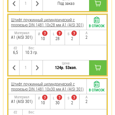
Под заказ
Штифт пружинный цилиндрический с
прорезью DIN 1481 10х28 мм А1 (AISI 301)
В СПИСОК
Материал
A
?
?
?
Ø
L
S
А1 (AISI 301)
2
10
28
2
d2
Вес:
6,5
10.3 гр.
Цена:
124р. 53коп.
Штифт пружинный цилиндрический с
прорезью DIN 1481 10х30 мм А1 (AISI 301)
В СПИСОК
Материал
A
?
?
?
Ø
L
S
А1 (AISI 301)
2
10
30
2
d2
Вес: