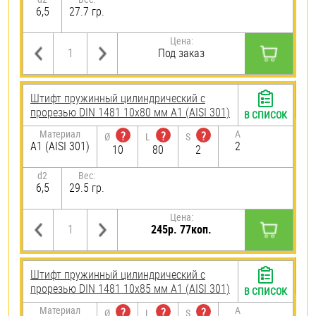
6,5
27.7 гр.
Цена:
Под заказ
Штифт пружинный цилиндрический с
прорезью DIN 1481 10х80 мм А1 (AISI 301)
В СПИСОК
Материал
A
?
?
?
Ø
L
S
А1 (AISI 301)
2
10
80
2
d2
Вес:
6,5
29.5 гр.
Цена:
245р. 77коп.
Штифт пружинный цилиндрический с
прорезью DIN 1481 10х85 мм А1 (AISI 301)
В СПИСОК
Материал
A
?
?
?
Ø
L
S