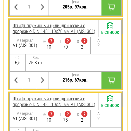
Цена:
205р. 97коп.
Штифт пружинный цилиндрический с
прорезью DIN 1481 10х70 мм А1 (AISI 301)
В СПИСОК
Материал
A
?
?
?
Ø
L
S
А1 (AISI 301)
2
10
70
2
d2
Вес:
6,5
25.8 гр.
Цена:
216р. 67коп.
Штифт пружинный цилиндрический с
прорезью DIN 1481 10х75 мм А1 (AISI 301)
В СПИСОК
Материал
A
?
?
?
Ø
L
S
А1 (AISI 301)
2
10
75
2
d2
Вес: