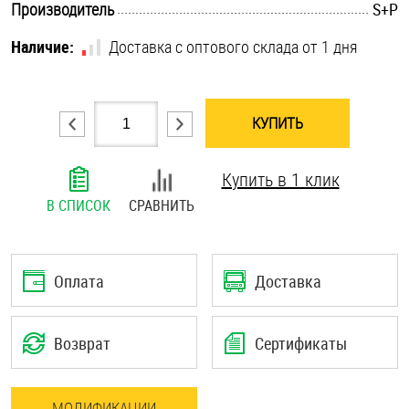
.............................................................................................................
Производитель
S+P
Шплинты
Наличие:
Доставка с оптового склада от 1 дня
Штифты и пальцы
КУПИТЬ
Купить в 1 клик
В СПИСОК
СРАВНИТЬ
Оплата
Доставка
Возврат
Сертификаты
МОДИФИКАЦИИ