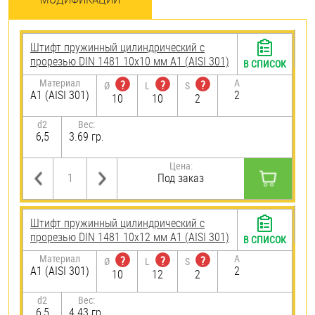
Штифт пружинный цилиндрический с
прорезью DIN 1481 10х10 мм А1 (AISI 301)
В СПИСОК
Материал
A
?
?
?
Ø
L
S
А1 (AISI 301)
2
10
10
2
d2
Вес:
6,5
3.69 гр.
Цена:
Под заказ
Штифт пружинный цилиндрический с
прорезью DIN 1481 10х12 мм А1 (AISI 301)
В СПИСОК
Материал
A
?
?
?
Ø
L
S
А1 (AISI 301)
2
10
12
2
d2
Вес:
6,5
4.43 гр.