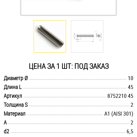
Оснастка и аксессуары для яхт
Пробки
Саморезы и шурупы
ЦЕНА ЗА 1 ШТ: ПОД ЗАКАЗ
Стопорные кольца
.............................................................................................................
Диаметр Ø
10
.............................................................................................................
Длина L
45
Такелаж
.............................................................................................................
Артикул
8752210 45
Хомуты
.............................................................................................................
Толщина S
2
.............................................................................................................
Материал
А1 (AISI 301)
Шайбы
.............................................................................................................
A
2
.............................................................................................................
d2
Шпильки
6,5