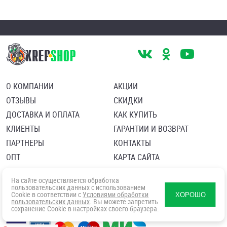
О КОМПАНИИ
АКЦИИ
ОТЗЫВЫ
СКИДКИ
ДОСТАВКА И ОПЛАТА
КАК КУПИТЬ
КЛИЕНТЫ
ГАРАНТИИ И ВОЗВРАТ
ПАРТНЕРЫ
КОНТАКТЫ
ОПТ
КАРТА САЙТА
Пользовательское соглашение
Политика в отношении обработки персональных данных
На сайте осуществляется обработка
Согласие посетителя сайта на обработку персональных данны
пользовательских данных с использованием
Cookie в соответствии с
Условиями обработки
ХОРОШО
пользовательских данных
. Вы можете запретить
сохранение Cookie в настройках своего браузера.