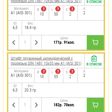
прорезью DIN 1481 10х50 мм А1 (AISI 301)
В СПИСОК
Материал
A
?
?
?
Ø
L
S
А1 (AISI 301)
2
10
50
2
d2
Вес:
6,5
18.4 гр.
Цена:
171р. 91коп.
Штифт пружинный цилиндрический с
прорезью DIN 1481 10х55 мм А1 (AISI 301)
В СПИСОК
Материал
A
?
?
?
Ø
L
S
А1 (AISI 301)
2
10
55
2
d2
Вес:
6,5
20.3 гр.
Цена:
182р. 70коп.