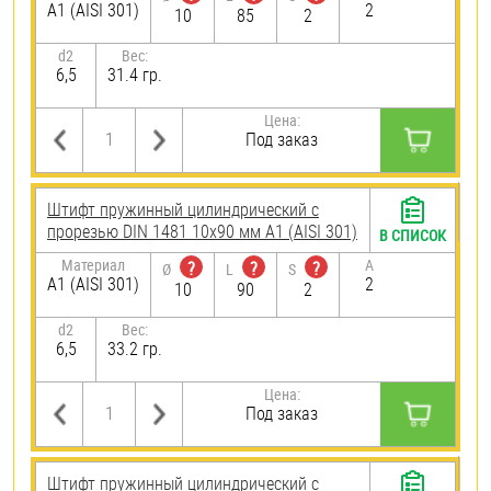
А1 (AISI 301)
2
10
85
2
d2
Вес:
6,5
31.4 гр.
Цена:
Под заказ
Штифт пружинный цилиндрический с
прорезью DIN 1481 10х90 мм А1 (AISI 301)
В СПИСОК
Материал
A
?
?
?
Ø
L
S
А1 (AISI 301)
2
10
90
2
d2
Вес:
6,5
33.2 гр.
Цена:
Под заказ
Штифт пружинный цилиндрический с