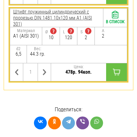
Штифт пружинный цилиндрический с
прорезью DIN 1481 10х120 мм А1 (AISI
В СПИСОК
301)
Материал
A
?
?
?
Ø
L
S
А1 (AISI 301)
2
10
120
2
d2
Вес:
6,5
44.3 гр.
Цена:
478р. 94коп.
Поделиться: