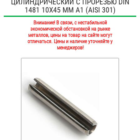
ЦИЛИНДРИЧЕСКИЙ С ПРОРЕЗЬЮ DIN
ОПЛАТА И ДОСТАВКА
1481 10Х45 ММ А1 (AISI 301)
Втулки
НАШИ МАГАЗИНЫ
Внимание! В связи, с нестабильной
Гайки
экономической обстановкой на рынке
металлов, цены на товар на сайте могут
Дюбели
отличаться. Цены и наличие уточняйте у
менеджеров!
Дюймовый крепёж
Заклепки (Гайки-Заклепки)
Инструмент
Крюки, кольца с метрической резьбой
Крюки, кольца с шурупной резьбой