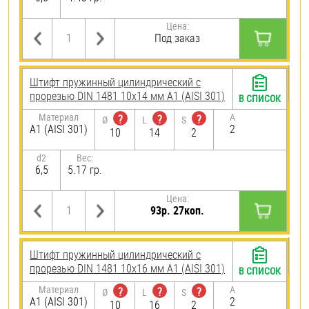
Цена:
Под заказ
Штифт пружинный цилиндрический с
прорезью DIN 1481 10х14 мм А1 (AISI 301)
В СПИСОК
Материал
A
?
?
?
Ø
L
S
А1 (AISI 301)
2
10
14
2
d2
Вес:
6,5
5.17 гр.
Цена:
93р. 27коп.
Штифт пружинный цилиндрический с
прорезью DIN 1481 10х16 мм А1 (AISI 301)
В СПИСОК
Материал
A
?
?
?
Ø
L
S
А1 (AISI 301)
2
10
16
2