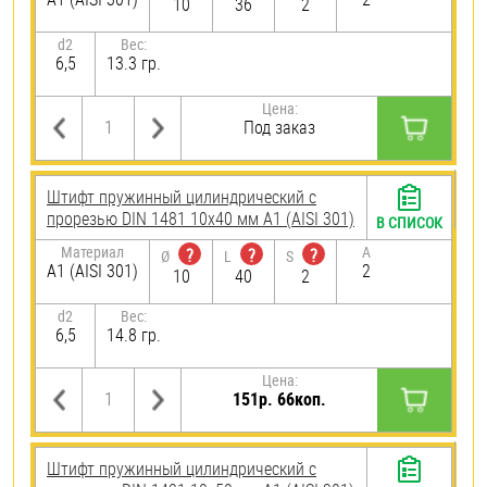
10
36
2
d2
Вес:
6,5
13.3 гр.
Цена:
Под заказ
Штифт пружинный цилиндрический с
прорезью DIN 1481 10х40 мм А1 (AISI 301)
В СПИСОК
Материал
A
?
?
?
Ø
L
S
А1 (AISI 301)
2
10
40
2
d2
Вес:
6,5
14.8 гр.
Цена:
151р. 66коп.
Штифт пружинный цилиндрический с