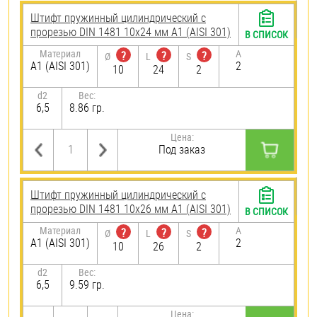
Штифт пружинный цилиндрический с
прорезью DIN 1481 10х24 мм А1 (AISI 301)
В СПИСОК
Материал
A
?
?
?
Ø
L
S
А1 (AISI 301)
2
10
24
2
d2
Вес:
6,5
8.86 гр.
Цена:
Под заказ
Штифт пружинный цилиндрический с
прорезью DIN 1481 10х26 мм А1 (AISI 301)
В СПИСОК
Материал
A
?
?
?
Ø
L
S
А1 (AISI 301)
2
10
26
2
d2
Вес:
6,5
9.59 гр.
Цена: