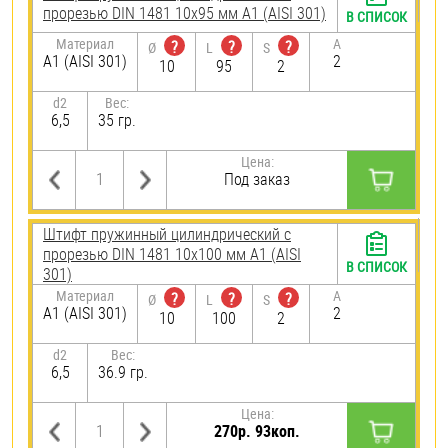
прорезью DIN 1481 10х95 мм А1 (AISI 301)
В СПИСОК
Материал
A
?
?
?
Ø
L
S
А1 (AISI 301)
2
10
95
2
d2
Вес:
6,5
35 гр.
Цена:
Под заказ
Штифт пружинный цилиндрический с
прорезью DIN 1481 10х100 мм А1 (AISI
В СПИСОК
301)
Материал
A
?
?
?
Ø
L
S
А1 (AISI 301)
2
10
100
2
d2
Вес:
6,5
36.9 гр.
Цена:
270р. 93коп.