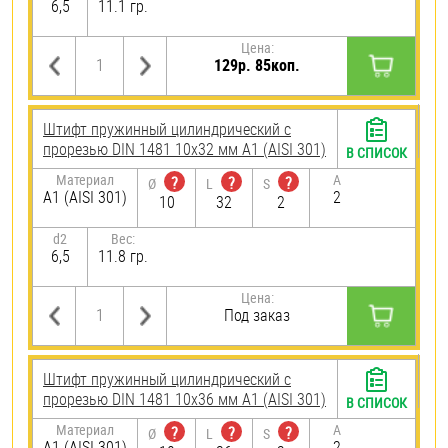
6,5
11.1 гр.
Цена:
129р. 85коп.
Штифт пружинный цилиндрический с
прорезью DIN 1481 10х32 мм А1 (AISI 301)
В СПИСОК
Материал
A
?
?
?
Ø
L
S
А1 (AISI 301)
2
10
32
2
d2
Вес:
6,5
11.8 гр.
Цена:
Под заказ
Штифт пружинный цилиндрический с
прорезью DIN 1481 10х36 мм А1 (AISI 301)
В СПИСОК
Материал
A
?
?
?
Ø
L
S
А1 (AISI 301)
2