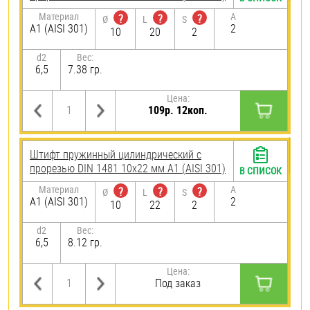
Материал
A
?
?
?
Ø
L
S
А1 (AISI 301)
2
10
20
2
d2
Вес:
6,5
7.38 гр.
Цена:
109р. 12коп.
Штифт пружинный цилиндрический с
прорезью DIN 1481 10х22 мм А1 (AISI 301)
В СПИСОК
Материал
A
?
?
?
Ø
L
S
А1 (AISI 301)
2
10
22
2
d2
Вес:
6,5
8.12 гр.
Цена:
Под заказ