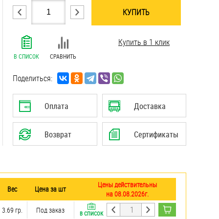
КУПИТЬ
.......................................................................
Купить в 1 клик
.......................................................................
.......................................................................
В СПИСОК
СРАВНИТЬ
.......................................................................
.......................................................................
Поделиться:
.......................................................................
.......................................................................
Оплата
Доставка
.......................................................................
Возврат
Сертификаты
Цены действительны
Вес
Цена за шт
на 08.08.2026г.
3.69 гр.
Под заказ
В СПИСОК