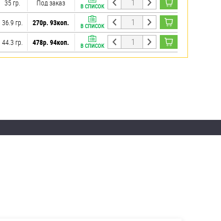
35 гр.
Под заказ
В СПИСОК
36.9 гр.
270р. 93коп.
В СПИСОК
44.3 гр.
478р. 94коп.
В СПИСОК