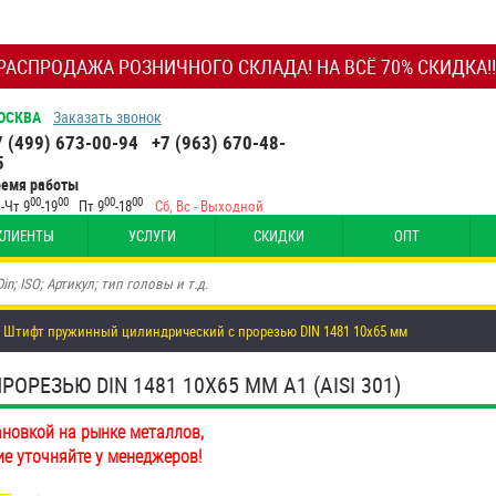
РАСПРОДАЖА РОЗНИЧНОГО СКЛАДА! НА ВСЁ 70% СКИДКА!!
ОСКВА
Заказать звонок
7 (499) 673-00-94
+7 (963) 670-48-
5
ремя работы
00
00
00
00
-Чт 9
-19
Пт 9
-18
Сб, Вс - Выходной
КЛИЕНТЫ
УСЛУГИ
СКИДКИ
ОПТ
Штифт пружинный цилиндрический с прорезью DIN 1481 10х65 мм
ЕЗЬЮ DIN 1481 10Х65 ММ А1 (AISI 301)
ановкой на рынке металлов,
ие уточняйте у менеджеров!