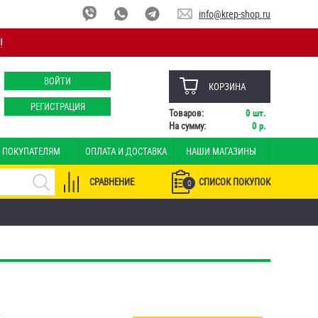
info@krep-shop.ru
!
ВОЙТИ
КОРЗИНА
РЕГИСТРАЦИЯ
Товаров:
0
шт.
На сумму:
0
р.
ПОКУПАТЕЛЯМ
ОПЛАТА И ДОСТАВКА
НАШИ МАГАЗИНЫ
СРАВНЕНИЕ
СПИСОК ПОКУПОК
0