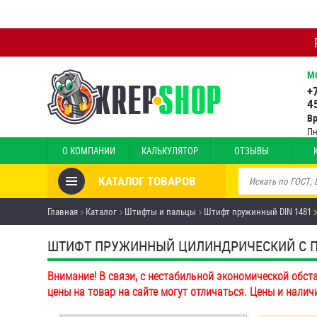
М
+
4
В
Пн
О КОМПАНИИ
КАЛЬКУЛЯТОР
ОТЗЫВЫ
КАТАЛОГ ТОВАРОВ
Товары со скидкой
Главная
Каталог
Штифты и пальцы
Штифт пружинный DIN 1481
Анкеры
ШТИФТ ПРУЖИННЫЙ ЦИЛИНДРИЧЕСКИЙ С ПРОР
Антивандальный крепёж,
Внимание! В связи, с нестабильной экономической обст
инструмент
цены на товар на сайте могут отличаться. Цены и налич
Болты и винты