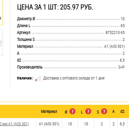
ЦЕНА ЗА 1 ШТ: 205.97 РУБ.
.................................................................................................................................
Диаметр Ø
10
.................................................................................................................................
Длина L
65
.................................................................................................................................
Артикул
8752210 65
.................................................................................................................................
Толщина S
2
.................................................................................................................................
Материал
А1 (AISI 301)
.................................................................................................................................
A
2
.................................................................................................................................
d2
6,5
.................................................................................................................................
Производитель
S+P
Наличие:
Доставка с оптового склада от 1 дня
Материал
?
?
?
A
d2
Ø
L
S
мм А1 (AISI 301)
А1 (AISI 301)
10
10
2
2
6,5