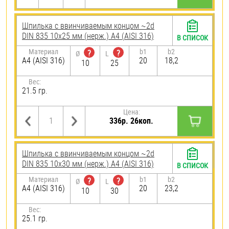
Шпилька c ввинчиваемым концом ~2d
DIN 835 10х25 мм (нерж.) A4 (AISI 316)
В СПИСОК
Материал
b1
b2
?
?
Ø
L
A4 (AISI 316)
20
18,2
10
25
Вес:
21.5 гр.
Цена:
336р. 26коп.
Шпилька c ввинчиваемым концом ~2d
DIN 835 10х30 мм (нерж.) A4 (AISI 316)
В СПИСОК
Материал
b1
b2
?
?
Ø
L
A4 (AISI 316)
20
23,2
10
30
Вес:
25.1 гр.