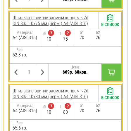
Шпилька c ввинчиваемым концом ~2d
DIN 835 10х75 мм (нерж.) A4 (AISI 316)
В СПИСОК
Материал
b1
b2
?
?
Ø
L
A4 (AISI 316)
20
26
10
75
Вес:
52.3 гр.
Цена:
669р. 68коп.
Шпилька c ввинчиваемым концом ~2d
DIN 835 10х80 мм (нерж.) A4 (AISI 316)
В СПИСОК
Материал
b1
b2
?
?
Ø
L
A4 (AISI 316)
20
26
10
80
Вес:
55.6 гр.