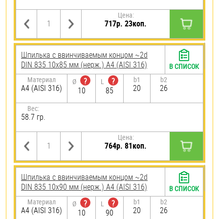
Цена:
717р. 23коп.
Шпилька c ввинчиваемым концом ~2d
DIN 835 10х85 мм (нерж.) A4 (AISI 316)
В СПИСОК
Материал
b1
b2
?
?
Ø
L
A4 (AISI 316)
20
26
10
85
Вес:
58.7 гр.
Цена:
764р. 81коп.
Шпилька c ввинчиваемым концом ~2d
DIN 835 10х90 мм (нерж.) A4 (AISI 316)
В СПИСОК
Материал
b1
b2
?
?
Ø
L
A4 (AISI 316)
20
26
10
90