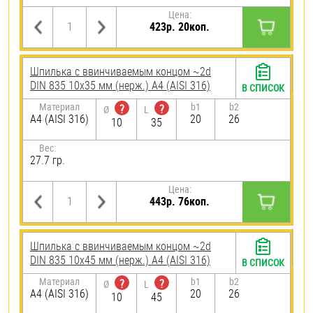
Цена:
423р. 20коп.
Шпилька c ввинчиваемым концом ~2d
DIN 835 10х35 мм (нерж.) A4 (AISI 316)
В СПИСОК
Материал
b1
b2
?
?
Ø
L
A4 (AISI 316)
20
26
10
35
Вес:
27.7 гр.
Цена:
443р. 76коп.
Шпилька c ввинчиваемым концом ~2d
DIN 835 10х45 мм (нерж.) A4 (AISI 316)
В СПИСОК
Материал
b1
b2
?
?
Ø
L
A4 (AISI 316)
20
26
10
45