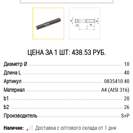
Оснастка и аксессуары для яхт
Пробки
Саморезы и шурупы
ЦЕНА ЗА 1 ШТ: 438.53 РУБ.
.............................................................................................................
Диаметр Ø
10
Стопорные кольца
.............................................................................................................
Длина L
40
.............................................................................................................
Артикул
0835410 40
Такелаж
.............................................................................................................
Материал
A4 (AISI 316)
.............................................................................................................
b1
20
Хомуты
.............................................................................................................
b2
26
Шайбы
.............................................................................................................
Производитель
S+P
Шпильки
Наличие:
Доставка с оптового склада от 1 дня