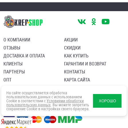
О КОМПАНИИ
АКЦИИ
ОТЗЫВЫ
СКИДКИ
ДОСТАВКА И ОПЛАТА
КАК КУПИТЬ
КЛИЕНТЫ
ГАРАНТИИ И ВОЗВРАТ
ПАРТНЕРЫ
КОНТАКТЫ
ОПТ
КАРТА САЙТА
Пользовательское соглашение
Политика в отношении обработки персональных данных
На сайте осуществляется обработка
Согласие посетителя сайта на обработку персональных данны
пользовательских данных с использованием
Cookie в соответствии с
Условиями обработки
ХОРОШО
пользовательских данных
. Вы можете запретить
сохранение Cookie в настройках своего браузера.