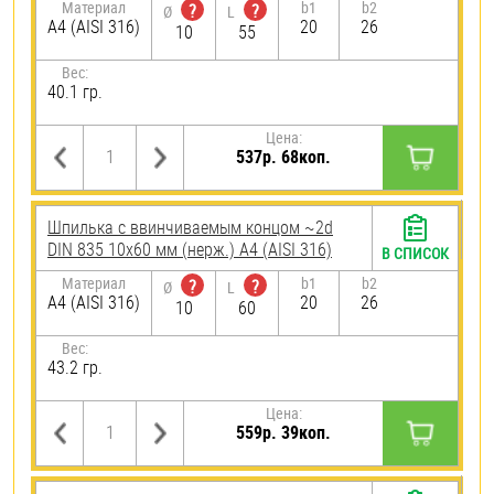
Материал
b1
b2
?
?
Ø
L
A4 (AISI 316)
20
26
10
55
Вес:
40.1 гр.
Цена:
537р. 68коп.
Шпилька c ввинчиваемым концом ~2d
DIN 835 10х60 мм (нерж.) A4 (AISI 316)
В СПИСОК
Материал
b1
b2
?
?
Ø
L
A4 (AISI 316)
20
26
10
60
Вес:
43.2 гр.
Цена:
559р. 39коп.