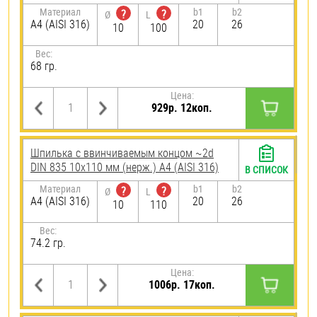
Материал
b1
b2
?
?
Ø
L
A4 (AISI 316)
20
26
10
100
Вес:
68 гр.
Цена:
929р. 12коп.
Шпилька c ввинчиваемым концом ~2d
DIN 835 10х110 мм (нерж.) A4 (AISI 316)
В СПИСОК
Материал
b1
b2
?
?
Ø
L
A4 (AISI 316)
20
26
10
110
Вес:
74.2 гр.
Цена:
1006р. 17коп.