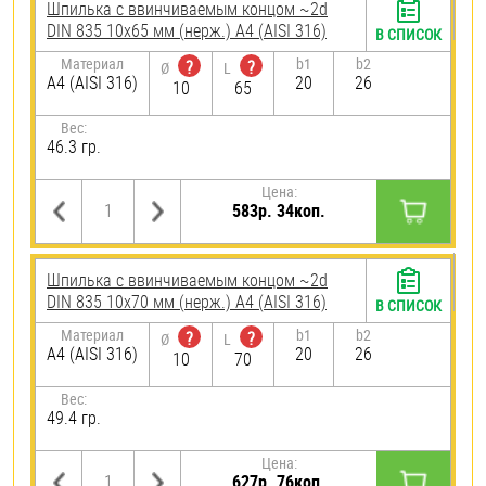
Шпилька c ввинчиваемым концом ~2d
DIN 835 10х65 мм (нерж.) A4 (AISI 316)
В СПИСОК
Материал
b1
b2
?
?
Ø
L
A4 (AISI 316)
20
26
10
65
Вес:
46.3 гр.
Цена:
583р. 34коп.
Шпилька c ввинчиваемым концом ~2d
DIN 835 10х70 мм (нерж.) A4 (AISI 316)
В СПИСОК
Материал
b1
b2
?
?
Ø
L
A4 (AISI 316)
20
26
10
70
Вес:
49.4 гр.
Цена:
627р. 76коп.