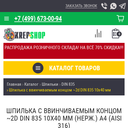
ЗАКАЗАТЬ ЗВОНОК
+7 (499) 673-00-94
КОРЗИНА
О КОМПАНИИ
0
СПИСОК
КАЛЬКУЛЯТОР
СРАВНЕНИЕ
РАСПРОДАЖА РОЗНИЧНОГО СКЛАДА! НА ВСЁ 70% СКИДКА!!!
ПОКУПОК
ОТЗЫВЫ
КАТАЛОГ ТОВАРОВ
КЛИЕНТЫ
Товары со скидкой
Главная
Каталог
Шпильки
DIN 835
УСЛУГИ
Шпилька c ввинчиваемым концом ~2d DIN 835 10х40 мм
Анкеры
СКИДКИ
Антивандальный крепёж, инструмент
ШПИЛЬКА C ВВИНЧИВАЕМЫМ КОНЦОМ
ОПТ
~2D DIN 835 10Х40 ММ (НЕРЖ.) A4 (AISI
ПОКУПАТЕЛЯМ
316)
Болты и винты