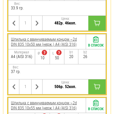
Вес:
33.9 гр.
Цена:
482р. 46коп.
Шпилька c ввинчиваемым концом ~2d
DIN 835 10х50 мм (нерж.) A4 (AISI 316)
В СПИСОК
Материал
b1
b2
?
?
Ø
L
A4 (AISI 316)
20
26
10
50
Вес:
37 гр.
Цена:
506р. 52коп.
Шпилька c ввинчиваемым концом ~2d
DIN 835 10х55 мм (нерж.) A4 (AISI 316)
В СПИСОК