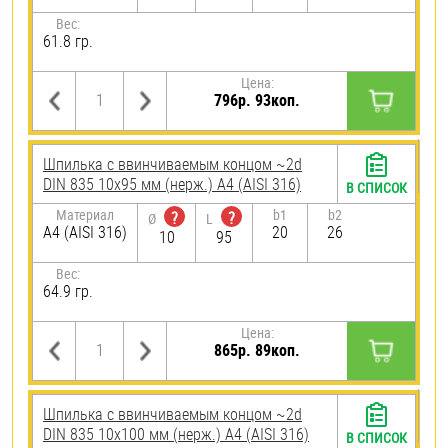
Вес:
61.8 гр.
Цена:
796р. 93коп.
Шпилька c ввинчиваемым концом ~2d
DIN 835 10х95 мм (нерж.) A4 (AISI 316)
В СПИСОК
Материал
b1
b2
?
?
Ø
L
A4 (AISI 316)
20
26
10
95
Вес:
64.9 гр.
Цена:
865р. 89коп.
Шпилька c ввинчиваемым концом ~2d
DIN 835 10х100 мм (нерж.) A4 (AISI 316)
В СПИСОК