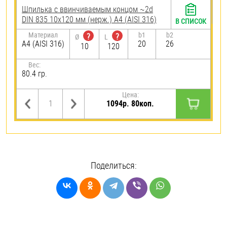
Шпилька c ввинчиваемым концом ~2d
DIN 835 10х120 мм (нерж.) A4 (AISI 316)
В СПИСОК
Материал
b1
b2
?
?
Ø
L
A4 (AISI 316)
20
26
10
120
Вес:
80.4 гр.
Цена:
1094р. 80коп.
Поделиться: